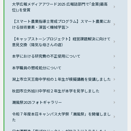
大学広報メディアアワード2025 広報誌部門で｢金賞(最高
位)｣を受賞
【スマート農業指導士育成プログラム】スマート農業にお
ける技術要素・演習＜機械学習＞
【キャップストーンプロジェクト】経営課題解決に向けて
意見交換（陽気な母さんの店）
本学における研究費の不正使用について
本学職員の懲戒処分について
潟上市立天王南中学校の１年生が模擬講義を受講しました
秋田市立外旭川中学校２年生が本学を見学しました
潮風祭2025フォトギャラリー
令和７年度本荘キャンパス大学祭「潮風祭」を開催しまし
た