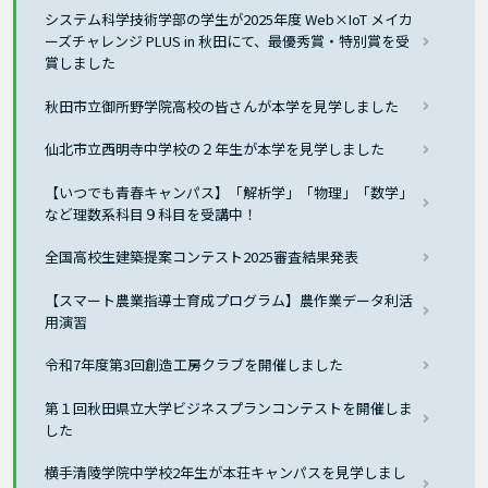
システム科学技術学部の学生が2025年度 Web×IoT メイカ
ーズチャレンジ PLUS in 秋田にて、最優秀賞・特別賞を受
賞しました
秋田市立御所野学院高校の皆さんが本学を見学しました
仙北市立西明寺中学校の２年生が本学を見学しました
【いつでも青春キャンパス】「解析学」「物理」「数学」
など理数系科目９科目を受講中！
全国高校生建築提案コンテスト2025審査結果発表
【スマート農業指導士育成プログラム】農作業データ利活
用演習
令和7年度第3回創造工房クラブを開催しました
第１回秋田県立大学ビジネスプランコンテストを開催しま
した
横手清陵学院中学校2年生が本荘キャンパスを見学しまし