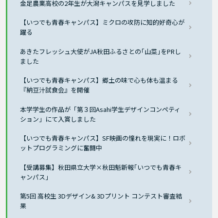
金足農業高校の2年生が大潟キャンパスを見学しました
【いつでも青春キャンパス】ミクロの攻防に知的好奇心が
躍る
あきたフレッシュ大使がJA秋田ふるさとの｢山菜｣をPRし
ました
【いつでも青春キャンパス】郷土の味で心も体も温まる
『納豆汁試食会』を開催
本学学生の作品が「第３回Asahi学生デザインコンペティ
ション」にて入賞しました
【いつでも青春キャンパス】SF映画の憧れを現実に！ロボ
ットプログラミングに奮闘中
【受講募集】秋田県立大学×秋田魁新報｢いつでも青春キ
ャンパス｣
第5回 高校生 3Dデザイン& 3Dプリント コンテスト審査結
果