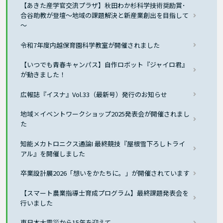
【あきた産学官交流プラザ】秋田わか杉科学技術奨励賞･
合谷助教が登壇～地域の課題解決と新産業創出を目指して
～
令和7年度内越保育園科学教室が開催されました
【いつでも青春キャンパス】自作ロボット『ジャイロ君』
が動きました！
広報誌『イスナ』Vol.33（最新号）発行のお知らせ
地域×イベントワークショップ2025発表会が開催されまし
た
知能メカトロニクス通論I 最終競技『屋根雪下ろしトライ
アル』を開催しました
卒業設計展2026「想いをかたちに。」が開催されています
【スマート農業指導士育成プログラム】最終課題発表会を
行いました
東日本大震災から15年を迎えて