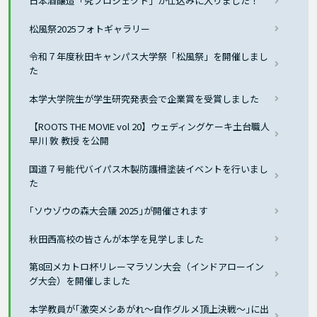
日本酒醸造「究プロジェクト」が仕込みに入りました！
松風祭2025フォトギャラリー
令和７年度秋田キャンパス大学祭「松風祭」を開催しまし
た
本学大学院生が学生研究発表会で企業賞を受賞しました
【ROOTS THE MOVIE vol 20】ウェディングケーキ土台職人
早川 敦 教授 を公開
国道７号能代バイパス木製防護柵塗装イベントを行いまし
た
｢ソウゾウの森大会議 2025｣が開催されます
秋田西高校の皆さんが本学を見学しました
第8回メカトロ杯リレーマラソン大会（インドアローイン
グ大会）を開催しました
本学教員が｢激突メシあがれ〜自作グルメ頂上決戦〜｣に出