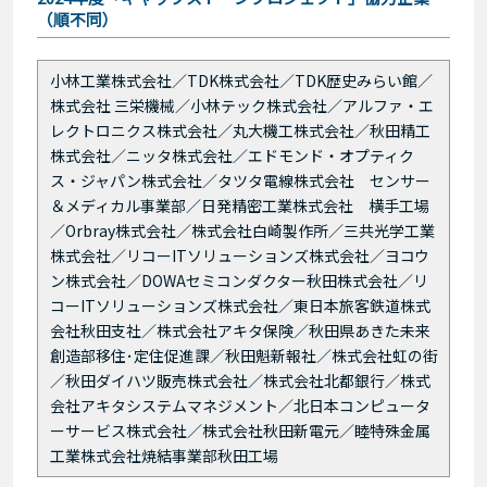
（順不同）
小林工業株式会社／TDK株式会社／TDK歴史みらい館／
株式会社 三栄機械／小林テック株式会社／アルファ・エ
レクトロニクス株式会社／丸大機工株式会社／秋田精工
株式会社／ニッタ株式会社／エドモンド・オプティク
ス・ジャパン株式会社／タツタ電線株式会社 センサー
＆メディカル事業部／日発精密工業株式会社 横手工場
／Orbray株式会社／株式会社白崎製作所／三共光学工業
株式会社／リコーITソリューションズ株式会社／ヨコウ
ン株式会社／DOWAセミコンダクター秋田株式会社／リ
コーITソリューションズ株式会社／東日本旅客鉄道株式
会社秋田支社／株式会社アキタ保険／秋田県あきた未来
創造部移住･定住促進課／秋田魁新報社／株式会社虹の街
／秋田ダイハツ販売株式会社／株式会社北都銀行／株式
会社アキタシステムマネジメント／北日本コンピュータ
ーサービス株式会社／株式会社秋田新電元／睦特殊金属
工業株式会社焼結事業部秋田工場