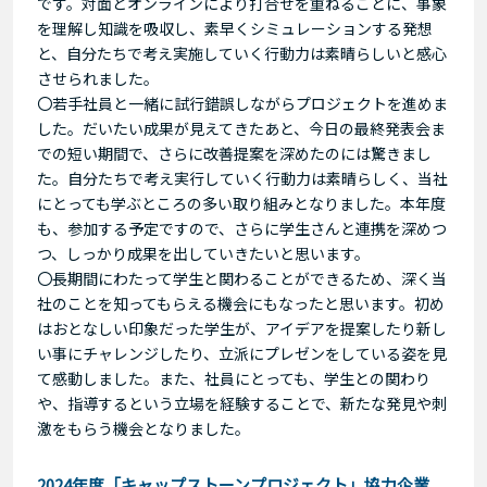
です。対面とオンラインにより打合せを重ねるごとに、事象
を理解し知識を吸収し、素早くシミュレーションする発想
と、自分たちで考え実施していく行動力は素晴らしいと感心
させられました。
〇若手社員と一緒に試行錯誤しながらプロジェクトを進めま
した。だいたい成果が見えてきたあと、今日の最終発表会ま
での短い期間で、さらに改善提案を深めたのには驚きまし
た。自分たちで考え実行していく行動力は素晴らしく、当社
にとっても学ぶところの多い取り組みとなりました。本年度
も、参加する予定ですので、さらに学生さんと連携を深めつ
つ、しっかり成果を出していきたいと思います。
〇長期間にわたって学生と関わることができるため、深く当
社のことを知ってもらえる機会にもなったと思います。初め
はおとなしい印象だった学生が、アイデアを提案したり新し
い事にチャレンジしたり、立派にプレゼンをしている姿を見
て感動しました。また、社員にとっても、学生との関わり
や、指導するという立場を経験することで、新たな発見や刺
激をもらう機会となりました。
2024年度「キャップストーンプロジェクト」協力企業