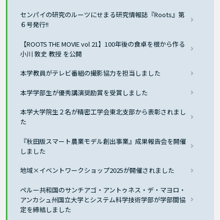
センパイの研究のルーツにせまる研究情報誌『Roots』第
６号発行!!
【ROOTS THE MOVIE vol 21】100年後の食卓を根から作る
小川 敦史 教授 を公開
本学教員がテレビ番組の撮影協力を担当しました
本学学部生が優秀講演奨励賞を受賞しました
本学大学院生２名が精密工学会東北支部から表彰されまし
た
『秋田版スマート農業モデル創出事業』成果報告会を開催
しました
地域×イベントワークショップ2025が開催されました
ペルー共和国のサンチアゴ・アントゥネス・デ・マヨロ・
アンカシュ州国立大学とシステム科学技術学部が学部間協
定を締結しました