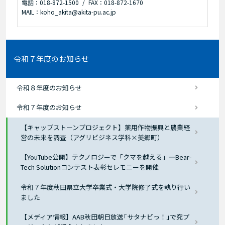
電話：018-872-1500
FAX：018-872-1670
MAIL：koho_akita@akita-pu.ac.jp
令和７年度のお知らせ
令和８年度のお知らせ
令和７年度のお知らせ
【キャップストーンプロジェクト】薬用作物振興と農業経
営の未来を調査（アグリビジネス学科×美郷町）
【YouTube公開】テクノロジーで「クマを越える」―Bear-
Tech Solutionコンテスト表彰セレモニーを開催
令和７年度秋田県立大学卒業式・大学院修了式を執り行い
ました
【メディア情報】AAB秋田朝日放送｢サタナビっ！｣で究プ