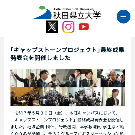
本
文
へ
ス
キ
ッ
プ
｢キャップストーンプロジェクト｣最終成果
発表会を開催しました
令和７年５月３０日（金）、本荘キャンパスにおいて、
「キャップストーンプロジェクト」最終成果発表会を開催し
ました。地域企業･団体、行政機関、本学教職員･学生など約
４００名が参加し、全３１グループがポスターセッション形