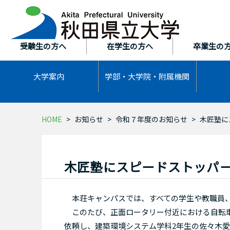
本
文
へ
ス
受験生の方へ
在学生の方へ
卒業生の
キ
ッ
大学案内
学部・大学院・
附属機関
プ
HOME
お知らせ
令和７年度のお知らせ
木匠塾に
木匠塾にスピードストッパ
本荘キャンパスでは、すべての学生や教職員、
このたび、正面ロータリー付近における自転車
依頼し、建築環境システム学科2年生の佐々木