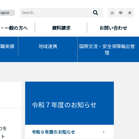
小
中
大
English
・一般の方へ
資料請求
お問い合わせ
就職実績
地域連携
国際交流・安全保障輸出管
理
令和７年度のお知らせ
力を
令和８年度のお知らせ
スト