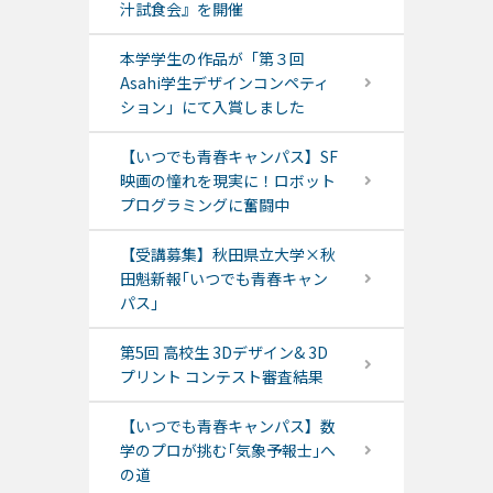
汁試食会』を開催
本学学生の作品が「第３回
Asahi学生デザインコンペティ
ション」にて入賞しました
【いつでも青春キャンパス】SF
映画の憧れを現実に！ロボット
プログラミングに奮闘中
【受講募集】秋田県立大学×秋
田魁新報｢いつでも青春キャン
パス｣
第5回 高校生 3Dデザイン& 3D
プリント コンテスト審査結果
【いつでも青春キャンパス】数
学のプロが挑む｢気象予報士｣へ
の道