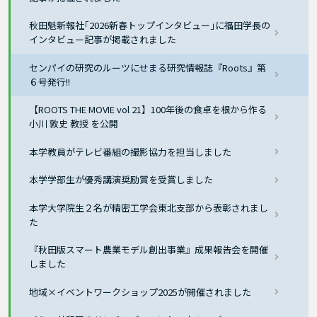
秋田魁新報社｢2026新春トップインタビュー｣に福田学長の
インタビュー記事が掲載されました
センパイの研究のルーツにせまる研究情報誌『Roots』第
６号発行!!
【ROOTS THE MOVIE vol 21】100年後の食卓を根から作る
小川 敦史 教授 を公開
本学教員がテレビ番組の撮影協力を担当しました
本学学部生が優秀講演奨励賞を受賞しました
本学大学院生２名が精密工学会東北支部から表彰されまし
た
『秋田版スマート農業モデル創出事業』成果報告会を開催
しました
地域×イベントワークショップ2025が開催されました