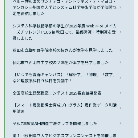
ペルー共和国のサンチアゴ・アントゥネス・デ・マヨロ・
アンカシュ州国立大学とシステム科学技術学部が学部間協
定を締結しました
システム科学技術学部の学生が2025年度 Web×IoT メイカ
ーズチャレンジ PLUS in 秋田にて、最優秀賞・特別賞を受
賞しました
秋田市立御所野学院高校の皆さんが本学を見学しました
仙北市立西明寺中学校の２年生が本学を見学しました
【いつでも青春キャンパス】「解析学」「物理」「数学」
など理数系科目９科目を受講中！
全国高校生建築提案コンテスト2025審査結果発表
【スマート農業指導士育成プログラム】農作業データ利活
用演習
令和7年度第3回創造工房クラブを開催しました
第１回秋田県立大学ビジネスプランコンテストを開催しま