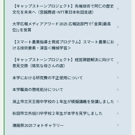
【キャップストーンプロジェクト】先端技術で阿仁の歴史
文化を未来へ（宮越商店･NTT東日本秋田支店）
大学広報メディアアワード2025 広報誌部門で｢金賞(最高
位)｣を受賞
【スマート農業指導士育成プログラム】スマート農業にお
ける技術要素・演習＜機械学習＞
【キャップストーンプロジェクト】経営課題解決に向けて
意見交換（陽気な母さんの店）
本学における研究費の不正使用について
本学職員の懲戒処分について
潟上市立天王南中学校の１年生が模擬講義を受講しました
秋田市立外旭川中学校２年生が本学を見学しました
潮風祭2025フォトギャラリー