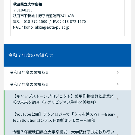
秋田県立大学広報
〒010-0195
秋田市下新城中野字街道端西241-438
電話：018-872-1500
FAX：018-872-1670
MAIL：koho_akita@akita-pu.ac.jp
令和７年度のお知らせ
令和８年度のお知らせ
令和７年度のお知らせ
【キャップストーンプロジェクト】薬用作物振興と農業経
営の未来を調査（アグリビジネス学科×美郷町）
【YouTube公開】テクノロジーで「クマを越える」―Bear-
Tech Solutionコンテスト表彰セレモニーを開催
令和７年度秋田県立大学卒業式・大学院修了式を執り行い