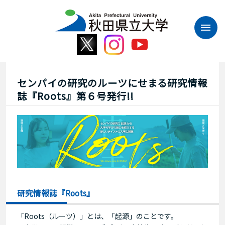
本
文
へ
ス
キ
ッ
プ
センパイの研究のルーツにせまる研究情報
誌『Roots』第６号発行!!
研究情報誌『Roots』
「Roots（ルーツ）」とは、「起源」のことです。