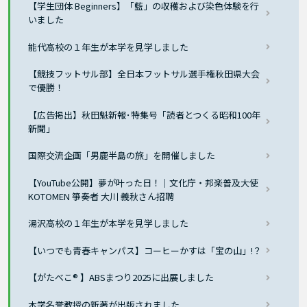
【学生団体 Beginners】「藍」の収穫および染色体験を行
いました
能代高校の１年生が本学を見学しました
【競技フットサル部】全日本フットサル選手権秋田県大会
で優勝！
【広告掲出】秋田魁新報･特集号「読者とつくる昭和100年
新聞」
国際交流企画「男鹿半島の旅」を開催しました
【YouTube公開】夢が叶った日！｜文化庁・邦楽普及大使
KOTOMEN 箏奏者 大川 義秋さん招聘
湯沢高校の１年生が本学を見学しました
【いつでも青春キャンパス】コーヒーかすは「宝の山」!？
【がたべこ® 】ABSまつり2025に出展しました
本学名誉教授の新著が出版されました