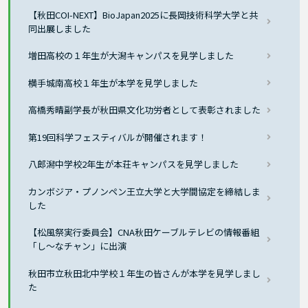
【秋田COI-NEXT】BioJapan2025に長岡技術科学大学と共
同出展しました
増田高校の１年生が大潟キャンパスを見学しました
横手城南高校１年生が本学を見学しました
高橋秀晴副学長が秋田県文化功労者として表彰されました
第19回科学フェスティバルが開催されます！
八郎潟中学校2年生が本荘キャンパスを見学しました
カンボジア・プノンペン王立大学と大学間協定を締結しま
した
【松風祭実行委員会】CNA秋田ケーブルテレビの情報番組
「し～なチャン」に出演
秋田市立秋田北中学校１年生の皆さんが本学を見学しまし
た