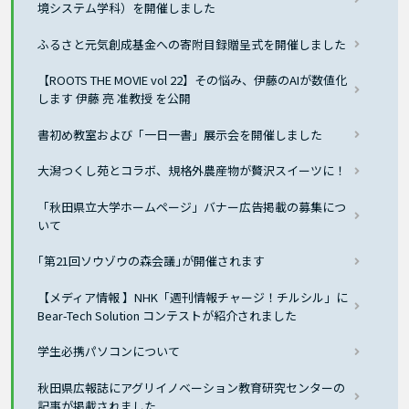
境システム学科）を開催しました
ふるさと元気創成基金への寄附目録贈呈式を開催しました
【ROOTS THE MOVIE vol 22】その悩み、伊藤のAIが数値化
します 伊藤 亮 准教授 を公開
書初め教室および「一日一書」展示会を開催しました
大潟つくし苑とコラボ、規格外農産物が贅沢スイーツに！
「秋田県立大学ホームページ」バナー広告掲載の募集につ
いて
｢第21回ソウゾウの森会議｣が開催されます
【メディア情報 】NHK「週刊情報チャージ！チルシル」に
Bear-Tech Solution コンテストが紹介されました
学生必携パソコンについて
秋田県広報誌にアグリイノベーション教育研究センターの
記事が掲載されました