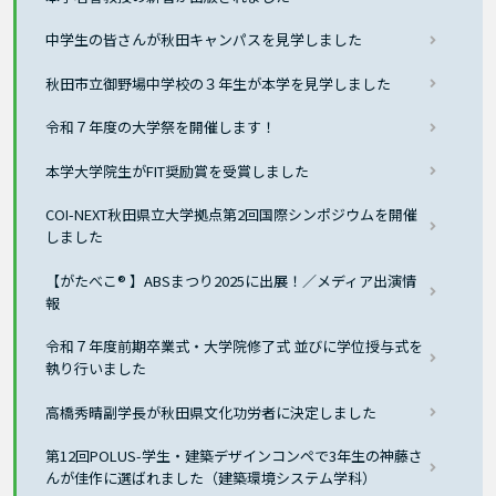
中学生の皆さんが秋田キャンパスを見学しました
秋田市立御野場中学校の３年生が本学を見学しました
令和７年度の大学祭を開催します！
本学大学院生がFIT奨励賞を受賞しました
COI-NEXT秋田県立大学拠点第2回国際シンポジウムを開催
しました
【がたべこ® 】ABSまつり2025に出展！／メディア出演情
報
令和７年度前期卒業式・大学院修了式 並びに学位授与式を
執り行いました
高橋秀晴副学長が秋田県文化功労者に決定しました
第12回POLUS-学生・建築デザインコンペで3年生の神藤さ
んが佳作に選ばれました（建築環境システム学科）