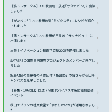
【筋トレサークル】AAB秋田朝日放送｢サタナビっ!｣に出演
しました
【がたべこ® 】ABS秋田放送｢えび☆ステ｣にレシピが紹介
されました
【筋トレサークル】AAB秋田朝日放送「サタナビっ！｣に
出演します
出張！イノベーション創造学習塾2025を開催しました
SATREPSの国際共同研究プロジェクトのメンバーが来学し
ました
飯島地区の高齢者の研修団体「飯島塾」の皆さんが秋田キ
ャンパスを見学しました
【募集・10月2日】国道７号能代バイパス木製防護柵塗装
イベント
秋田エプソンの社員食堂で｢やわらかい木｣が活用されまし
た