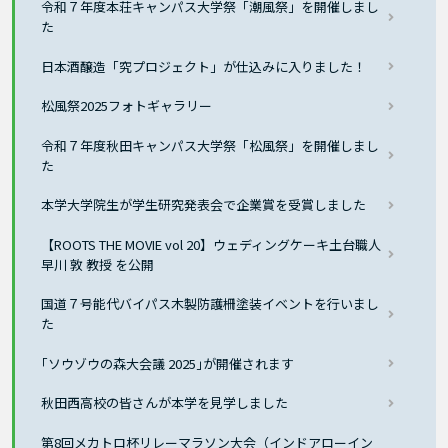
令和７年度本荘キャンパス大学祭「潮風祭」を開催しまし
た
日本酒醸造「究プロジェクト」が仕込みに入りました！
松風祭2025フォトギャラリー
令和７年度秋田キャンパス大学祭「松風祭」を開催しまし
た
本学大学院生が学生研究発表会で企業賞を受賞しました
【ROOTS THE MOVIE vol 20】ウェディングケーキ土台職人
早川 敦 教授 を公開
国道７号能代バイパス木製防護柵塗装イベントを行いまし
た
｢ソウゾウの森大会議 2025｣が開催されます
秋田西高校の皆さんが本学を見学しました
第8回メカトロ杯リレーマラソン大会（インドアローイン