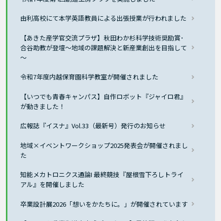
由利高校にて本学英語教員による出張授業が行われました
【あきた産学官交流プラザ】秋田わか杉科学技術奨励賞･
合谷助教が登壇～地域の課題解決と新産業創出を目指して
～
令和7年度内越保育園科学教室が開催されました
【いつでも青春キャンパス】自作ロボット『ジャイロ君』
が動きました！
広報誌『イスナ』Vol.33（最新号）発行のお知らせ
地域×イベントワークショップ2025発表会が開催されまし
た
知能メカトロニクス通論I 最終競技『屋根雪下ろしトライ
アル』を開催しました
卒業設計展2026「想いをかたちに。」が開催されています