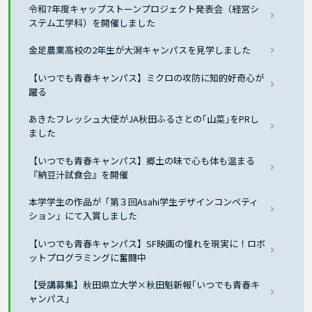
令和7年度キャップストーンプロジェクト発表会（経営シ
ステム工学科）を開催しました
金足農業高校の2年生が大潟キャンパスを見学しました
【いつでも青春キャンパス】ミクロの攻防に知的好奇心が
躍る
あきたフレッシュ大使がJA秋田ふるさとの｢山菜｣をPRし
ました
【いつでも青春キャンパス】郷土の味で心も体も温まる
『納豆汁試食会』を開催
本学学生の作品が「第３回Asahi学生デザインコンペティ
ション」にて入賞しました
【いつでも青春キャンパス】SF映画の憧れを現実に！ロボ
ットプログラミングに奮闘中
【受講募集】秋田県立大学×秋田魁新報｢いつでも青春キ
ャンパス｣