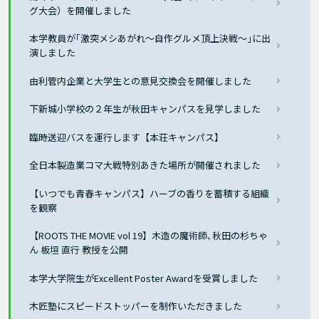
グ大会）を開催しました
本学教員が｢激突メシあがれ〜自作グルメ頂上決戦〜｣に出
演しました
由利管内企業と大学生との意見交換会を開催しました
下新城小学校の２年生が秋田キャンパスを見学しました
臨時送迎バスを運行します【本荘キャンパス】
全日本製造業コマ大戦特別あきた場所が開催されました
【いつでも青春キャンパス】ハーブの香りを蓄積する組織
を観察
【ROOTS THE MOVIE vol 19】木造の魔術師､秋田の杉ちゃ
ん 板垣 直行 教授を公開
本学大学院生がExcellent Poster Awardを受賞しました
木匠塾にスピードストッパーを制作いただきました