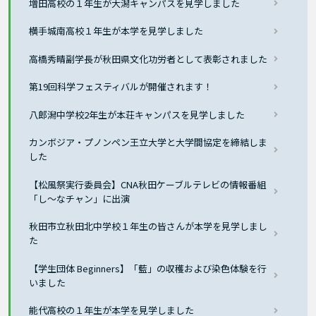
増田高校の１年生が大潟キャンパスを見学しました
横手城南高校１年生が本学を見学しました
高橋秀晴副学長が秋田県文化功労者として表彰されました
第19回科学フェスティバルが開催されます！
八郎潟中学校2年生が本荘キャンパスを見学しました
カンボジア・プノンペン王立大学と大学間協定を締結しま
した
【松風祭実行委員会】CNA秋田ケーブルテレビの情報番組
「し～なチャン」に出演
秋田市立秋田北中学校１年生の皆さんが本学を見学しまし
た
【学生団体 Beginners】「藍」の収穫および染色体験を行
いました
能代高校の１年生が本学を見学しました