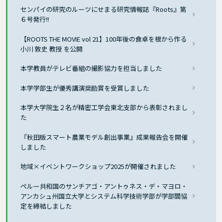
センパイの研究のルーツにせまる研究情報誌『Roots』第
６号発行!!
【ROOTS THE MOVIE vol 21】100年後の食卓を根から作る
小川 敦史 教授 を公開
本学教員がテレビ番組の撮影協力を担当しました
本学学部生が優秀講演奨励賞を受賞しました
本学大学院生２名が精密工学会東北支部から表彰されまし
た
『秋田版スマート農業モデル創出事業』成果報告会を開催
しました
地域×イベントワークショップ2025が開催されました
ペルー共和国のサンチアゴ・アントゥネス・デ・マヨロ・
アンカシュ州国立大学とシステム科学技術学部が学部間協
定を締結しました