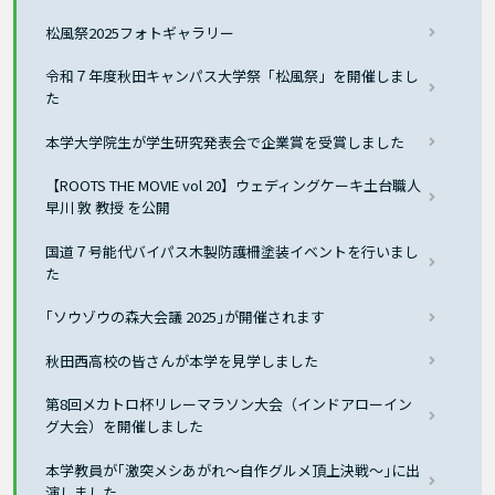
松風祭2025フォトギャラリー
令和７年度秋田キャンパス大学祭「松風祭」を開催しまし
た
本学大学院生が学生研究発表会で企業賞を受賞しました
【ROOTS THE MOVIE vol 20】ウェディングケーキ土台職人
早川 敦 教授 を公開
国道７号能代バイパス木製防護柵塗装イベントを行いまし
た
｢ソウゾウの森大会議 2025｣が開催されます
秋田西高校の皆さんが本学を見学しました
第8回メカトロ杯リレーマラソン大会（インドアローイン
グ大会）を開催しました
本学教員が｢激突メシあがれ〜自作グルメ頂上決戦〜｣に出
演しました