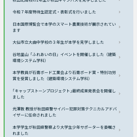
令和７年度特待生認定式・表彰式を行いました
日本国際博覧会で本学のスマート農業技術が展示されてい
ます
大仙市立大曲中学校の３年生が本学を見学しました
谷地里山「ふれあいの日」イベントを開催しました（建築
環境システム学科）
本学教員が石膏ボード工業会より石膏ボード賞・特別功労
賞を受賞しました（建築環境システム学科）
｢キャップストーンプロジェクト｣最終成果発表会を開催し
ました
光澤敦 教授が秋田県警サイバー犯罪対策テクニカルアドバ
イザーに任命されました
本学学生が秋田県警察より大学生少年サポーターを委嘱さ
れました