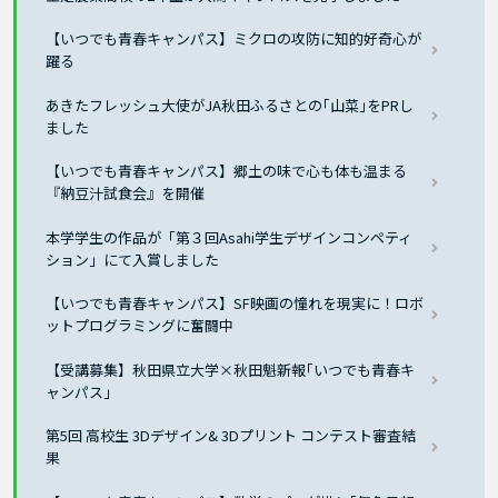
【いつでも青春キャンパス】ミクロの攻防に知的好奇心が
躍る
あきたフレッシュ大使がJA秋田ふるさとの｢山菜｣をPRし
ました
【いつでも青春キャンパス】郷土の味で心も体も温まる
『納豆汁試食会』を開催
本学学生の作品が「第３回Asahi学生デザインコンペティ
ション」にて入賞しました
【いつでも青春キャンパス】SF映画の憧れを現実に！ロボ
ットプログラミングに奮闘中
【受講募集】秋田県立大学×秋田魁新報｢いつでも青春キ
ャンパス｣
第5回 高校生 3Dデザイン& 3Dプリント コンテスト審査結
果