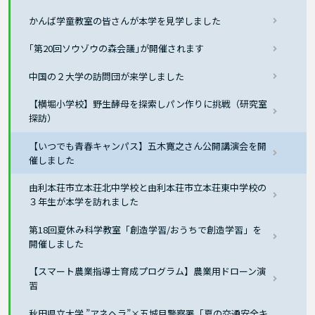
かんば学童教室の皆さんが本学を見学しました
｢第20回ソウゾウの森会議｣が開催されます
中国の２大学の訪問団が来学しました
【横堀小学校】野生酵母を探索しパン作りに挑戦（研究室
探訪）
【いつでも青春キャンパス】五木寛之さん公開講演会を開
催しました
由利本荘市立本荘北中学校と由利本荘市立本荘東中学校の
３年生が本学を訪れました
第18回夏休み科学教室「創造学習/おうちで創造学習」を
開催しました
【スマート農業指導士育成プログラム】農業用ドローン演
習
秋田県立大学 ”アネヘラ”×五城目警察署「夏の交通安全キ