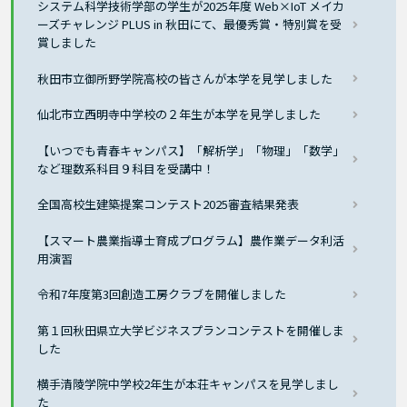
システム科学技術学部の学生が2025年度 Web×IoT メイカ
ーズチャレンジ PLUS in 秋田にて、最優秀賞・特別賞を受
賞しました
秋田市立御所野学院高校の皆さんが本学を見学しました
仙北市立西明寺中学校の２年生が本学を見学しました
【いつでも青春キャンパス】「解析学」「物理」「数学」
など理数系科目９科目を受講中！
全国高校生建築提案コンテスト2025審査結果発表
【スマート農業指導士育成プログラム】農作業データ利活
用演習
令和7年度第3回創造工房クラブを開催しました
第１回秋田県立大学ビジネスプランコンテストを開催しま
した
横手清陵学院中学校2年生が本荘キャンパスを見学しまし
た