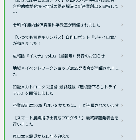
合谷助教が登壇～地域の課題解決と新産業創出を目指して
～
令和7年度内越保育園科学教室が開催されました
【いつでも青春キャンパス】自作ロボット『ジャイロ君』
が動きました！
広報誌『イスナ』Vol.33（最新号）発行のお知らせ
地域×イベントワークショップ2025発表会が開催されまし
た
知能メカトロニクス通論I 最終競技『屋根雪下ろしトライ
アル』を開催しました
卒業設計展2026「想いをかたちに。」が開催されています
【スマート農業指導士育成プログラム】最終課題発表会を
行いました
東日本大震災から15年を迎えて