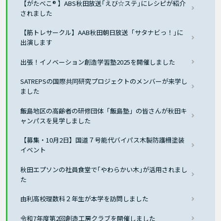
【がたべこ® 】ABS秋田放送｢えび☆ステ｣にレシピが紹介
されました
【筋トレサークル】AAB秋田朝日放送「サタナビっ！｣に
出演します
出張！イノベーション創造学習塾2025を開催しました
SATREPSの国際共同研究プロジェクトのメンバーが来学し
ました
飯島地区の高齢者の研修団体「飯島塾」の皆さんが秋田キ
ャンパスを見学しました
【募集・10月2日】国道７号能代バイパス木製防護柵塗装
イベント
秋田エプソンの社員食堂で｢やわらかい木｣が活用されまし
た
由利高校理数科２年生が本学を訪問しました
令和7年度第2回創造工房クラブを開催しました