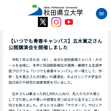
本
文
へ
ス
キ
ッ
プ
【いつでも青春キャンパス】五木寛之さん
公開講演会を開催しました
令和７年８月６日（水）、あきた芸術劇場ミルハス・大ホ
ールを会場に、本学と秋田魁新報社が連携・展開する生涯学
習プログラム『いつでも青春キャンパス』の一環として、作
家・五木寛之さん(92歳)」の講演会、およびシニア大学生の
自己紹介や研究の成果発表を行いました。
五木さんは集まった約1,900人に向け、先人たちが大事に
してきた悲しみや憂いの感情を見つめながら生きることの大
切さを訴えました。ポルトガル語の「サウダーデ」やロシア
語の「トスカ」、日本語の「暗愁(あんしゅう)」など、悲し