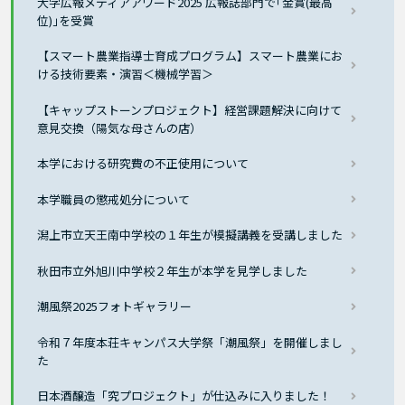
大学広報メディアアワード2025 広報誌部門で｢金賞(最高
位)｣を受賞
【スマート農業指導士育成プログラム】スマート農業にお
ける技術要素・演習＜機械学習＞
【キャップストーンプロジェクト】経営課題解決に向けて
意見交換（陽気な母さんの店）
本学における研究費の不正使用について
本学職員の懲戒処分について
潟上市立天王南中学校の１年生が模擬講義を受講しました
秋田市立外旭川中学校２年生が本学を見学しました
潮風祭2025フォトギャラリー
令和７年度本荘キャンパス大学祭「潮風祭」を開催しまし
た
日本酒醸造「究プロジェクト」が仕込みに入りました！