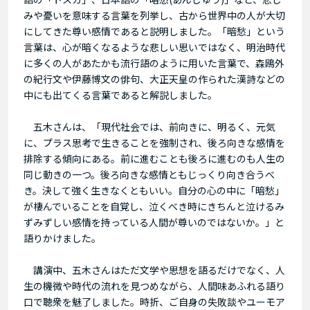
みや憂いを意味する言葉を列挙し、古から世界中の人が大切
にしてきた尊い感情であると説明しました。「暗愁」という
言葉は、心が暗くなるような悲しい思いではなく、明治時代
に多くの人があたかも流行語のように用いた言葉で、森鴎外
の紀行文や伊藤博文の俳句、大正天皇の作られた漢詩などの
中にも出てくる言葉であると解説しました。
五木さんは、「現代社会では、前向きに、明るく、元気
に、プラス思考で生きることを強制され、後ろ向きな感情を
排除する傾向にある。前に進むことも後ろに進むのも人生の
同じ動きの一つ。後ろ向きな感情ともじっくり向き合うべ
き。決して強く生きなくともいい。自分の心の中に「暗愁」
が棲んでいることを自覚し、泣くべき時にきちんと泣けるみ
ずみずしい感情を持っている人間が尊いのではないか。」と
語りかけました。
講演中、五木さんはただ文学や思想を語るだけでなく、人
生の機微や時代の流れを見つめながら、人間味あふれる語り
口で聴衆を魅了しました。時折、ご自身の失敗談やユーモア