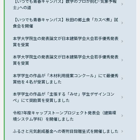
【いつでも青春キャンパス】数学のプロが挑む｢気象予報
士｣への道
【いつでも青春キャンパス】秋田の郷土食「カスベ煮」試
食会を開催
本学大学院生の発表論文が日本建築学会大会若手優秀発表
賞を受賞
本学大学院生の発表論文が日本建築学会大会若手優秀発表
賞を受賞
本学学生の作品が「木材利用提案コンクール」にて最優秀
賞他を４名が受賞しました
本学学生の作品が「主張する「みせ」学生デザインコン
ペ」にて奨励賞を受賞しました
令和7年度キャップストーンプロジェクト発表会（建築環
境システム学科）を開催しました
ふるさと元気創成基金への寄附目録贈呈式を開催しました