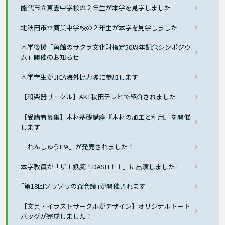
能代市立東雲中学校の２年生が本学を見学しました
北秋田市立鷹巣中学校の２年生が本学を見学しました
本学後援「角館のサクラ文化財指定50周年記念シンポジウ
ム」開催のお知らせ
本学学生がJICA海外協力隊に参加します
【和楽器サークル】AKT秋田テレビで紹介されました
【受講者募集】木材基礎講座『木材の加工と利用』を開催
します
「れんしゅうIPA」が発売されました！
本学教員が「ザ！鉄腕！DASH！！」に出演しました
｢第18回ソウゾウの森会議｣が開催されます
【文芸・イラストサークルがデザイン】オリジナルトート
バッグが完成しました！