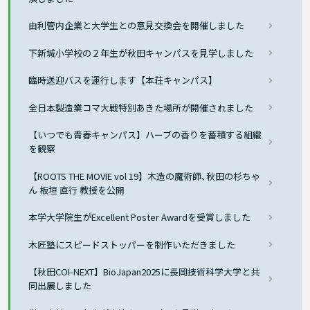
由利管内企業と大学生との意見交換会を開催しました
下新城小学校の２年生が秋田キャンパスを見学しました
臨時送迎バスを運行します【本荘キャンパス】
全日本製造業コマ大戦特別あきた場所が開催されました
【いつでも青春キャンパス】ハーブの香りを蓄積する組織
を観察
【ROOTS THE MOVIE vol 19】木造の魔術師､秋田の杉ちゃ
ん 板垣 直行 教授を公開
本学大学院生がExcellent Poster Awardを受賞しました
木匠塾にスピードストッパーを制作いただきました
【秋田COI-NEXT】BioJapan2025に長岡技術科学大学と共
同出展しました