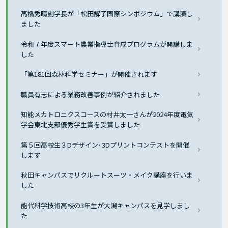
高橋秀晴副学長が「松田解子国際シンポジウム」で講演し
ました
令和７年度スマート農業指導士育成プログラムが開講しま
した
「第181回森林科学セミナー」が開催されます
職員有志による業務改善事例が紹介されました
知能メカトロニクスコースの村井太一さんが2024年度電気
学会東北支部優秀学生賞を受賞しました
第５回高校生３Dデザイン･3Dプリントコンテストを開催
します
秋田キャンパスでリクルートスーツ・メイク講座を行いま
した
能代科学技術高校の3年生が大潟キャンパスを見学しまし
た