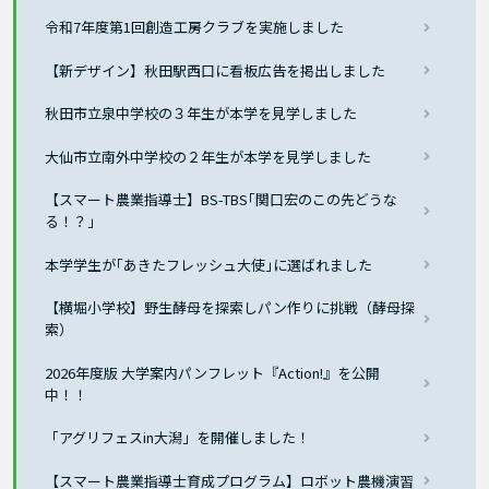
令和7年度第1回創造工房クラブを実施しました
【新デザイン】秋田駅西口に看板広告を掲出しました
秋田市立泉中学校の３年生が本学を見学しました
大仙市立南外中学校の２年生が本学を見学しました
【スマート農業指導士】BS-TBS｢関口宏のこの先どうな
る！？」
本学学生が｢あきたフレッシュ大使｣に選ばれました
【横堀小学校】野生酵母を探索しパン作りに挑戦（酵母探
索）
2026年度版 大学案内パンフレット『Action!』を公開
中！！
「アグリフェスin大潟」を開催しました！
【スマート農業指導士育成プログラム】ロボット農機演習