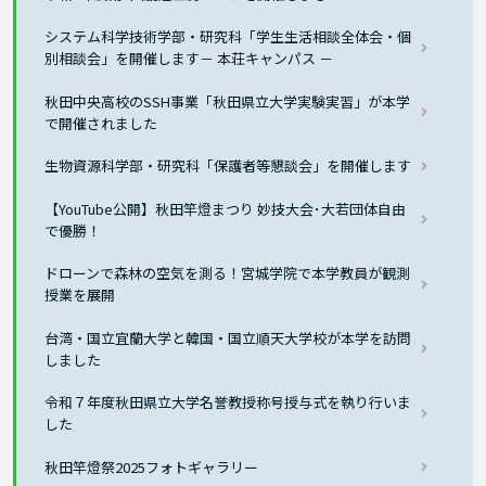
システム科学技術学部・研究科「学生生活相談全体会・個
別相談会」を開催します－ 本荘キャンパス －
秋田中央高校のSSH事業「秋田県立大学実験実習」が本学
で開催されました
生物資源科学部・研究科「保護者等懇談会」を開催します
【YouTube公開】秋田竿燈まつり 妙技大会･大若団体自由
で優勝！
ドローンで森林の空気を測る！宮城学院で本学教員が観測
授業を展開
台湾・国立宜蘭大学と韓国・国立順天大学校が本学を訪問
しました
令和７年度秋田県立大学名誉教授称号授与式を執り行いま
した
秋田竿燈祭2025フォトギャラリー