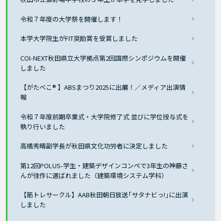
令和７年度の大学祭を開催します！
本学大学院生がFIT奨励賞を受賞しました
COI-NEXT秋田県立大学拠点第2回国際シンポジウムを開催
しました
【がたべこ® 】ABSまつり2025に出展！／メディア出演情
報
令和７年度前期卒業式・大学院修了式 並びに学位授与式を
執り行いました
高橋秀晴副学長が秋田県文化功労者に決定しました
第12回POLUS-学生・建築デザインコンペで3年生の神藤さ
んが佳作に選ばれました（建築環境システム学科）
【筋トレサークル】AAB秋田朝日放送｢サタナビっ!｣に出演
しました