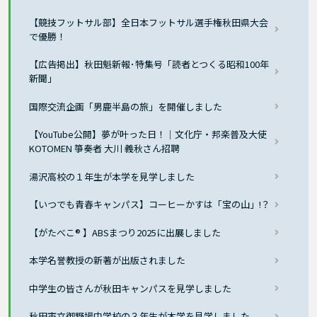
【競技フットサル部】全日本フットサル選手権秋田県大会
で優勝！
【広告掲出】秋田魁新報･特集号「読者とつくる昭和100年
新聞」
国際交流企画「男鹿半島の旅」を開催しました
【YouTube公開】夢が叶った日！｜文化庁・邦楽普及大使
KOTOMEN 箏奏者 大川 義秋さん招聘
湯沢高校の１年生が本学を見学しました
【いつでも青春キャンパス】コーヒーかすは「宝の山」!？
【がたべこ® 】ABSまつり2025に出展しました
本学名誉教授の新著が出版されました
中学生の皆さんが秋田キャンパスを見学しました
秋田市立御野場中学校の３年生が本学を見学しました