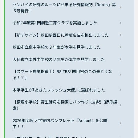
センパイの研究のルーツにせまる研究情報誌『Roots』第
５号発行!!
令和7年度第1回創造工房クラブを実施しました
【新デザイン】秋田駅西口に看板広告を掲出しました
秋田市立泉中学校の３年生が本学を見学しました
大仙市立南外中学校の２年生が本学を見学しました
【スマート農業指導士】BS-TBS｢関口宏のこの先どうな
る！？」
本学学生が｢あきたフレッシュ大使｣に選ばれました
【横堀小学校】野生酵母を探索しパン作りに挑戦（酵母探
索）
2026年度版 大学案内パンフレット『Action!』を公開
中！！