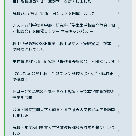
由利高校理数科２年生が本学を訪問しました
令和7年度第2回創造工房クラブを開催しました
システム科学技術学部・研究科「学生生活相談全体会・個
別相談会」を開催します－ 本荘キャンパス －
秋田中央高校のSSH事業「秋田県立大学実験実習」が本学
で開催されました
生物資源科学部・研究科「保護者等懇談会」を開催します
【YouTube公開】秋田竿燈まつり 妙技大会･大若団体自由
で優勝！
ドローンで森林の空気を測る！宮城学院で本学教員が観測
授業を展開
台湾・国立宜蘭大学と韓国・国立順天大学校が本学を訪問
しました
令和７年度秋田県立大学名誉教授称号授与式を執り行いま
した