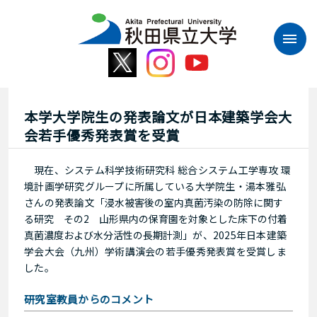
本
文
へ
ス
キ
ッ
プ
本学大学院生の発表論文が日本建築学会大
会若手優秀発表賞を受賞
現在、システム科学技術研究科 総合システム工学専攻 環
境計画学研究グループに所属している大学院生・湯本雅弘
さんの発表論文「
浸水被害後の室内真菌汚染の防除に関す
る研究 その2 山形県内の保育園を対象とした床下の付着
真菌濃度および水分活性の長期計測
」が、
2025
年日本建築
学会大会（九州）学術講演会の若手優秀発表賞を受賞しま
した。
研究室教員からのコメント