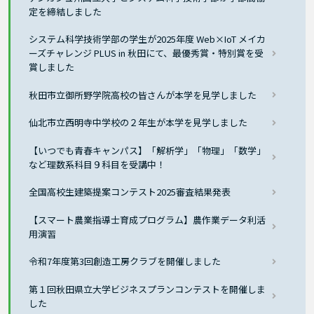
定を締結しました
システム科学技術学部の学生が2025年度 Web×IoT メイカ
ーズチャレンジ PLUS in 秋田にて、最優秀賞・特別賞を受
賞しました
秋田市立御所野学院高校の皆さんが本学を見学しました
仙北市立西明寺中学校の２年生が本学を見学しました
【いつでも青春キャンパス】「解析学」「物理」「数学」
など理数系科目９科目を受講中！
全国高校生建築提案コンテスト2025審査結果発表
【スマート農業指導士育成プログラム】農作業データ利活
用演習
令和7年度第3回創造工房クラブを開催しました
第１回秋田県立大学ビジネスプランコンテストを開催しま
した