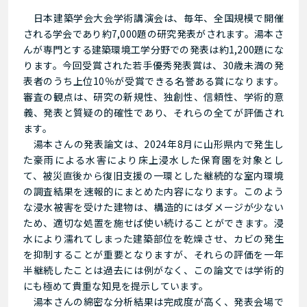
日本建築学会大会学術講演会は、毎年、全国規模で開催
される学会であり約
7,000
題の研究発表がされます。湯本さ
んが専門とする建築環境工学分野での発表は約
1,200
題にな
ります。今回受賞された若手優秀発表賞は、
30
歳未満の発
表者のうち上位
10
％が受賞できる名誉ある賞になります。
審査の観点は、研究の新規性、独創性、信頼性、学術的意
義、発表と質疑の的確性であり、それらの全てが評価され
ます。
湯本さんの発表論文は、
2024
年
8
月に山形県内で発生し
た豪雨による水害により床上浸水した保育園を対象とし
て、被災直後から復旧支援の一環とした継続的な室内環境
の調査結果を速報的にまとめた内容になります。このよう
な浸水被害を受けた建物は、構造的にはダメージが少ない
ため、適切な処置を施せば使い続けることができます。浸
水により濡れてしまった建築部位を乾燥させ、カビの発生
を抑制することが重要となりますが、それらの評価を一年
半継続したことは過去には例がなく、この論文では学術的
にも極めて貴重な知見を提示しています。
湯本さんの綿密な分析結果は完成度が高く、発表会場で