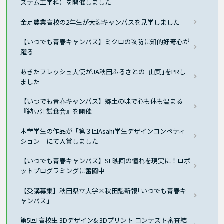
ステム工学科）を開催しました
金足農業高校の2年生が大潟キャンパスを見学しました
【いつでも青春キャンパス】ミクロの攻防に知的好奇心が
躍る
あきたフレッシュ大使がJA秋田ふるさとの｢山菜｣をPRし
ました
【いつでも青春キャンパス】郷土の味で心も体も温まる
『納豆汁試食会』を開催
本学学生の作品が「第３回Asahi学生デザインコンペティ
ション」にて入賞しました
【いつでも青春キャンパス】SF映画の憧れを現実に！ロボ
ットプログラミングに奮闘中
【受講募集】秋田県立大学×秋田魁新報｢いつでも青春キ
ャンパス｣
第5回 高校生 3Dデザイン& 3Dプリント コンテスト審査結