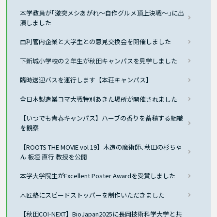
本学教員が｢激突メシあがれ〜自作グルメ頂上決戦〜｣に出
演しました
由利管内企業と大学生との意見交換会を開催しました
下新城小学校の２年生が秋田キャンパスを見学しました
臨時送迎バスを運行します【本荘キャンパス】
全日本製造業コマ大戦特別あきた場所が開催されました
【いつでも青春キャンパス】ハーブの香りを蓄積する組織
を観察
【ROOTS THE MOVIE vol 19】木造の魔術師､秋田の杉ちゃ
ん 板垣 直行 教授を公開
本学大学院生がExcellent Poster Awardを受賞しました
木匠塾にスピードストッパーを制作いただきました
【秋田COI-NEXT】BioJapan2025に長岡技術科学大学と共