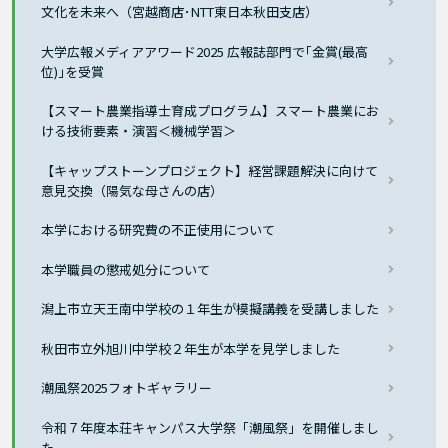
文化を未来へ（宮越商店･NTT東日本秋田支店）
大学広報メディアアワード2025 広報誌部門で｢金賞(最高
位)｣を受賞
【スマート農業指導士育成プログラム】スマート農業にお
ける技術要素・演習＜機械学習＞
【キャップストーンプロジェクト】経営課題解決に向けて
意見交換（陽気な母さんの店）
本学における研究費の不正使用について
本学職員の懲戒処分について
潟上市立天王南中学校の１年生が模擬講義を受講しました
秋田市立外旭川中学校２年生が本学を見学しました
潮風祭2025フォトギャラリー
令和７年度本荘キャンパス大学祭「潮風祭」を開催しまし
た