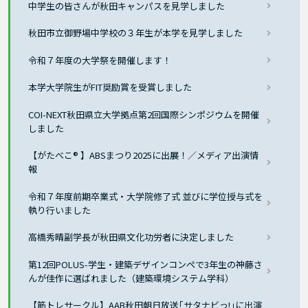
中学生の皆さんが秋田キャンパスを見学しました
秋田市立御野場中学校の３年生が本学を見学しました
令和７年度の大学祭を開催します！
本学大学院生がFIT奨励賞を受賞しました
COI-NEXT秋田県立大学拠点第2回国際シンポジウムを開催
しました
【がたべこ® 】ABSまつり2025に出展！／メディア出演情
報
令和７年度前期卒業式・大学院修了式 並びに学位授与式を
執り行いました
高橋秀晴副学長が秋田県文化功労者に決定しました
第12回POLUS-学生・建築デザインコンペで3年生の神藤さ
んが佳作に選ばれました（建築環境システム学科）
【筋トレサークル】AAB秋田朝日放送｢サタナビっ!｣に出演