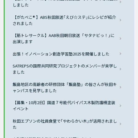
しました
【がたべこ® 】ABS秋田放送｢えび☆ステ｣にレシピが紹介
されました
【筋トレサークル】AAB秋田朝日放送「サタナビっ！｣に
出演します
出張！イノベーション創造学習塾2025を開催しました
SATREPSの国際共同研究プロジェクトのメンバーが来学し
ました
飯島地区の高齢者の研修団体「飯島塾」の皆さんが秋田キ
ャンパスを見学しました
【募集・10月2日】国道７号能代バイパス木製防護柵塗装
イベント
秋田エプソンの社員食堂で｢やわらかい木｣が活用されまし
た