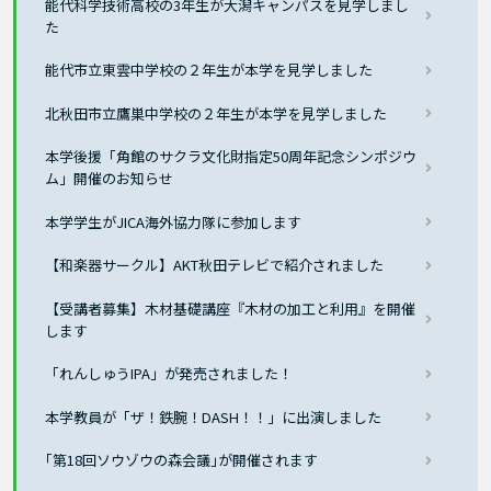
能代科学技術高校の3年生が大潟キャンパスを見学しまし
た
能代市立東雲中学校の２年生が本学を見学しました
北秋田市立鷹巣中学校の２年生が本学を見学しました
本学後援「角館のサクラ文化財指定50周年記念シンポジウ
ム」開催のお知らせ
本学学生がJICA海外協力隊に参加します
【和楽器サークル】AKT秋田テレビで紹介されました
【受講者募集】木材基礎講座『木材の加工と利用』を開催
します
「れんしゅうIPA」が発売されました！
本学教員が「ザ！鉄腕！DASH！！」に出演しました
｢第18回ソウゾウの森会議｣が開催されます