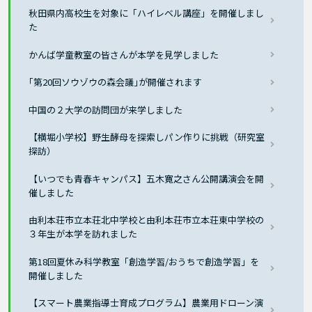
秋田県内高校生を対象に「ハイレベル講座」を開催しまし
た
かんば学童教室の皆さんが本学を見学しました
｢第20回ソウゾウの森会議｣が開催されます
中国の２大学の訪問団が来学しました
【横堀小学校】野生酵母を探索しパン作りに挑戦（研究室
探訪）
【いつでも青春キャンパス】五木寛之さん公開講演会を開
催しました
由利本荘市立本荘北中学校と由利本荘市立本荘東中学校の
３年生が本学を訪れました
第18回夏休み科学教室「創造学習/おうちで創造学習」を
開催しました
【スマート農業指導士育成プログラム】農業用ドローン演