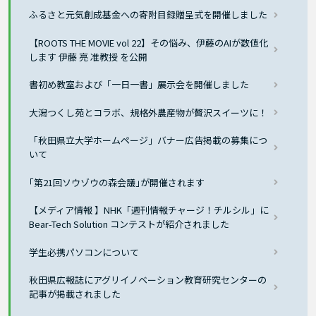
ふるさと元気創成基金への寄附目録贈呈式を開催しました
【ROOTS THE MOVIE vol 22】その悩み、伊藤のAIが数値化
します 伊藤 亮 准教授 を公開
書初め教室および「一日一書」展示会を開催しました
大潟つくし苑とコラボ、規格外農産物が贅沢スイーツに！
「秋田県立大学ホームページ」バナー広告掲載の募集につ
いて
｢第21回ソウゾウの森会議｣が開催されます
【メディア情報 】NHK「週刊情報チャージ！チルシル」に
Bear-Tech Solution コンテストが紹介されました
学生必携パソコンについて
秋田県広報誌にアグリイノベーション教育研究センターの
記事が掲載されました