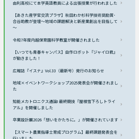
由利高校にて本学英語教員による出張授業が行われました
【あきた産学官交流プラザ】秋田わか杉科学技術奨励賞･
合谷助教が登壇～地域の課題解決と新産業創出を目指して
～
令和7年度内越保育園科学教室が開催されました
【いつでも青春キャンパス】自作ロボット『ジャイロ君』
が動きました！
広報誌『イスナ』Vol.33（最新号）発行のお知らせ
地域×イベントワークショップ2025発表会が開催されまし
た
知能メカトロニクス通論I 最終競技『屋根雪下ろしトライ
アル』を開催しました
卒業設計展2026「想いをかたちに。」が開催されています
【スマート農業指導士育成プログラム】最終課題発表会を
行いました