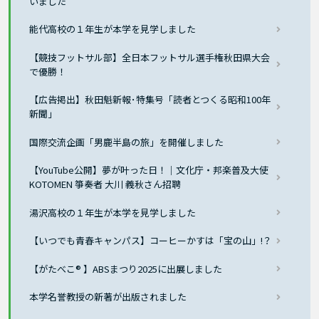
いました
能代高校の１年生が本学を見学しました
【競技フットサル部】全日本フットサル選手権秋田県大会
で優勝！
【広告掲出】秋田魁新報･特集号「読者とつくる昭和100年
新聞」
国際交流企画「男鹿半島の旅」を開催しました
【YouTube公開】夢が叶った日！｜文化庁・邦楽普及大使
KOTOMEN 箏奏者 大川 義秋さん招聘
湯沢高校の１年生が本学を見学しました
【いつでも青春キャンパス】コーヒーかすは「宝の山」!？
【がたべこ® 】ABSまつり2025に出展しました
本学名誉教授の新著が出版されました