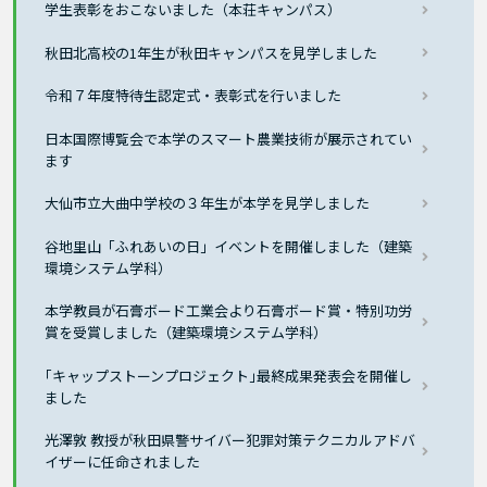
学生表彰をおこないました（本荘キャンパス）
秋田北高校の1年生が秋田キャンパスを見学しました
令和７年度特待生認定式・表彰式を行いました
日本国際博覧会で本学のスマート農業技術が展示されてい
ます
大仙市立大曲中学校の３年生が本学を見学しました
谷地里山「ふれあいの日」イベントを開催しました（建築
環境システム学科）
本学教員が石膏ボード工業会より石膏ボード賞・特別功労
賞を受賞しました（建築環境システム学科）
｢キャップストーンプロジェクト｣最終成果発表会を開催し
ました
光澤敦 教授が秋田県警サイバー犯罪対策テクニカルアドバ
イザーに任命されました