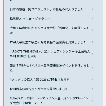
日本酒醸造「究プロジェクト」が仕込みに入りました！
松風祭2025フォトギャラリー
令和７年度秋田キャンパス大学祭「松風祭」を開催しまし
た
本学大学院生が学生研究発表会で企業賞を受賞しました
【ROOTS THE MOVIE vol 20】ウェディングケーキ土台職人
早川 敦 教授 を公開
国道７号能代バイパス木製防護柵塗装イベントを行いまし
た
｢ソウゾウの森大会議 2025｣が開催されます
秋田西高校の皆さんが本学を見学しました
第8回メカトロ杯リレーマラソン大会（インドアローイン
グ大会）を開催しました