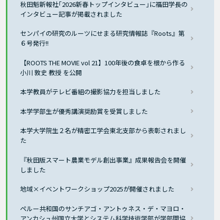
秋田魁新報社｢2026新春トップインタビュー｣に福田学長の
インタビュー記事が掲載されました
センパイの研究のルーツにせまる研究情報誌『Roots』第
６号発行!!
【ROOTS THE MOVIE vol 21】100年後の食卓を根から作る
小川 敦史 教授 を公開
本学教員がテレビ番組の撮影協力を担当しました
本学学部生が優秀講演奨励賞を受賞しました
本学大学院生２名が精密工学会東北支部から表彰されまし
た
『秋田版スマート農業モデル創出事業』成果報告会を開催
しました
地域×イベントワークショップ2025が開催されました
ペルー共和国のサンチアゴ・アントゥネス・デ・マヨロ・
アンカシュ州国立大学とシステム科学技術学部が学部間協