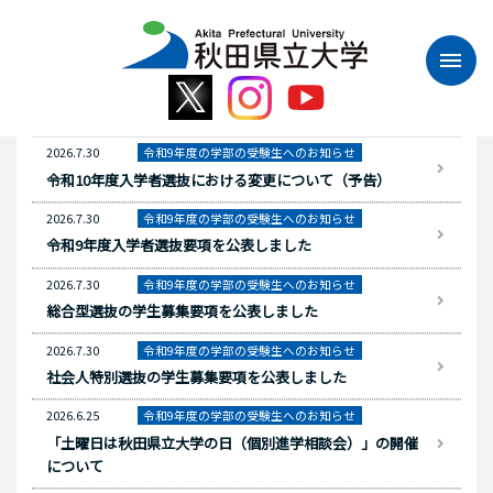
本
文
へ
ス
キ
ッ
2026.7.30
令和9年度の学部の受験生へのお知らせ
プ
令和10年度入学者選抜における変更について（予告）
2026.7.30
令和9年度の学部の受験生へのお知らせ
令和9年度入学者選抜要項を公表しました
2026.7.30
令和9年度の学部の受験生へのお知らせ
総合型選抜の学生募集要項を公表しました
2026.7.30
令和9年度の学部の受験生へのお知らせ
社会人特別選抜の学生募集要項を公表しました
2026.6.25
令和9年度の学部の受験生へのお知らせ
「土曜日は秋田県立大学の日（個別進学相談会）」の開催
について