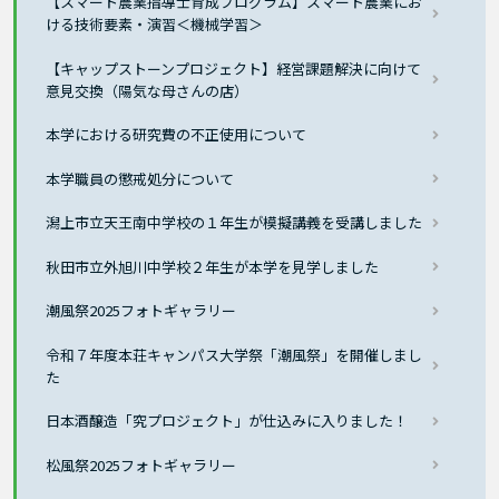
【スマート農業指導士育成プログラム】スマート農業にお
ける技術要素・演習＜機械学習＞
【キャップストーンプロジェクト】経営課題解決に向けて
意見交換（陽気な母さんの店）
本学における研究費の不正使用について
本学職員の懲戒処分について
潟上市立天王南中学校の１年生が模擬講義を受講しました
秋田市立外旭川中学校２年生が本学を見学しました
潮風祭2025フォトギャラリー
令和７年度本荘キャンパス大学祭「潮風祭」を開催しまし
た
日本酒醸造「究プロジェクト」が仕込みに入りました！
松風祭2025フォトギャラリー