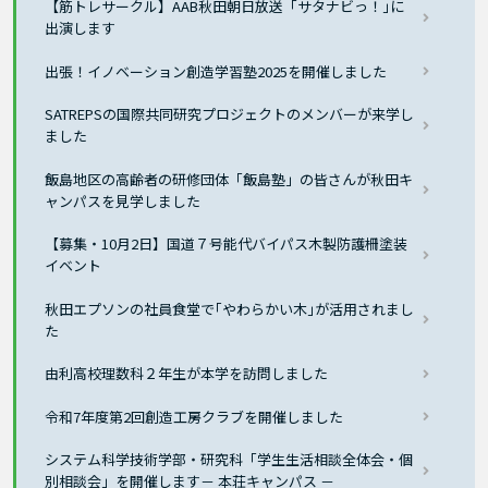
【筋トレサークル】AAB秋田朝日放送「サタナビっ！｣に
出演します
出張！イノベーション創造学習塾2025を開催しました
SATREPSの国際共同研究プロジェクトのメンバーが来学し
ました
飯島地区の高齢者の研修団体「飯島塾」の皆さんが秋田キ
ャンパスを見学しました
【募集・10月2日】国道７号能代バイパス木製防護柵塗装
イベント
秋田エプソンの社員食堂で｢やわらかい木｣が活用されまし
た
由利高校理数科２年生が本学を訪問しました
令和7年度第2回創造工房クラブを開催しました
システム科学技術学部・研究科「学生生活相談全体会・個
別相談会」を開催します－ 本荘キャンパス －