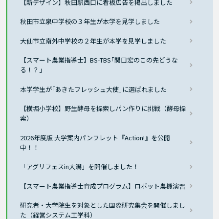
【新デザイン】秋田駅西口に看板広告を掲出しました
秋田市立泉中学校の３年生が本学を見学しました
大仙市立南外中学校の２年生が本学を見学しました
【スマート農業指導士】BS-TBS｢関口宏のこの先どうな
る！？」
本学学生が｢あきたフレッシュ大使｣に選ばれました
【横堀小学校】野生酵母を探索しパン作りに挑戦（酵母探
索）
2026年度版 大学案内パンフレット『Action!』を公開
中！！
「アグリフェスin大潟」を開催しました！
【スマート農業指導士育成プログラム】ロボット農機演習
研究者・大学院生を対象とした国際研究集会を開催しまし
た（経営システム工学科）