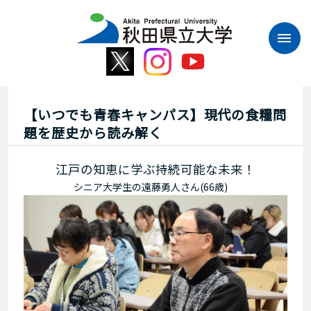
本
文
へ
ス
キ
ッ
プ
【いつでも青春キャンパス】現代の食糧問
題を歴史から読み解く
江戸の知恵に学ぶ持続可能な未来！
シニア大学生の遠藤勇人さん(66歳)