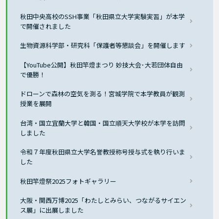
秋田中央高校のSSH事業「秋田県立大学実験実習」が本学
で開催されました
生物資源科学部・研究科「保護者等懇談会」を開催します
【YouTube公開】秋田竿燈まつり 妙技大会･大若団体自由
で優勝！
ドローンで森林の空気を測る！宮城学院で本学教員が観測
授業を展開
台湾・国立宜蘭大学と韓国・国立順天大学校が本学を訪問
しました
令和７年度秋田県立大学名誉教授称号授与式を執り行いま
した
秋田竿燈祭2025フォトギャラリー
大阪・関西万博2025「わたしとみらい、つながるサイエン
ス展」に出展しました