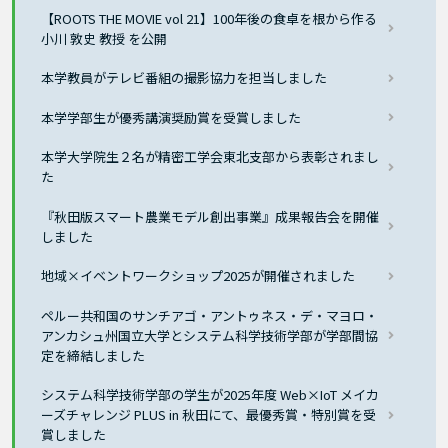
【ROOTS THE MOVIE vol 21】100年後の食卓を根から作る
小川 敦史 教授 を公開
本学教員がテレビ番組の撮影協力を担当しました
本学学部生が優秀講演奨励賞を受賞しました
本学大学院生２名が精密工学会東北支部から表彰されまし
た
『秋田版スマート農業モデル創出事業』成果報告会を開催
しました
地域×イベントワークショップ2025が開催されました
ペルー共和国のサンチアゴ・アントゥネス・デ・マヨロ・
アンカシュ州国立大学とシステム科学技術学部が学部間協
定を締結しました
システム科学技術学部の学生が2025年度 Web×IoT メイカ
ーズチャレンジ PLUS in 秋田にて、最優秀賞・特別賞を受
賞しました