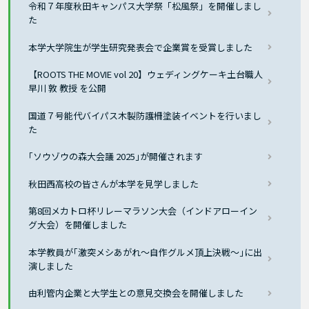
令和７年度秋田キャンパス大学祭「松風祭」を開催しまし
た
本学大学院生が学生研究発表会で企業賞を受賞しました
【ROOTS THE MOVIE vol 20】ウェディングケーキ土台職人
早川 敦 教授 を公開
国道７号能代バイパス木製防護柵塗装イベントを行いまし
た
｢ソウゾウの森大会議 2025｣が開催されます
秋田西高校の皆さんが本学を見学しました
第8回メカトロ杯リレーマラソン大会（インドアローイン
グ大会）を開催しました
本学教員が｢激突メシあがれ〜自作グルメ頂上決戦〜｣に出
演しました
由利管内企業と大学生との意見交換会を開催しました