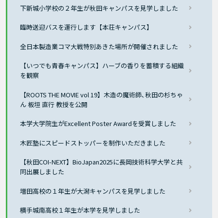
下新城小学校の２年生が秋田キャンパスを見学しました
臨時送迎バスを運行します【本荘キャンパス】
全日本製造業コマ大戦特別あきた場所が開催されました
【いつでも青春キャンパス】ハーブの香りを蓄積する組織
を観察
【ROOTS THE MOVIE vol 19】木造の魔術師､秋田の杉ちゃ
ん 板垣 直行 教授を公開
本学大学院生がExcellent Poster Awardを受賞しました
木匠塾にスピードストッパーを制作いただきました
【秋田COI-NEXT】BioJapan2025に長岡技術科学大学と共
同出展しました
増田高校の１年生が大潟キャンパスを見学しました
横手城南高校１年生が本学を見学しました