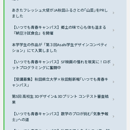
あきたフレッシュ大使がJA秋田ふるさとの｢山菜｣をPRし
ました
【いつでも青春キャンパス】郷土の味で心も体も温まる
『納豆汁試食会』を開催
本学学生の作品が「第３回Asahi学生デザインコンペティ
ション」にて入賞しました
【いつでも青春キャンパス】SF映画の憧れを現実に！ロボ
ットプログラミングに奮闘中
【受講募集】秋田県立大学×秋田魁新報｢いつでも青春キ
ャンパス｣
第5回 高校生 3Dデザイン& 3Dプリント コンテスト審査結
果
【いつでも青春キャンパス】数学のプロが挑む｢気象予報
士｣への道