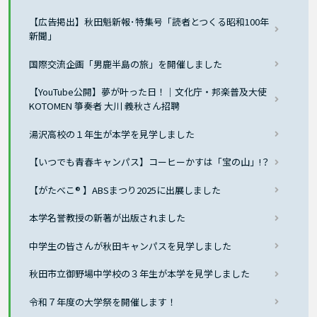
【広告掲出】秋田魁新報･特集号「読者とつくる昭和100年
新聞」
国際交流企画「男鹿半島の旅」を開催しました
【YouTube公開】夢が叶った日！｜文化庁・邦楽普及大使
KOTOMEN 箏奏者 大川 義秋さん招聘
湯沢高校の１年生が本学を見学しました
【いつでも青春キャンパス】コーヒーかすは「宝の山」!？
【がたべこ® 】ABSまつり2025に出展しました
本学名誉教授の新著が出版されました
中学生の皆さんが秋田キャンパスを見学しました
秋田市立御野場中学校の３年生が本学を見学しました
令和７年度の大学祭を開催します！