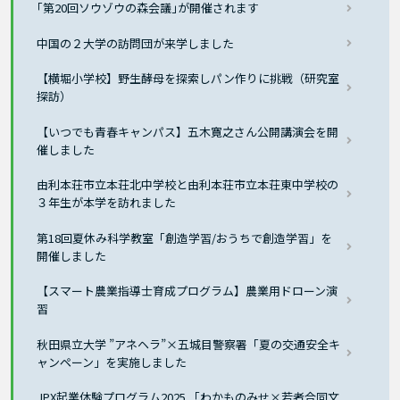
｢第20回ソウゾウの森会議｣が開催されます
中国の２大学の訪問団が来学しました
【横堀小学校】野生酵母を探索しパン作りに挑戦（研究室
探訪）
【いつでも青春キャンパス】五木寛之さん公開講演会を開
催しました
由利本荘市立本荘北中学校と由利本荘市立本荘東中学校の
３年生が本学を訪れました
第18回夏休み科学教室「創造学習/おうちで創造学習」を
開催しました
【スマート農業指導士育成プログラム】農業用ドローン演
習
秋田県立大学 ”アネヘラ”×五城目警察署「夏の交通安全キ
ャンペーン」を実施しました
JPX起業体験プログラム2025 「わかものみせ×若者合同文