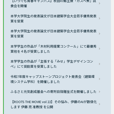
【いつでも青春キャンパス】秋田の郷土食「カスベ煮」試
食会を開催
本学大学院生の発表論文が日本建築学会大会若手優秀発表
賞を受賞
本学大学院生の発表論文が日本建築学会大会若手優秀発表
賞を受賞
本学学生の作品が「木材利用提案コンクール」にて最優秀
賞他を４名が受賞しました
本学学生の作品が「主張する「みせ」学生デザインコン
ペ」にて奨励賞を受賞しました
令和7年度キャップストーンプロジェクト発表会（建築環
境システム学科）を開催しました
ふるさと元気創成基金への寄附目録贈呈式を開催しました
【ROOTS THE MOVIE vol 22】その悩み、伊藤のAIが数値化
します 伊藤 亮 准教授 を公開