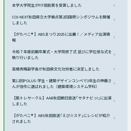
本学大学院生がFIT奨励賞を受賞しました
COI-NEXT秋田県立大学拠点第2回国際シンポジウムを開催
しました
【がたべこ® 】ABSまつり2025に出展！／メディア出演情
報
令和７年度前期卒業式・大学院修了式 並びに学位授与式を
執り行いました
高橋秀晴副学長が秋田県文化功労者に決定しました
第12回POLUS-学生・建築デザインコンペで3年生の神藤さ
んが佳作に選ばれました（建築環境システム学科）
【筋トレサークル】AAB秋田朝日放送｢サタナビっ!｣に出演
しました
【がたべこ® 】ABS秋田放送｢えび☆ステ｣にレシピが紹介
されました