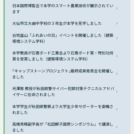
日本国際博覧会で本学のスマート農業技術が展示されてい
ます
大仙市立大曲中学校の３年生が本学を見学しました
谷地里山「ふれあいの日」イベントを開催しました（建築
環境システム学科）
本学教員が石膏ボード工業会より石膏ボード賞・特別功労
賞を受賞しました（建築環境システム学科）
｢キャップストーンプロジェクト｣最終成果発表会を開催し
ました
光澤敦 教授が秋田県警サイバー犯罪対策テクニカルアドバ
イザーに任命されました
本学学生が秋田県警察より大学生少年サポーターを委嘱さ
れました
高橋秀晴副学長が「松田解子国際シンポジウム」で講演し
ました