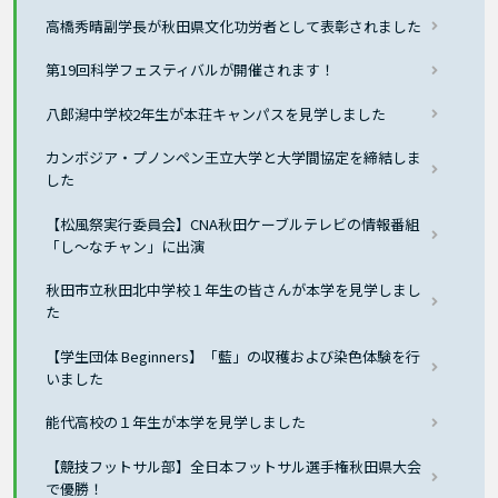
高橋秀晴副学長が秋田県文化功労者として表彰されました
第19回科学フェスティバルが開催されます！
八郎潟中学校2年生が本荘キャンパスを見学しました
カンボジア・プノンペン王立大学と大学間協定を締結しま
した
【松風祭実行委員会】CNA秋田ケーブルテレビの情報番組
「し～なチャン」に出演
秋田市立秋田北中学校１年生の皆さんが本学を見学しまし
た
【学生団体 Beginners】「藍」の収穫および染色体験を行
いました
能代高校の１年生が本学を見学しました
【競技フットサル部】全日本フットサル選手権秋田県大会
で優勝！