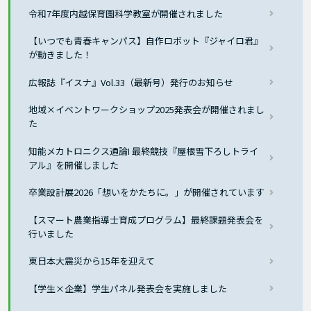
令和7年度内越保育園科学教室が開催されました
【いつでも青春キャンパス】自作ロボット『ジャイロ君』
が動きました！
広報誌『イスナ』Vol.33（最新号）発行のお知らせ
地域×イベントワークショップ2025発表会が開催されまし
た
知能メカトロニクス通論I 最終競技『屋根雪下ろしトライ
アル』を開催しました
卒業設計展2026「想いをかたちに。」が開催されています
【スマート農業指導士育成プログラム】最終課題発表会を
行いました
東日本大震災から15年を迎えて
【学生×企業】学生パネル発表会を実施しました