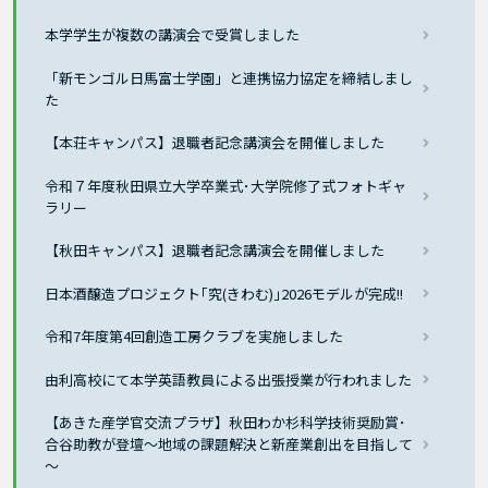
本学学生が複数の講演会で受賞しました
「新モンゴル日馬富士学園」と連携協力協定を締結しまし
た
【本荘キャンパス】退職者記念講演会を開催しました
令和７年度秋田県立大学卒業式･大学院修了式フォトギャ
ラリー
【秋田キャンパス】退職者記念講演会を開催しました
日本酒醸造プロジェクト｢究(きわむ)｣2026モデルが完成!!
令和7年度第4回創造工房クラブを実施しました
由利高校にて本学英語教員による出張授業が行われました
【あきた産学官交流プラザ】秋田わか杉科学技術奨励賞･
合谷助教が登壇～地域の課題解決と新産業創出を目指して
～