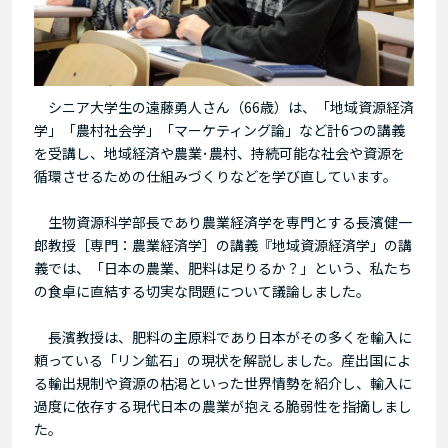
シニア大学生の遠藤勇人さん（66歳）は、「地域資源経済
学」「農村社会学」「マーケティング論」など計6つの講義
を受講し、地域経済や農業･農村、持続可能な社会や資源を
循環させるための仕組みづくりなどを学び直しています。
生物資源科学部長であり農業経済学を専門とする長濱健一
郎教授［専門：農業経済学］の講義『地域資源経済学」の講
義では、「日本の農業、肥料は足りるか？」という、私たち
の食卓に直結する切実な問題について議論しました。
長濱教授は、肥料の主原料であり日本がその多くを輸入に
頼っている「リン鉱石」の現状を解説しました。産出国によ
る輸出規制や資源の枯渇といった世界情勢を紹介し、輸入に
過度に依存する現代日本の農業が抱える脆弱性を指摘しまし
た。