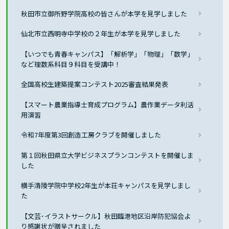
秋田市立御所野学院高校の皆さんが本学を見学しました
仙北市立西明寺中学校の２年生が本学を見学しました
【いつでも青春キャンパス】「解析学」「物理」「数学」
など理数系科目９科目を受講中！
全国高校生建築提案コンテスト2025審査結果発表
【スマート農業指導士育成プログラム】農作業データ利活
用演習
令和7年度第3回創造工房クラブを開催しました
第１回秋田県立大学ビジネスプランコンテストを開催しま
した
横手清陵学院中学校2年生が本荘キャンパスを見学しまし
た
【文芸･イラストサークル】秋田臨港地区沿岸防犯協会よ
り感謝状が贈呈されました