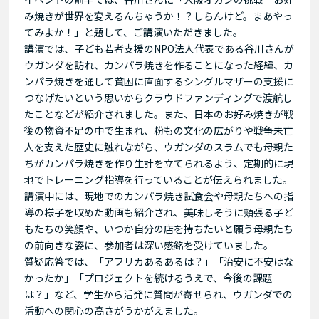
み焼きが世界を変えるんちゃうか！？しらんけど。まあやっ
てみよか！」と題して、ご講演いただきました。
講演では、子ども若者支援のNPO法人代表である谷川さんが
ウガンダを訪れ、カンパラ焼きを作ることになった経緯、カ
ンパラ焼きを通して貧困に直面するシングルマザーの支援に
つなげたいという思いからクラウドファンディングで渡航し
たことなどが紹介されました。また、日本のお好み焼きが戦
後の物資不足の中で生まれ、粉もの文化の広がりや戦争未亡
人を支えた歴史に触れながら、ウガンダのスラムでも母親た
ちがカンパラ焼きを作り生計を立てられるよう、定期的に現
地でトレーニング指導を行っていることが伝えられました。
講演中には、現地でのカンパラ焼き試食会や母親たちへの指
導の様子を収めた動画も紹介され、美味しそうに頬張る子ど
もたちの笑顔や、いつか自分の店を持ちたいと願う母親たち
の前向きな姿に、参加者は深い感銘を受けていました。
質疑応答では、「アフリカあるあるは？」「治安に不安はな
かったか」「プロジェクトを続けるうえで、今後の課題
は？」など、学生から活発に質問が寄せられ、ウガンダでの
活動への関心の高さがうかがえました。