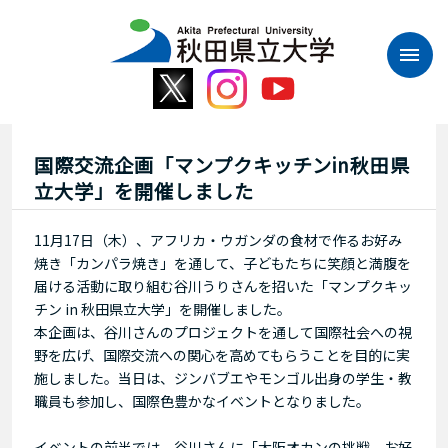
本
文
へ
ス
キ
ッ
プ
国際交流企画「マンプクキッチンin秋田県
立大学」を開催しました
11月17日（木）、アフリカ・ウガンダの食材で作るお好み
焼き「カンパラ焼き」を通して、子どもたちに笑顔と満腹を
届ける活動に取り組む谷川うりさんを招いた「マンプクキッ
チン in 秋田県立大学」を開催しました。
本企画は、谷川さんのプロジェクトを通して国際社会への視
野を広げ、国際交流への関心を高めてもらうことを目的に実
施しました。当日は、ジンバブエやモンゴル出身の学生・教
職員も参加し、国際色豊かなイベントとなりました。
イベントの前半では、谷川さんに「大阪オカンの挑戦 お好