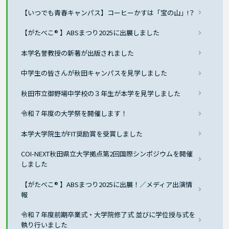
【いつでも青春キャンパス】コーヒーかすは「宝の山」!？
【がたべこ® 】ABSまつり2025に出展しました
本学名誉教授の新著が出版されました
中学生の皆さんが秋田キャンパスを見学しました
秋田市立御野場中学校の３年生が本学を見学しました
令和７年度の大学祭を開催します！
本学大学院生がFIT奨励賞を受賞しました
COI-NEXT秋田県立大学拠点第2回国際シンポジウムを開催
しました
【がたべこ® 】ABSまつり2025に出展！／メディア出演情
報
令和７年度前期卒業式・大学院修了式 並びに学位授与式を
執り行いました