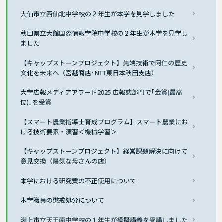
大仙市立西仙北中学校の２年生が本学を見学しました
秋田県立大館国際情報学院中学校の２年生が本学を見学し
ました
【キャップストーンプロジェクト】先端技術で阿仁の歴史
文化を未来へ（宮越商店･NTT東日本秋田支店）
大学広報メディアアワード2025 広報誌部門で｢金賞(最高
位)｣を受賞
【スマート農業指導士育成プログラム】スマート農業にお
ける技術要素・演習＜機械学習＞
【キャップストーンプロジェクト】経営課題解決に向けて
意見交換（陽気な母さんの店）
本学における研究費の不正使用について
本学職員の懲戒処分について
潟上市立天王南中学校の１年生が模擬講義を受講しました