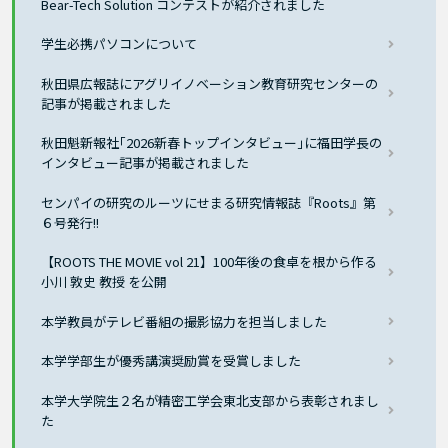
Bear-Tech Solution コンテストが紹介されました
学生必携パソコンについて
秋田県広報誌にアグリイノベーション教育研究センターの
記事が掲載されました
秋田魁新報社｢2026新春トップインタビュー｣に福田学長の
インタビュー記事が掲載されました
センパイの研究のルーツにせまる研究情報誌『Roots』第
６号発行!!
【ROOTS THE MOVIE vol 21】100年後の食卓を根から作る
小川 敦史 教授 を公開
本学教員がテレビ番組の撮影協力を担当しました
本学学部生が優秀講演奨励賞を受賞しました
本学大学院生２名が精密工学会東北支部から表彰されまし
た