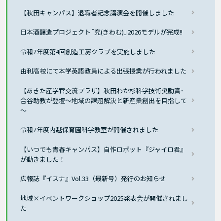
【秋田キャンパス】退職者記念講演会を開催しました
日本酒醸造プロジェクト｢究(きわむ)｣2026モデルが完成!!
令和7年度第4回創造工房クラブを実施しました
由利高校にて本学英語教員による出張授業が行われました
【あきた産学官交流プラザ】秋田わか杉科学技術奨励賞･
合谷助教が登壇～地域の課題解決と新産業創出を目指して
～
令和7年度内越保育園科学教室が開催されました
【いつでも青春キャンパス】自作ロボット『ジャイロ君』
が動きました！
広報誌『イスナ』Vol.33（最新号）発行のお知らせ
地域×イベントワークショップ2025発表会が開催されまし
た