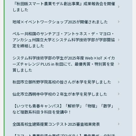
『秋田版スマート農業モデル創出事業』成果報告会を開催
しました
地域×イベントワークショップ2025が開催されました
ペルー共和国のサンチアゴ・アントゥネス・デ・マヨロ・
アンカシュ州国立大学とシステム科学技術学部が学部間協
定を締結しました
システム科学技術学部の学生が2025年度 Web×IoT メイカ
ーズチャレンジ PLUS in 秋田にて、最優秀賞・特別賞を受
賞しました
秋田市立御所野学院高校の皆さんが本学を見学しました
仙北市立西明寺中学校の２年生が本学を見学しました
【いつでも青春キャンパス】「解析学」「物理」「数学」
など理数系科目９科目を受講中！
全国高校生建築提案コンテスト2025審査結果発表
【スマート農業指導士育成プログラム】農作業データ利活