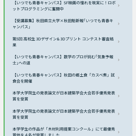
【いつでも青春キャンパス】SF映画の憧れを現実に！ロボ
ットプログラミングに奮闘中
【受講募集】秋田県立大学×秋田魁新報｢いつでも青春キ
ャンパス｣
第5回 高校生 3Dデザイン& 3Dプリント コンテスト審査結
果
【いつでも青春キャンパス】数学のプロが挑む｢気象予報
士｣への道
【いつでも青春キャンパス】秋田の郷土食「カスベ煮」試
食会を開催
本学大学院生の発表論文が日本建築学会大会若手優秀発表
賞を受賞
本学大学院生の発表論文が日本建築学会大会若手優秀発表
賞を受賞
本学学生の作品が「木材利用提案コンクール」にて最優秀
賞他を４名が受賞しました