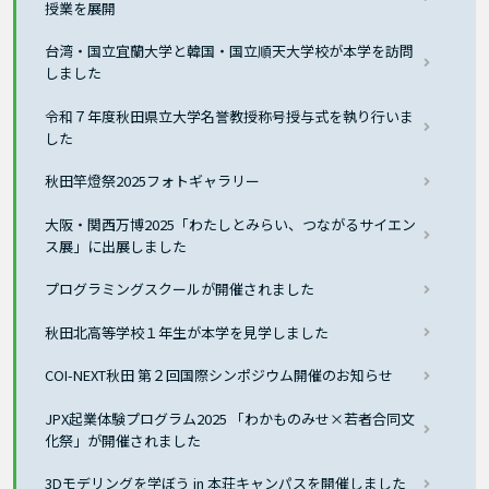
授業を展開
台湾・国立宜蘭大学と韓国・国立順天大学校が本学を訪問
しました
令和７年度秋田県立大学名誉教授称号授与式を執り行いま
した
秋田竿燈祭2025フォトギャラリー
大阪・関西万博2025「わたしとみらい、つながるサイエン
ス展」に出展しました
プログラミングスクールが開催されました
秋田北高等学校１年生が本学を見学しました
COI-NEXT秋田 第２回国際シンポジウム開催のお知らせ
JPX起業体験プログラム2025 「わかものみせ×若者合同文
化祭」が開催されました
3Dモデリングを学ぼう in 本荘キャンパスを開催しました