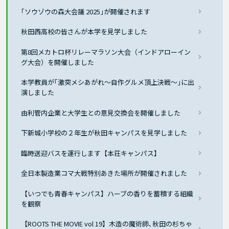
｢ソウゾウの森大会議 2025｣が開催されます
秋田西高校の皆さんが本学を見学しました
第8回メカトロ杯リレーマラソン大会（インドアローイン
グ大会）を開催しました
本学教員が｢激突メシあがれ〜自作グルメ頂上決戦〜｣に出
演しました
由利管内企業と大学生との意見交換会を開催しました
下新城小学校の２年生が秋田キャンパスを見学しました
臨時送迎バスを運行します【本荘キャンパス】
全日本製造業コマ大戦特別あきた場所が開催されました
【いつでも青春キャンパス】ハーブの香りを蓄積する組織
を観察
【ROOTS THE MOVIE vol 19】木造の魔術師､秋田の杉ちゃ