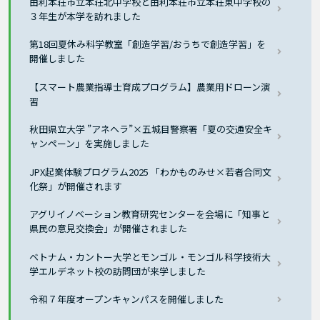
由利本荘市立本荘北中学校と由利本荘市立本荘東中学校の
３年生が本学を訪れました
第18回夏休み科学教室「創造学習/おうちで創造学習」を
開催しました
【スマート農業指導士育成プログラム】農業用ドローン演
習
秋田県立大学 ”アネヘラ”×五城目警察署「夏の交通安全キ
ャンペーン」を実施しました
JPX起業体験プログラム2025 「わかものみせ×若者合同文
化祭」が開催されます
アグリイノベーション教育研究センターを会場に「知事と
県民の意見交換会」が開催されました
ベトナム・カントー大学とモンゴル・モンゴル科学技術大
学エルデネット校の訪問団が来学しました
令和７年度オープンキャンパスを開催しました