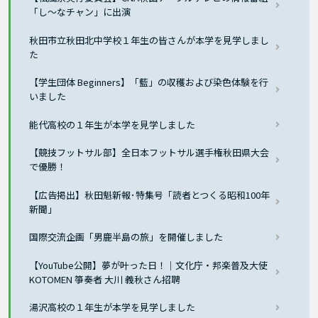
「し～なチャン」に出演
秋田市立秋田北中学校１年生の皆さんが本学を見学しまし
た
【学生団体 Beginners】「藍」の収穫および染色体験を行
いました
能代高校の１年生が本学を見学しました
【競技フットサル部】全日本フットサル選手権秋田県大会
で優勝！
【広告掲出】秋田魁新報･特集号「読者とつくる昭和100年
新聞」
国際交流企画「男鹿半島の旅」を開催しました
【YouTube公開】夢が叶った日！｜文化庁・邦楽普及大使
KOTOMEN 箏奏者 大川 義秋さん招聘
湯沢高校の１年生が本学を見学しました