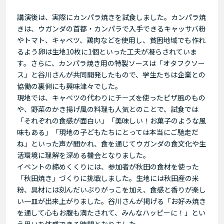
講演後は、実際にカンパラ焼きを試食しました。カンパラ焼
きは、ウガンダの首都・カンパラで入手できるキャッサバ粉
やトマト、キャベツ、鶏肉などを使用し、貧困地域でも作れ
るよう卵は生地10枚に1個といった工夫が凝らされていま
す。さらに、カンパラ焼き用の特製ソースは「オタフクソー
ス」と谷川さんが共同開発したもので、学生たちは企業との
協働の裏側にも興味津々でした。
現地では、キャベツの代わりにチーズを使ったピザ風のもの
や、野菜のかき揚げ風の料理も人気とのことで、試食では
「それぞれの食感が面白い」「美味しい！お菓子のような風
味もある」「現地の子どもたちにとっては本当にご馳走だ
ね」といった声が聞かれ、食を通じてウガンダの食文化や生
活環境に理解を深める機会となりました。
イベントの締めくくりには、参加者が秋田の食材を使った
「秋田焼き」づくりに挑戦しました。生地には秋田産の米
粉、具材には刻んだいぶりがっこを加え、食感と香りが楽し
い一皿が出来上がりました。谷川さんが掲げる「お好み焼き
を通して心もお腹も満たされて、みんなハッピーに！」とい
う思いを体感できる時間となりました。