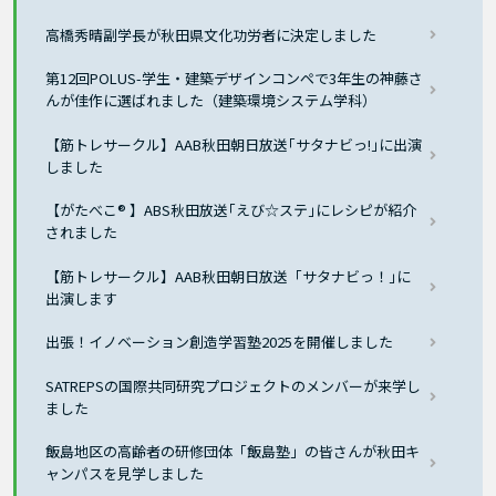
高橋秀晴副学長が秋田県文化功労者に決定しました
第12回POLUS-学生・建築デザインコンペで3年生の神藤さ
んが佳作に選ばれました（建築環境システム学科）
【筋トレサークル】AAB秋田朝日放送｢サタナビっ!｣に出演
しました
【がたべこ® 】ABS秋田放送｢えび☆ステ｣にレシピが紹介
されました
【筋トレサークル】AAB秋田朝日放送「サタナビっ！｣に
出演します
出張！イノベーション創造学習塾2025を開催しました
SATREPSの国際共同研究プロジェクトのメンバーが来学し
ました
飯島地区の高齢者の研修団体「飯島塾」の皆さんが秋田キ
ャンパスを見学しました