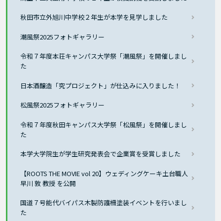
秋田市立外旭川中学校２年生が本学を見学しました
潮風祭2025フォトギャラリー
令和７年度本荘キャンパス大学祭「潮風祭」を開催しまし
た
日本酒醸造「究プロジェクト」が仕込みに入りました！
松風祭2025フォトギャラリー
令和７年度秋田キャンパス大学祭「松風祭」を開催しまし
た
本学大学院生が学生研究発表会で企業賞を受賞しました
【ROOTS THE MOVIE vol 20】ウェディングケーキ土台職人
早川 敦 教授 を公開
国道７号能代バイパス木製防護柵塗装イベントを行いまし
た