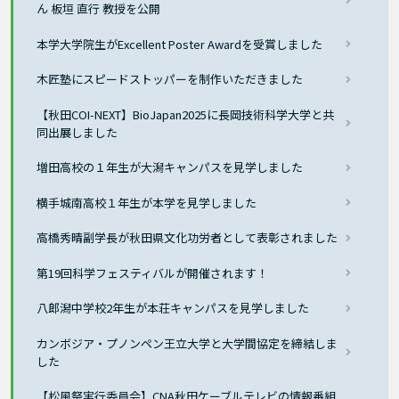
ん 板垣 直行 教授を公開
本学大学院生がExcellent Poster Awardを受賞しました
木匠塾にスピードストッパーを制作いただきました
【秋田COI-NEXT】BioJapan2025に長岡技術科学大学と共
同出展しました
増田高校の１年生が大潟キャンパスを見学しました
横手城南高校１年生が本学を見学しました
高橋秀晴副学長が秋田県文化功労者として表彰されました
第19回科学フェスティバルが開催されます！
八郎潟中学校2年生が本荘キャンパスを見学しました
カンボジア・プノンペン王立大学と大学間協定を締結しま
した
【松風祭実行委員会】CNA秋田ケーブルテレビの情報番組