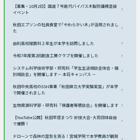
【募集・10月2日】国道７号能代バイパス木製防護柵塗装
イベント
秋田エプソンの社員食堂で｢やわらかい木｣が活用されまし
た
由利高校理数科２年生が本学を訪問しました
令和7年度第2回創造工房クラブを開催しました
システム科学技術学部・研究科「学生生活相談全体会・個
別相談会」を開催します－ 本荘キャンパス －
秋田中央高校のSSH事業「秋田県立大学実験実習」が本学
で開催されました
生物資源科学部・研究科「保護者等懇談会」を開催します
【YouTube公開】秋田竿燈まつり 妙技大会･大若団体自由
で優勝！
ドローンで森林の空気を測る！宮城学院で本学教員が観測