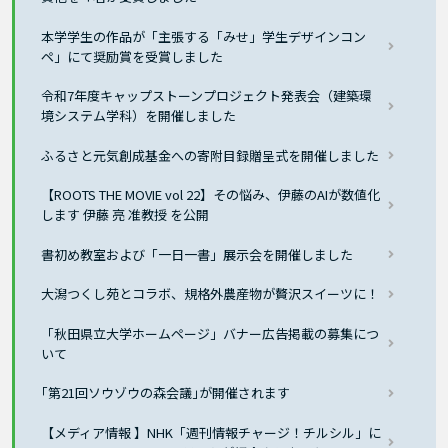
本学学生の作品が「主張する「みせ」学生デザインコン
ペ」にて奨励賞を受賞しました
令和7年度キャップストーンプロジェクト発表会（建築環
境システム学科）を開催しました
ふるさと元気創成基金への寄附目録贈呈式を開催しました
【ROOTS THE MOVIE vol 22】その悩み、伊藤のAIが数値化
します 伊藤 亮 准教授 を公開
書初め教室および「一日一書」展示会を開催しました
大潟つくし苑とコラボ、規格外農産物が贅沢スイーツに！
「秋田県立大学ホームページ」バナー広告掲載の募集につ
いて
｢第21回ソウゾウの森会議｣が開催されます
【メディア情報 】NHK「週刊情報チャージ！チルシル」に