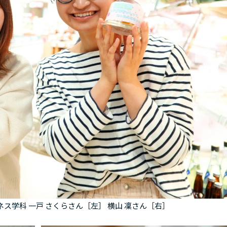
ス学科 一戸 さくらさん［左］ 横山 凜さん［右］