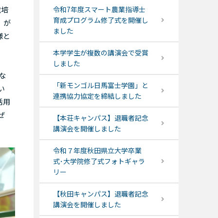
栽培
令和7年度スマート農業指導士
育成プログラム修了式を開催し
」が
ました
様と
本学学生が複数の講演会で受賞
しました
な
「新モンゴル日馬富士学園」と
い
連携協力協定を締結しました
活用
ぜ
【本荘キャンパス】退職者記念
講演会を開催しました
令和７年度秋田県立大学卒業
式･大学院修了式フォトギャラ
リー
【秋田キャンパス】退職者記念
講演会を開催しました