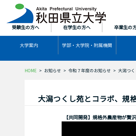
本
文
へ
ス
受験生の方へ
在学生の方へ
卒業生の
キ
ッ
大学案内
学部・大学院・
附属機関
プ
HOME
お知らせ
令和７年度のお知らせ
大潟つく
大潟つくし苑とコラボ、規
【共同開発】規格外農産物が贅沢ス