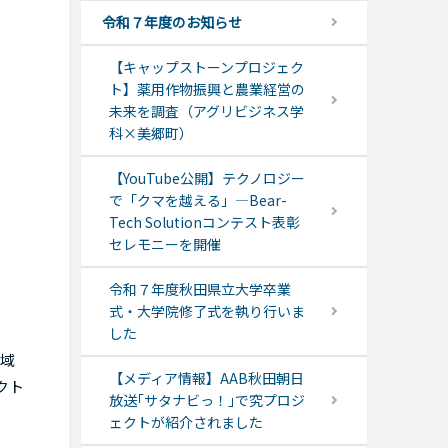
令和７年度のお知らせ
【キャップストーンプロジェク
ト】薬用作物振興と農業経営の
未来を調査（アグリビジネス学
科×美郷町）
【YouTube公開】テクノロジー
で「クマを越える」―Bear-
Tech Solutionコンテスト表彰
セレモニーを開催
令和７年度秋田県立大学卒業
式・大学院修了式を執り行いま
した
地域
【メディア情報】AAB秋田朝日
クト
放送｢サタナビっ！｣で究プロジ
ェクトが紹介されました