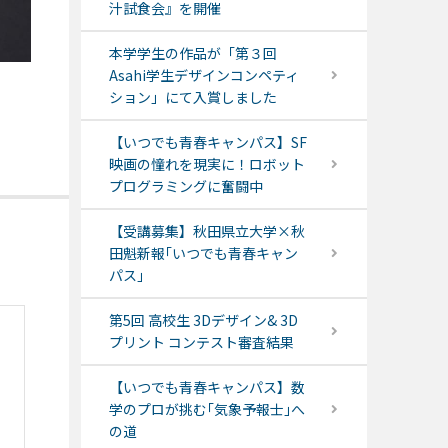
汁試食会』を開催
本学学生の作品が「第３回
Asahi学生デザインコンペティ
ション」にて入賞しました
【いつでも青春キャンパス】SF
映画の憧れを現実に！ロボット
プログラミングに奮闘中
【受講募集】秋田県立大学×秋
田魁新報｢いつでも青春キャン
パス｣
第5回 高校生 3Dデザイン& 3D
プリント コンテスト審査結果
【いつでも青春キャンパス】数
学のプロが挑む｢気象予報士｣へ
の道