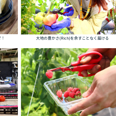
で！
大地の豊かさ(Rich)を余すことなく届ける