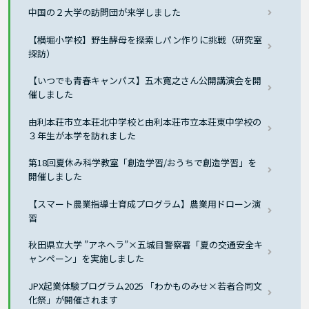
中国の２大学の訪問団が来学しました
【横堀小学校】野生酵母を探索しパン作りに挑戦（研究室
探訪）
【いつでも青春キャンパス】五木寛之さん公開講演会を開
催しました
由利本荘市立本荘北中学校と由利本荘市立本荘東中学校の
３年生が本学を訪れました
第18回夏休み科学教室「創造学習/おうちで創造学習」を
開催しました
【スマート農業指導士育成プログラム】農業用ドローン演
習
秋田県立大学 ”アネヘラ”×五城目警察署「夏の交通安全キ
ャンペーン」を実施しました
JPX起業体験プログラム2025 「わかものみせ×若者合同文
化祭」が開催されます