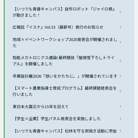
【いつでも青春キャンパス】自作ロボット『ジャイロ君』
が動きました！
広報誌『イスナ』Vol.33（最新号）発行のお知らせ
地域×イベントワークショップ2025発表会が開催されまし
た
知能メカトロニクス通論I 最終競技『屋根雪下ろしトライ
アル』を開催しました
卒業設計展2026「想いをかたちに。」が開催されています
【スマート農業指導士育成プログラム】最終課題発表会を
行いました
東日本大震災から15年を迎えて
【学生×企業】学生パネル発表会を実施しました
【いつでも青春キャンパス】松林を守る炭焼き活動に参加