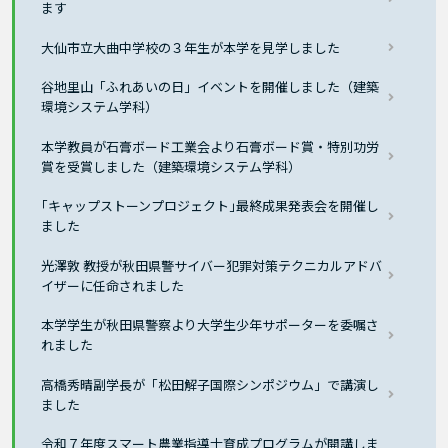
ます
大仙市立大曲中学校の３年生が本学を見学しました
谷地里山「ふれあいの日」イベントを開催しました（建築
環境システム学科）
本学教員が石膏ボード工業会より石膏ボード賞・特別功労
賞を受賞しました（建築環境システム学科）
｢キャップストーンプロジェクト｣最終成果発表会を開催し
ました
光澤敦 教授が秋田県警サイバー犯罪対策テクニカルアドバ
イザーに任命されました
本学学生が秋田県警察より大学生少年サポーターを委嘱さ
れました
高橋秀晴副学長が「松田解子国際シンポジウム」で講演し
ました
令和７年度スマート農業指導士育成プログラムが開講しま