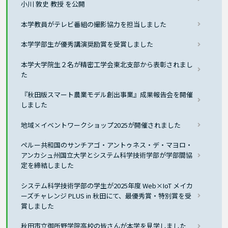
小川 敦史 教授 を公開
本学教員がテレビ番組の撮影協力を担当しました
本学学部生が優秀講演奨励賞を受賞しました
本学大学院生２名が精密工学会東北支部から表彰されまし
た
『秋田版スマート農業モデル創出事業』成果報告会を開催
しました
地域×イベントワークショップ2025が開催されました
ペルー共和国のサンチアゴ・アントゥネス・デ・マヨロ・
アンカシュ州国立大学とシステム科学技術学部が学部間協
定を締結しました
システム科学技術学部の学生が2025年度 Web×IoT メイカ
ーズチャレンジ PLUS in 秋田にて、最優秀賞・特別賞を受
賞しました
秋田市立御所野学院高校の皆さんが本学を見学しました