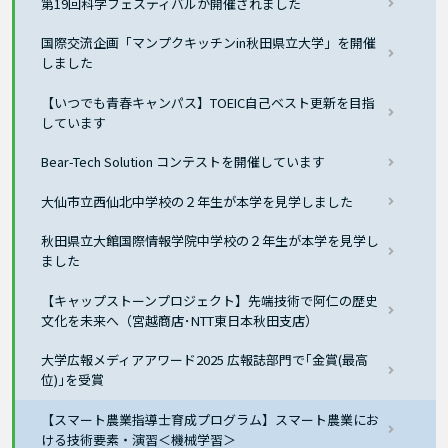
第19回科学フェスティバルが開催されました
国際交流企画「マンプクキッチンin秋田県立大学」を開催
しました
【いつでも青春キャンパス】TOEIC自己ベスト更新を目指
しています
Bear-Tech Solution コンテストを開催しています
大仙市立西仙北中学校の２年生が本学を見学しました
秋田県立大館国際情報学院中学校の２年生が本学を見学し
ました
【キャップストーンプロジェクト】先端技術で阿仁の歴史
文化を未来へ（宮越商店･NTT東日本秋田支店）
大学広報メディアアワード2025 広報誌部門で｢金賞(最高
位)｣を受賞
【スマート農業指導士育成プログラム】スマート農業にお
ける技術要素・演習＜機械学習＞