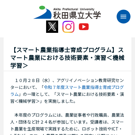
本
文
へ
ス
キ
ッ
プ
【スマート農業指導士育成プログラム】ス
マート農業における技術要素・演習＜機械
学習＞
１０月２８日（水）、アグリイノベーション教育研究セン
ターにおいて、「
令和７年度スマート農業指導士育成プログ
ラム
」の一環として、「スマート農業における技術要素・演
習＜機械学習＞」を実施しました。
本年度のプログラムには、農業従事者や行政職員、農業法
人・団体など計２４名が参加しています。受講者は、スマー
ト農業を生産現場で実践するために、ロボット技術やICT・