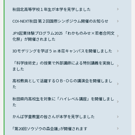
秋田北高等学校１年生が本学を見学しました
COI-NEXT秋田 第２回国際シンポジウム開催のお知らせ
JPX起業体験プログラム2025 「わかものみせ×若者合同文
化祭」が開催されました
3Dモデリングを学ぼう in 本荘キャンパスを開催しました
「科学技術史」の授業で外部講師による特別講義を実施し
ました
高校教員として活躍するＯＢ･ＯＧの講演会を開催しまし
た
秋田県内高校生を対象に「ハイレベル講座」を開催しまし
た
かんば学童教室の皆さんが本学を見学しました
｢第20回ソウゾウの森会議｣が開催されます