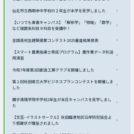
仙北市立西明寺中学校の２年生が本学を見学しました
【いつでも青春キャンパス】「解析学」「物理」「数学」
など理数系科目９科目を受講中！
全国高校生建築提案コンテスト2025審査結果発表
【スマート農業指導士育成プログラム】農作業データ利活
用演習
令和7年度第3回創造工房クラブを開催しました
第１回秋田県立大学ビジネスプランコンテストを開催しま
した
横手清陵学院中学校2年生が本荘キャンパスを見学しまし
た
【文芸･イラストサークル】秋田臨港地区沿岸防犯協会よ
り感謝状が贈呈されました