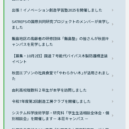
出張！イノベーション創造学習塾2025を開催しました
SATREPSの国際共同研究プロジェクトのメンバーが来学し
ました
飯島地区の高齢者の研修団体「飯島塾」の皆さんが秋田キ
ャンパスを見学しました
【募集・10月2日】国道７号能代バイパス木製防護柵塗装
イベント
秋田エプソンの社員食堂で｢やわらかい木｣が活用されまし
た
由利高校理数科２年生が本学を訪問しました
令和7年度第2回創造工房クラブを開催しました
システム科学技術学部・研究科「学生生活相談全体会・個
別相談会」を開催します－ 本荘キャンパス －