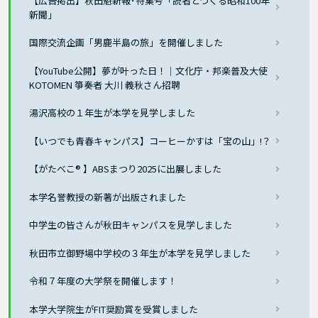
【広告掲出】秋田魁新報･特集号「読者とつくる昭和100年
新聞」
国際交流企画「男鹿半島の旅」を開催しました
【YouTube公開】夢が叶った日！｜文化庁・邦楽普及大使
KOTOMEN 箏奏者 大川 義秋さん招聘
湯沢高校の１年生が本学を見学しました
【いつでも青春キャンパス】コーヒーかすは「宝の山」!？
【がたべこ® 】ABSまつり2025に出展しました
本学名誉教授の新著が出版されました
中学生の皆さんが秋田キャンパスを見学しました
秋田市立御野場中学校の３年生が本学を見学しました
令和７年度の大学祭を開催します！
本学大学院生がFIT奨励賞を受賞しました