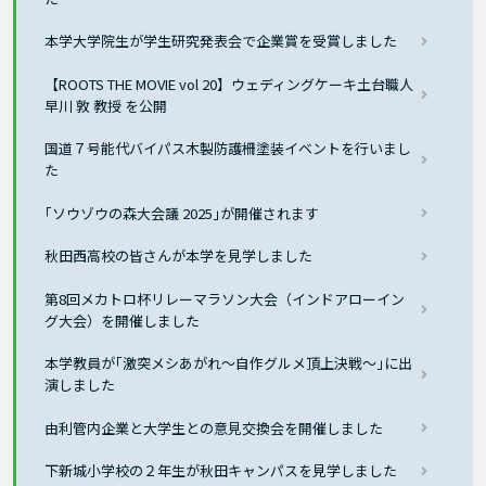
本学大学院生が学生研究発表会で企業賞を受賞しました
【ROOTS THE MOVIE vol 20】ウェディングケーキ土台職人
早川 敦 教授 を公開
国道７号能代バイパス木製防護柵塗装イベントを行いまし
た
｢ソウゾウの森大会議 2025｣が開催されます
秋田西高校の皆さんが本学を見学しました
第8回メカトロ杯リレーマラソン大会（インドアローイン
グ大会）を開催しました
本学教員が｢激突メシあがれ〜自作グルメ頂上決戦〜｣に出
演しました
由利管内企業と大学生との意見交換会を開催しました
下新城小学校の２年生が秋田キャンパスを見学しました