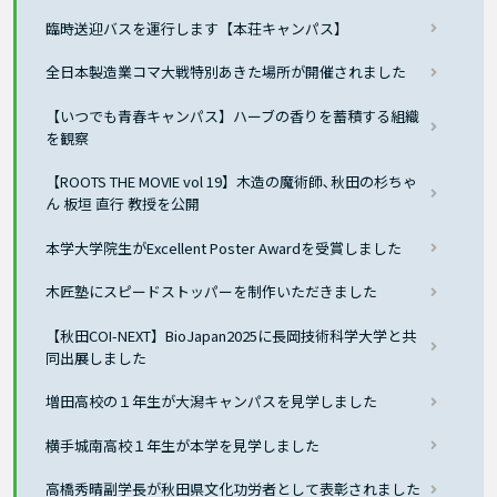
臨時送迎バスを運行します【本荘キャンパス】
全日本製造業コマ大戦特別あきた場所が開催されました
【いつでも青春キャンパス】ハーブの香りを蓄積する組織
を観察
【ROOTS THE MOVIE vol 19】木造の魔術師､秋田の杉ちゃ
ん 板垣 直行 教授を公開
本学大学院生がExcellent Poster Awardを受賞しました
木匠塾にスピードストッパーを制作いただきました
【秋田COI-NEXT】BioJapan2025に長岡技術科学大学と共
同出展しました
増田高校の１年生が大潟キャンパスを見学しました
横手城南高校１年生が本学を見学しました
高橋秀晴副学長が秋田県文化功労者として表彰されました