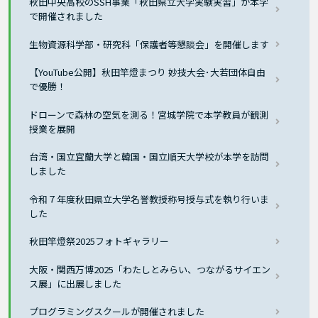
秋田中央高校のSSH事業「秋田県立大学実験実習」が本学
で開催されました
生物資源科学部・研究科「保護者等懇談会」を開催します
【YouTube公開】秋田竿燈まつり 妙技大会･大若団体自由
で優勝！
ドローンで森林の空気を測る！宮城学院で本学教員が観測
授業を展開
台湾・国立宜蘭大学と韓国・国立順天大学校が本学を訪問
しました
令和７年度秋田県立大学名誉教授称号授与式を執り行いま
した
秋田竿燈祭2025フォトギャラリー
大阪・関西万博2025「わたしとみらい、つながるサイエン
ス展」に出展しました
プログラミングスクールが開催されました