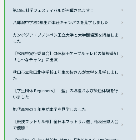
第19回科学フェスティバルが開催されます！
八郎潟中学校2年生が本荘キャンパスを見学しました
カンボジア・プノンペン王立大学と大学間協定を締結しま
した
【松風祭実行委員会】CNA秋田ケーブルテレビの情報番組
「し～なチャン」に出演
秋田市立秋田北中学校１年生の皆さんが本学を見学しまし
た
【学生団体 Beginners】「藍」の収穫および染色体験を行
いました
能代高校の１年生が本学を見学しました
【競技フットサル部】全日本フットサル選手権秋田県大会
で優勝！