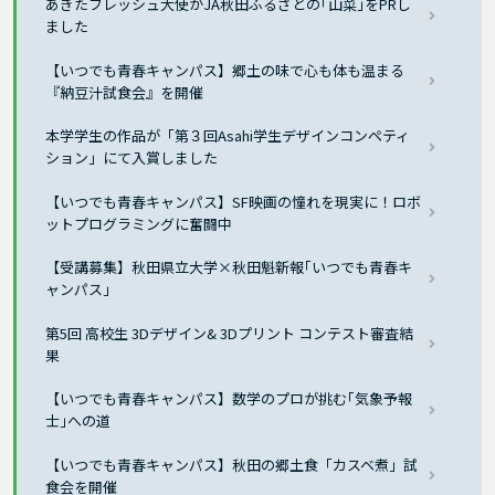
あきたフレッシュ大使がJA秋田ふるさとの｢山菜｣をPRし
ました
【いつでも青春キャンパス】郷土の味で心も体も温まる
『納豆汁試食会』を開催
本学学生の作品が「第３回Asahi学生デザインコンペティ
ション」にて入賞しました
【いつでも青春キャンパス】SF映画の憧れを現実に！ロボ
ットプログラミングに奮闘中
【受講募集】秋田県立大学×秋田魁新報｢いつでも青春キ
ャンパス｣
第5回 高校生 3Dデザイン& 3Dプリント コンテスト審査結
果
【いつでも青春キャンパス】数学のプロが挑む｢気象予報
士｣への道
【いつでも青春キャンパス】秋田の郷土食「カスベ煮」試
食会を開催