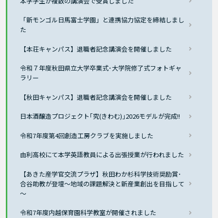
本学学生が複数の講演会で受賞しました
「新モンゴル日馬富士学園」と連携協力協定を締結しまし
た
【本荘キャンパス】退職者記念講演会を開催しました
令和７年度秋田県立大学卒業式･大学院修了式フォトギャ
ラリー
【秋田キャンパス】退職者記念講演会を開催しました
日本酒醸造プロジェクト｢究(きわむ)｣2026モデルが完成!!
令和7年度第4回創造工房クラブを実施しました
由利高校にて本学英語教員による出張授業が行われました
【あきた産学官交流プラザ】秋田わか杉科学技術奨励賞･
合谷助教が登壇～地域の課題解決と新産業創出を目指して
～
令和7年度内越保育園科学教室が開催されました