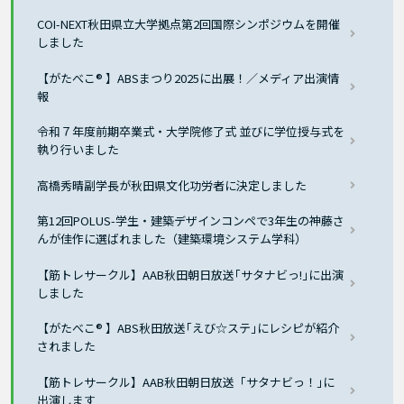
COI-NEXT秋田県立大学拠点第2回国際シンポジウムを開催
しました
【がたべこ® 】ABSまつり2025に出展！／メディア出演情
報
令和７年度前期卒業式・大学院修了式 並びに学位授与式を
執り行いました
高橋秀晴副学長が秋田県文化功労者に決定しました
第12回POLUS-学生・建築デザインコンペで3年生の神藤さ
んが佳作に選ばれました（建築環境システム学科）
【筋トレサークル】AAB秋田朝日放送｢サタナビっ!｣に出演
しました
【がたべこ® 】ABS秋田放送｢えび☆ステ｣にレシピが紹介
されました
【筋トレサークル】AAB秋田朝日放送「サタナビっ！｣に
出演します