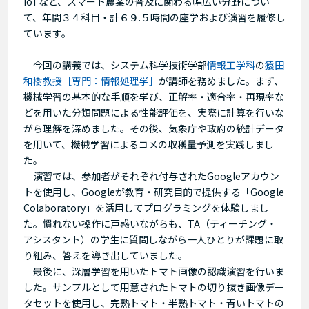
IoTなど、スマート農業の普及に関わる幅広い分野につい
て、年間３４科目・計６９.５時間の座学および演習を履修し
ています。
今回の講義では、システム科学技術学部
情報工学科
の
猿田
和樹教授［専門：情報処理学］
が講師を務めました。まず、
機械学習の基本的な手順を学び、正解率・適合率・再現率な
どを用いた分類問題による性能評価を、実際に計算を行いな
がら理解を深めました。その後、気象庁や政府の統計データ
を用いて、機械学習によるコメの収穫量予測を実践しまし
た。
演習では、参加者がそれぞれ付与されたGoogleアカウン
トを使用し、Googleが教育・研究目的で提供する「Google
Colaboratory」を活用してプログラミングを体験しまし
た。慣れない操作に戸惑いながらも、TA（ティーチング・
アシスタント）の学生に質問しながら一人ひとりが課題に取
り組み、答えを導き出していました。
最後に、深層学習を用いたトマト画像の認識演習を行いま
した。サンプルとして用意されたトマトの切り抜き画像デー
タセットを使用し、完熟トマト・半熟トマト・青いトマトの