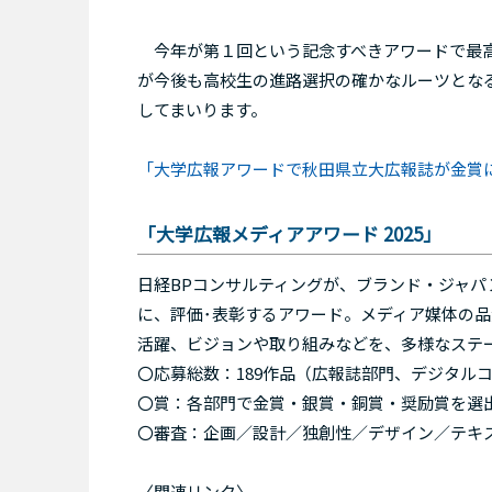
今年が第１回という記念すべきアワードで最高位
が今後も高校生の進路選択の確かなルーツとな
してまいります。
「大学広報アワードで秋田県立大広報誌が金賞に」2
「大学広報メディアアワード 2025」
日経BPコンサルティングが、ブランド・ジャパ
に、評価･表彰するアワード。メディア媒体の
活躍、ビジョンや取り組みなどを、多様なステ
〇応募総数：189作品（広報誌部門、デジタル
〇賞：各部門で金賞・銀賞・銅賞・奨励賞を選
〇審査：企画／設計／独創性／デザイン／テキ
〈関連リンク〉