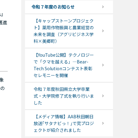
令和７年度のお知らせ
s』
【キャップストーンプロジェク
邁進
ト】薬用作物振興と農業経営の
未来を調査（アグリビジネス学
科×美郷町）
【YouTube公開】テクノロジー
で「クマを越える」―Bear-
Tech Solutionコンテスト表彰
セレモニーを開催
象
員の
令和７年度秋田県立大学卒業
式・大学院修了式を執り行いま
した
【メディア情報】AAB秋田朝日
放送｢サタナビっ！｣で究プロジ
ェクトが紹介されました