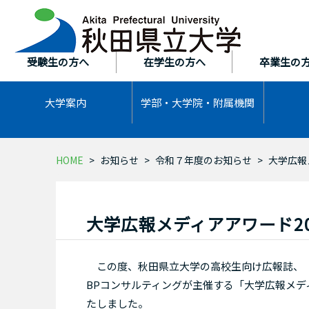
本
文
へ
ス
受験生の方へ
在学生の方へ
卒業生の
キ
ッ
大学案内
学部・大学院・
附属機関
プ
HOME
お知らせ
令和７年度のお知らせ
大学広報
大学広報メディアアワード20
この度、秋田県立大学の高校生向け広報誌、「セ
BPコンサルティングが主催する「大学広報メデ
たしました。