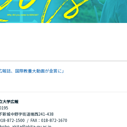
広報誌、国際教養大動画が金賞に」
立大学広報
0195
下新城中野字街道端西241-438
8-872-1500
FAX：018-872-1670
oho_akita@akita-pu.ac.jp