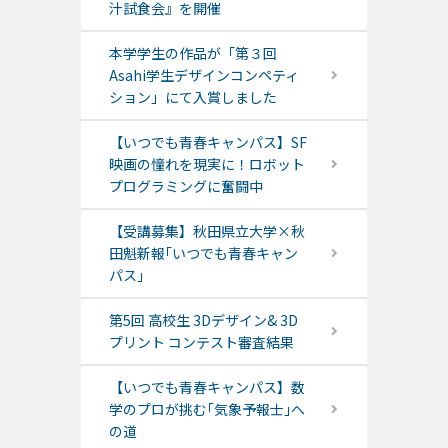
汁試食会』を開催
本学学生の作品が「第３回
Asahi学生デザインコンペティ
ション」にて入賞しました
【いつでも青春キャンパス】SF
映画の憧れを現実に！ロボット
プログラミングに奮闘中
【受講募集】秋田県立大学×秋
田魁新報｢いつでも青春キャン
パス｣
第5回 高校生 3Dデザイン& 3D
プリント コンテスト審査結果
【いつでも青春キャンパス】数
学のプロが挑む｢気象予報士｣へ
の道