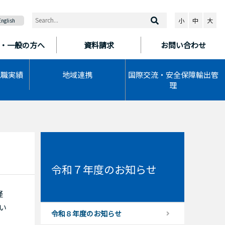
小
中
大
English
・一般の方へ
資料請求
お問い合わせ
就職実績
地域連携
国際交流・安全保障輸出管
理
令和７年度のお知らせ
経
い
令和８年度のお知らせ