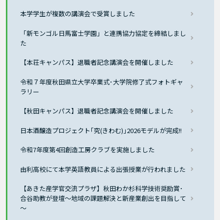
本学学生が複数の講演会で受賞しました
「新モンゴル日馬富士学園」と連携協力協定を締結しまし
た
【本荘キャンパス】退職者記念講演会を開催しました
令和７年度秋田県立大学卒業式･大学院修了式フォトギャ
ラリー
【秋田キャンパス】退職者記念講演会を開催しました
日本酒醸造プロジェクト｢究(きわむ)｣2026モデルが完成!!
令和7年度第4回創造工房クラブを実施しました
由利高校にて本学英語教員による出張授業が行われました
【あきた産学官交流プラザ】秋田わか杉科学技術奨励賞･
合谷助教が登壇～地域の課題解決と新産業創出を目指して
～