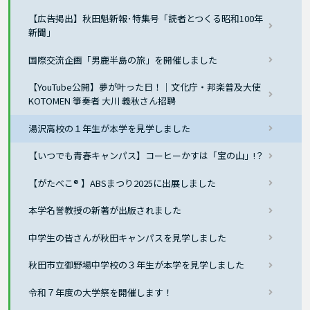
【広告掲出】秋田魁新報･特集号「読者とつくる昭和100年
新聞」
国際交流企画「男鹿半島の旅」を開催しました
【YouTube公開】夢が叶った日！｜文化庁・邦楽普及大使
KOTOMEN 箏奏者 大川 義秋さん招聘
湯沢高校の１年生が本学を見学しました
【いつでも青春キャンパス】コーヒーかすは「宝の山」!？
【がたべこ® 】ABSまつり2025に出展しました
本学名誉教授の新著が出版されました
中学生の皆さんが秋田キャンパスを見学しました
秋田市立御野場中学校の３年生が本学を見学しました
令和７年度の大学祭を開催します！