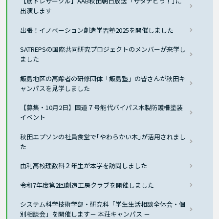
【筋トレサークル】AAB秋田朝日放送「サタナビっ！｣に
出演します
出張！イノベーション創造学習塾2025を開催しました
SATREPSの国際共同研究プロジェクトのメンバーが来学し
ました
飯島地区の高齢者の研修団体「飯島塾」の皆さんが秋田キ
ャンパスを見学しました
【募集・10月2日】国道７号能代バイパス木製防護柵塗装
イベント
秋田エプソンの社員食堂で｢やわらかい木｣が活用されまし
た
由利高校理数科２年生が本学を訪問しました
令和7年度第2回創造工房クラブを開催しました
システム科学技術学部・研究科「学生生活相談全体会・個
別相談会」を開催します－ 本荘キャンパス －