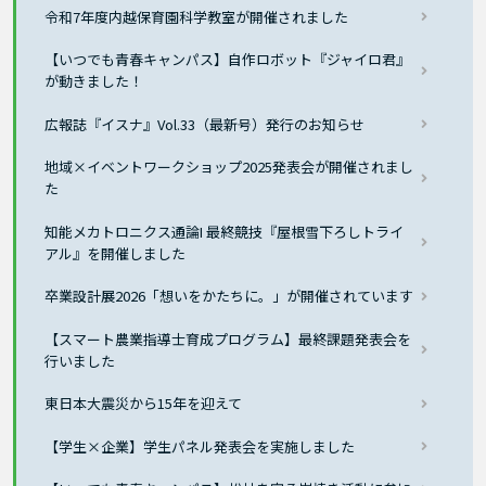
令和7年度内越保育園科学教室が開催されました
【いつでも青春キャンパス】自作ロボット『ジャイロ君』
が動きました！
広報誌『イスナ』Vol.33（最新号）発行のお知らせ
地域×イベントワークショップ2025発表会が開催されまし
た
知能メカトロニクス通論I 最終競技『屋根雪下ろしトライ
アル』を開催しました
卒業設計展2026「想いをかたちに。」が開催されています
【スマート農業指導士育成プログラム】最終課題発表会を
行いました
東日本大震災から15年を迎えて
【学生×企業】学生パネル発表会を実施しました