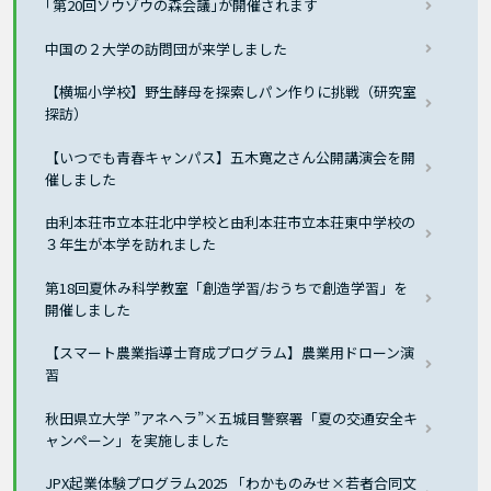
｢第20回ソウゾウの森会議｣が開催されます
中国の２大学の訪問団が来学しました
【横堀小学校】野生酵母を探索しパン作りに挑戦（研究室
探訪）
【いつでも青春キャンパス】五木寛之さん公開講演会を開
催しました
由利本荘市立本荘北中学校と由利本荘市立本荘東中学校の
３年生が本学を訪れました
第18回夏休み科学教室「創造学習/おうちで創造学習」を
開催しました
【スマート農業指導士育成プログラム】農業用ドローン演
習
秋田県立大学 ”アネヘラ”×五城目警察署「夏の交通安全キ
ャンペーン」を実施しました
JPX起業体験プログラム2025 「わかものみせ×若者合同文