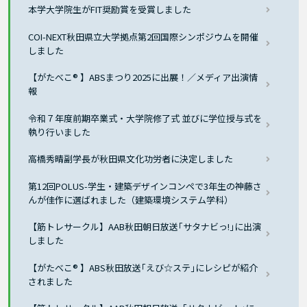
本学大学院生がFIT奨励賞を受賞しました
COI-NEXT秋田県立大学拠点第2回国際シンポジウムを開催
しました
【がたべこ® 】ABSまつり2025に出展！／メディア出演情
報
令和７年度前期卒業式・大学院修了式 並びに学位授与式を
執り行いました
高橋秀晴副学長が秋田県文化功労者に決定しました
第12回POLUS-学生・建築デザインコンペで3年生の神藤さ
んが佳作に選ばれました（建築環境システム学科）
【筋トレサークル】AAB秋田朝日放送｢サタナビっ!｣に出演
しました
【がたべこ® 】ABS秋田放送｢えび☆ステ｣にレシピが紹介
されました