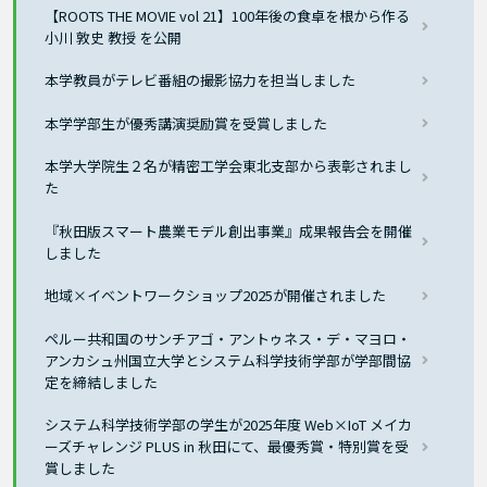
【ROOTS THE MOVIE vol 21】100年後の食卓を根から作る
小川 敦史 教授 を公開
本学教員がテレビ番組の撮影協力を担当しました
本学学部生が優秀講演奨励賞を受賞しました
本学大学院生２名が精密工学会東北支部から表彰されまし
た
『秋田版スマート農業モデル創出事業』成果報告会を開催
しました
地域×イベントワークショップ2025が開催されました
ペルー共和国のサンチアゴ・アントゥネス・デ・マヨロ・
アンカシュ州国立大学とシステム科学技術学部が学部間協
定を締結しました
システム科学技術学部の学生が2025年度 Web×IoT メイカ
ーズチャレンジ PLUS in 秋田にて、最優秀賞・特別賞を受
賞しました