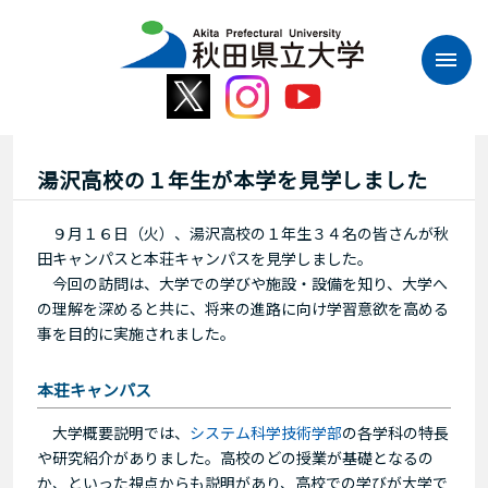
本
文
へ
ス
キ
ッ
プ
湯沢高校の１年生が本学を見学しました
９月１６日（火）、湯沢高校の１年生３４名の皆さんが秋
田キャンパスと本荘キャンパスを見学しました。
今回の訪問は、大学での学びや施設・設備を知り、大学へ
の理解を深めると共に、将来の進路に向け学習意欲を高める
事を目的に実施されました。
本荘キャンパス
大学概要説明では、
システム科学技術学部
の各学科の特長
や研究紹介がありました。高校のどの授業が基礎となるの
か、といった視点からも説明があり、高校での学びが大学で