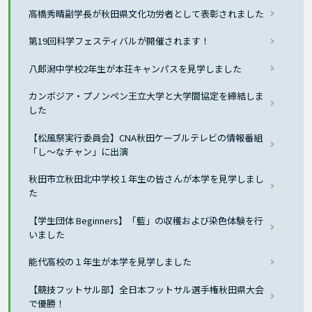
高橋秀晴副学長が秋田県文化功労者として表彰されました
第19回科学フェスティバルが開催されます！
八郎潟中学校2年生が本荘キャンパスを見学しました
カンボジア・プノンペン王立大学と大学間協定を締結しま
した
【松風祭実行委員会】CNA秋田ケーブルテレビの情報番組
「し～なチャン」に出演
秋田市立秋田北中学校１年生の皆さんが本学を見学しまし
た
【学生団体 Beginners】「藍」の収穫および染色体験を行
いました
能代高校の１年生が本学を見学しました
【競技フットサル部】全日本フットサル選手権秋田県大会
で優勝！