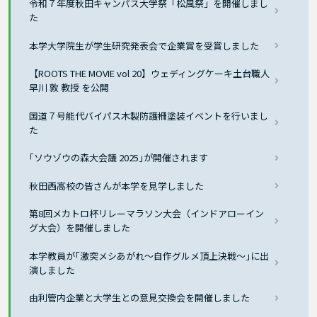
令和７年度秋田キャンパス大学祭「松風祭」を開催しまし
た
本学大学院生が学生研究発表会で企業賞を受賞しました
【ROOTS THE MOVIE vol 20】ウェディングケーキ土台職人
早川 敦 教授 を公開
国道７号能代バイパス木製防護柵塗装イベントを行いまし
た
｢ソウゾウの森大会議 2025｣が開催されます
秋田西高校の皆さんが本学を見学しました
第8回メカトロ杯リレーマラソン大会（インドアローイン
グ大会）を開催しました
本学教員が｢激突メシあがれ〜自作グルメ頂上決戦〜｣に出
演しました
由利管内企業と大学生との意見交換会を開催しました