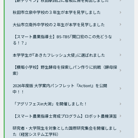
【新デザイン】秋田駅西口に看板広告を掲出しました
秋田市立泉中学校の３年生が本学を見学しました
大仙市立南外中学校の２年生が本学を見学しました
【スマート農業指導士】BS-TBS｢関口宏のこの先どうな
る！？」
本学学生が｢あきたフレッシュ大使｣に選ばれました
【横堀小学校】野生酵母を探索しパン作りに挑戦（酵母探
索）
2026年度版 大学案内パンフレット『Action!』を公開
中！！
「アグリフェスin大潟」を開催しました！
【スマート農業指導士育成プログラム】ロボット農機演習
研究者・大学院生を対象とした国際研究集会を開催しまし
た（経営システム工学科）