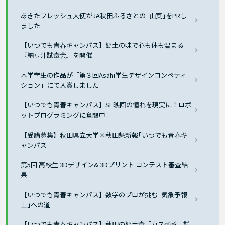
あきたフレッシュ大使がJA秋田ふるさとの｢山菜｣をPRし
ました
【いつでも青春キャンパス】郷土の味で心も体も温まる
『納豆汁試食会』を開催
本学学生の作品が「第３回Asahi学生デザインコンペティ
ション」にて入賞しました
【いつでも青春キャンパス】SF映画の憧れを現実に！ロボ
ットプログラミングに奮闘中
【受講募集】秋田県立大学×秋田魁新報｢いつでも青春キ
ャンパス｣
第5回 高校生 3Dデザイン& 3Dプリント コンテスト審査結
果
【いつでも青春キャンパス】数学のプロが挑む｢気象予報
士｣への道
【いつでも青春キャンパス】秋田の郷土食「カスベ煮」試