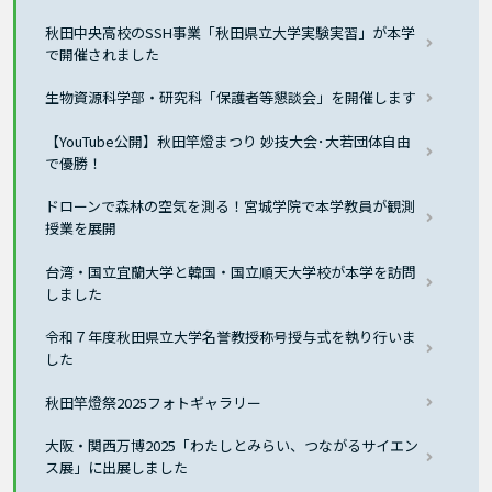
秋田中央高校のSSH事業「秋田県立大学実験実習」が本学
で開催されました
生物資源科学部・研究科「保護者等懇談会」を開催します
【YouTube公開】秋田竿燈まつり 妙技大会･大若団体自由
で優勝！
ドローンで森林の空気を測る！宮城学院で本学教員が観測
授業を展開
台湾・国立宜蘭大学と韓国・国立順天大学校が本学を訪問
しました
令和７年度秋田県立大学名誉教授称号授与式を執り行いま
した
秋田竿燈祭2025フォトギャラリー
大阪・関西万博2025「わたしとみらい、つながるサイエン
ス展」に出展しました