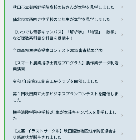
秋田市立御所野学院高校の皆さんが本学を見学しました
仙北市立西明寺中学校の２年生が本学を見学しました
【いつでも青春キャンパス】「解析学」「物理」「数学」
など理数系科目９科目を受講中！
全国高校生建築提案コンテスト2025審査結果発表
【スマート農業指導士育成プログラム】農作業データ利活
用演習
令和7年度第3回創造工房クラブを開催しました
第１回秋田県立大学ビジネスプランコンテストを開催しま
した
横手清陵学院中学校2年生が本荘キャンパスを見学しまし
た
【文芸･イラストサークル】秋田臨港地区沿岸防犯協会よ
り感謝状が贈呈されました