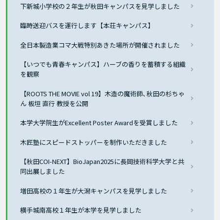
下新城小学校の２年生が秋田キャンパスを見学しました
臨時送迎バスを運行します【本荘キャンパス】
全日本製造業コマ大戦特別あきた場所が開催されました
【いつでも青春キャンパス】ハーブの香りを蓄積する組織
を観察
【ROOTS THE MOVIE vol 19】木造の魔術師､秋田の杉ちゃ
ん 板垣 直行 教授を公開
本学大学院生がExcellent Poster Awardを受賞しました
木匠塾にスピードストッパーを制作いただきました
【秋田COI-NEXT】BioJapan2025に長岡技術科学大学と共
同出展しました
増田高校の１年生が大潟キャンパスを見学しました
横手城南高校１年生が本学を見学しました