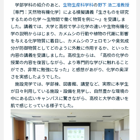
学部学科の紹介のあと、
生物生産科学科
の
野下 浩二准教授
［専門：天然物有機化学］による模擬講義『生きものを研究
するための化学 ～生物間で働く物質を例に～』を受講しま
した。講義では、大学と高校で学ぶ化学の違いや生物有機化
学の説明からはじまり、カメムシの行動や植物の代謝に影響
を与える化学物質に着目し、カメムシのフェロモンや臭気成
分が防御物質としてどのように外敵に作用するか、といった
内容の講義を受講しました。高校生からは、「高校の化学の
授業の内容を復習しながら、より専門的な学びに触れること
ができ、非常に勉強になった」と感想があがり、化学の奥深
さを実感したようでした。
施設見学では、学部棟、図書館、講堂など、実際に本学生
が日々利用している施設・設備を見学し、自然豊かな環境の
中にある広いキャンパスに驚きながら、高校と大学の違いを
肌で感じとっている様子でした。