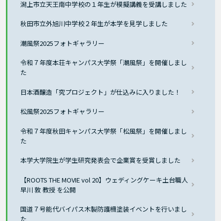
潟上市立天王南中学校の１年生が模擬講義を受講しました
秋田市立外旭川中学校２年生が本学を見学しました
潮風祭2025フォトギャラリー
令和７年度本荘キャンパス大学祭「潮風祭」を開催しまし
た
日本酒醸造「究プロジェクト」が仕込みに入りました！
松風祭2025フォトギャラリー
令和７年度秋田キャンパス大学祭「松風祭」を開催しまし
た
本学大学院生が学生研究発表会で企業賞を受賞しました
【ROOTS THE MOVIE vol 20】ウェディングケーキ土台職人
早川 敦 教授 を公開
国道７号能代バイパス木製防護柵塗装イベントを行いまし
た