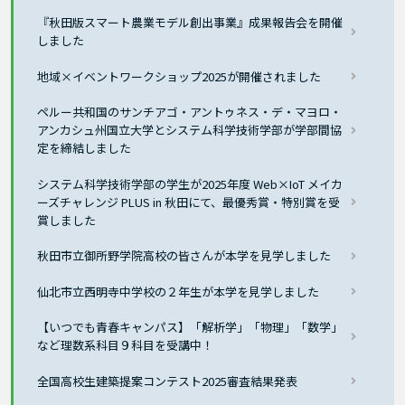
『秋田版スマート農業モデル創出事業』成果報告会を開催
しました
地域×イベントワークショップ2025が開催されました
ペルー共和国のサンチアゴ・アントゥネス・デ・マヨロ・
アンカシュ州国立大学とシステム科学技術学部が学部間協
定を締結しました
システム科学技術学部の学生が2025年度 Web×IoT メイカ
ーズチャレンジ PLUS in 秋田にて、最優秀賞・特別賞を受
賞しました
秋田市立御所野学院高校の皆さんが本学を見学しました
仙北市立西明寺中学校の２年生が本学を見学しました
【いつでも青春キャンパス】「解析学」「物理」「数学」
など理数系科目９科目を受講中！
全国高校生建築提案コンテスト2025審査結果発表