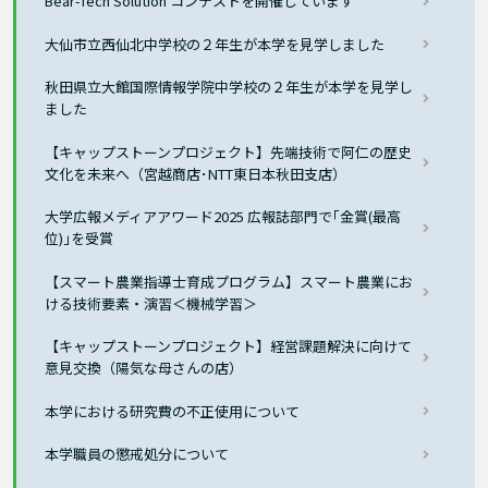
Bear-Tech Solution コンテストを開催しています
大仙市立西仙北中学校の２年生が本学を見学しました
秋田県立大館国際情報学院中学校の２年生が本学を見学し
ました
【キャップストーンプロジェクト】先端技術で阿仁の歴史
文化を未来へ（宮越商店･NTT東日本秋田支店）
大学広報メディアアワード2025 広報誌部門で｢金賞(最高
位)｣を受賞
【スマート農業指導士育成プログラム】スマート農業にお
ける技術要素・演習＜機械学習＞
【キャップストーンプロジェクト】経営課題解決に向けて
意見交換（陽気な母さんの店）
本学における研究費の不正使用について
本学職員の懲戒処分について