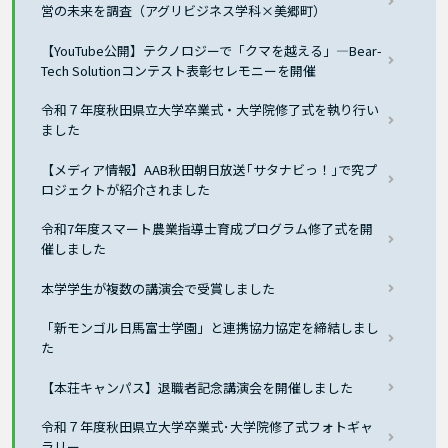
営の未来を調査（アグリビジネス学科×美郷町）
【YouTube公開】テクノロジーで「クマを越える」―Bear-
Tech Solutionコンテスト表彰セレモニーを開催
令和７年度秋田県立大学卒業式・大学院修了式を執り行い
ました
【メディア情報】AAB秋田朝日放送｢サタナビっ！｣で究プ
ロジェクトが紹介されました
令和7年度スマート農業指導士育成プログラム修了式を開
催しました
本学学生が複数の講演会で受賞しました
「新モンゴル日馬富士学園」と連携協力協定を締結しまし
た
【本荘キャンパス】退職者記念講演会を開催しました
令和７年度秋田県立大学卒業式･大学院修了式フォトギャ
ラリー