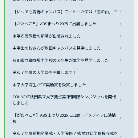
【いつでも青春キャンパス】コーヒーかすは「宝の山」!？
【がたべこ® 】ABSまつり2025に出展しました
本学名誉教授の新著が出版されました
中学生の皆さんが秋田キャンパスを見学しました
秋田市立御野場中学校の３年生が本学を見学しました
令和７年度の大学祭を開催します！
本学大学院生がFIT奨励賞を受賞しました
COI-NEXT秋田県立大学拠点第2回国際シンポジウムを開催
しました
【がたべこ® 】ABSまつり2025に出展！／メディア出演情
報
令和７年度前期卒業式・大学院修了式 並びに学位授与式を