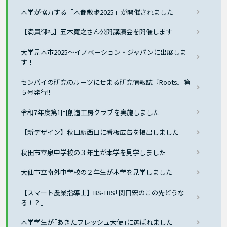
本学が協力する「木都散歩2025」が開催されました
【満員御礼】五木寛之さん公開講演会を開催します
大学見本市2025〜イノベーション・ジャパンに出展しま
す！
センパイの研究のルーツにせまる研究情報誌『Roots』第
５号発行!!
令和7年度第1回創造工房クラブを実施しました
【新デザイン】秋田駅西口に看板広告を掲出しました
秋田市立泉中学校の３年生が本学を見学しました
大仙市立南外中学校の２年生が本学を見学しました
【スマート農業指導士】BS-TBS｢関口宏のこの先どうな
る！？」
本学学生が｢あきたフレッシュ大使｣に選ばれました