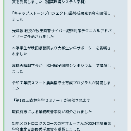
賞を受賞しました（建築環境システム学科）
｢キャップストーンプロジェクト｣最終成果発表会を開催し
ました
光澤敦 教授が秋田県警サイバー犯罪対策テクニカルアドバ
イザーに任命されました
本学学生が秋田県警察より大学生少年サポーターを委嘱さ
れました
高橋秀晴副学長が「松田解子国際シンポジウム」で講演し
ました
令和７年度スマート農業指導士育成プログラムが開講しま
した
「第181回森林科学セミナー」が開催されます
職員有志による業務改善事例が紹介されました
知能メカトロニクスコースの村井太一さんが2024年度電気
学会東北支部優秀学生賞を受賞しました