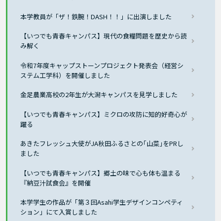
本学教員が「ザ！鉄腕！DASH！！」に出演しました
【いつでも青春キャンパス】現代の食糧問題を歴史から読
み解く
令和7年度キャップストーンプロジェクト発表会（経営シ
ステム工学科）を開催しました
金足農業高校の2年生が大潟キャンパスを見学しました
【いつでも青春キャンパス】ミクロの攻防に知的好奇心が
躍る
あきたフレッシュ大使がJA秋田ふるさとの｢山菜｣をPRし
ました
【いつでも青春キャンパス】郷土の味で心も体も温まる
『納豆汁試食会』を開催
本学学生の作品が「第３回Asahi学生デザインコンペティ
ション」にて入賞しました