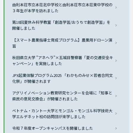
由利本荘市立本荘北中学校と由利本荘市立本荘東中学校の
３年生が本学を訪れました
第18回夏休み科学教室「創造学習/おうちで創造学習」を
開催しました
【スマート農業指導士育成プログラム】農業用ドローン演
習
秋田県立大学 ”アネヘラ”×五城目警察署「夏の交通安全キ
ャンペーン」を実施しました
JPX起業体験プログラム2025 「わかものみせ×若者合同文
化祭」が開催されます
アグリイノベーション教育研究センターを会場に「知事と
県民の意見交換会」が開催されました
ベトナム・カントー大学とモンゴル・モンゴル科学技術大
学エルデネット校の訪問団が来学しました
令和７年度オープンキャンパスを開催しました