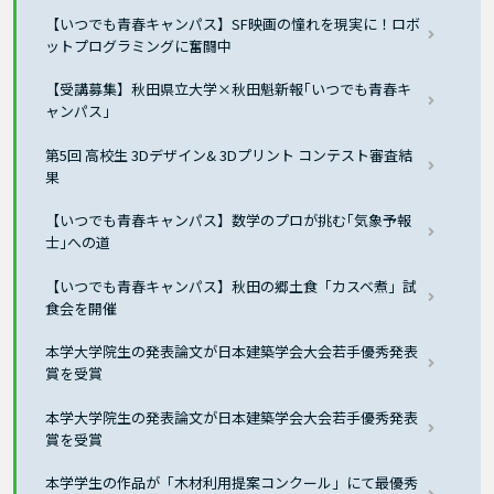
【いつでも青春キャンパス】SF映画の憧れを現実に！ロボ
ットプログラミングに奮闘中
【受講募集】秋田県立大学×秋田魁新報｢いつでも青春キ
ャンパス｣
第5回 高校生 3Dデザイン& 3Dプリント コンテスト審査結
果
【いつでも青春キャンパス】数学のプロが挑む｢気象予報
士｣への道
【いつでも青春キャンパス】秋田の郷土食「カスベ煮」試
食会を開催
本学大学院生の発表論文が日本建築学会大会若手優秀発表
賞を受賞
本学大学院生の発表論文が日本建築学会大会若手優秀発表
賞を受賞
本学学生の作品が「木材利用提案コンクール」にて最優秀