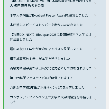
【ROOTS THE MOVIE vol 19】木造の魔術師､秋田の杉ちゃ
ん 板垣 直行 教授を公開
本学大学院生がExcellent Poster Awardを受賞しました
木匠塾にスピードストッパーを制作いただきました
【秋田COI-NEXT】BioJapan2025に長岡技術科学大学と共
同出展しました
増田高校の１年生が大潟キャンパスを見学しました
横手城南高校１年生が本学を見学しました
高橋秀晴副学長が秋田県文化功労者として表彰されました
第19回科学フェスティバルが開催されます！
八郎潟中学校2年生が本荘キャンパスを見学しました
カンボジア・プノンペン王立大学と大学間協定を締結しま
した