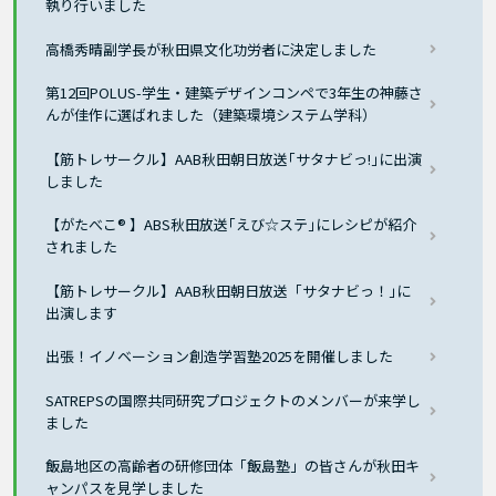
執り行いました
高橋秀晴副学長が秋田県文化功労者に決定しました
第12回POLUS-学生・建築デザインコンペで3年生の神藤さ
んが佳作に選ばれました（建築環境システム学科）
【筋トレサークル】AAB秋田朝日放送｢サタナビっ!｣に出演
しました
【がたべこ® 】ABS秋田放送｢えび☆ステ｣にレシピが紹介
されました
【筋トレサークル】AAB秋田朝日放送「サタナビっ！｣に
出演します
出張！イノベーション創造学習塾2025を開催しました
SATREPSの国際共同研究プロジェクトのメンバーが来学し
ました
飯島地区の高齢者の研修団体「飯島塾」の皆さんが秋田キ
ャンパスを見学しました