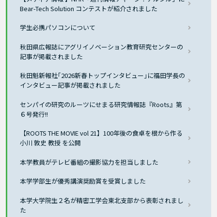
Bear-Tech Solution コンテストが紹介されました
学生必携パソコンについて
秋田県広報誌にアグリイノベーション教育研究センターの
記事が掲載されました
秋田魁新報社｢2026新春トップインタビュー｣に福田学長の
インタビュー記事が掲載されました
センパイの研究のルーツにせまる研究情報誌『Roots』第
６号発行!!
【ROOTS THE MOVIE vol 21】100年後の食卓を根から作る
小川 敦史 教授 を公開
本学教員がテレビ番組の撮影協力を担当しました
本学学部生が優秀講演奨励賞を受賞しました
本学大学院生２名が精密工学会東北支部から表彰されまし
た