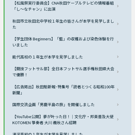
【松風祭実行委員会】CNA秋田ケーブルテレビの情報番組
「し～なチャン」に出演
秋田市立秋田北中学校１年生の皆さんが本学を見学しまし
た
【学生団体 Beginners】「藍」の収穫および染色体験を行
いました
能代高校の１年生が本学を見学しました
【競技フットサル部】全日本フットサル選手権秋田県大会
で優勝！
【広告掲出】秋田魁新報･特集号「読者とつくる昭和100年
新聞」
国際交流企画「男鹿半島の旅」を開催しました
【YouTube公開】夢が叶った日！｜文化庁・邦楽普及大使
KOTOMEN 箏奏者 大川 義秋さん招聘
湯沢高校の１年生が本学を見学しました