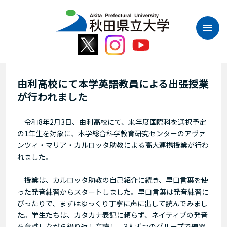
本
文
へ
ス
キ
ッ
プ
由利高校にて本学英語教員による出張授業
が行われました
令和8年2月3日、由利高校にて、来年度国際科を選択予定
の1年生を対象に、本学総合科学教育研究センターのアヴァ
ンツィ・マリア・カルロッタ助教による高大連携授業が行わ
れました。
授業は、カルロッタ助教の自己紹介に続き、早口言葉を使
った発音練習からスタートしました。早口言葉は発音練習に
ぴったりで、まずはゆっくり丁寧に声に出して読んでみまし
た。学生たちは、カタカナ表記に頼らず、ネイティブの発音
を意識しながら繰り返し音読し、3人ずつのグループで練習