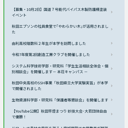
【募集・10月2日】国道７号能代バイパス木製防護柵塗装
イベント
秋田エプソンの社員食堂で｢やわらかい木｣が活用されまし
た
由利高校理数科２年生が本学を訪問しました
令和7年度第2回創造工房クラブを開催しました
システム科学技術学部・研究科「学生生活相談全体会・個
別相談会」を開催します－ 本荘キャンパス －
秋田中央高校のSSH事業「秋田県立大学実験実習」が本学
で開催されました
生物資源科学部・研究科「保護者等懇談会」を開催します
【YouTube公開】秋田竿燈まつり 妙技大会･大若団体自由
で優勝！