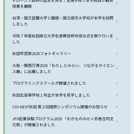
ドローンで森林の空気を測る！宮城学院で本学教員が観測
授業を展開
台湾・国立宜蘭大学と韓国・国立順天大学校が本学を訪問
しました
令和７年度秋田県立大学名誉教授称号授与式を執り行いま
した
秋田竿燈祭2025フォトギャラリー
大阪・関西万博2025「わたしとみらい、つながるサイエン
ス展」に出展しました
プログラミングスクールが開催されました
秋田北高等学校１年生が本学を見学しました
COI-NEXT秋田 第２回国際シンポジウム開催のお知らせ
JPX起業体験プログラム2025 「わかものみせ×若者合同文
化祭」が開催されました