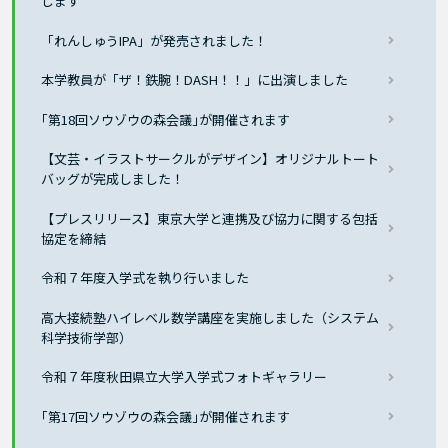
します
「れんしゅうIPA」が発売されました！
本学教員が「ザ！鉄腕！DASH！！」に出演しました
｢第18回ソウゾウの森会議｣が開催されます
【文芸・イラストサークルがデザイン】オリジナルトート
バッグが完成しました！
【プレスリリース】東京大学と連携及び協力に関する包括
協定を締結
令和７年度入学式を執り行いました
高大接続塾ハイレベル数学講座を実施しました（システム
科学技術学部）
令和７年度秋田県立大学入学式フォトギャラリー
｢第17回ソウゾウの森会議｣が開催されます