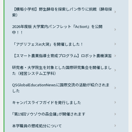
【横堀小学校】野生酵母を探索しパン作りに挑戦（酵母探
索）
2026年度版 大学案内パンフレット『Action!』を公開
中！！
「アグリフェスin大潟」を開催しました！
【スマート農業指導士育成プログラム】ロボット農機演習
研究者・大学院生を対象とした国際研究集会を開催しまし
た（経営システム工学科）
QSGlobalEducationNewsに国際交流の活動が紹介されま
した
キャンパスライフガイドを発行しました
｢第19回ソウゾウの森会議｣が開催されます
本学職員の懲戒処分について