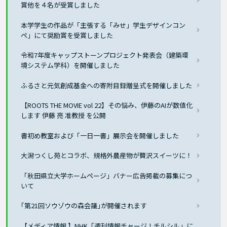
賞他を４名が受賞しました
本学学生の作品が「主張する「みせ」学生デザインコン
ペ」にて奨励賞を受賞しました
令和7年度キャップストーンプロジェクト発表会（建築環
境システム学科）を開催しました
ふるさと元気創成基金への寄附目録贈呈式を開催しました
【ROOTS THE MOVIE vol 22】その悩み、伊藤のAIが数値化
します 伊藤 亮 准教授 を公開
書初め教室および「一日一書」展示会を開催しました
大潟つくし苑とコラボ、規格外農産物が贅沢スイーツに！
「秋田県立大学ホームページ」バナー広告掲載の募集につ
いて
｢第21回ソウゾウの森会議｣が開催されます
【メディア情報 】NHK「週刊情報チャージ！チルシル」に