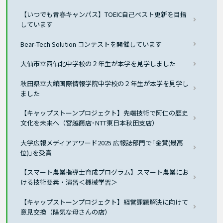
【いつでも青春キャンパス】TOEIC自己ベスト更新を目指
しています
Bear-Tech Solution コンテストを開催しています
大仙市立西仙北中学校の２年生が本学を見学しました
秋田県立大館国際情報学院中学校の２年生が本学を見学し
ました
【キャップストーンプロジェクト】先端技術で阿仁の歴史
文化を未来へ（宮越商店･NTT東日本秋田支店）
大学広報メディアアワード2025 広報誌部門で｢金賞(最高
位)｣を受賞
【スマート農業指導士育成プログラム】スマート農業にお
ける技術要素・演習＜機械学習＞
【キャップストーンプロジェクト】経営課題解決に向けて
意見交換（陽気な母さんの店）