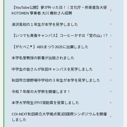
【YouTube公開】夢が叶った日！｜文化庁・邦楽普及大使
KOTOMEN 箏奏者 大川 義秋さん招聘
湯沢高校の１年生が本学を見学しました
【いつでも青春キャンパス】コーヒーかすは「宝の山」!？
【がたべこ® 】ABSまつり2025に出展しました
本学名誉教授の新著が出版されました
中学生の皆さんが秋田キャンパスを見学しました
秋田市立御野場中学校の３年生が本学を見学しました
令和７年度の大学祭を開催します！
本学大学院生がFIT奨励賞を受賞しました
COI-NEXT秋田県立大学拠点第2回国際シンポジウムを開催
しました