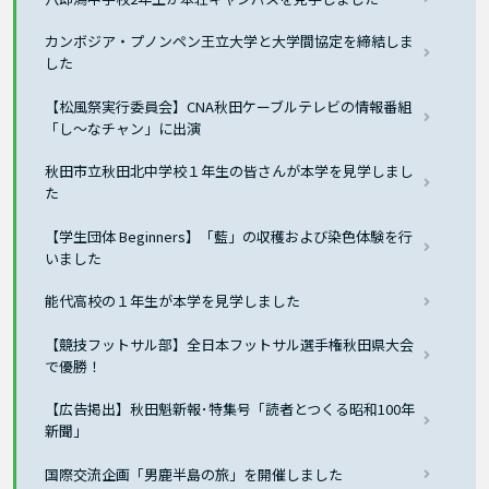
カンボジア・プノンペン王立大学と大学間協定を締結しま
した
【松風祭実行委員会】CNA秋田ケーブルテレビの情報番組
「し～なチャン」に出演
秋田市立秋田北中学校１年生の皆さんが本学を見学しまし
た
【学生団体 Beginners】「藍」の収穫および染色体験を行
いました
能代高校の１年生が本学を見学しました
【競技フットサル部】全日本フットサル選手権秋田県大会
で優勝！
【広告掲出】秋田魁新報･特集号「読者とつくる昭和100年
新聞」
国際交流企画「男鹿半島の旅」を開催しました