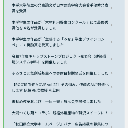
本学大学院生の発表論文が日本建築学会大会若手優秀発表
賞を受賞
本学学生の作品が「木材利用提案コンクール」にて最優秀
賞他を４名が受賞しました
本学学生の作品が「主張する「みせ」学生デザインコン
ペ」にて奨励賞を受賞しました
令和7年度キャップストーンプロジェクト発表会（建築環
境システム学科）を開催しました
ふるさと元気創成基金への寄附目録贈呈式を開催しました
【ROOTS THE MOVIE vol 22】その悩み、伊藤のAIが数値化
します 伊藤 亮 准教授 を公開
書初め教室および「一日一書」展示会を開催しました
大潟つくし苑とコラボ、規格外農産物が贅沢スイーツに！
「秋田県立大学ホームページ」バナー広告掲載の募集につ