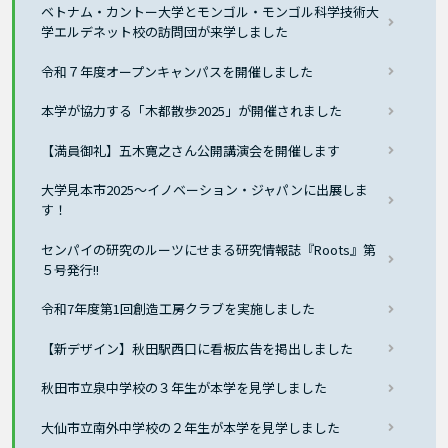
ベトナム・カントー大学とモンゴル・モンゴル科学技術大
学エルデネット校の訪問団が来学しました
令和７年度オープンキャンパスを開催しました
本学が協力する「木都散歩2025」が開催されました
【満員御礼】五木寛之さん公開講演会を開催します
大学見本市2025〜イノベーション・ジャパンに出展しま
す！
センパイの研究のルーツにせまる研究情報誌『Roots』第
５号発行!!
令和7年度第1回創造工房クラブを実施しました
【新デザイン】秋田駅西口に看板広告を掲出しました
秋田市立泉中学校の３年生が本学を見学しました
大仙市立南外中学校の２年生が本学を見学しました