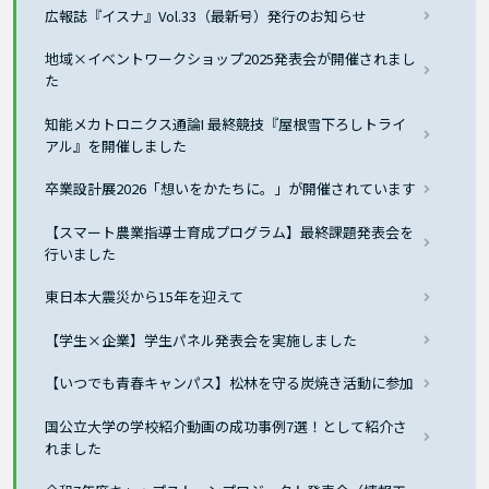
広報誌『イスナ』Vol.33（最新号）発行のお知らせ
地域×イベントワークショップ2025発表会が開催されまし
た
知能メカトロニクス通論I 最終競技『屋根雪下ろしトライ
アル』を開催しました
卒業設計展2026「想いをかたちに。」が開催されています
【スマート農業指導士育成プログラム】最終課題発表会を
行いました
東日本大震災から15年を迎えて
【学生×企業】学生パネル発表会を実施しました
【いつでも青春キャンパス】松林を守る炭焼き活動に参加
国公立大学の学校紹介動画の成功事例7選！として紹介さ
れました