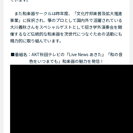
また和楽器サークルは昨年度、「文化庁邦楽普及拡大推進
事業」に採択され、箏のプロとして国内外で活躍されている
大川義秋さんをスペシャルゲストとして招き学外演奏会を開
催するなど
伝統的な和楽器を次世代につなぐための活動にも
精力的に取り組んでいます。
■番組名：AKT秋田テレビの『Live News あきた』「和の音
色をいつまでも」和楽器の魅力を発信！