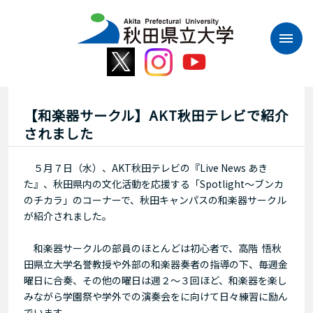
本
文
へ
ス
キ
ッ
プ
【和楽器サークル】AKT秋田テレビで紹介
されました
５月７日（水）、AKT秋田テレビの『Live News あき
た』、秋田県内の文化活動を応援する「Spotlight～ブンカ
のチカラ」のコーナーで、秋田キャンパスの和楽器サークル
が紹介されました。
和楽器サークルの部員のほとんどは初心者で
、
高階 悟秋
田県立大学名誉教授や外部の和楽器奏者の指導の下、
毎週金
曜日に合奏、その他の曜日は週２～３回ほど、和楽器を楽し
みながら学園祭や学外での演奏会をに向けて日々練習に励ん
でいます。