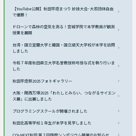
【YouTube公開】秋田竿燈まつり 妙技大会･大若団体自由
で優勝！
ドローンで森林の空気を測る！宮城学院で本学教員が観測
授業を展開
台湾・国立宜蘭大学と韓国・国立順天大学校が本学を訪問
しました
令和７年度秋田県立大学名誉教授称号授与式を執り行いま
した
秋田竿燈祭2025フォトギャラリー
大阪・関西万博2025「わたしとみらい、つながるサイエン
ス展」に出展しました
プログラミングスクールが開催されました
秋田北高等学校１年生が本学を見学しました
COI-NEXT秋田 第２回国際シンポジウム開催のお知らせ