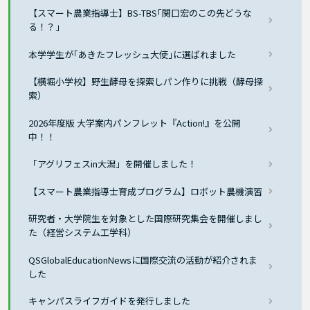
【スマート農業指導士】BS-TBS｢関口宏のこの先どうな
る！？」
本学学生が｢あきたフレッシュ大使｣に選ばれました
【横堀小学校】野生酵母を探索しパン作りに挑戦（酵母探
索）
2026年度版 大学案内パンフレット『Action!』を公開
中！！
「アグリフェスin大潟」を開催しました！
【スマート農業指導士育成プログラム】ロボット農機演習
研究者・大学院生を対象とした国際研究集会を開催しまし
た（経営システム工学科）
QSGlobalEducationNewsに国際交流の活動が紹介されま
した
キャンパスライフガイドを発行しました