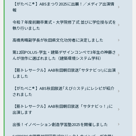
【がたべこ® 】ABSまつり2025に出展！／メディア出演情
報
令和７年度前期卒業式・大学院修了式 並びに学位授与式を
執り行いました
高橋秀晴副学長が秋田県文化功労者に決定しました
第12回POLUS-学生・建築デザインコンペで3年生の神藤さ
んが佳作に選ばれました（建築環境システム学科）
【筋トレサークル】AAB秋田朝日放送｢サタナビっ!｣に出演
しました
【がたべこ® 】ABS秋田放送｢えび☆ステ｣にレシピが紹介
されました
【筋トレサークル】AAB秋田朝日放送「サタナビっ！｣に
出演します
出張！イノベーション創造学習塾2025を開催しました