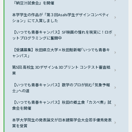
『納豆汁試食会』を開催
本学学生の作品が「第３回Asahi学生デザインコンペティ
ション」にて入賞しました
【いつでも青春キャンパス】SF映画の憧れを現実に！ロボ
ットプログラミングに奮闘中
【受講募集】秋田県立大学×秋田魁新報｢いつでも青春キ
ャンパス｣
第5回 高校生 3Dデザイン& 3Dプリント コンテスト審査結
果
【いつでも青春キャンパス】数学のプロが挑む｢気象予報
士｣への道
【いつでも青春キャンパス】秋田の郷土食「カスベ煮」試
食会を開催
本学大学院生の発表論文が日本建築学会大会若手優秀発表
賞を受賞