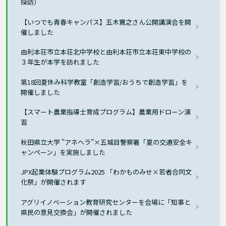
探訪）
【いつでも青春キャンパス】五木寛之さん公開講演会を開
催しました
由利本荘市立本荘北中学校と由利本荘市立本荘東中学校の
３年生が本学を訪れました
第18回夏休み科学教室「創造学習/おうちで創造学習」を
開催しました
【スマート農業指導士育成プログラム】農業用ドローン演
習
秋田県立大学 ”アネヘラ”×五城目警察署「夏の交通安全キ
ャンペーン」を実施しました
JPX起業体験プログラム2025 「わかものみせ×若者合同文
化祭」が開催されます
アグリイノベーション教育研究センターを会場に「知事と
県民の意見交換会」が開催されました