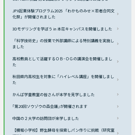
JPX起業体験プログラム2025 「わかものみせ×若者合同文
化祭」が開催されました
3Dモデリングを学ぼう in 本荘キャンパスを開催しました
「科学技術史」の授業で外部講師による特別講義を実施し
ました
高校教員として活躍するＯＢ･ＯＧの講演会を開催しまし
た
秋田県内高校生を対象に「ハイレベル講座」を開催しまし
た
かんば学童教室の皆さんが本学を見学しました
｢第20回ソウゾウの森会議｣が開催されます
中国の２大学の訪問団が来学しました
【横堀小学校】野生酵母を探索しパン作りに挑戦（研究室