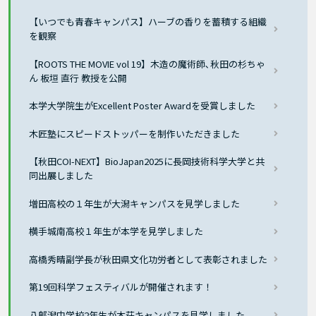
【いつでも青春キャンパス】ハーブの香りを蓄積する組織
を観察
【ROOTS THE MOVIE vol 19】木造の魔術師､秋田の杉ちゃ
ん 板垣 直行 教授を公開
本学大学院生がExcellent Poster Awardを受賞しました
木匠塾にスピードストッパーを制作いただきました
【秋田COI-NEXT】BioJapan2025に長岡技術科学大学と共
同出展しました
増田高校の１年生が大潟キャンパスを見学しました
横手城南高校１年生が本学を見学しました
高橋秀晴副学長が秋田県文化功労者として表彰されました
第19回科学フェスティバルが開催されます！
八郎潟中学校2年生が本荘キャンパスを見学しました