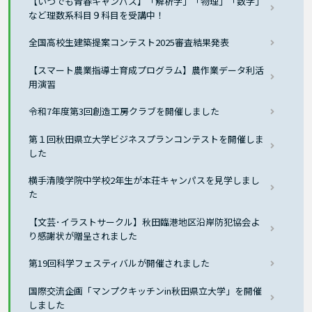
【いつでも青春キャンパス】「解析学」「物理」「数学」
など理数系科目９科目を受講中！
全国高校生建築提案コンテスト2025審査結果発表
【スマート農業指導士育成プログラム】農作業データ利活
用演習
令和7年度第3回創造工房クラブを開催しました
第１回秋田県立大学ビジネスプランコンテストを開催しま
した
横手清陵学院中学校2年生が本荘キャンパスを見学しまし
た
【文芸･イラストサークル】秋田臨港地区沿岸防犯協会よ
り感謝状が贈呈されました
第19回科学フェスティバルが開催されました
国際交流企画「マンプクキッチンin秋田県立大学」を開催
しました