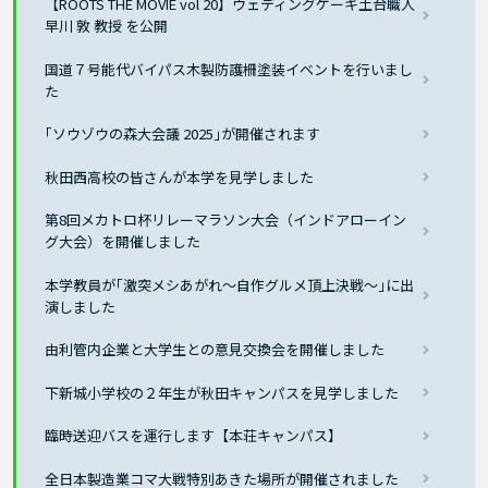
【ROOTS THE MOVIE vol 20】ウェディングケーキ土台職人
早川 敦 教授 を公開
国道７号能代バイパス木製防護柵塗装イベントを行いまし
た
｢ソウゾウの森大会議 2025｣が開催されます
秋田西高校の皆さんが本学を見学しました
第8回メカトロ杯リレーマラソン大会（インドアローイン
グ大会）を開催しました
本学教員が｢激突メシあがれ〜自作グルメ頂上決戦〜｣に出
演しました
由利管内企業と大学生との意見交換会を開催しました
下新城小学校の２年生が秋田キャンパスを見学しました
臨時送迎バスを運行します【本荘キャンパス】
全日本製造業コマ大戦特別あきた場所が開催されました