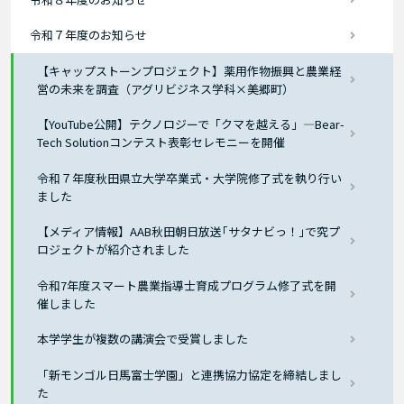
令和７年度のお知らせ
【キャップストーンプロジェクト】薬用作物振興と農業経
営の未来を調査（アグリビジネス学科×美郷町）
【YouTube公開】テクノロジーで「クマを越える」―Bear-
Tech Solutionコンテスト表彰セレモニーを開催
令和７年度秋田県立大学卒業式・大学院修了式を執り行い
ました
【メディア情報】AAB秋田朝日放送｢サタナビっ！｣で究プ
ロジェクトが紹介されました
令和7年度スマート農業指導士育成プログラム修了式を開
催しました
本学学生が複数の講演会で受賞しました
「新モンゴル日馬富士学園」と連携協力協定を締結しまし
た