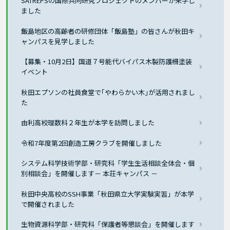
SATREPSの国際共同研究プロジェクトのメンバーが来学し
ました
飯島地区の高齢者の研修団体「飯島塾」の皆さんが秋田キ
ャンパスを見学しました
【募集・10月2日】国道７号能代バイパス木製防護柵塗装
イベント
秋田エプソンの社員食堂で｢やわらかい木｣が活用されまし
た
由利高校理数科２年生が本学を訪問しました
令和7年度第2回創造工房クラブを開催しました
システム科学技術学部・研究科「学生生活相談全体会・個
別相談会」を開催します－ 本荘キャンパス －
秋田中央高校のSSH事業「秋田県立大学実験実習」が本学
で開催されました
生物資源科学部・研究科「保護者等懇談会」を開催します