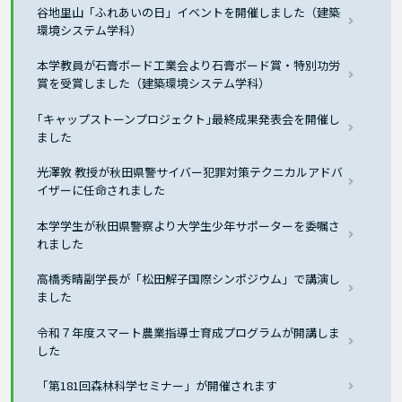
谷地里山「ふれあいの日」イベントを開催しました（建築
環境システム学科）
本学教員が石膏ボード工業会より石膏ボード賞・特別功労
賞を受賞しました（建築環境システム学科）
｢キャップストーンプロジェクト｣最終成果発表会を開催し
ました
光澤敦 教授が秋田県警サイバー犯罪対策テクニカルアドバ
イザーに任命されました
本学学生が秋田県警察より大学生少年サポーターを委嘱さ
れました
高橋秀晴副学長が「松田解子国際シンポジウム」で講演し
ました
令和７年度スマート農業指導士育成プログラムが開講しま
した
「第181回森林科学セミナー」が開催されます