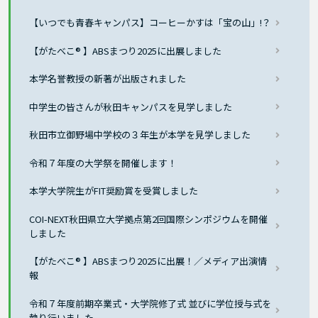
【いつでも青春キャンパス】コーヒーかすは「宝の山」!？
【がたべこ® 】ABSまつり2025に出展しました
本学名誉教授の新著が出版されました
中学生の皆さんが秋田キャンパスを見学しました
秋田市立御野場中学校の３年生が本学を見学しました
令和７年度の大学祭を開催します！
本学大学院生がFIT奨励賞を受賞しました
COI-NEXT秋田県立大学拠点第2回国際シンポジウムを開催
しました
【がたべこ® 】ABSまつり2025に出展！／メディア出演情
報
令和７年度前期卒業式・大学院修了式 並びに学位授与式を
執り行いました