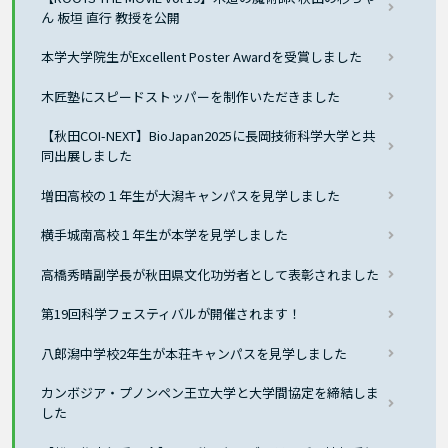
ん 板垣 直行 教授を公開
本学大学院生がExcellent Poster Awardを受賞しました
木匠塾にスピードストッパーを制作いただきました
【秋田COI-NEXT】BioJapan2025に長岡技術科学大学と共
同出展しました
増田高校の１年生が大潟キャンパスを見学しました
横手城南高校１年生が本学を見学しました
高橋秀晴副学長が秋田県文化功労者として表彰されました
第19回科学フェスティバルが開催されます！
八郎潟中学校2年生が本荘キャンパスを見学しました
カンボジア・プノンペン王立大学と大学間協定を締結しま
した