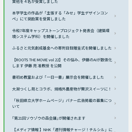
賞他を４名が受賞しました
本学学生の作品が「主張する「みせ」学生デザインコン
ペ」にて奨励賞を受賞しました
令和7年度キャップストーンプロジェクト発表会（建築環
境システム学科）を開催しました
ふるさと元気創成基金への寄附目録贈呈式を開催しました
【ROOTS THE MOVIE vol 22】その悩み、伊藤のAIが数値化
します 伊藤 亮 准教授 を公開
書初め教室および「一日一書」展示会を開催しました
大潟つくし苑とコラボ、規格外農産物が贅沢スイーツに！
「秋田県立大学ホームページ」バナー広告掲載の募集につ
いて
｢第21回ソウゾウの森会議｣が開催されます
【メディア情報 】NHK「週刊情報チャージ！チルシル」に