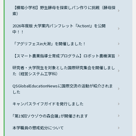
【横堀小学校】野生酵母を探索しパン作りに挑戦（酵母探
索）
2026年度版 大学案内パンフレット『Action!』を公開
中！！
「アグリフェスin大潟」を開催しました！
【スマート農業指導士育成プログラム】ロボット農機演習
研究者・大学院生を対象とした国際研究集会を開催しまし
た（経営システム工学科）
QSGlobalEducationNewsに国際交流の活動が紹介されま
した
キャンパスライフガイドを発行しました
｢第19回ソウゾウの森会議｣が開催されます
本学職員の懲戒処分について