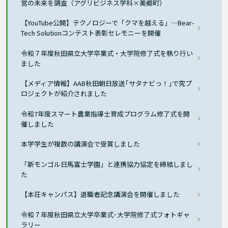
営の未来を調査（アグリビジネス学科×美郷町）
【YouTube公開】テクノロジーで「クマを越える」―Bear-
Tech Solutionコンテスト表彰セレモニーを開催
令和７年度秋田県立大学卒業式・大学院修了式を執り行い
ました
【メディア情報】AAB秋田朝日放送｢サタナビっ！｣で究プ
ロジェクトが紹介されました
令和7年度スマート農業指導士育成プログラム修了式を開
催しました
本学学生が複数の講演会で受賞しました
「新モンゴル日馬富士学園」と連携協力協定を締結しまし
た
【本荘キャンパス】退職者記念講演会を開催しました
令和７年度秋田県立大学卒業式･大学院修了式フォトギャ
ラリー