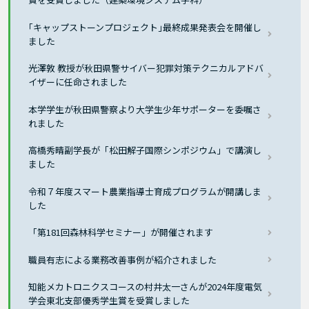
｢キャップストーンプロジェクト｣最終成果発表会を開催し
ました
光澤敦 教授が秋田県警サイバー犯罪対策テクニカルアドバ
イザーに任命されました
本学学生が秋田県警察より大学生少年サポーターを委嘱さ
れました
高橋秀晴副学長が「松田解子国際シンポジウム」で講演し
ました
令和７年度スマート農業指導士育成プログラムが開講しま
した
「第181回森林科学セミナー」が開催されます
職員有志による業務改善事例が紹介されました
知能メカトロニクスコースの村井太一さんが2024年度電気
学会東北支部優秀学生賞を受賞しました