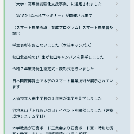
「大学・高専機能強化支援事業」に選定されました
「第182回森林科学セミナー」が開催されます
【スマート農業指導士育成プログラム】スマート農業普及
論①
学生表彰をおこないました（本荘キャンパス）
秋田北高校の1年生が秋田キャンパスを見学しました
令和７年度特待生認定式・表彰式を行いました
日本国際博覧会で本学のスマート農業技術が展示されてい
ます
大仙市立大曲中学校の３年生が本学を見学しました
谷地里山「ふれあいの日」イベントを開催しました（建築
環境システム学科）
本学教員が石膏ボード工業会より石膏ボード賞・特別功労
賞を受賞しました（建築環境システム学科）