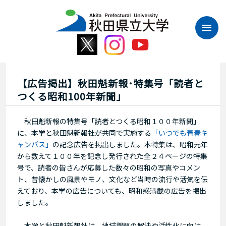
本
文
へ
ス
キ
ッ
プ
【広告掲出】秋田魁新報･特集号「読者と
つくる昭和100年新聞」
秋田魁新報の特集号「読者とつくる昭和１００年新聞」
に、本学と秋田魁新報社が共同で実施する
「いつでも青春キ
ャンパス」
の記念広告を掲出しました。本特集は、昭和元年
から数えて１００年を記念し発行された全２４ページの特集
号で、読者の皆さんが応募した数々の昭和の写真やコメン
ト、昔懐かしの風景やモノ、文化など当時の流行や活気を伝
えており、本学の広告についても、昭和感満載の広告を掲出
しました。
本学と秋田魁新報社は、地域課題の解決や活性化に向け