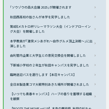
｢ソウゾウの森大会議 2025｣が開催されます
秋田西高校の皆さんが本学を見学しました
第8回メカトロ杯リレーマラソン大会（インドアローイン
グ大会）を開催しました
本学教員が｢激突メシあがれ〜自作グルメ頂上決戦〜｣に出
演しました
由利管内企業と大学生との意見交換会を開催しました
下新城小学校の２年生が秋田キャンパスを見学しました
臨時送迎バスを運行します【本荘キャンパス】
全日本製造業コマ大戦特別あきた場所が開催されました
【いつでも青春キャンパス】ハーブの香りを蓄積する組織
を観察
【ROOTS THE MOVIE vol 19】木造の魔術師､秋田の杉ちゃ