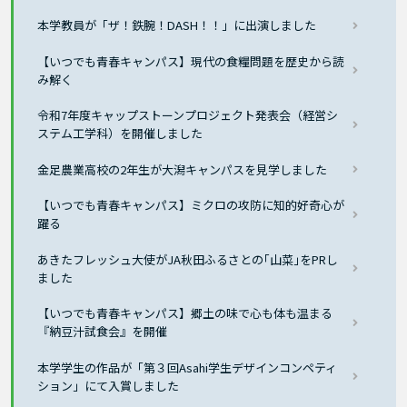
本学教員が「ザ！鉄腕！DASH！！」に出演しました
【いつでも青春キャンパス】現代の食糧問題を歴史から読
み解く
令和7年度キャップストーンプロジェクト発表会（経営シ
ステム工学科）を開催しました
金足農業高校の2年生が大潟キャンパスを見学しました
【いつでも青春キャンパス】ミクロの攻防に知的好奇心が
躍る
あきたフレッシュ大使がJA秋田ふるさとの｢山菜｣をPRし
ました
【いつでも青春キャンパス】郷土の味で心も体も温まる
『納豆汁試食会』を開催
本学学生の作品が「第３回Asahi学生デザインコンペティ
ション」にて入賞しました