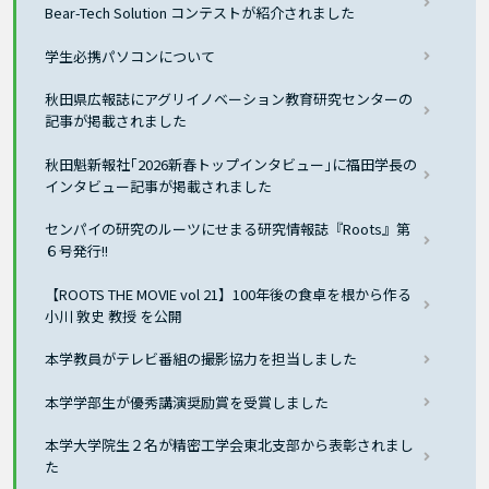
Bear-Tech Solution コンテストが紹介されました
学生必携パソコンについて
秋田県広報誌にアグリイノベーション教育研究センターの
記事が掲載されました
秋田魁新報社｢2026新春トップインタビュー｣に福田学長の
インタビュー記事が掲載されました
センパイの研究のルーツにせまる研究情報誌『Roots』第
６号発行!!
【ROOTS THE MOVIE vol 21】100年後の食卓を根から作る
小川 敦史 教授 を公開
本学教員がテレビ番組の撮影協力を担当しました
本学学部生が優秀講演奨励賞を受賞しました
本学大学院生２名が精密工学会東北支部から表彰されまし
た