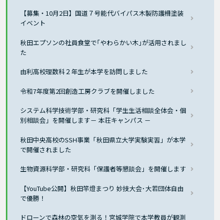
【募集・10月2日】国道７号能代バイパス木製防護柵塗装
イベント
秋田エプソンの社員食堂で｢やわらかい木｣が活用されまし
た
由利高校理数科２年生が本学を訪問しました
令和7年度第2回創造工房クラブを開催しました
システム科学技術学部・研究科「学生生活相談全体会・個
別相談会」を開催します－ 本荘キャンパス －
秋田中央高校のSSH事業「秋田県立大学実験実習」が本学
で開催されました
生物資源科学部・研究科「保護者等懇談会」を開催します
【YouTube公開】秋田竿燈まつり 妙技大会･大若団体自由
で優勝！
ドローンで森林の空気を測る！宮城学院で本学教員が観測