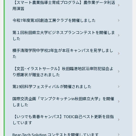
【スマート農業指導士育成プログラム】農作業データ利活
用演習
令和7年度第3回創造工房クラブを開催しました
第１回秋田県立大学ビジネスプランコンテストを開催しま
した
横手清陵学院中学校2年生が本荘キャンパスを見学しまし
た
【文芸･イラストサークル】秋田臨港地区沿岸防犯協会よ
り感謝状が贈呈されました
第19回科学フェスティバルが開催されました
国際交流企画「マンプクキッチンin秋田県立大学」を開催
しました
【いつでも青春キャンパス】TOEIC自己ベスト更新を目指
しています
Bear-Tech Solution コンテストを開催しています