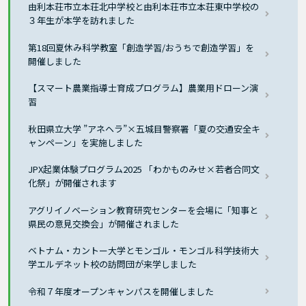
由利本荘市立本荘北中学校と由利本荘市立本荘東中学校の
３年生が本学を訪れました
第18回夏休み科学教室「創造学習/おうちで創造学習」を
開催しました
【スマート農業指導士育成プログラム】農業用ドローン演
習
秋田県立大学 ”アネヘラ”×五城目警察署「夏の交通安全キ
ャンペーン」を実施しました
JPX起業体験プログラム2025 「わかものみせ×若者合同文
化祭」が開催されます
アグリイノベーション教育研究センターを会場に「知事と
県民の意見交換会」が開催されました
ベトナム・カントー大学とモンゴル・モンゴル科学技術大
学エルデネット校の訪問団が来学しました
令和７年度オープンキャンパスを開催しました