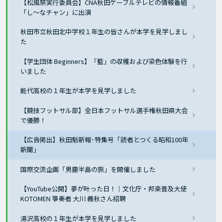
【松風祭実行委員会】CNA秋田ケーブルテレビの情報番組
「し～なチャン」に出演
秋田市立秋田北中学校１年生の皆さんが本学を見学しまし
た
【学生団体 Beginners】「藍」の収穫および染色体験を行
いました
能代高校の１年生が本学を見学しました
【競技フットサル部】全日本フットサル選手権秋田県大会
で優勝！
【広告掲出】秋田魁新報･特集号「読者とつくる昭和100年
新聞」
国際交流企画「男鹿半島の旅」を開催しました
【YouTube公開】夢が叶った日！｜文化庁・邦楽普及大使
KOTOMEN 箏奏者 大川 義秋さん招聘
湯沢高校の１年生が本学を見学しました