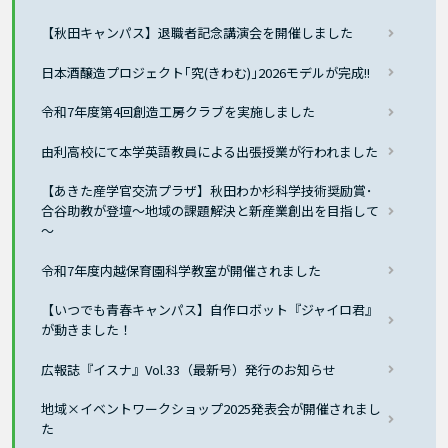
【秋田キャンパス】退職者記念講演会を開催しました
日本酒醸造プロジェクト｢究(きわむ)｣2026モデルが完成!!
令和7年度第4回創造工房クラブを実施しました
由利高校にて本学英語教員による出張授業が行われました
【あきた産学官交流プラザ】秋田わか杉科学技術奨励賞･
合谷助教が登壇～地域の課題解決と新産業創出を目指して
～
令和7年度内越保育園科学教室が開催されました
【いつでも青春キャンパス】自作ロボット『ジャイロ君』
が動きました！
広報誌『イスナ』Vol.33（最新号）発行のお知らせ
地域×イベントワークショップ2025発表会が開催されまし
た