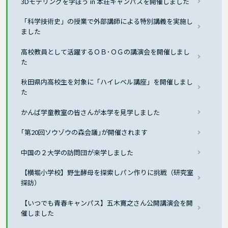
3Dモデリングを学ぼう in 本荘キャンパスを開催しました
「科学技術史」の授業で外部講師による特別講義を実施し
ました
高校教員として活躍するＯＢ･ＯＧの講演会を開催しまし
た
秋田県内高校生を対象に「ハイレベル講座」を開催しまし
た
かんば学童教室の皆さんが本学を見学しました
｢第20回ソウゾウの森会議｣が開催されます
中国の２大学の訪問団が来学しました
【横堀小学校】野生酵母を探索しパン作りに挑戦（研究室
探訪）
【いつでも青春キャンパス】五木寛之さん公開講演会を開
催しました