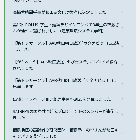
高橋秀晴副学長が秋田県文化功労者に決定しました
第12回POLUS-学生・建築デザインコンペで3年生の神藤さ
んが佳作に選ばれました（建築環境システム学科）
【筋トレサークル】AAB秋田朝日放送｢サタナビっ!｣に出演
しました
【がたべこ® 】ABS秋田放送｢えび☆ステ｣にレシピが紹介
されました
【筋トレサークル】AAB秋田朝日放送「サタナビっ！｣に
出演します
出張！イノベーション創造学習塾2025を開催しました
SATREPSの国際共同研究プロジェクトのメンバーが来学し
ました
飯島地区の高齢者の研修団体「飯島塾」の皆さんが秋田キ
ャンパスを見学しました