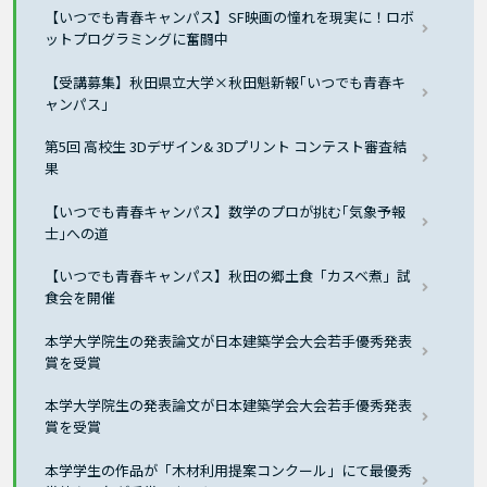
【いつでも青春キャンパス】SF映画の憧れを現実に！ロボ
ットプログラミングに奮闘中
【受講募集】秋田県立大学×秋田魁新報｢いつでも青春キ
ャンパス｣
第5回 高校生 3Dデザイン& 3Dプリント コンテスト審査結
果
【いつでも青春キャンパス】数学のプロが挑む｢気象予報
士｣への道
【いつでも青春キャンパス】秋田の郷土食「カスベ煮」試
食会を開催
本学大学院生の発表論文が日本建築学会大会若手優秀発表
賞を受賞
本学大学院生の発表論文が日本建築学会大会若手優秀発表
賞を受賞
本学学生の作品が「木材利用提案コンクール」にて最優秀