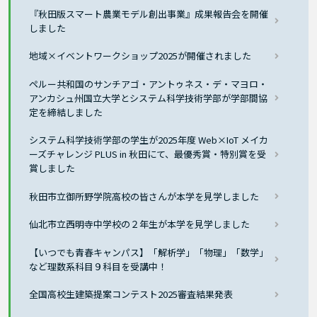
『秋田版スマート農業モデル創出事業』成果報告会を開催
しました
地域×イベントワークショップ2025が開催されました
ペルー共和国のサンチアゴ・アントゥネス・デ・マヨロ・
アンカシュ州国立大学とシステム科学技術学部が学部間協
定を締結しました
システム科学技術学部の学生が2025年度 Web×IoT メイカ
ーズチャレンジ PLUS in 秋田にて、最優秀賞・特別賞を受
賞しました
秋田市立御所野学院高校の皆さんが本学を見学しました
仙北市立西明寺中学校の２年生が本学を見学しました
【いつでも青春キャンパス】「解析学」「物理」「数学」
など理数系科目９科目を受講中！
全国高校生建築提案コンテスト2025審査結果発表