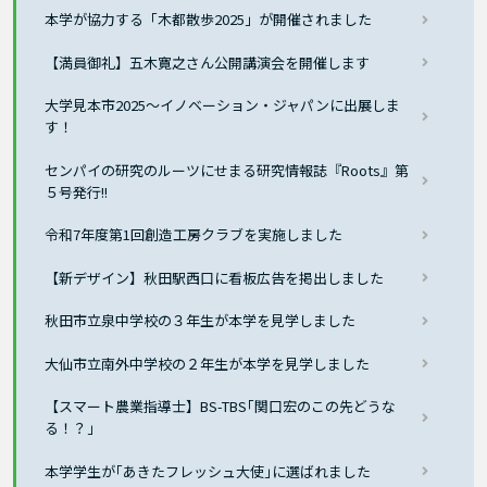
本学が協力する「木都散歩2025」が開催されました
【満員御礼】五木寛之さん公開講演会を開催します
大学見本市2025〜イノベーション・ジャパンに出展しま
す！
センパイの研究のルーツにせまる研究情報誌『Roots』第
５号発行!!
令和7年度第1回創造工房クラブを実施しました
【新デザイン】秋田駅西口に看板広告を掲出しました
秋田市立泉中学校の３年生が本学を見学しました
大仙市立南外中学校の２年生が本学を見学しました
【スマート農業指導士】BS-TBS｢関口宏のこの先どうな
る！？」
本学学生が｢あきたフレッシュ大使｣に選ばれました