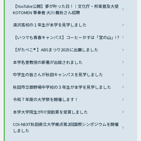
【YouTube公開】夢が叶った日！｜文化庁・邦楽普及大使
KOTOMEN 箏奏者 大川 義秋さん招聘
湯沢高校の１年生が本学を見学しました
【いつでも青春キャンパス】コーヒーかすは「宝の山」!？
【がたべこ® 】ABSまつり2025に出展しました
本学名誉教授の新著が出版されました
中学生の皆さんが秋田キャンパスを見学しました
秋田市立御野場中学校の３年生が本学を見学しました
令和７年度の大学祭を開催します！
本学大学院生がFIT奨励賞を受賞しました
COI-NEXT秋田県立大学拠点第2回国際シンポジウムを開催
しました