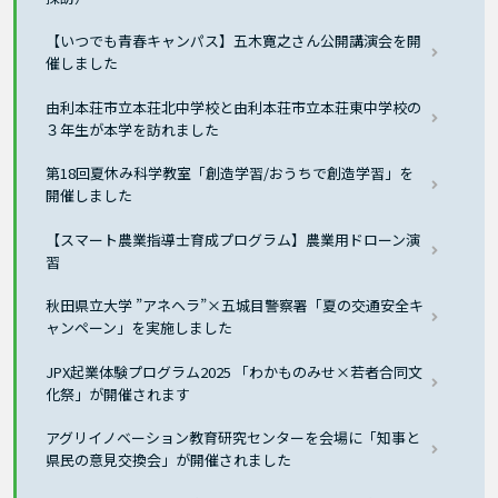
【いつでも青春キャンパス】五木寛之さん公開講演会を開
催しました
由利本荘市立本荘北中学校と由利本荘市立本荘東中学校の
３年生が本学を訪れました
第18回夏休み科学教室「創造学習/おうちで創造学習」を
開催しました
【スマート農業指導士育成プログラム】農業用ドローン演
習
秋田県立大学 ”アネヘラ”×五城目警察署「夏の交通安全キ
ャンペーン」を実施しました
JPX起業体験プログラム2025 「わかものみせ×若者合同文
化祭」が開催されます
アグリイノベーション教育研究センターを会場に「知事と
県民の意見交換会」が開催されました