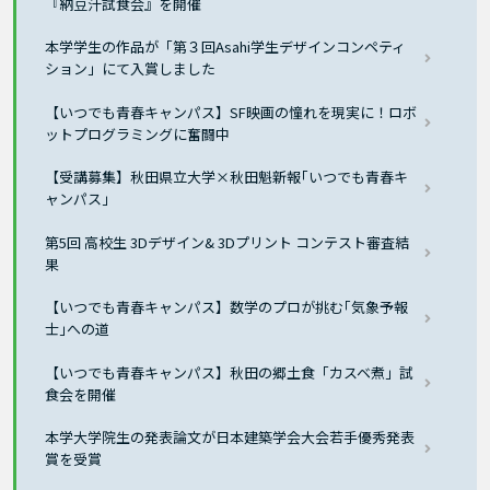
『納豆汁試食会』を開催
本学学生の作品が「第３回Asahi学生デザインコンペティ
ション」にて入賞しました
【いつでも青春キャンパス】SF映画の憧れを現実に！ロボ
ットプログラミングに奮闘中
【受講募集】秋田県立大学×秋田魁新報｢いつでも青春キ
ャンパス｣
第5回 高校生 3Dデザイン& 3Dプリント コンテスト審査結
果
【いつでも青春キャンパス】数学のプロが挑む｢気象予報
士｣への道
【いつでも青春キャンパス】秋田の郷土食「カスベ煮」試
食会を開催
本学大学院生の発表論文が日本建築学会大会若手優秀発表
賞を受賞