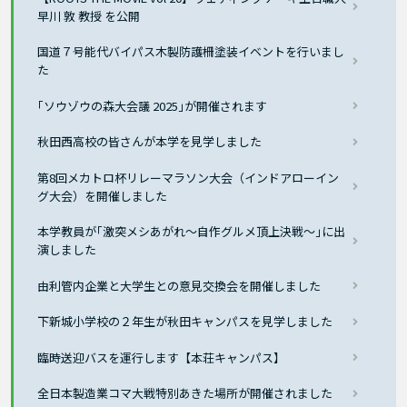
早川 敦 教授 を公開
国道７号能代バイパス木製防護柵塗装イベントを行いまし
た
｢ソウゾウの森大会議 2025｣が開催されます
秋田西高校の皆さんが本学を見学しました
第8回メカトロ杯リレーマラソン大会（インドアローイン
グ大会）を開催しました
本学教員が｢激突メシあがれ〜自作グルメ頂上決戦〜｣に出
演しました
由利管内企業と大学生との意見交換会を開催しました
下新城小学校の２年生が秋田キャンパスを見学しました
臨時送迎バスを運行します【本荘キャンパス】
全日本製造業コマ大戦特別あきた場所が開催されました