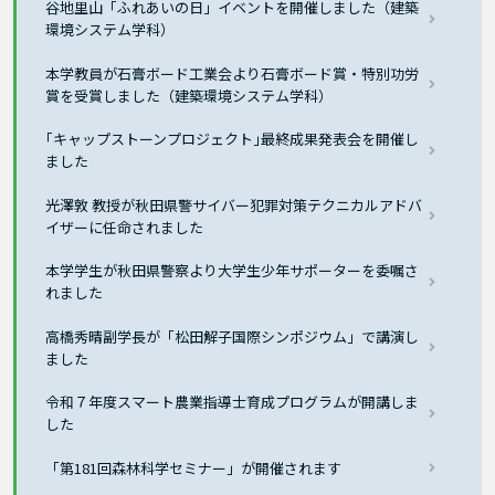
谷地里山「ふれあいの日」イベントを開催しました（建築
環境システム学科）
本学教員が石膏ボード工業会より石膏ボード賞・特別功労
賞を受賞しました（建築環境システム学科）
｢キャップストーンプロジェクト｣最終成果発表会を開催し
ました
光澤敦 教授が秋田県警サイバー犯罪対策テクニカルアドバ
イザーに任命されました
本学学生が秋田県警察より大学生少年サポーターを委嘱さ
れました
高橋秀晴副学長が「松田解子国際シンポジウム」で講演し
ました
令和７年度スマート農業指導士育成プログラムが開講しま
した
「第181回森林科学セミナー」が開催されます