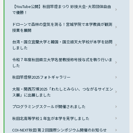
【YouTube公開】秋田竿燈まつり 妙技大会･大若団体自由
で優勝！
ドローンで森林の空気を測る！宮城学院で本学教員が観測
授業を展開
台湾・国立宜蘭大学と韓国・国立順天大学校が本学を訪問
しました
令和７年度秋田県立大学名誉教授称号授与式を執り行いま
した
秋田竿燈祭2025フォトギャラリー
大阪・関西万博2025「わたしとみらい、つながるサイエン
ス展」に出展しました
プログラミングスクールが開催されました
秋田北高等学校１年生が本学を見学しました
COI-NEXT秋田 第２回国際シンポジウム開催のお知らせ