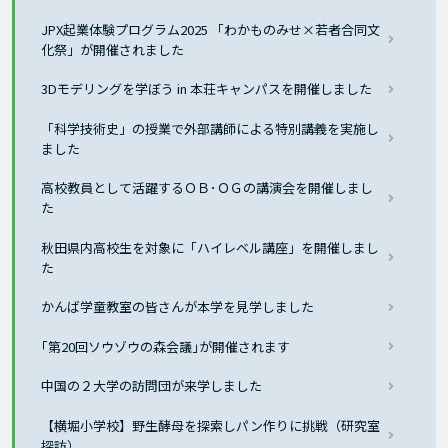
JPX起業体験プログラム2025 「わかものみせ×若者合同文
化祭」が開催されました
3Dモデリングを学ぼう in 本荘キャンパスを開催しました
「科学技術史」の授業で外部講師による特別講義を実施し
ました
高校教員として活躍するＯＢ･ＯＧの講演会を開催しまし
た
秋田県内高校生を対象に「ハイレベル講座」を開催しまし
た
かんば学童教室の皆さんが本学を見学しました
｢第20回ソウゾウの森会議｣が開催されます
中国の２大学の訪問団が来学しました
【横堀小学校】野生酵母を探索しパン作りに挑戦（研究室
探訪）