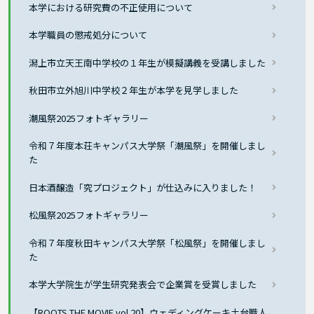
本学における研究費の不正使用について
本学職員の懲戒処分について
潟上市立天王南中学校の１年生が模擬講義を受講しました
秋田市立外旭川中学校２年生が本学を見学しました
潮風祭2025フォトギャラリー
令和７年度本荘キャンパス大学祭「潮風祭」を開催しまし
た
日本酒醸造「究プロジェクト」が仕込みに入りました！
松風祭2025フォトギャラリー
令和７年度秋田キャンパス大学祭「松風祭」を開催しまし
た
本学大学院生が学生研究発表会で企業賞を受賞しました
【ROOTS THE MOVIE vol 20】ウェディングケーキ土台職人