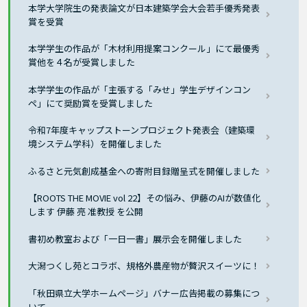
本学大学院生の発表論文が日本建築学会大会若手優秀発表
賞を受賞
本学学生の作品が「木材利用提案コンクール」にて最優秀
賞他を４名が受賞しました
本学学生の作品が「主張する「みせ」学生デザインコン
ペ」にて奨励賞を受賞しました
令和7年度キャップストーンプロジェクト発表会（建築環
境システム学科）を開催しました
ふるさと元気創成基金への寄附目録贈呈式を開催しました
【ROOTS THE MOVIE vol 22】その悩み、伊藤のAIが数値化
します 伊藤 亮 准教授 を公開
書初め教室および「一日一書」展示会を開催しました
大潟つくし苑とコラボ、規格外農産物が贅沢スイーツに！
「秋田県立大学ホームページ」バナー広告掲載の募集につ
いて