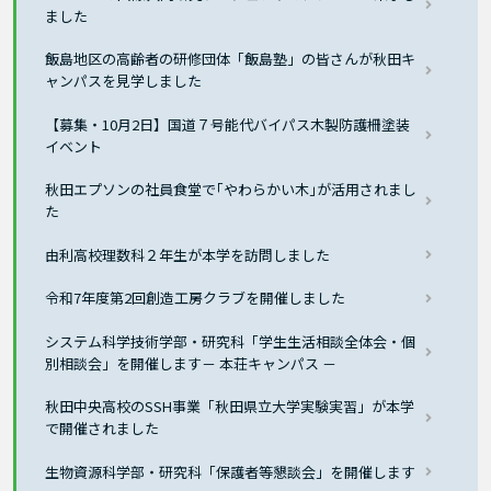
ました
飯島地区の高齢者の研修団体「飯島塾」の皆さんが秋田キ
ャンパスを見学しました
【募集・10月2日】国道７号能代バイパス木製防護柵塗装
イベント
秋田エプソンの社員食堂で｢やわらかい木｣が活用されまし
た
由利高校理数科２年生が本学を訪問しました
令和7年度第2回創造工房クラブを開催しました
システム科学技術学部・研究科「学生生活相談全体会・個
別相談会」を開催します－ 本荘キャンパス －
秋田中央高校のSSH事業「秋田県立大学実験実習」が本学
で開催されました
生物資源科学部・研究科「保護者等懇談会」を開催します