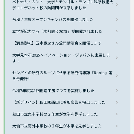
ベトナム・カントー大学とモンゴル・モンゴル科学技術大
学エルデネット校の訪問団が来学しました
令和７年度オープンキャンパスを開催しました
本学が協力する「木都散歩2025」が開催されました
【満員御礼】五木寛之さん公開講演会を開催します
大学見本市2025〜イノベーション・ジャパンに出展しま
す！
センパイの研究のルーツにせまる研究情報誌『Roots』第
５号発行!!
令和7年度第1回創造工房クラブを実施しました
【新デザイン】秋田駅西口に看板広告を掲出しました
秋田市立泉中学校の３年生が本学を見学しました
大仙市立南外中学校の２年生が本学を見学しました