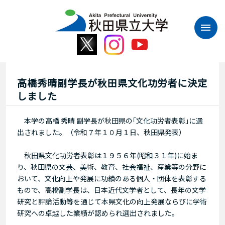
本
文
へ
ス
キ
ッ
プ
高橋秀晴副学長が秋田県文化功労者に決定
しました
本学の高橋 秀晴 副学長が秋田県の｢文化功労者表彰｣に選
出されました。（令和７年１０月１日、秋田県発表）
秋田県文化功労者表彰は１９５６年(昭和３１年)に始ま
り、秋田県の文芸、美術、教育、社会福祉、産業等の分野に
おいて、文化向上や発展に功績のある個人・団体を表彰する
もので、高橋副学長は、日本近代文学者として、長年の文学
研究と評論活動等を通じて本県文化の向上発展ならびに学術
研究への卓越した業績が認められ選出されました。