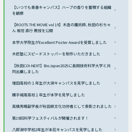
【いつでも青春キャンパス】ハーブの香りを蓄積する組織
を観察
【ROOTS THE MOVIE vol 19】木造の魔術師､秋田の杉ちゃ
ん 板垣 直行 教授を公開
本学大学院生がExcellent Poster Awardを受賞しました
木匠塾にスピードストッパーを制作いただきました
【秋田COI-NEXT】BioJapan2025に長岡技術科学大学と共
同出展しました
増田高校の１年生が大潟キャンパスを見学しました
横手城南高校１年生が本学を見学しました
高橋秀晴副学長が秋田県文化功労者として表彰されました
第19回科学フェスティバルが開催されます！
八郎潟中学校2年生が本荘キャンパスを見学しました