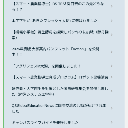
【スマート農業指導士】BS-TBS｢関口宏のこの先どうな
る！？」
本学学生が｢あきたフレッシュ大使｣に選ばれました
【横堀小学校】野生酵母を探索しパン作りに挑戦（酵母探
索）
2026年度版 大学案内パンフレット『Action!』を公開
中！！
「アグリフェスin大潟」を開催しました！
【スマート農業指導士育成プログラム】ロボット農機演習
研究者・大学院生を対象とした国際研究集会を開催しまし
た（経営システム工学科）
QSGlobalEducationNewsに国際交流の活動が紹介されま
した
キャンパスライフガイドを発行しました