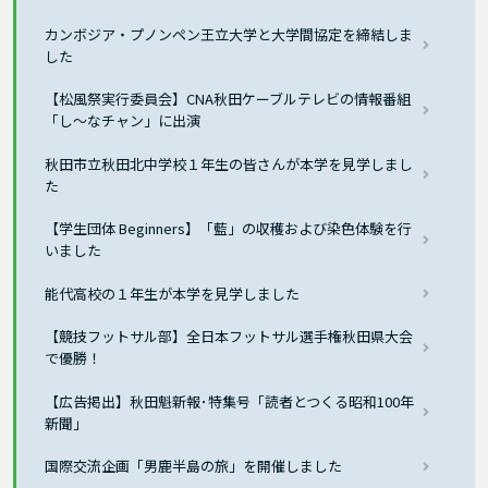
カンボジア・プノンペン王立大学と大学間協定を締結しま
した
【松風祭実行委員会】CNA秋田ケーブルテレビの情報番組
「し～なチャン」に出演
秋田市立秋田北中学校１年生の皆さんが本学を見学しまし
た
【学生団体 Beginners】「藍」の収穫および染色体験を行
いました
能代高校の１年生が本学を見学しました
【競技フットサル部】全日本フットサル選手権秋田県大会
で優勝！
【広告掲出】秋田魁新報･特集号「読者とつくる昭和100年
新聞」
国際交流企画「男鹿半島の旅」を開催しました