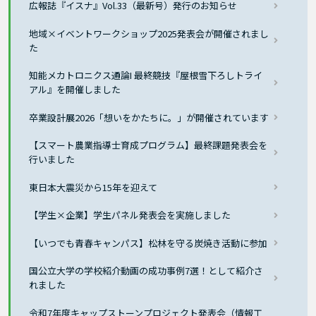
広報誌『イスナ』Vol.33（最新号）発行のお知らせ
地域×イベントワークショップ2025発表会が開催されまし
た
知能メカトロニクス通論I 最終競技『屋根雪下ろしトライ
アル』を開催しました
卒業設計展2026「想いをかたちに。」が開催されています
【スマート農業指導士育成プログラム】最終課題発表会を
行いました
東日本大震災から15年を迎えて
【学生×企業】学生パネル発表会を実施しました
【いつでも青春キャンパス】松林を守る炭焼き活動に参加
国公立大学の学校紹介動画の成功事例7選！として紹介さ
れました
令和7年度キャップストーンプロジェクト発表会（情報工