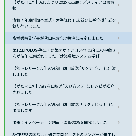
【がたべこ® 】ABSまつり2025に出展！／メディア出演情
報
令和７年度前期卒業式・大学院修了式 並びに学位授与式を
執り行いました
高橋秀晴副学長が秋田県文化功労者に決定しました
第12回POLUS-学生・建築デザインコンペで3年生の神藤さ
んが佳作に選ばれました（建築環境システム学科）
【筋トレサークル】AAB秋田朝日放送｢サタナビっ!｣に出演
しました
【がたべこ® 】ABS秋田放送｢えび☆ステ｣にレシピが紹介
されました
【筋トレサークル】AAB秋田朝日放送「サタナビっ！｣に
出演します
出張！イノベーション創造学習塾2025を開催しました
SATREPSの国際共同研究プロジェクトのメンバーが来学し