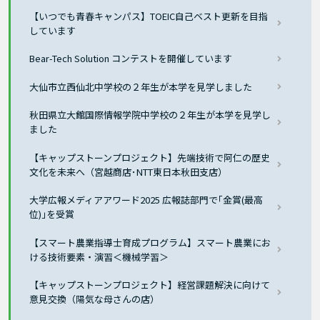
【いつでも青春キャンパス】TOEIC自己ベスト更新を目指
しています
Bear-Tech Solution コンテストを開催しています
大仙市立西仙北中学校の２年生が本学を見学しました
秋田県立大館国際情報学院中学校の２年生が本学を見学し
ました
【キャップストーンプロジェクト】先端技術で阿仁の歴史
文化を未来へ（宮越商店･NTT東日本秋田支店）
大学広報メディアアワード2025 広報誌部門で｢金賞(最高
位)｣を受賞
【スマート農業指導士育成プログラム】スマート農業にお
ける技術要素・演習＜機械学習＞
【キャップストーンプロジェクト】経営課題解決に向けて
意見交換（陽気な母さんの店）