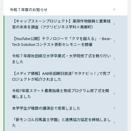
令和７年度のお知らせ
【キャップストーンプロジェクト】薬用作物振興と農業経
営の未来を調査（アグリビジネス学科×美郷町）
【YouTube公開】テクノロジーで「クマを越える」―Bear-
Tech Solutionコンテスト表彰セレモニーを開催
令和７年度秋田県立大学卒業式・大学院修了式を執り行い
ました
【メディア情報】AAB秋田朝日放送｢サタナビっ！｣で究プ
ロジェクトが紹介されました
令和7年度スマート農業指導士育成プログラム修了式を開
催しました
本学学生が複数の講演会で受賞しました
「新モンゴル日馬富士学園」と連携協力協定を締結しまし
た