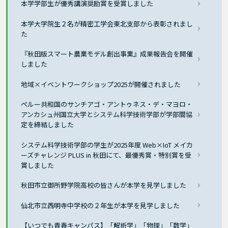
本学学部生が優秀講演奨励賞を受賞しました
本学大学院生２名が精密工学会東北支部から表彰されまし
た
『秋田版スマート農業モデル創出事業』成果報告会を開催
しました
地域×イベントワークショップ2025が開催されました
ペルー共和国のサンチアゴ・アントゥネス・デ・マヨロ・
アンカシュ州国立大学とシステム科学技術学部が学部間協
定を締結しました
システム科学技術学部の学生が2025年度 Web×IoT メイカ
ーズチャレンジ PLUS in 秋田にて、最優秀賞・特別賞を受
賞しました
秋田市立御所野学院高校の皆さんが本学を見学しました
仙北市立西明寺中学校の２年生が本学を見学しました
【いつでも青春キャンパス】「解析学」「物理」「数学」