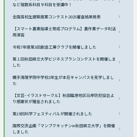
など理数系科目９科目を受講中！
全国高校生建築提案コンテスト2025審査結果発表
【スマート農業指導士育成プログラム】農作業データ利活
用演習
令和7年度第3回創造工房クラブを開催しました
第１回秋田県立大学ビジネスプランコンテストを開催しま
した
横手清陵学院中学校2年生が本荘キャンパスを見学しまし
た
【文芸･イラストサークル】秋田臨港地区沿岸防犯協会よ
り感謝状が贈呈されました
第19回科学フェスティバルが開催されました
国際交流企画「マンプクキッチンin秋田県立大学」を開催
しました