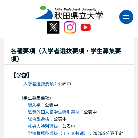
本
文
へ
ス
キ
ッ
プ
各種要項（入学者選抜要項・学生募集要
項）
【学部】
入学者選抜要項
：
公表中
（学生募集要項）
編入学
：公表中
私費外国人留学生特別選抜
：公表中
総合型選抜
：
公表中
社会人特別選抜
：
公表中
学校推薦型選抜（Ⅰ・Ⅱ共通）
：
2026.9公表予定