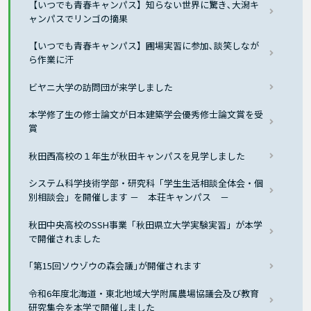
【いつでも青春キャンパス】知らない世界に驚き､大潟キ
ャンパスでリンゴの摘果
【いつでも青春キャンパス】圃場実習に参加､談笑しなが
ら作業に汗
ビヤニ大学の訪問団が来学しました
本学修了生の修士論文が日本建築学会優秀修士論文賞を受
賞
秋田西高校の１年生が秋田キャンパスを見学しました
システム科学技術学部・研究科「学生生活相談全体会・個
別相談会」を開催します － 本荘キャンパス －
秋田中央高校のSSH事業「秋田県立大学実験実習」が本学
で開催されました
｢第15回ソウゾウの森会議｣が開催されます
令和6年度北海道・東北地域大学附属農場協議会及び教育
研究集会を本学で開催しました