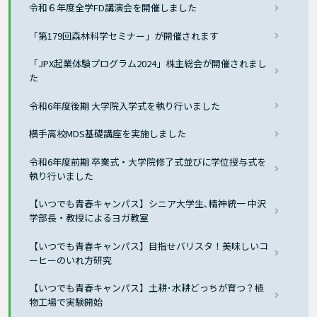
令和６年度全学FD講演会を開催しました
「第179回森林科学セミナー」が開催されます
「JPX起業体験プログラム2024」株主総会が開催されまし
た
令和6年度後期 大学院入学式を執り行いました
横手高校MDS基礎講座を実施しました
令和6年度前期 卒業式・大学院修了式並びに学位授与式を
執り行いました
【いつでも青春キャンパス】シニア大学生､精神統一 中沢
学部長・教授によるヨガ教室
【いつでも青春キャンパス】目指せバリスタ！美味しいコ
ーヒーのいれ方研究
【いつでも青春キャンパス】土耕･水耕どっちが育つ？植
物工場で実験開始