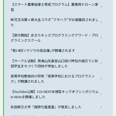
【スマート農業指導士育成プログラム】農業用ドローン演
習
㈱児玉冷菓×県大生コラボ ”アネヘラ”がお披露目されまし
た
【受付開始】あきたキッズプログラミングアワード・プロ
グラミングスクール
｢第14回ソウゾウの森会議｣が開催されます
【サークル活動】鳥海山矢島登山口祓川神社の組立てに秋
田学生まちづくり団体が参加しました
高等学校教員向け研修「高等学校におけるプログラミン
グ」が開講されました
【YouTube公開】COI-NEXT本格型キックオフシンポジウム
in Akitaを開催しました
秋田県立大学「国際化推進室」が発足しました