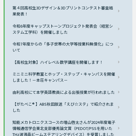
第４回高校生3Dデザイン＆3Dプリントコンテスト審査結
果発表！
令和6年度キャップストーンプロジェクト発表会（経営シ
ステム工学科）を開催しました
令和7年度からの「多子世帯の大学等授業料無償化」につ
いて
【高校生対象】ハイレベル数学講座を開催します！
ミニミニ科学教室とホップ・ステップ・キャンパスを開催
しました！－本荘キャンパス－
由利高校にて本学英語教員による出張授業が行われました
【がたべこ® 】ABS秋田放送「えび☆ステ」で紹介されま
した
知能メカトロニクスコースの増山啓太さんが2024年度電子
情報通信学会東北支部優秀論文賞（PEDOT/PSSを用いた
THz波液晶ビームステアリングデバイス）を受賞しました