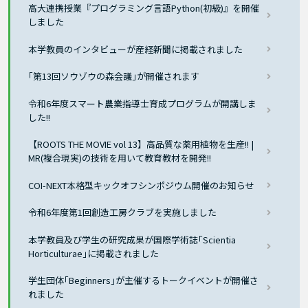
高大連携授業『プログラミング言語Python(初級)』を開催
しました
本学教員のインタビューが産経新聞に掲載されました
｢第13回ソウゾウの森会議｣が開催されます
令和6年度スマート農業指導士育成プログラムが開講しま
した!!
【ROOTS THE MOVIE vol 13】高品質な薬用植物を生産!! |
MR(複合現実)の技術を用いて教育教材を開発!!
COI-NEXT本格型キックオフシンポジウム開催のお知らせ
令和6年度第1回創造工房クラブを実施しました
本学教員及び学生の研究成果が国際学術誌｢Scientia
Horticulturae｣に掲載されました
学生団体｢Beginners｣が主催するトークイベントが開催さ
れました