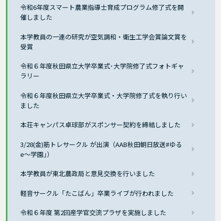
令和6年度スマート農業指導士育成プログラム修了式を開
催しました
本学教員の一連の研究が空気調和・衛生工学会賞論文賞を
受賞
令和６年度秋田県立大学卒業式･大学院修了式フォトギャ
ラリー
令和６年度秋田県立大学卒業式・大学院修了式を執り行い
ました
本荘キャンパス卓球部がスポンサー契約を締結しました
3/28(金)筋トレサークル が出演（AAB秋田朝日放送#ゆる
e〜学園｣）
本学教員が東北農政局と意見交換を行いました
軽音サークル「たこばん」卒業ライブが行われました
令和６年度 第2回産学官交流プラザを実施しました