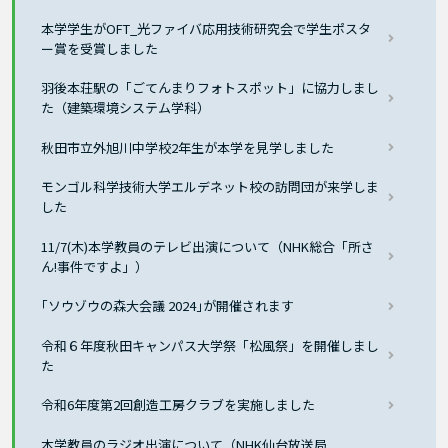
本学学生がOFT_光ファイバ応用技術研究会で学生ポスタ
ー賞を受賞しました
羽後本荘駅の「ごてんまりフォトスポット」に協力しまし
た（建築環境システム学科）
秋田市立外旭川中学校2年生が本学を見学しました
モンゴル科学技術大学エルデネット校の訪問団が来学しま
した
11/7(木)本学教員のテレビ出演について（NHK総合「所さ
ん!事件ですよ」）
｢ソウゾウの森大会議 2024｣が開催されます
令和６年度秋田キャンパス大学祭「松風祭」を開催しまし
た
令和6年度第2回創造工房クラブを実施しました
本学教員のラジオ出演について（NHK仙台放送局