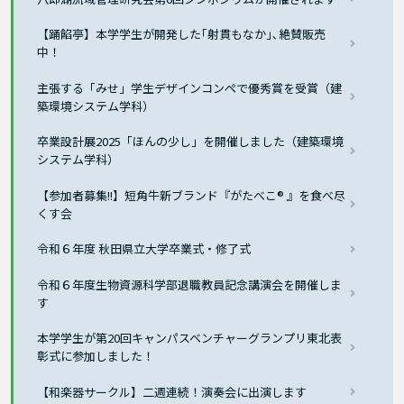
【踊餡亭】本学学生が開発した｢射貫もなか｣､絶賛販売
中！
主張する「みせ」学生デザインコンペで優秀賞を受賞（建
築環境システム学科）
卒業設計展2025「ほんの少し」を開催しました（建築環境
システム学科）
【参加者募集!!】短角牛新ブランド『がたべこ® 』を食べ尽
くす会
令和６年度 秋田県立大学卒業式・修了式
令和６年度生物資源科学部退職教員記念講演会を開催しま
す
本学学生が第20回キャンパスベンチャーグランプリ東北表
彰式に参加しました！
【和楽器サークル】二週連続！演奏会に出演します