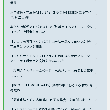
受賞
本学教員・学生がABSラジオ｢まちなかSESSIONエキマイ
ク｣に生出演!!
あきた地域学アドバンストで「地域×イベント ワークシ
ョップ」を開催しました
【いつでも青春キャンパス】コーヒー飲んで占いいかが?
学生向けラウンジ開設
【さくらサイエンスプログラム】の助成を受けマレーシ
ア・マラ工科大学と交流を行いました
「秋田県立大学ホームページ」へのバナー広告掲載の募集
について
【ROOTS THE MOVIE vol 15】動物の幸せを考える 村松 明
穂 助教
「最適化法とその応用 第16 回研究集会」を開催しました
【プレスリリース】短角牛の新ブランド「がたべこ® 」が