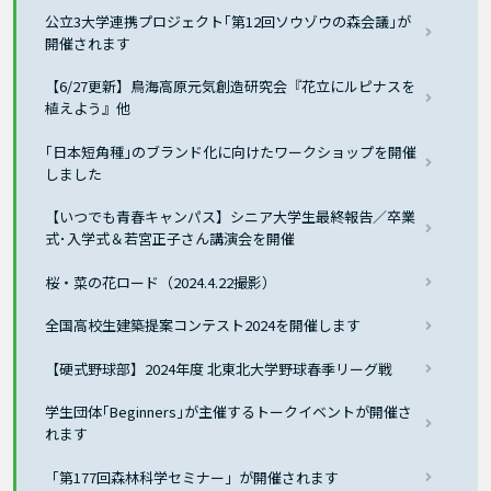
公立3大学連携プロジェクト｢第12回ソウゾウの森会議｣が
開催されます
【6/27更新】鳥海高原元気創造研究会『花立にルピナスを
植えよう』他
｢日本短角種｣のブランド化に向けたワークショップを開催
しました
【いつでも青春キャンパス】シニア大学生最終報告／卒業
式･入学式＆若宮正子さん講演会を開催
桜・菜の花ロード（2024.4.22撮影）
全国高校生建築提案コンテスト2024を開催します
【硬式野球部】2024年度 北東北大学野球春季リーグ戦
学生団体｢Beginners｣が主催するトークイベントが開催さ
れます
「第177回森林科学セミナー」が開催されます