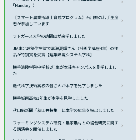
｢Nandary｣）
【スマート農業指導士育成プログラム】石川県の若手生産
者が参加しています
ラトガース大学の訪問団が来学しました
JIA東北建築学生賞で嘉瀬夏輝さん（計画学講座4年）の作
品が特別賞を受賞【建築環境システム学科】
横手清陵学院中学校2年生が本荘キャンパスを見学しまし
た
能代科学技術高校の皆さんが本学を見学しました
横手城南高校1年生が本学を見学しました
秋田魁新聞「秋田弁特集」に本学の広告を掲出しました
ファーミングシステム研究・農家農村との協働研究に関す
る講演会を開催しました