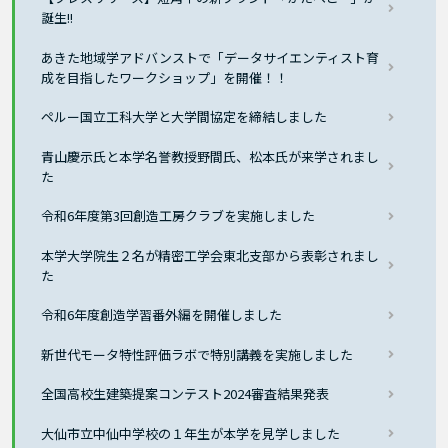
誕生!!
あきた地域学アドバンストで「データサイエンティスト育
成を目指したワークショップ」を開催！！
ペルー国立工科大学と大学間協定を締結しました
青山慶示氏と本学名誉教授野間氏、松本氏が来学されまし
た
令和6年度第3回創造工房クラブを実施しました
本学大学院生２名が精密工学会東北支部から表彰されまし
た
令和6年度創造学習番外編を開催しました
新世代モータ特性評価ラボで特別講義を実施しました
全国高校生建築提案コンテスト2024審査結果発表
大仙市立中仙中学校の１年生が本学を見学しました