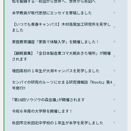
知を鍛錬する―秋田から世界へ、世界から秋田へ
本学教員が現代思想にエッセイを寄稿しました
【いつでも青春キャンパス】木材高度加工研究所を見学し
ました
家庭教育講座「家族で体験入学」を開催しました！
【観戦募集】「全日本製造業コマ大戦あきた場所」が開催
されます
増田高校の１年生が大潟キャンパスを見学しました
センパイの研究のルーツにせまる研究情報誌『Roots』第4
号発行!!
｢第16回ソウゾウの森会議｣が開催されます
令和６年度の大学祭を開催します！
秋田市立秋田北中学校の１年生が本学を見学しました