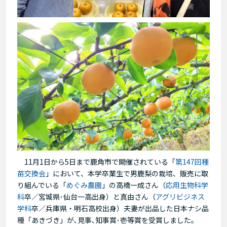
11月1日から5日まで鹿角市で開催されている「
第147回種
苗交換会
」において、本学卒業生で男鹿梨の栽培、販売に取
り組んでいる「
めぐみ農園
」の高橋一成さん（
応用生物科学
科
卒／宮城県･仙台一高出身）と真由さん（
アグリビジネス
学科
卒／兵庫県・明石高校出身）夫妻が出品した日本ナシ品
種「あきづき」が､見事､知事賞･壱等賞を受賞しました。