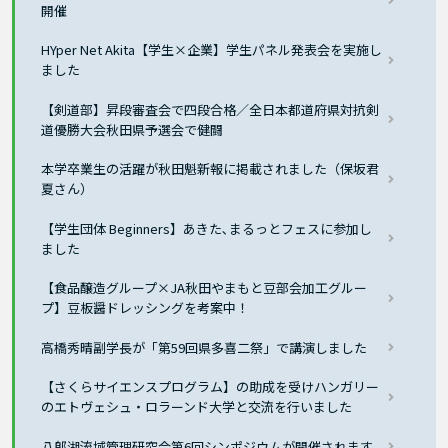
開催
HYper Net Akita【学生×企業】学生パネル発表会を実施し
ました
【剣道部】昇段審査会で四段合格／全日本都道府県対抗剣
道優勝大会秋田県予選会で健闘
本学卒業生の活躍が秋田魁新報に掲載されました（保坂君
夏さん）
【学生団体 Beginners】あきた､まるっとフェスに参加し
ました
【食品醸造グループ×JA秋田やまもと豆部会加工グルー
プ】豆板醤ドレッシングを考案中！
高橋秀晴副学長が「第59回県多喜二祭」で講演しました
【さくらサイエンスプログラム】の助成を受けハンガリー
のエトヴェシュ・ロラーンド大学と交流を行いました
八郎湖流域管理研究会第6回シンポジウムが開催されます