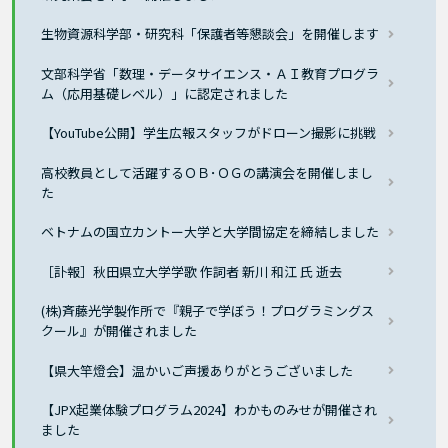
生物資源科学部・研究科「保護者等懇談会」を開催します
文部科学省「数理・データサイエンス・ＡＩ教育プログラ
ム（応用基礎レベル）」に認定されました
【YouTube公開】学生広報スタッフがドローン撮影に挑戦
高校教員として活躍するＯＢ･ＯＧの講演会を開催しまし
た
ベトナムの国立カントー大学と大学間協定を締結しました
［訃報］秋田県立大学学歌 作詞者 新川 和江 氏 逝去
(株)斉藤光学製作所で『親子で学ぼう！プログラミングス
クール』が開催されました
【県大竿燈会】温かいご声援ありがとうございました
【JPX起業体験プログラム2024】わかものみせが開催され
ました