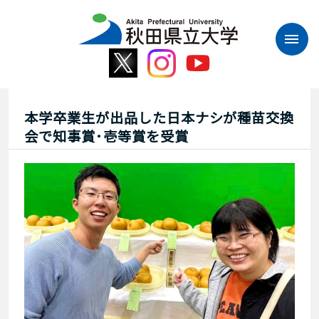
本
文
へ
ス
キ
ッ
プ
本学卒業生が出品した日本ナシが種苗交換
会で知事賞･壱等賞を受賞