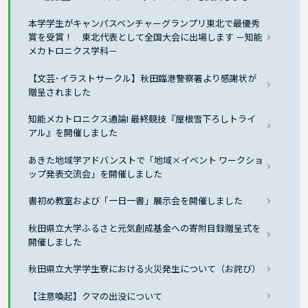
本学学生がキャンパスベンチャーグランプリ東北で最優秀
賞を受賞！ 東北代表として全国大会に出場します －知能
メカトロニクス学科－
【文芸･イラストサークル】秋田臨港警察署より感謝状が
贈呈されました
知能メカトロニクス通論I 最終競技『屋根雪下ろしトライ
アル』を開催しました
あきた地域学アドバンストで「地域×イベント ワークショ
ップ発表交流会」を開催しました
書初め教室および「一日一書」展示会を開催しました
秋田県立大学ふるさと元気創成基金への寄附目録贈呈式を
開催しました
秋田県立大学学生寮における火災発生について（お詫び）
【注意喚起】クマの出没について