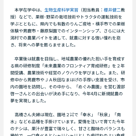
本学在学中は、
生物生産科学実習
（担当教員：
櫻井健二
教
授）などで、果樹･野菜の栽培技術やトラクタの運転技術を
学ぶとともに、県内でも有数のりんご産地・横手市での果樹
体験や男鹿市・藤原梨園でのインターンシップ、さらには大
潟村での農業バイトを通して、就農に対する強い憧れを抱
き、将来への夢を膨らませました。
卒業後は就農を目指し、地域農業の優れた担い手を育成す
る県の研修制度「未来農業のフロンティア育成研修」を２年
間受講、農業技術や経営のノウハウを学びました。また、研
修中から男鹿市やＪＡ秋田なまはげの手厚い支援を受け、市
内の園地を訪問し、その中から、「めぐみ農園」を営む渡部
啓一さんとの出会いが決め手になり、今年4月に新規就農の
夢を実現しました。
高橋さん夫婦は現在、園地２㌶で「幸水」「秋泉」「南
水」など６品種を手掛けています。愛情を注いで育てた今年
のナシは、果汁が豊富で瑞々しく、甘さと酸味のバランスも
絶妙で、一口食べるとシャリシャリとした歯切れのよい食感