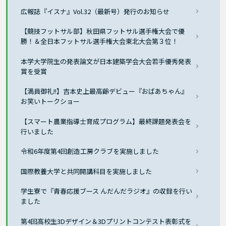
広報誌『イスナ』Vol.32（最新号）発行のお知らせ
【競技フットサル部】秋田県フットサル選手権大会で優
勝！＆全日本フットサル選手権大会東北大会第３位！
本学大学院生の発表論文が日本建築学会大会若手優秀発表
賞を受賞
【満員御礼!!】吉本史上最高齢デビュー『おばあちゃん』
お笑いトークショー
【スマート農業指導士育成プログラム】最終課題発表会を
行いました
令和6年度第4回創造工房クラブを実施しました
国際教養大学と共同開講科目を実施しました
学生寮で『青春応援ブース んだんだラジオ』の収録を行い
ました
第4回高校生3Dデザイン＆3Dプリントコンテスト表彰式を