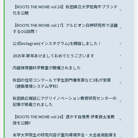
【ROOTS THE MOVIE vol 18】秋田県立大学短角牛ブランド
化を公開
【ROOTS THE MOVIE vol 17】アルビオン白神研究所で活躍
するOG訪問！
公式Instagram(インスタグラム)を開設しました！
2025年 新年あけましておめでとうございます
内越保育園科学教室が開催されました
秋田の住宅コンクールで学生部門優秀賞など3名が受賞
（建築環境システム学科）
秋田県広報誌にアグリイノベーション教育研究センターの
記事が掲載されました
【ROOTS THE MOVIE vol 16】透かす自慢男 伊東良太准教
授を公開!!
本学大学院生の研究内容が室内環境学会・大会長奨励賞を