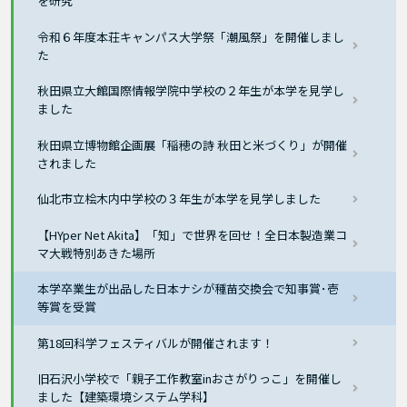
を研究
令和６年度本荘キャンパス大学祭「潮風祭」を開催しまし
た
秋田県立大館国際情報学院中学校の２年生が本学を見学し
ました
秋田県立博物館企画展「稲穂の詩 秋田と米づくり」が開催
されました
仙北市立桧木内中学校の３年生が本学を見学しました
【HYper Net Akita】「知」で世界を回せ！全日本製造業コ
マ大戦特別あきた場所
本学卒業生が出品した日本ナシが種苗交換会で知事賞･壱
等賞を受賞
第18回科学フェスティバルが開催されます！
旧石沢小学校で「親子工作教室inおさがりっこ」を開催し
ました【建築環境システム学科】