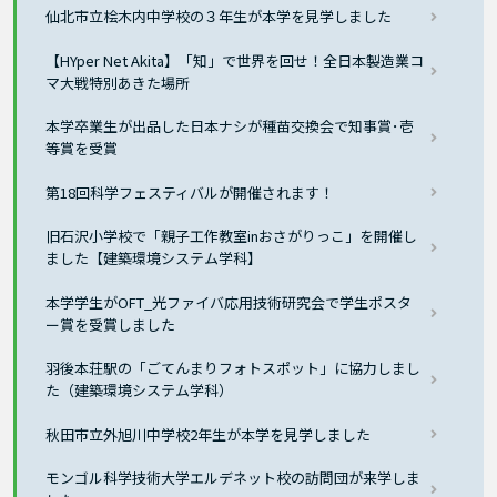
仙北市立桧木内中学校の３年生が本学を見学しました
【HYper Net Akita】「知」で世界を回せ！全日本製造業コ
マ大戦特別あきた場所
本学卒業生が出品した日本ナシが種苗交換会で知事賞･壱
等賞を受賞
第18回科学フェスティバルが開催されます！
旧石沢小学校で「親子工作教室inおさがりっこ」を開催し
ました【建築環境システム学科】
本学学生がOFT_光ファイバ応用技術研究会で学生ポスタ
ー賞を受賞しました
羽後本荘駅の「ごてんまりフォトスポット」に協力しまし
た（建築環境システム学科）
秋田市立外旭川中学校2年生が本学を見学しました
モンゴル科学技術大学エルデネット校の訪問団が来学しま