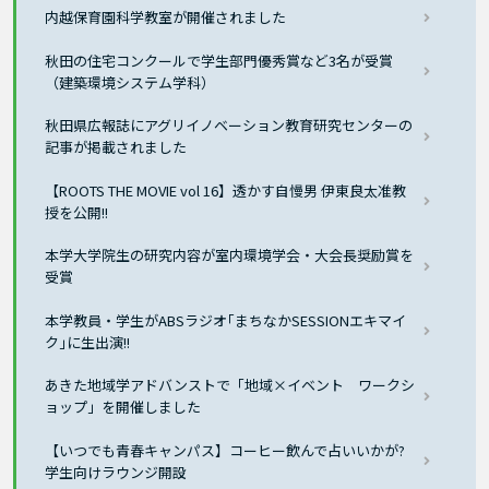
内越保育園科学教室が開催されました
秋田の住宅コンクールで学生部門優秀賞など3名が受賞
（建築環境システム学科）
秋田県広報誌にアグリイノベーション教育研究センターの
記事が掲載されました
【ROOTS THE MOVIE vol 16】透かす自慢男 伊東良太准教
授を公開!!
本学大学院生の研究内容が室内環境学会・大会長奨励賞を
受賞
本学教員・学生がABSラジオ｢まちなかSESSIONエキマイ
ク｣に生出演!!
あきた地域学アドバンストで「地域×イベント ワークシ
ョップ」を開催しました
【いつでも青春キャンパス】コーヒー飲んで占いいかが?
学生向けラウンジ開設