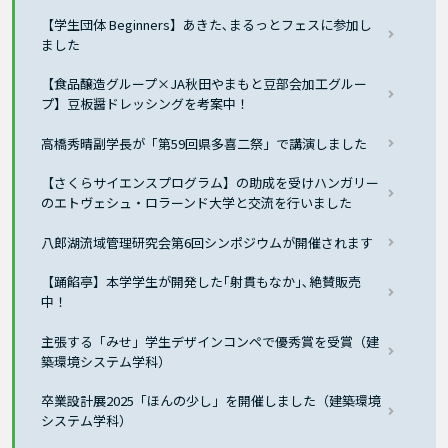
【学生団体 Beginners】あきた､まるっとフェスに参加し
ました
【食品醸造グループ×JA秋田やまもと豆部会加工グルー
プ】豆板醤ドレッシングを考案中！
高橋秀晴副学長が「第59回県多喜二祭」で講演しました
【さくらサイエンスプログラム】の助成を受けハンガリー
のエトヴェシュ・ロラーンド大学と交流を行いました
八郎湖流域管理研究会第6回シンポジウムが開催されます
【踊餡亭】本学学生が開発した｢射貫もなか｣､絶賛販売
中！
主張する「みせ」学生デザインコンペで優秀賞を受賞（建
築環境システム学科）
卒業設計展2025「ほんの少し」を開催しました（建築環境
システム学科）