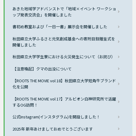
あきた地域学アドバンストで「地域×イベント ワークショ
ップ発表交流会」を開催しました
書初め教室および「一日一書」展示会を開催しました
秋田県立大学ふるさと元気創成基金への寄附目録贈呈式を
開催しました
秋田県立大学学生寮における火災発生について（お詫び）
【注意喚起】クマの出没について
【ROOTS THE MOVIE vol 18】秋田県立大学短角牛ブランド
化を公開
【ROOTS THE MOVIE vol 17】アルビオン白神研究所で活躍
するOG訪問！
公式Instagram(インスタグラム)を開設しました！
2025年 新年あけましておめでとうございます