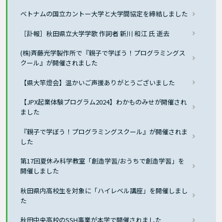
ベトナムの国立カントー大学と大学間協定を締結しました
［訃報］秋田県立大学学歌 作詞者 新川 和江 氏 逝去
(株)斉藤光学製作所で『親子で学ぼう！プログラミングス
クール』が開催されました
【県大竿燈会】温かいご声援ありがとうございました
【JPX起業体験プログラム2024】わかものみせが開催され
ました
『親子で学ぼう！プログラミングスクール』が開催されま
した
第17回夏休み科学教室「創造学習/おうちで創造学習」を
開催しました
秋田県内高校生を対象に「ハイレベル講座」を開催しまし
た
秋田中央高校のSSH事業が本学で開催されました