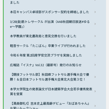
ました
本荘キャンパス卓球部がスポンサー契約を締結しました
3/28(金)筋トレサークル が出演（AAB秋田朝日放送#ゆる
e〜学園｣）
本学教員が東北農政局と意見交換を行いました
軽音サークル「たこばん」卒業ライブが行われました
令和６年度 第2回産学官交流プラザを実施しました
広報誌『イスナ』Vol.32（最新号）発行のお知らせ
【競技フットサル部】秋田県フットサル選手権大会で優
勝！＆全日本フットサル選手権大会東北大会第３位！
本学大学院生の発表論文が日本建築学会大会若手優秀発表
賞を受賞
【満員御礼!!】吉本史上最高齢デビュー『おばあちゃん』
お笑いトークショー