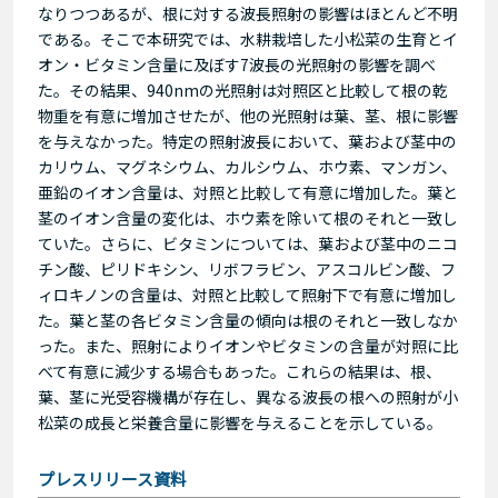
なりつつあるが、根に対する波長照射の影響はほとんど不明
である。そこで本研究では、水耕栽培した小松菜の生育とイ
オン・ビタミン含量に及ぼす7波長の光照射の影響を調べ
た。その結果、940nmの光照射は対照区と比較して根の乾
物重を有意に増加させたが、他の光照射は葉、茎、根に影響
を与えなかった。特定の照射波長において、葉および茎中の
カリウム、マグネシウム、カルシウム、ホウ素、マンガン、
亜鉛のイオン含量は、対照と比較して有意に増加した。葉と
茎のイオン含量の変化は、ホウ素を除いて根のそれと一致し
ていた。さらに、ビタミンについては、葉および茎中のニコ
チン酸、ピリドキシン、リボフラビン、アスコルビン酸、フ
ィロキノンの含量は、対照と比較して照射下で有意に増加し
た。葉と茎の各ビタミン含量の傾向は根のそれと一致しなか
った。また、照射によりイオンやビタミンの含量が対照に比
べて有意に減少する場合もあった。これらの結果は、根、
葉、茎に光受容機構が存在し、異なる波長の根への照射が小
松菜の成長と栄養含量に影響を与えることを示している。
プレスリリース資料