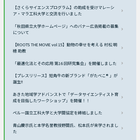
【さくらサイエンスプログラム】の助成を受けマレーシ
ア・マラ工科大学と交流を行いました
「秋田県立大学ホームページ」へのバナー広告掲載の募集
について
【ROOTS THE MOVIE vol 15】動物の幸せを考える 村松 明
穂 助教
「最適化法とその応用 第16 回研究集会」を開催しました
【プレスリリース】短角牛の新ブランド「がたべこ® 」が
誕生!!
あきた地域学アドバンストで「データサイエンティスト育
成を目指したワークショップ」を開催！！
ペルー国立工科大学と大学間協定を締結しました
青山慶示氏と本学名誉教授野間氏、松本氏が来学されまし
た