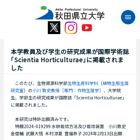
本
文
へ
ス
キ
ッ
プ
本学教員及び学生の研究成果が国際学術誌
｢Scientia Horticulturae｣に掲載されま
した
このたび、生物資源科学部
生物生産科学科
（
植物生態生理
研究室
）の
小川 敦史教授［専門：作物生理学］
、大学院
生、学部生の研究成果が国際誌「Scientia Horticulturae」
に掲載されました。
本研究は特許出願済みです。
特願2024-019299 水耕栽培方法及び栽培装置 小川敦史
金俊輔 武藤大悟 木村涼夏 豊福恭子 2024年2月13日出願