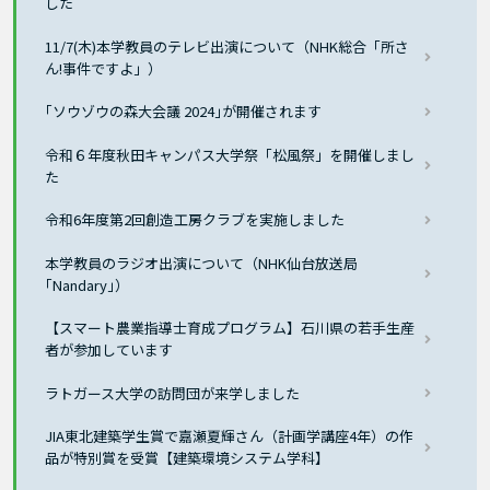
した
11/7(木)本学教員のテレビ出演について（NHK総合「所さ
ん!事件ですよ」）
｢ソウゾウの森大会議 2024｣が開催されます
令和６年度秋田キャンパス大学祭「松風祭」を開催しまし
た
令和6年度第2回創造工房クラブを実施しました
本学教員のラジオ出演について（NHK仙台放送局
｢Nandary｣）
【スマート農業指導士育成プログラム】石川県の若手生産
者が参加しています
ラトガース大学の訪問団が来学しました
JIA東北建築学生賞で嘉瀬夏輝さん（計画学講座4年）の作
品が特別賞を受賞【建築環境システム学科】