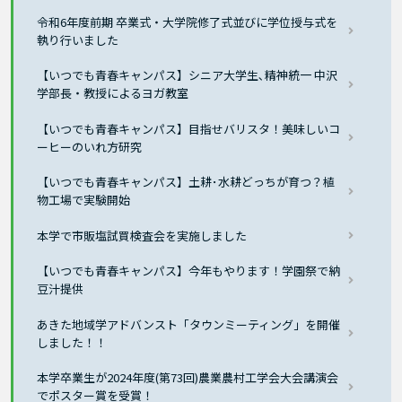
令和6年度前期 卒業式・大学院修了式並びに学位授与式を
執り行いました
【いつでも青春キャンパス】シニア大学生､精神統一 中沢
学部長・教授によるヨガ教室
【いつでも青春キャンパス】目指せバリスタ！美味しいコ
ーヒーのいれ方研究
【いつでも青春キャンパス】土耕･水耕どっちが育つ？植
物工場で実験開始
本学で市販塩試買検査会を実施しました
【いつでも青春キャンパス】今年もやります！学園祭で納
豆汁提供
あきた地域学アドバンスト「タウンミーティング」を開催
しました！！
本学卒業生が2024年度(第73回)農業農村工学会大会講演会
でポスター賞を受賞！