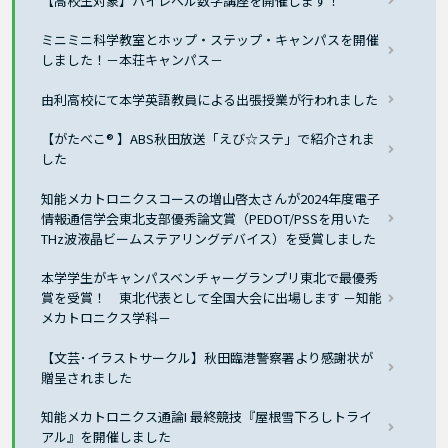
【高校生対象】ハイレベル数学講座を開催します！
ミニミニ科学教室とホップ・ステップ・キャンパスを開催
しました！－本荘キャンパス－
由利高校にて本学英語教員による出張授業が行われました
【がたべこ® 】ABS秋田放送「えび☆ステ」で紹介されま
した
知能メカトロニクスコースの増山啓太さんが2024年度電子
情報通信学会東北支部優秀論文賞（PEDOT/PSSを用いた
THz波液晶ビームステアリングデバイス）を受賞しました
本学学生がキャンパスベンチャーグランプリ東北で最優秀
賞を受賞！ 東北代表として全国大会に出場します －知能
メカトロニクス学科－
【文芸･イラストサークル】秋田臨港警察署より感謝状が
贈呈されました
知能メカトロニクス通論I 最終競技『屋根雪下ろしトライ
アル』を開催しました