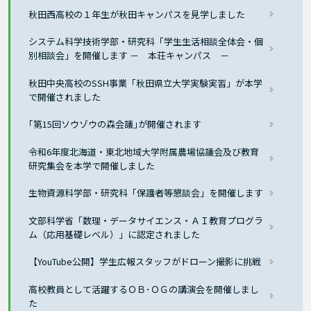
秋田西高校の１年生が秋田キャンパスを見学しました
システム科学技術学部・研究科「学生生活相談全体会・個
別相談会」を開催します － 本荘キャンパス －
秋田中央高校のSSH事業「秋田県立大学実験実習」が本学
で開催されました
｢第15回ソウゾウの森会議｣が開催されます
令和6年度北海道・東北地域大学附属農場協議会及び教育
研究集会を本学で開催しました
生物資源科学部・研究科「保護者等懇談会」を開催します
文部科学省「数理・データサイエンス・ＡＩ教育プログラ
ム（応用基礎レベル）」に認定されました
【YouTube公開】学生広報スタッフがドローン撮影に挑戦
高校教員として活躍するＯＢ･ＯＧの講演会を開催しまし
た