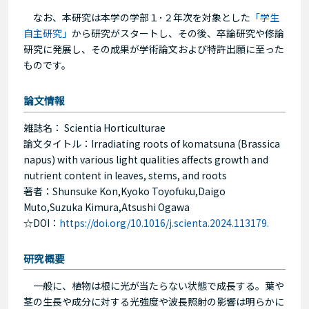
なお、本研究は本学の学部１･２年次を対象とした
「学生
自主研究」
から研究がスタートし、その後、卒論研究や修論
研究に発展し、その成果が学術論文および特許出願に至った
ものです。
論文情報
雑誌名： Scientia Horticulturae
論文タイトル：Irradiating roots of komatsuna (Brassica
napus) with various light qualities affects growth and
nutrient content in leaves, stems, and roots
著者：Shunsuke Kon,Kyoko Toyofuku,Daigo
Muto,Suzuka Kimura,Atsushi Ogawa
☆DOI：
https://doi.org/10.1016/j.scienta.2024.113179.
研究概要
一般に、植物は根に光が当たらない状態で成長する。葉や
茎の生長や成分に対する光強度や波長照射の影響は明らかに