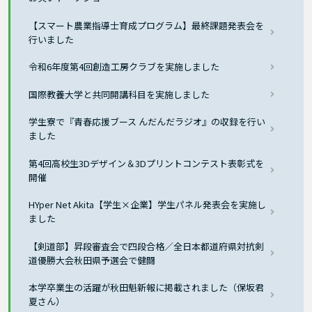
【スマート農業指導士育成プログラム】最終課題発表会を
行いました
令和6年度第4回創造工房クラブを実施しました
国際教養大学と共同開講科目を実施しました
学生寮で『青春応援ブース んだんだラジオ』の収録を行い
ました
第4回高校生3Dデザイン＆3Dプリントコンテスト表彰式を
開催
HYper Net Akita【学生×企業】学生パネル発表会を実施し
ました
【剣道部】昇段審査会で四段合格／全日本都道府県対抗剣
道優勝大会秋田県予選会で健闘
本学卒業生の活躍が秋田魁新報に掲載されました（保坂君
夏さん）