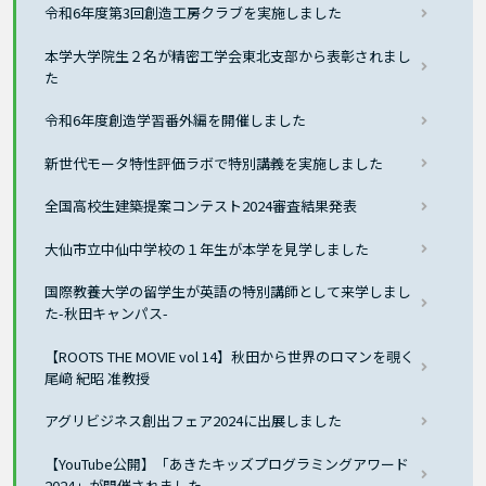
令和6年度第3回創造工房クラブを実施しました
本学大学院生２名が精密工学会東北支部から表彰されまし
た
令和6年度創造学習番外編を開催しました
新世代モータ特性評価ラボで特別講義を実施しました
全国高校生建築提案コンテスト2024審査結果発表
大仙市立中仙中学校の１年生が本学を見学しました
国際教養大学の留学生が英語の特別講師として来学しまし
た-秋田キャンパス-
【ROOTS THE MOVIE vol 14】秋田から世界のロマンを覗く
尾﨑 紀昭 准教授
アグリビジネス創出フェア2024に出展しました
【YouTube公開】「あきたキッズプログラミングアワード
2024」が開催されました