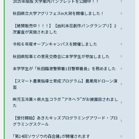
2025年度版 大学案内パンフレットを公開中！！
秋田県立大学アグリフェスin大潟を開催しました！
【絶賛販売中！！！】【由利本荘創作パングランプリ】2
次審査が実施されました
令和６年度オープンキャンパスを開催しました
秋田県知事との意見交換会に本学学生が参加しました
本学学生が「秋田臨港警察署1日警察署長」を務めました
【スマート農業指導士育成プログラム】農業用ドローン演
習
㈱児玉冷菓×県大生コラボ ”アネヘラ”がお披露目されまし
た
【受付開始】あきたキッズプログラミングアワード・プロ
グラミングスクール
｢第14回ソウゾウの森会議｣が開催されます