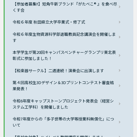
【参加者募集!!】短角牛新ブランド『がたべこ® 』を食べ尽
くす会
令和６年度 秋田県立大学卒業式・修了式
令和６年度生物資源科学部退職教員記念講演会を開催しま
す
本学学生が第20回キャンパスベンチャーグランプリ東北表
彰式に参加しました！
【和楽器サークル】二週連続！演奏会に出演します
第４回高校生3Dデザイン＆3Dプリントコンテスト審査結
果発表！
令和6年度キャップストーンプロジェクト発表会（経営シ
ステム工学科）を開催しました
令和7年度からの「多子世帯の大学等授業料無償化」につ
いて