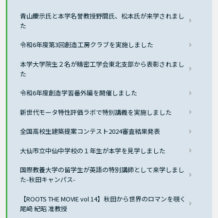
青山慶示氏と本学名誉教授野間氏、松本氏が来学されまし
た
令和6年度第3回創造工房クラブを実施しました
本学大学院生２名が精密工学会東北支部から表彰されまし
た
令和6年度創造学習番外編を開催しました
新世代モータ特性評価ラボで特別講義を実施しました
全国高校生建築提案コンテスト2024審査結果発表
大仙市立中仙中学校の１年生が本学を見学しました
国際教養大学の留学生が英語の特別講師として来学しまし
た-秋田キャンパス-
【ROOTS THE MOVIE vol 14】秋田から世界のロマンを覗く
尾﨑 紀昭 准教授