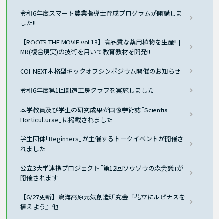
令和6年度スマート農業指導士育成プログラムが開講しま
した!!
【ROOTS THE MOVIE vol 13】高品質な薬用植物を生産!! |
MR(複合現実)の技術を用いて教育教材を開発!!
COI-NEXT本格型キックオフシンポジウム開催のお知らせ
令和6年度第1回創造工房クラブを実施しました
本学教員及び学生の研究成果が国際学術誌｢Scientia
Horticulturae｣に掲載されました
学生団体｢Beginners｣が主催するトークイベントが開催さ
れました
公立3大学連携プロジェクト｢第12回ソウゾウの森会議｣が
開催されます
【6/27更新】鳥海高原元気創造研究会『花立にルピナスを
植えよう』他