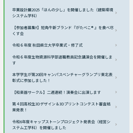
卒業設計展2025「ほんの少し」を開催しました（建築環境
システム学科）
【参加者募集!!】短角牛新ブランド『がたべこ® 』を食べ尽
くす会
令和６年度 秋田県立大学卒業式・修了式
令和６年度生物資源科学部退職教員記念講演会を開催しま
す
本学学生が第20回キャンパスベンチャーグランプリ東北表
彰式に参加しました！
【和楽器サークル】二週連続！演奏会に出演します
第４回高校生3Dデザイン＆3Dプリントコンテスト審査結
果発表！
令和6年度キャップストーンプロジェクト発表会（経営シ
ステム工学科）を開催しました