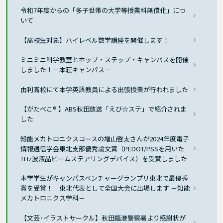
令和7年度からの「多子世帯の大学等授業料無償化」につ
いて
【高校生対象】ハイレベル数学講座を開催します！
ミニミニ科学教室とホップ・ステップ・キャンパスを開催
しました！－本荘キャンパス－
由利高校にて本学英語教員による出張授業が行われました
【がたべこ® 】ABS秋田放送「えび☆ステ」で紹介されま
した
知能メカトロニクスコースの増山啓太さんが2024年度電子
情報通信学会東北支部優秀論文賞（PEDOT/PSSを用いた
THz波液晶ビームステアリングデバイス）を受賞しました
本学学生がキャンパスベンチャーグランプリ東北で最優秀
賞を受賞！ 東北代表として全国大会に出場します －知能
メカトロニクス学科－
【文芸･イラストサークル】秋田臨港警察署より感謝状が