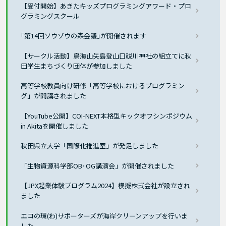
【受付開始】あきたキッズプログラミングアワード・プロ
グラミングスクール
｢第14回ソウゾウの森会議｣が開催されます
【サークル活動】鳥海山矢島登山口祓川神社の組立てに秋
田学生まちづくり団体が参加しました
高等学校教員向け研修「高等学校におけるプログラミン
グ」が開講されました
【YouTube公開】COI-NEXT本格型キックオフシンポジウム
in Akitaを開催しました
秋田県立大学「国際化推進室」が発足しました
「生物資源科学部OB･OG講演会」が開催されました
【JPX起業体験プログラム2024】模擬株式会社が設立され
ました
エコの環(わ)サポーターズが海岸クリーンアップを行いま
した