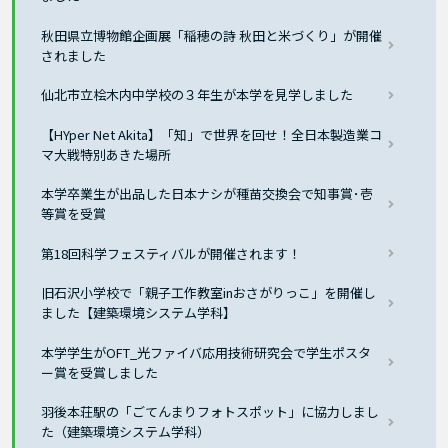
秋田県立博物館企画展「稲穂の詩 秋田と米づくり」が開催
されました
仙北市立桧木内中学校の３年生が本学を見学しました
【HYper Net Akita】「知」で世界を回せ！全日本製造業コ
マ大戦特別あきた場所
本学卒業生が出品した日本ナシが種苗交換会で知事賞･壱
等賞を受賞
第18回科学フェスティバルが開催されます！
旧石沢小学校で「親子工作教室inおさがりっこ」を開催し
ました【建築環境システム学科】
本学学生がOFT_光ファイバ応用技術研究会で学生ポスタ
ー賞を受賞しました
羽後本荘駅の「ごてんまりフォトスポット」に協力しまし
た（建築環境システム学科）