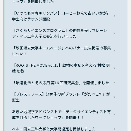
ョップ」を開催しました
【いつでも青春キャンパス】コーヒー飲んで占いいかが?
学生向けラウンジ開設
【さくらサイエンスプログラム】の助成を受けマレーシ
ア・マラ工科大学と交流を行いました
「秋田県立大学ホームページ」へのバナー広告掲載の募集
について
【ROOTS THE MOVIE vol 15】動物の幸せを考える 村松 明
穂 助教
「最適化法とその応用 第16 回研究集会」を開催しました
【プレスリリース】短角牛の新ブランド「がたべこ® 」が
誕生!!
あきた地域学アドバンストで「データサイエンティスト育
成を目指したワークショップ」を開催！！
ペルー国立工科大学と大学間協定を締結しました