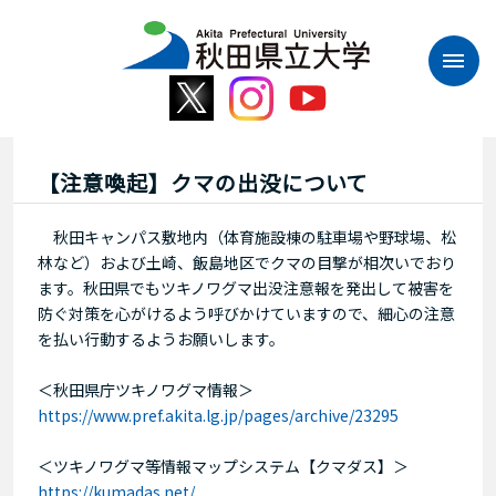
本
文
へ
ス
キ
ッ
プ
【注意喚起】クマの出没について
秋田キャンパス敷地内（体育施設棟の駐車場や野球場、松
林など）および土崎、飯島地区でクマの目撃が相次いでおり
ます。秋田県でもツキノワグマ出没注意報を発出して被害を
防ぐ対策を心がけるよう呼びかけていますので、細心の注意
を払い行動するようお願いします。
＜秋田県庁ツキノワグマ情報＞
https://www.pref.akita.lg.jp/pages/archive/23295
＜ツキノワグマ等情報マップシステム【クマダス】＞
https://kumadas.net/