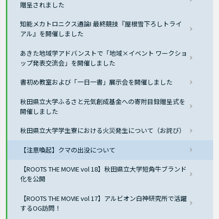
贈呈されました
知能メカトロニクス通論I 最終競技『屋根雪下ろしトライ
アル』を開催しました
あきた地域学アドバンストで「地域×イベント ワークショ
ップ発表交流会」を開催しました
書初め教室および「一日一書」展示会を開催しました
秋田県立大学ふるさと元気創成基金への寄附目録贈呈式を
開催しました
秋田県立大学学生寮における火災発生について（お詫び）
【注意喚起】クマの出没について
【ROOTS THE MOVIE vol 18】秋田県立大学短角牛ブランド
化を公開
【ROOTS THE MOVIE vol 17】アルビオン白神研究所で活躍
するOG訪問！