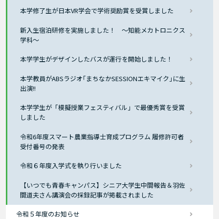
本学修了生が日本VR学会で学術奨励賞を受賞しました
新入生宿泊研修を実施しました！ ～知能メカトロニクス
学科～
本学学生がデザインしたバスが運行を開始しました！
本学教員がABSラジオ｢まちなかSESSIONエキマイク｣に生
出演!!
本学学生が「模擬授業フェスティバル」で最優秀賞を受賞
しました
令和6年度スマート農業指導士育成プログラム 履修許可者
受付番号の発表
令和６年度入学式を執り行いました
【いつでも青春キャンパス】シニア大学生中間報告＆羽佐
間道夫さん講演会の採録記事が掲載されました
令和５年度のお知らせ