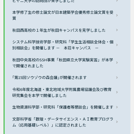
ビヤニ大学の訪問団が来学しました
本学修了生の修士論文が日本建築学会優秀修士論文賞を受
賞
秋田西高校の１年生が秋田キャンパスを見学しました
システム科学技術学部・研究科「学生生活相談全体会・個
別相談会」を開催します － 本荘キャンパス －
秋田中央高校のSSH事業「秋田県立大学実験実習」が本学
で開催されました
｢第15回ソウゾウの森会議｣が開催されます
令和6年度北海道・東北地域大学附属農場協議会及び教育
研究集会を本学で開催しました
生物資源科学部・研究科「保護者等懇談会」を開催します
文部科学省「数理・データサイエンス・ＡＩ教育プログラ
ム（応用基礎レベル）」に認定されました