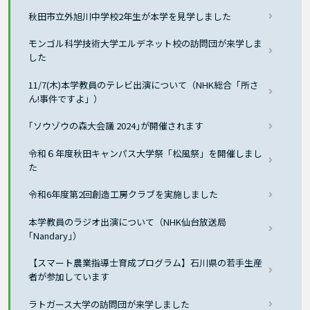
秋田市立外旭川中学校2年生が本学を見学しました
モンゴル科学技術大学エルデネット校の訪問団が来学しま
した
11/7(木)本学教員のテレビ出演について（NHK総合「所さ
ん!事件ですよ」）
｢ソウゾウの森大会議 2024｣が開催されます
令和６年度秋田キャンパス大学祭「松風祭」を開催しまし
た
令和6年度第2回創造工房クラブを実施しました
本学教員のラジオ出演について（NHK仙台放送局
｢Nandary｣）
【スマート農業指導士育成プログラム】石川県の若手生産
者が参加しています
ラトガース大学の訪問団が来学しました