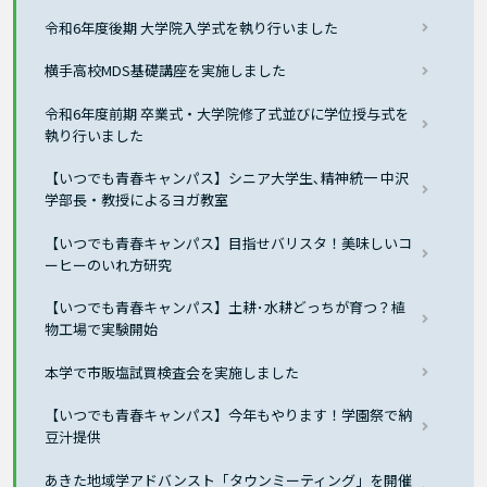
令和6年度後期 大学院入学式を執り行いました
横手高校MDS基礎講座を実施しました
令和6年度前期 卒業式・大学院修了式並びに学位授与式を
執り行いました
【いつでも青春キャンパス】シニア大学生､精神統一 中沢
学部長・教授によるヨガ教室
【いつでも青春キャンパス】目指せバリスタ！美味しいコ
ーヒーのいれ方研究
【いつでも青春キャンパス】土耕･水耕どっちが育つ？植
物工場で実験開始
本学で市販塩試買検査会を実施しました
【いつでも青春キャンパス】今年もやります！学園祭で納
豆汁提供
あきた地域学アドバンスト「タウンミーティング」を開催