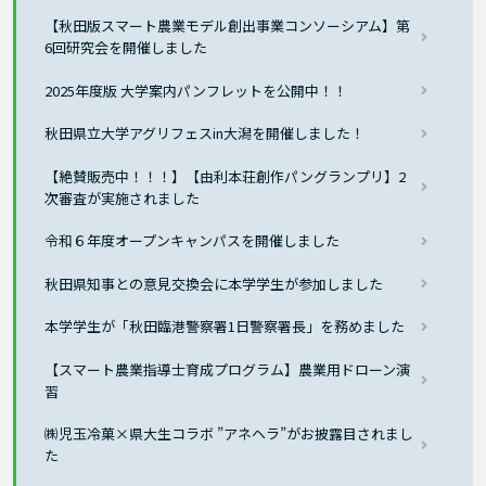
【秋田版スマート農業モデル創出事業コンソーシアム】第
6回研究会を開催しました
2025年度版 大学案内パンフレットを公開中！！
秋田県立大学アグリフェスin大潟を開催しました！
【絶賛販売中！！！】【由利本荘創作パングランプリ】2
次審査が実施されました
令和６年度オープンキャンパスを開催しました
秋田県知事との意見交換会に本学学生が参加しました
本学学生が「秋田臨港警察署1日警察署長」を務めました
【スマート農業指導士育成プログラム】農業用ドローン演
習
㈱児玉冷菓×県大生コラボ ”アネヘラ”がお披露目されまし
た