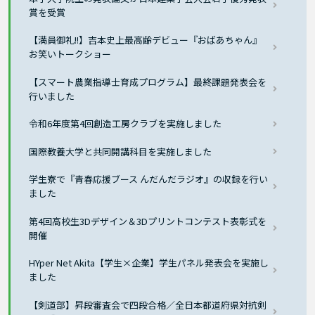
賞を受賞
【満員御礼!!】吉本史上最高齢デビュー『おばあちゃん』
お笑いトークショー
【スマート農業指導士育成プログラム】最終課題発表会を
行いました
令和6年度第4回創造工房クラブを実施しました
国際教養大学と共同開講科目を実施しました
学生寮で『青春応援ブース んだんだラジオ』の収録を行い
ました
第4回高校生3Dデザイン＆3Dプリントコンテスト表彰式を
開催
HYper Net Akita【学生×企業】学生パネル発表会を実施し
ました
【剣道部】昇段審査会で四段合格／全日本都道府県対抗剣