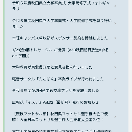
令和６年度秋田県立大学卒業式･大学院修了式フォトギャ
ラリー
令和６年度秋田県立大学卒業式・大学院修了式を執り行い
ました
本荘キャンパス卓球部がスポンサー契約を締結しました
3/28(金)筋トレサークル が出演（AAB秋田朝日放送#ゆる
e〜学園｣）
本学教員が東北農政局と意見交換を行いました
軽音サークル「たこばん」卒業ライブが行われました
令和６年度 第2回産学官交流プラザを実施しました
広報誌『イスナ』Vol.32（最新号）発行のお知らせ
【競技フットサル部】秋田県フットサル選手権大会で優
勝！＆全日本フットサル選手権大会東北大会第３位！
本学大学院生の発表論文が日本建築学会大会若手優秀発表