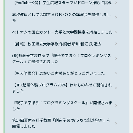
【YouTube公開】学生広報スタッフがドローン撮影に挑戦
高校教員として活躍するＯＢ･ＯＧの講演会を開催しまし
た
ベトナムの国立カントー大学と大学間協定を締結しました
［訃報］秋田県立大学学歌 作詞者 新川 和江 氏 逝去
(株)斉藤光学製作所で『親子で学ぼう！プログラミングス
クール』が開催されました
【県大竿燈会】温かいご声援ありがとうございました
【JPX起業体験プログラム2024】わかものみせが開催され
ました
『親子で学ぼう！プログラミングスクール』が開催されま
した
第17回夏休み科学教室「創造学習/おうちで創造学習」を
開催しました