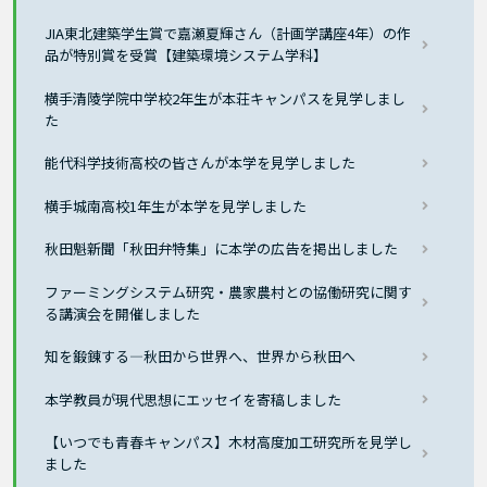
JIA東北建築学生賞で嘉瀬夏輝さん（計画学講座4年）の作
品が特別賞を受賞【建築環境システム学科】
横手清陵学院中学校2年生が本荘キャンパスを見学しまし
た
能代科学技術高校の皆さんが本学を見学しました
横手城南高校1年生が本学を見学しました
秋田魁新聞「秋田弁特集」に本学の広告を掲出しました
ファーミングシステム研究・農家農村との協働研究に関す
る講演会を開催しました
知を鍛錬する―秋田から世界へ、世界から秋田へ
本学教員が現代思想にエッセイを寄稿しました
【いつでも青春キャンパス】木材高度加工研究所を見学し
ました