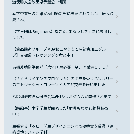
道優勝大会秋田県予選会で健闘
本学卒業生の活躍が秋田魁新報に掲載されました（保坂君
夏さん）
【学生団体 Beginners】あきた､まるっとフェスに参加し
ました
【食品醸造グループ×JA秋田やまもと豆部会加工グルー
プ】豆板醤ドレッシングを考案中！
高橋秀晴副学長が「第59回県多喜二祭」で講演しました
【さくらサイエンスプログラム】の助成を受けハンガリー
のエトヴェシュ・ロラーンド大学と交流を行いました
八郎湖流域管理研究会第6回シンポジウムが開催されます
【踊餡亭】本学学生が開発した｢射貫もなか｣､絶賛販売
中！
主張する「みせ」学生デザインコンペで優秀賞を受賞（建
築環境システム学科）