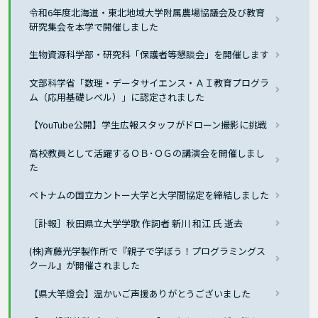
令和6年度北海道・東北地域大学附属農場協議会及び教育
研究集会を本学で開催しました
生物資源科学部・研究科「保護者等懇談会」を開催します
文部科学省「数理・データサイエンス・ＡＩ教育プログラ
ム（応用基礎レベル）」に認定されました
【YouTube公開】学生広報スタッフがドローン撮影に挑戦
高校教員として活躍するＯＢ･ＯＧの講演会を開催しまし
た
ベトナムの国立カントー大学と大学間協定を締結しました
［訃報］秋田県立大学学歌 作詞者 新川 和江 氏 逝去
(株)斉藤光学製作所で『親子で学ぼう！プログラミングス
クール』が開催されました
【県大竿燈会】温かいご声援ありがとうございました