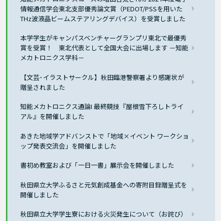
情報通信学会東北支部優秀論文賞（PEDOT/PSSを用いた
THz波液晶ビームステアリングデバイス）を受賞しました
本学学生がキャンパスベンチャーグランプリ東北で最優秀
賞を受賞！ 東北代表として全国大会に出場します －知能
メカトロニクス学科－
【文芸･イラストサークル】秋田臨港警察署より感謝状が
贈呈されました
知能メカトロニクス通論I 最終競技『屋根雪下ろしトライ
アル』を開催しました
あきた地域学アドバンストで「地域×イベント ワークショ
ップ発表交流会」を開催しました
書初め教室および「一日一書」展示会を開催しました
秋田県立大学ふるさと元気創成基金への寄附目録贈呈式を
開催しました
秋田県立大学学生寮における火災発生について（お詫び）