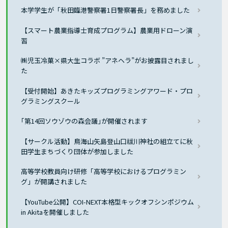
本学学生が「秋田臨港警察署1日警察署長」を務めました
【スマート農業指導士育成プログラム】農業用ドローン演
習
㈱児玉冷菓×県大生コラボ ”アネヘラ”がお披露目されまし
た
【受付開始】あきたキッズプログラミングアワード・プロ
グラミングスクール
｢第14回ソウゾウの森会議｣が開催されます
【サークル活動】鳥海山矢島登山口祓川神社の組立てに秋
田学生まちづくり団体が参加しました
高等学校教員向け研修「高等学校におけるプログラミン
グ」が開講されました
【YouTube公開】COI-NEXT本格型キックオフシンポジウム
in Akitaを開催しました