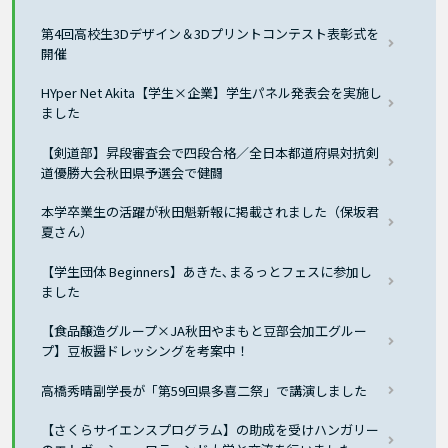
第4回高校生3Dデザイン＆3Dプリントコンテスト表彰式を
開催
HYper Net Akita【学生×企業】学生パネル発表会を実施し
ました
【剣道部】昇段審査会で四段合格／全日本都道府県対抗剣
道優勝大会秋田県予選会で健闘
本学卒業生の活躍が秋田魁新報に掲載されました（保坂君
夏さん）
【学生団体 Beginners】あきた､まるっとフェスに参加し
ました
【食品醸造グループ×JA秋田やまもと豆部会加工グルー
プ】豆板醤ドレッシングを考案中！
高橋秀晴副学長が「第59回県多喜二祭」で講演しました
【さくらサイエンスプログラム】の助成を受けハンガリー