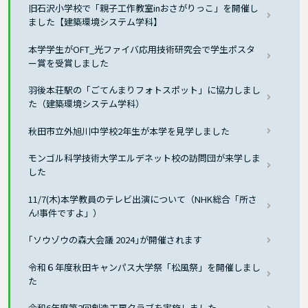
旧石沢小学校で「親子工作教室inおさがりっこ」を開催し
ました【建築環境システム学科】
本学学生がOFT_光ファイバ応用技術研究会で学生ポスタ
ー賞を受賞しました
羽後本荘駅の「ごてんまりフォトスポット」に協力しまし
た（建築環境システム学科）
秋田市立外旭川中学校2年生が本学を見学しました
モンゴル科学技術大学エルデネット校の訪問団が来学しま
した
11/7(木)本学教員のテレビ出演について（NHK総合「所さ
ん!事件ですよ」）
｢ソウゾウの森大会議 2024｣が開催されます
令和６年度秋田キャンパス大学祭「松風祭」を開催しまし
た
令和6年度第2回創造工房クラブを実施しました