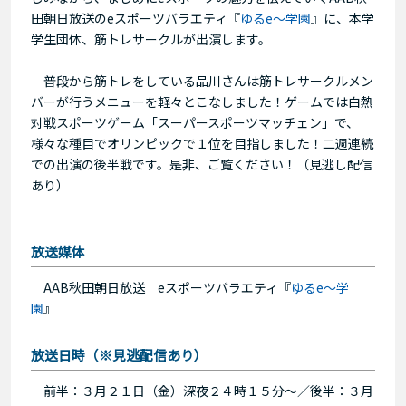
田朝日放送のeスポーツバラエティ『
ゆるe〜学園
』に、本学
学生団体、筋トレサークルが出演します。
普段から筋トレをしている品川さんは筋トレサークルメン
バーが行うメニューを軽々とこなしました！ゲームでは白熱
対戦スポーツゲーム「スーパースポーツマッチェン」で、
様々な種目でオリンピックで１位を目指しました！二週連続
での出演の後半戦です。是非、ご覧ください！（見逃し配信
あり）
放送媒体
AAB秋田朝日放送 eスポーツバラエティ『
ゆるe〜学
園
』
放送日時（※見逃配信あり）
前半：３月２１日（金）深夜２４時１５分〜／後半：３月