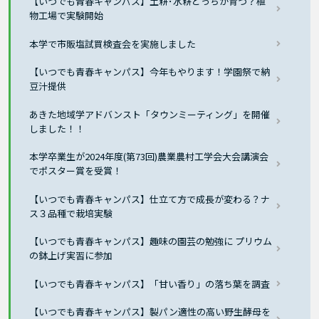
【いつでも青春キャンパス】土耕･水耕どっちが育つ？植
物工場で実験開始
本学で市販塩試買検査会を実施しました
【いつでも青春キャンパス】今年もやります！学園祭で納
豆汁提供
あきた地域学アドバンスト「タウンミーティング」を開催
しました！！
本学卒業生が2024年度(第73回)農業農村工学会大会講演会
でポスター賞を受賞！
【いつでも青春キャンパス】仕立て方で成長が変わる？ナ
ス３品種で栽培実験
【いつでも青春キャンパス】趣味の園芸の勉強に プリウム
の鉢上げ実習に参加
【いつでも青春キャンパス】「甘い香り」の落ち葉を調査
【いつでも青春キャンパス】製パン適性の高い野生酵母を