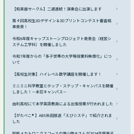
【和楽器サークル】二週連続！演奏会に出演します
第４回高校生3Dデザイン＆3Dプリントコンテスト審査結
果発表！
令和6年度キャップストーンプロジェクト発表会（経営シ
ステム工学科）を開催しました
令和7年度からの「多子世帯の大学等授業料無償化」につ
いて
【高校生対象】ハイレベル数学講座を開催します！
ミニミニ科学教室とホップ・ステップ・キャンパスを開催
しました！－本荘キャンパス－
由利高校にて本学英語教員による出張授業が行われました
【がたべこ® 】ABS秋田放送「えび☆ステ」で紹介されま
した
知能メカトロニクスコースの増山啓太さんが2024年度電子