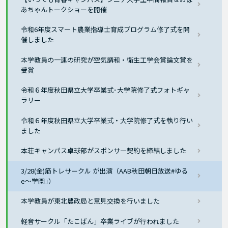
あちゃんトークショーを開催
令和6年度スマート農業指導士育成プログラム修了式を開
催しました
本学教員の一連の研究が空気調和・衛生工学会賞論文賞を
受賞
令和６年度秋田県立大学卒業式･大学院修了式フォトギャ
ラリー
令和６年度秋田県立大学卒業式・大学院修了式を執り行い
ました
本荘キャンパス卓球部がスポンサー契約を締結しました
3/28(金)筋トレサークル が出演（AAB秋田朝日放送#ゆる
e〜学園｣）
本学教員が東北農政局と意見交換を行いました
軽音サークル「たこばん」卒業ライブが行われました