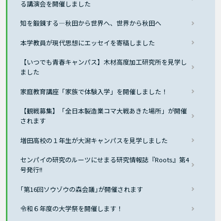
る講演会を開催しました
知を鍛錬する―秋田から世界へ、世界から秋田へ
本学教員が現代思想にエッセイを寄稿しました
【いつでも青春キャンパス】木材高度加工研究所を見学し
ました
家庭教育講座「家族で体験入学」を開催しました！
【観戦募集】「全日本製造業コマ大戦あきた場所」が開催
されます
増田高校の１年生が大潟キャンパスを見学しました
センパイの研究のルーツにせまる研究情報誌『Roots』第4
号発行!!
｢第16回ソウゾウの森会議｣が開催されます
令和６年度の大学祭を開催します！