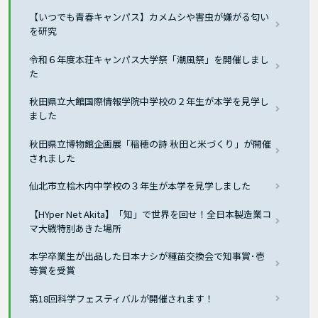
【いつでも青春キャンパス】カメムシや害虫が嫌がる匂い
を研究
令和６年度本荘キャンパス大学祭「潮風祭」を開催しまし
た
秋田県立大館国際情報学院中学校の２年生が本学を見学し
ました
秋田県立博物館企画展「稲穂の詩 秋田と米づくり」が開催
されました
仙北市立桧木内中学校の３年生が本学を見学しました
【HYper Net Akita】「知」で世界を回せ！全日本製造業コ
マ大戦特別あきた場所
本学卒業生が出品した日本ナシが種苗交換会で知事賞･壱
等賞を受賞
第18回科学フェスティバルが開催されます！