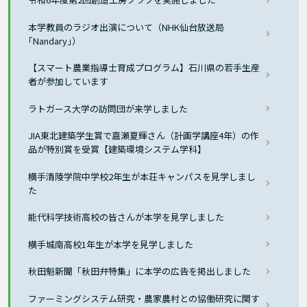
本学教員のラジオ出演について（NHK仙台放送局
｢Nandary｣）
【スマート農業指導士育成プログラム】石川県の若手生産
者が参加しています
ラトガース大学の訪問団が来学しました
JIA東北建築学生賞で嘉瀬夏輝さん（計画学講座4年）の作
品が特別賞を受賞【建築環境システム学科】
横手清陵学院中学校2年生が本荘キャンパスを見学しまし
た
能代科学技術高校の皆さんが本学を見学しました
横手城南高校1年生が本学を見学しました
秋田魁新聞「秋田弁特集」に本学の広告を掲出しました
ファーミングシステム研究・農家農村との協働研究に関す