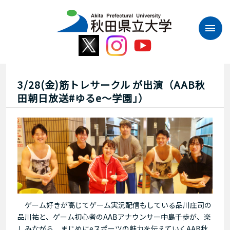
本
文
へ
ス
キ
ッ
プ
3/28(金)筋トレサークル が出演（AAB秋
田朝日放送#ゆるe〜学園｣）
ゲーム好きが高じてゲーム実況配信もしている品川庄司の
品川祐と、ゲーム初心者のAABアナウンサー中島千歩が、楽
しみながら、まじめにeスポーツの魅力を伝えていくAAB秋