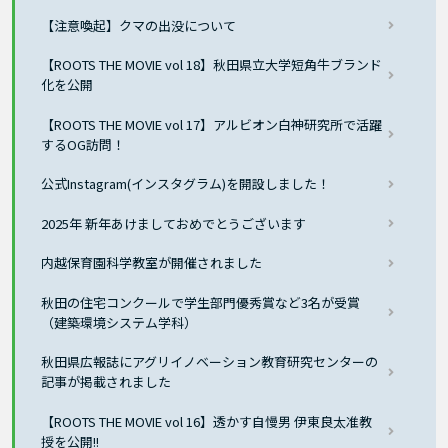
【注意喚起】クマの出没について
【ROOTS THE MOVIE vol 18】秋田県立大学短角牛ブランド
化を公開
【ROOTS THE MOVIE vol 17】アルビオン白神研究所で活躍
するOG訪問！
公式Instagram(インスタグラム)を開設しました！
2025年 新年あけましておめでとうございます
内越保育園科学教室が開催されました
秋田の住宅コンクールで学生部門優秀賞など3名が受賞
（建築環境システム学科）
秋田県広報誌にアグリイノベーション教育研究センターの
記事が掲載されました
【ROOTS THE MOVIE vol 16】透かす自慢男 伊東良太准教
授を公開!!