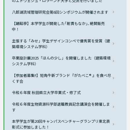
のエトヴェシュ・ロラーンド大学と交流を行いました
八郎湖流域管理研究会第6回シンポジウムが開催されます
【踊餡亭】本学学生が開発した｢射貫もなか｣､絶賛販売
中！
主張する「みせ」学生デザインコンペで優秀賞を受賞（建
築環境システム学科）
卒業設計展2025「ほんの少し」を開催しました（建築環境
システム学科）
【参加者募集!!】短角牛新ブランド『がたべこ® 』を食べ尽
くす会
令和６年度 秋田県立大学卒業式・修了式
令和６年度生物資源科学部退職教員記念講演会を開催しま
す
本学学生が第20回キャンパスベンチャーグランプリ東北表
彰式に参加しました！