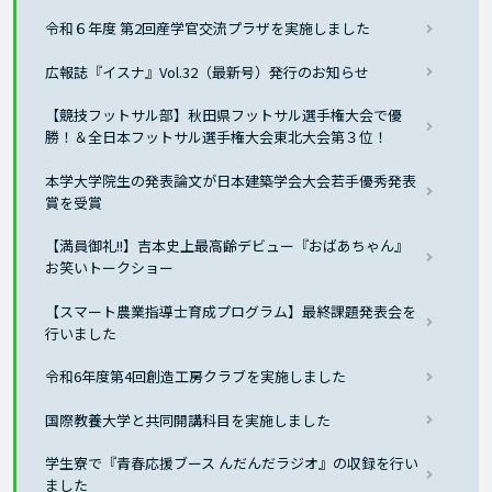
令和６年度 第2回産学官交流プラザを実施しました
広報誌『イスナ』Vol.32（最新号）発行のお知らせ
【競技フットサル部】秋田県フットサル選手権大会で優
勝！＆全日本フットサル選手権大会東北大会第３位！
本学大学院生の発表論文が日本建築学会大会若手優秀発表
賞を受賞
【満員御礼!!】吉本史上最高齢デビュー『おばあちゃん』
お笑いトークショー
【スマート農業指導士育成プログラム】最終課題発表会を
行いました
令和6年度第4回創造工房クラブを実施しました
国際教養大学と共同開講科目を実施しました
学生寮で『青春応援ブース んだんだラジオ』の収録を行い
ました