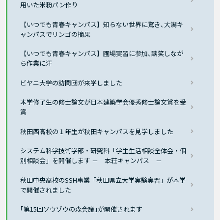
用いた米粉パン作り
【いつでも青春キャンパス】知らない世界に驚き､大潟キ
ャンパスでリンゴの摘果
【いつでも青春キャンパス】圃場実習に参加､談笑しなが
ら作業に汗
ビヤニ大学の訪問団が来学しました
本学修了生の修士論文が日本建築学会優秀修士論文賞を受
賞
秋田西高校の１年生が秋田キャンパスを見学しました
システム科学技術学部・研究科「学生生活相談全体会・個
別相談会」を開催します － 本荘キャンパス －
秋田中央高校のSSH事業「秋田県立大学実験実習」が本学
で開催されました
｢第15回ソウゾウの森会議｣が開催されます