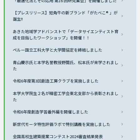
「最適化法とその応用 第16 回研究集会」を開催しました
【プレスリリース】短角牛の新ブランド「がたべこ® 」が
誕生!!
あきた地域学アドバンストで「データサイエンティスト育
成を目指したワークショップ」を開催！！
ペルー国立工科大学と大学間協定を締結しました
青山慶示氏と本学名誉教授野間氏、松本氏が来学されまし
た
令和6年度第3回創造工房クラブを実施しました
本学大学院生２名が精密工学会東北支部から表彰されまし
た
令和6年度創造学習番外編を開催しました
新世代モータ特性評価ラボで特別講義を実施しました
全国高校生建築提案コンテスト2024審査結果発表