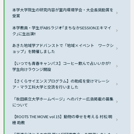
本学大学院生の研究内容が室内環境学会・大会長奨励賞を
受賞
本学教員・学生がABSラジオ｢まちなかSESSIONエキマイ
ク｣に生出演!!
あきた地域学アドバンストで「地域×イベント ワークシ
ョップ」を開催しました
【いつでも青春キャンパス】コーヒー飲んで占いいかが?
学生向けラウンジ開設
【さくらサイエンスプログラム】の助成を受けマレーシ
ア・マラ工科大学と交流を行いました
「秋田県立大学ホームページ」へのバナー広告掲載の募集
について
【ROOTS THE MOVIE vol 15】動物の幸せを考える 村松 明
穂 助教