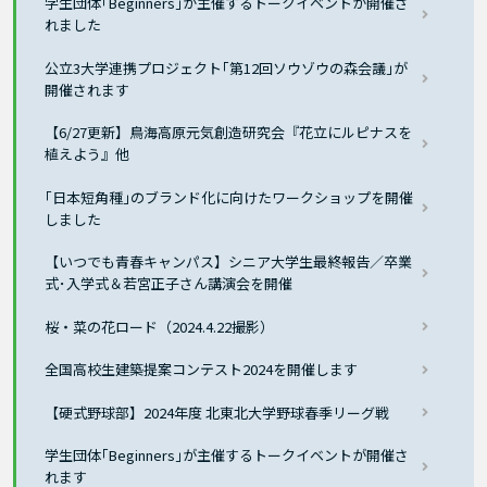
学生団体｢Beginners｣が主催するトークイベントが開催さ
れました
公立3大学連携プロジェクト｢第12回ソウゾウの森会議｣が
開催されます
【6/27更新】鳥海高原元気創造研究会『花立にルピナスを
植えよう』他
｢日本短角種｣のブランド化に向けたワークショップを開催
しました
【いつでも青春キャンパス】シニア大学生最終報告／卒業
式･入学式＆若宮正子さん講演会を開催
桜・菜の花ロード（2024.4.22撮影）
全国高校生建築提案コンテスト2024を開催します
【硬式野球部】2024年度 北東北大学野球春季リーグ戦
学生団体｢Beginners｣が主催するトークイベントが開催さ
れます