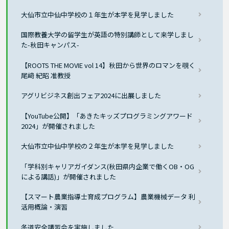
大仙市立中仙中学校の１年生が本学を見学しました
国際教養大学の留学生が英語の特別講師として来学しまし
た-秋田キャンパス-
【ROOTS THE MOVIE vol 14】秋田から世界のロマンを覗く
尾﨑 紀昭 准教授
アグリビジネス創出フェア2024に出展しました
【YouTube公開】「あきたキッズプログラミングアワード
2024」が開催されました
大仙市立中仙中学校の２年生が本学を見学しました
「学科別キャリアガイダンス(秋田県内企業で働くOB・OG
による講話)」が開催されました
【スマート農業指導士育成プログラム】農業機械データ 利
活用概論・演習
冬道安全講習会を実施しました