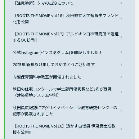
【注意喚起】クマの出没について
【ROOTS THE MOVIE vol 18】秋田県立大学短角牛ブランド
化を公開
【ROOTS THE MOVIE vol 17】アルビオン白神研究所で活躍
するOG訪問！
公式Instagram(インスタグラム)を開設しました！
2025年 新年あけましておめでとうございます
内越保育園科学教室が開催されました
秋田の住宅コンクールで学生部門優秀賞など3名が受賞
（建築環境システム学科）
秋田県広報誌にアグリイノベーション教育研究センターの
記事が掲載されました
【ROOTS THE MOVIE vol 16】透かす自慢男 伊東良太准教
授を公開!!