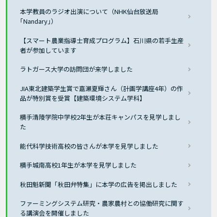
本学教員のラジオ出演について（NHK仙台放送局
｢Nandary｣）
【スマート農業指導士育成プログラム】石川県の若手生産
者が参加しています
ラトガース大学の訪問団が来学しました
JIA東北建築学生賞で嘉瀬夏輝さん（計画学講座4年）の作
品が特別賞を受賞【建築環境システム学科】
横手清陵学院中学校2年生が本荘キャンパスを見学しまし
た
能代科学技術高校の皆さんが本学を見学しました
横手城南高校1年生が本学を見学しました
秋田魁新聞「秋田弁特集」に本学の広告を掲出しました
ファーミングシステム研究・農家農村との協働研究に関す
る講演会を開催しました