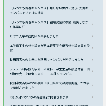
【いつでも青春キャンパス】知らない世界に驚き､大潟キ
ャンパスでリンゴの摘果
【いつでも青春キャンパス】圃場実習に参加､談笑しなが
ら作業に汗
ビヤニ大学の訪問団が来学しました
本学修了生の修士論文が日本建築学会優秀修士論文賞を受
賞
秋田西高校の１年生が秋田キャンパスを見学しました
システム科学技術学部・研究科「学生生活相談全体会・個
別相談会」を開催します － 本荘キャンパス －
秋田中央高校のSSH事業「秋田県立大学実験実習」が本学
で開催されました
｢第15回ソウゾウの森会議｣が開催されます