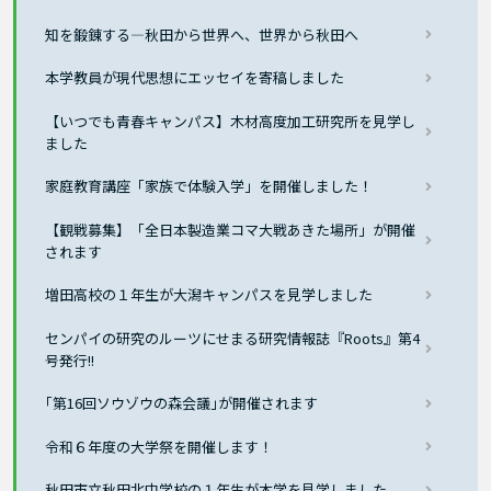
知を鍛錬する―秋田から世界へ、世界から秋田へ
本学教員が現代思想にエッセイを寄稿しました
【いつでも青春キャンパス】木材高度加工研究所を見学し
ました
家庭教育講座「家族で体験入学」を開催しました！
【観戦募集】「全日本製造業コマ大戦あきた場所」が開催
されます
増田高校の１年生が大潟キャンパスを見学しました
センパイの研究のルーツにせまる研究情報誌『Roots』第4
号発行!!
｢第16回ソウゾウの森会議｣が開催されます
令和６年度の大学祭を開催します！
秋田市立秋田北中学校の１年生が本学を見学しました