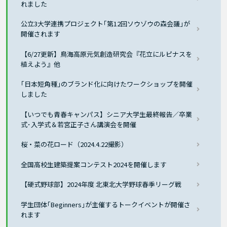
れました
公立3大学連携プロジェクト｢第12回ソウゾウの森会議｣が
開催されます
【6/27更新】鳥海高原元気創造研究会『花立にルピナスを
植えよう』他
｢日本短角種｣のブランド化に向けたワークショップを開催
しました
【いつでも青春キャンパス】シニア大学生最終報告／卒業
式･入学式＆若宮正子さん講演会を開催
桜・菜の花ロード（2024.4.22撮影）
全国高校生建築提案コンテスト2024を開催します
【硬式野球部】2024年度 北東北大学野球春季リーグ戦
学生団体｢Beginners｣が主催するトークイベントが開催さ
れます