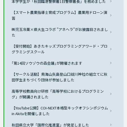
本学学生が「秋田臨港警察署1日警察署長」を務めました
【スマート農業指導士育成プログラム】農業用ドローン演
習
㈱児玉冷菓×県大生コラボ ”アネヘラ”がお披露目されまし
た
【受付開始】あきたキッズプログラミングアワード・プロ
グラミングスクール
｢第14回ソウゾウの森会議｣が開催されます
【サークル活動】鳥海山矢島登山口祓川神社の組立てに秋
田学生まちづくり団体が参加しました
高等学校教員向け研修「高等学校におけるプログラミン
グ」が開講されました
【YouTube公開】COI-NEXT本格型キックオフシンポジウム
in Akitaを開催しました
秋田県立大学「国際化推進室」が発足しました