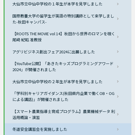
大仙市立中仙中学校の１年生が本学を見学しました
国際教養大学の留学生が英語の特別講師として来学しまし
た-秋田キャンパス-
【ROOTS THE MOVIE vol 14】秋田から世界のロマンを覗く
尾﨑 紀昭 准教授
アグリビジネス創出フェア2024に出展しました
【YouTube公開】「あきたキッズプログラミングアワード
2024」が開催されました
大仙市立中仙中学校の２年生が本学を見学しました
「学科別キャリアガイダンス(秋田県内企業で働くOB・OG
による講話)」が開催されました
【スマート農業指導士育成プログラム】農業機械データ 利
活用概論・演習
冬道安全講習会を実施しました