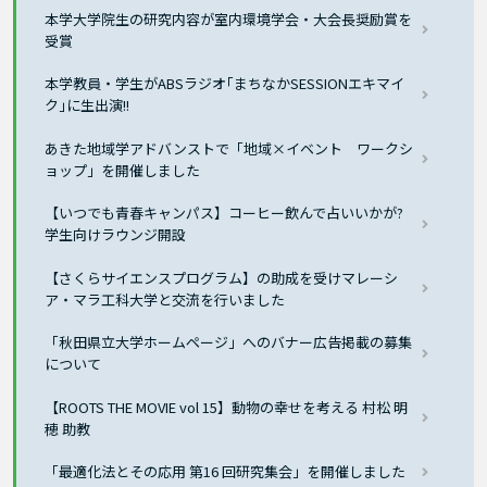
本学大学院生の研究内容が室内環境学会・大会長奨励賞を
受賞
本学教員・学生がABSラジオ｢まちなかSESSIONエキマイ
ク｣に生出演!!
あきた地域学アドバンストで「地域×イベント ワークシ
ョップ」を開催しました
【いつでも青春キャンパス】コーヒー飲んで占いいかが?
学生向けラウンジ開設
【さくらサイエンスプログラム】の助成を受けマレーシ
ア・マラ工科大学と交流を行いました
「秋田県立大学ホームページ」へのバナー広告掲載の募集
について
【ROOTS THE MOVIE vol 15】動物の幸せを考える 村松 明
穂 助教
「最適化法とその応用 第16 回研究集会」を開催しました