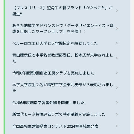
【プレスリリース】短角牛の新ブランド「がたべこ® 」が
誕生!!
あきた地域学アドバンストで「データサイエンティスト育
成を目指したワークショップ」を開催！！
ペルー国立工科大学と大学間協定を締結しました
青山慶示氏と本学名誉教授野間氏、松本氏が来学されまし
た
令和6年度第3回創造工房クラブを実施しました
本学大学院生２名が精密工学会東北支部から表彰されまし
た
令和6年度創造学習番外編を開催しました
新世代モータ特性評価ラボで特別講義を実施しました
全国高校生建築提案コンテスト2024審査結果発表