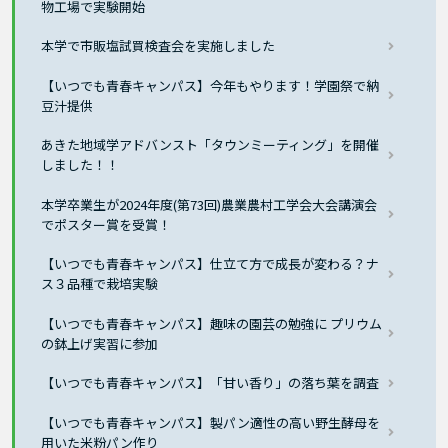
物工場で実験開始
本学で市販塩試買検査会を実施しました
【いつでも青春キャンパス】今年もやります！学園祭で納
豆汁提供
あきた地域学アドバンスト「タウンミーティング」を開催
しました！！
本学卒業生が2024年度(第73回)農業農村工学会大会講演会
でポスター賞を受賞！
【いつでも青春キャンパス】仕立て方で成長が変わる？ナ
ス３品種で栽培実験
【いつでも青春キャンパス】趣味の園芸の勉強に プリウム
の鉢上げ実習に参加
【いつでも青春キャンパス】「甘い香り」の落ち葉を調査
【いつでも青春キャンパス】製パン適性の高い野生酵母を
用いた米粉パン作り