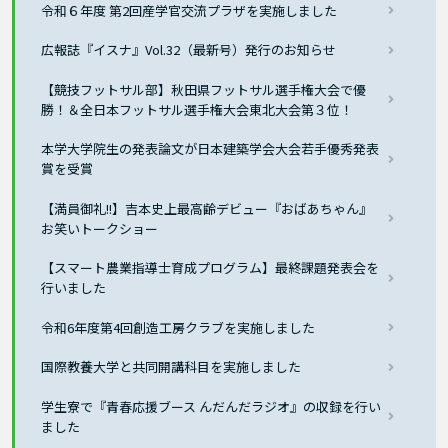
令和６年度 第2回産学官交流プラザを実施しました
広報誌『イスナ』Vol.32（最新号）発行のお知らせ
【競技フットサル部】秋田県フットサル選手権大会で優
勝！＆全日本フットサル選手権大会東北大会第３位！
本学大学院生の発表論文が日本建築学会大会若手優秀発表
賞を受賞
【満員御礼!!】吉本史上最高齢デビュー『おばあちゃん』
お笑いトークショー
【スマート農業指導士育成プログラム】最終課題発表会を
行いました
令和6年度第4回創造工房クラブを実施しました
国際教養大学と共同開講科目を実施しました
学生寮で『青春応援ブース んだんだラジオ』の収録を行い
ました