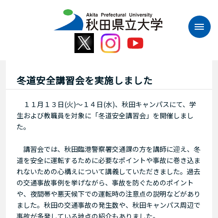
本
文
へ
ス
キ
ッ
プ
冬道安全講習会を実施しました
１１月１３日(火)～１４日(水)、秋田キャンパスにて、学
生および教職員を対象に「冬道安全講習会」を開催しまし
た。
講習会では、秋田臨港警察署交通課の方を講師に迎え、冬
道を安全に運転するために必要なポイントや事故に巻き込ま
れないための心構えについて講義していただきました。過去
の交通事故事例を挙げながら、事故を防ぐためのポイント
や、夜間帯や悪天候下での運転時の注意点の説明などがあり
ました。秋田の交通事故の発生数や、秋田キャンパス周辺で
事故が多発している地点の紹介もありました。