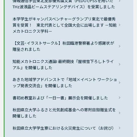
情報通信学会東北支部優秀論文賞（PEDOT/PSSを用いた
THz波液晶ビームステアリングデバイス）を受賞しました
本学学生がキャンパスベンチャーグランプリ東北で最優秀
賞を受賞！ 東北代表として全国大会に出場します －知能
メカトロニクス学科－
【文芸･イラストサークル】秋田臨港警察署より感謝状が
贈呈されました
知能メカトロニクス通論I 最終競技『屋根雪下ろしトライ
アル』を開催しました
あきた地域学アドバンストで「地域×イベント ワークショ
ップ発表交流会」を開催しました
書初め教室および「一日一書」展示会を開催しました
秋田県立大学ふるさと元気創成基金への寄附目録贈呈式を
開催しました
秋田県立大学学生寮における火災発生について（お詫び）