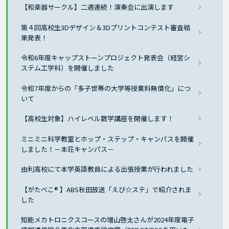
【和楽器サークル】二週連続！演奏会に出演します
第４回高校生3Dデザイン＆3Dプリントコンテスト審査結
果発表！
令和6年度キャップストーンプロジェクト発表会（経営シ
ステム工学科）を開催しました
令和7年度からの「多子世帯の大学等授業料無償化」につ
いて
【高校生対象】ハイレベル数学講座を開催します！
ミニミニ科学教室とホップ・ステップ・キャンパスを開催
しました！－本荘キャンパス－
由利高校にて本学英語教員による出張授業が行われました
【がたべこ® 】ABS秋田放送「えび☆ステ」で紹介されま
した
知能メカトロニクスコースの増山啓太さんが2024年度電子