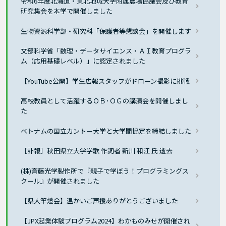
令和6年度北海道・東北地域大学附属農場協議会及び教育
研究集会を本学で開催しました
生物資源科学部・研究科「保護者等懇談会」を開催します
文部科学省「数理・データサイエンス・ＡＩ教育プログラ
ム（応用基礎レベル）」に認定されました
【YouTube公開】学生広報スタッフがドローン撮影に挑戦
高校教員として活躍するＯＢ･ＯＧの講演会を開催しまし
た
ベトナムの国立カントー大学と大学間協定を締結しました
［訃報］秋田県立大学学歌 作詞者 新川 和江 氏 逝去
(株)斉藤光学製作所で『親子で学ぼう！プログラミングス
クール』が開催されました
【県大竿燈会】温かいご声援ありがとうございました
【JPX起業体験プログラム2024】わかものみせが開催され