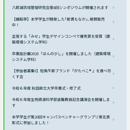
八郎湖流域管理研究会第6回シンポジウムが開催されます
【踊餡亭】本学学生が開発した｢射貫もなか｣､絶賛販売
中！
主張する「みせ」学生デザインコンペで優秀賞を受賞（建
築環境システム学科）
卒業設計展2025「ほんの少し」を開催しました（建築環境
システム学科）
【参加者募集!!】短角牛新ブランド『がたべこ® 』を食べ尽
くす会
令和６年度 秋田県立大学卒業式・修了式
令和６年度生物資源科学部退職教員記念講演会を開催しま
す
本学学生が第20回キャンパスベンチャーグランプリ東北表
彰式に参加しました！