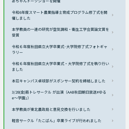
あちゃんトークショーを開催
令和6年度スマート農業指導士育成プログラム修了式を開
催しました
本学教員の一連の研究が空気調和・衛生工学会賞論文賞を
受賞
令和６年度秋田県立大学卒業式･大学院修了式フォトギャ
ラリー
令和６年度秋田県立大学卒業式・大学院修了式を執り行い
ました
本荘キャンパス卓球部がスポンサー契約を締結しました
3/28(金)筋トレサークル が出演（AAB秋田朝日放送#ゆる
e〜学園｣）
本学教員が東北農政局と意見交換を行いました
軽音サークル「たこばん」卒業ライブが行われました