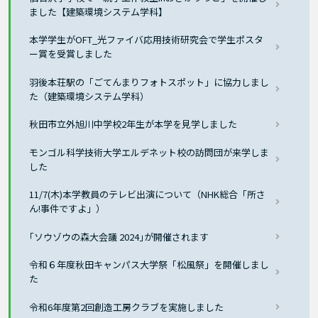
ました【建築環境システム学科】
本学学生がOFT_光ファイバ応用技術研究会で学生ポスタ
ー賞を受賞しました
羽後本荘駅の「ごてんまりフォトスポット」に協力しまし
た（建築環境システム学科）
秋田市立外旭川中学校2年生が本学を見学しました
モンゴル科学技術大学エルデネット校の訪問団が来学しま
した
11/7(木)本学教員のテレビ出演について（NHK総合「所さ
ん!事件ですよ」）
｢ソウゾウの森大会議 2024｣が開催されます
令和６年度秋田キャンパス大学祭「松風祭」を開催しまし
た
令和6年度第2回創造工房クラブを実施しました