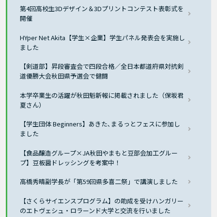
第4回高校生3Dデザイン＆3Dプリントコンテスト表彰式を
開催
HYper Net Akita【学生×企業】学生パネル発表会を実施し
ました
【剣道部】昇段審査会で四段合格／全日本都道府県対抗剣
道優勝大会秋田県予選会で健闘
本学卒業生の活躍が秋田魁新報に掲載されました（保坂君
夏さん）
【学生団体 Beginners】あきた､まるっとフェスに参加し
ました
【食品醸造グループ×JA秋田やまもと豆部会加工グルー
プ】豆板醤ドレッシングを考案中！
高橋秀晴副学長が「第59回県多喜二祭」で講演しました
【さくらサイエンスプログラム】の助成を受けハンガリー
のエトヴェシュ・ロラーンド大学と交流を行いました