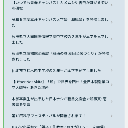
【いつでも青春キャンパス】カメムシや害虫が嫌がる匂い
を研究
令和６年度本荘キャンパス大学祭「潮風祭」を開催しまし
た
秋田県立大館国際情報学院中学校の２年生が本学を見学し
ました
秋田県立博物館企画展「稲穂の詩 秋田と米づくり」が開催
されました
仙北市立桧木内中学校の３年生が本学を見学しました
【HYper Net Akita】「知」で世界を回せ！全日本製造業コ
マ大戦特別あきた場所
本学卒業生が出品した日本ナシが種苗交換会で知事賞･壱
等賞を受賞
第18回科学フェスティバルが開催されます！
旧石沢小学校で「親子工作教室inおさがりっこ」を開催し