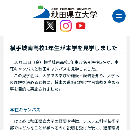
本
文
へ
ス
キ
ッ
プ
横手城南高校1年生が本学を見学しました
10月11日（金）横手城南高校1年生27名 引率者2名が、本
荘キャンパスと秋田キャンパスを見学しました。
この見学会は、大学での学びや施設・設備を知り、大学へ
の理解を深めると共に、将来の進路に向け学習意欲を高める
事を目的に実施されました。
本荘キャンパス
はじめに秋田県立大学の概要や特徴、システム科学技術学
部ではどんなことが学べるのか説明を受けた後に、建築環境