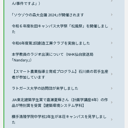
ん!事件ですよ」）
｢ソウゾウの森大会議 2024｣が開催されます
令和６年度秋田キャンパス大学祭「松風祭」を開催しまし
た
令和6年度第2回創造工房クラブを実施しました
本学教員のラジオ出演について（NHK仙台放送局
｢Nandary｣）
【スマート農業指導士育成プログラム】石川県の若手生産
者が参加しています
ラトガース大学の訪問団が来学しました
JIA東北建築学生賞で嘉瀬夏輝さん（計画学講座4年）の作
品が特別賞を受賞【建築環境システム学科】
横手清陵学院中学校2年生が本荘キャンパスを見学しまし
た