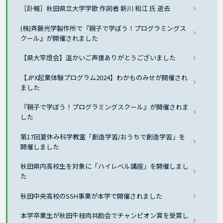
［訃報］秋田県立大学学歌 作詞者 新川 和江 氏 逝去
(株)斉藤光学製作所で『親子で学ぼう！プログラミングス
クール』が開催されました
【県大竿燈会】温かいご声援ありがとうございました
【JPX起業体験プログラム2024】わかものみせが開催され
ました
『親子で学ぼう！プログラミングスクール』が開催されま
した
第17回夏休み科学教室「創造学習/おうちで創造学習」を
開催しました
秋田県内高校生を対象に「ハイレベル講座」を開催しまし
た
秋田中央高校のSSH事業が本学で開催されました
本学卒業生が秋田牛枝肉共励会でチャンピオン賞を受賞し