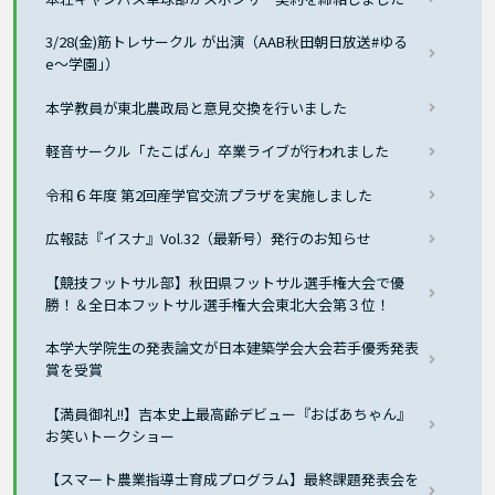
3/28(金)筋トレサークル が出演（AAB秋田朝日放送#ゆる
e〜学園｣）
本学教員が東北農政局と意見交換を行いました
軽音サークル「たこばん」卒業ライブが行われました
令和６年度 第2回産学官交流プラザを実施しました
広報誌『イスナ』Vol.32（最新号）発行のお知らせ
【競技フットサル部】秋田県フットサル選手権大会で優
勝！＆全日本フットサル選手権大会東北大会第３位！
本学大学院生の発表論文が日本建築学会大会若手優秀発表
賞を受賞
【満員御礼!!】吉本史上最高齢デビュー『おばあちゃん』
お笑いトークショー
【スマート農業指導士育成プログラム】最終課題発表会を