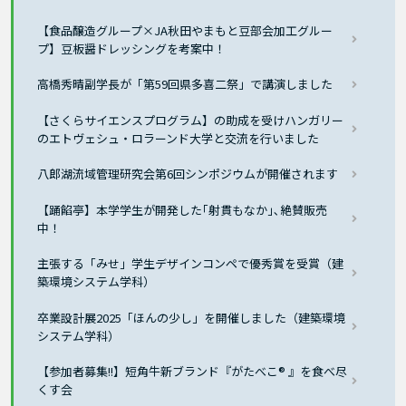
【食品醸造グループ×JA秋田やまもと豆部会加工グルー
プ】豆板醤ドレッシングを考案中！
高橋秀晴副学長が「第59回県多喜二祭」で講演しました
【さくらサイエンスプログラム】の助成を受けハンガリー
のエトヴェシュ・ロラーンド大学と交流を行いました
八郎湖流域管理研究会第6回シンポジウムが開催されます
【踊餡亭】本学学生が開発した｢射貫もなか｣､絶賛販売
中！
主張する「みせ」学生デザインコンペで優秀賞を受賞（建
築環境システム学科）
卒業設計展2025「ほんの少し」を開催しました（建築環境
システム学科）
【参加者募集!!】短角牛新ブランド『がたべこ® 』を食べ尽
くす会