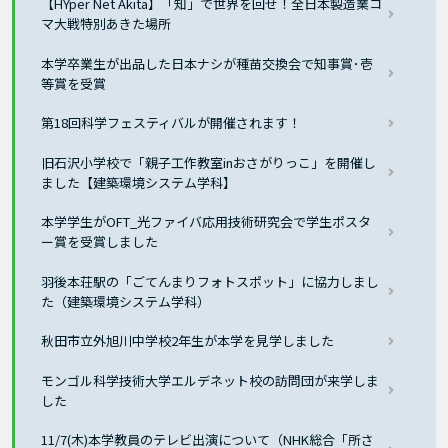
【HYper Net Akita】「知」で世界を回せ！全日本製造業コ
マ大戦特別あきた場所
本学卒業生が出品した日本ナシが種苗交換会で知事賞･壱
等賞を受賞
第18回科学フェスティバルが開催されます！
旧石沢小学校で「親子工作教室inおさがりっこ」を開催し
ました【建築環境システム学科】
本学学生がOFT_光ファイバ応用技術研究会で学生ポスタ
ー賞を受賞しました
羽後本荘駅の「ごてんまりフォトスポット」に協力しまし
た（建築環境システム学科）
秋田市立外旭川中学校2年生が本学を見学しました
モンゴル科学技術大学エルデネット校の訪問団が来学しま
した
11/7(木)本学教員のテレビ出演について（NHK総合「所さ