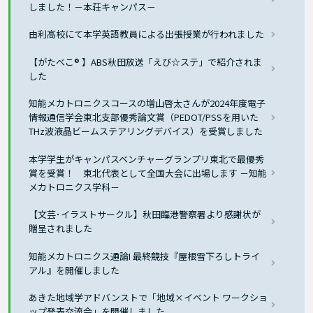
しました！－本荘キャンパス－
由利高校にて本学英語教員による出張授業が行われました
【がたべこ® 】ABS秋田放送「えび☆ステ」で紹介されま
した
知能メカトロニクスコースの増山啓太さんが2024年度電子
情報通信学会東北支部優秀論文賞（PEDOT/PSSを用いた
THz波液晶ビームステアリングデバイス）を受賞しました
本学学生がキャンパスベンチャーグランプリ東北で最優秀
賞を受賞！ 東北代表として全国大会に出場します －知能
メカトロニクス学科－
【文芸･イラストサークル】秋田臨港警察署より感謝状が
贈呈されました
知能メカトロニクス通論I 最終競技『屋根雪下ろしトライ
アル』を開催しました
あきた地域学アドバンストで「地域×イベント ワークショ
ップ発表交流会」を開催しました