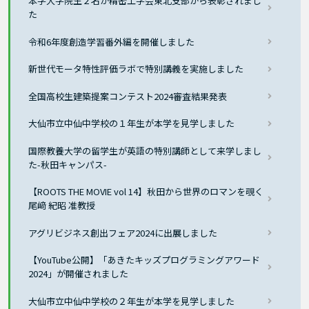
本学大学院生２名が精密工学会東北支部から表彰されまし
た
令和6年度創造学習番外編を開催しました
新世代モータ特性評価ラボで特別講義を実施しました
全国高校生建築提案コンテスト2024審査結果発表
大仙市立中仙中学校の１年生が本学を見学しました
国際教養大学の留学生が英語の特別講師として来学しまし
た-秋田キャンパス-
【ROOTS THE MOVIE vol 14】秋田から世界のロマンを覗く
尾﨑 紀昭 准教授
アグリビジネス創出フェア2024に出展しました
【YouTube公開】「あきたキッズプログラミングアワード
2024」が開催されました
大仙市立中仙中学校の２年生が本学を見学しました