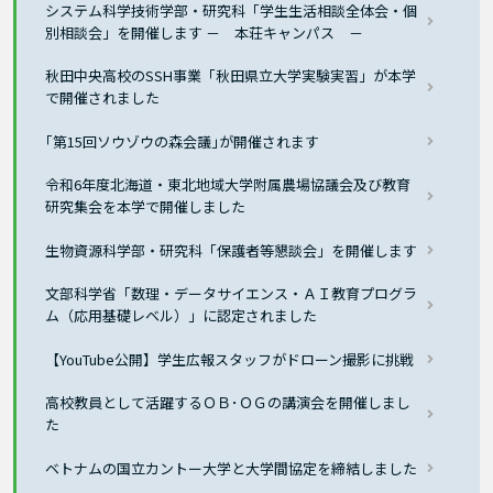
システム科学技術学部・研究科「学生生活相談全体会・個
別相談会」を開催します － 本荘キャンパス －
秋田中央高校のSSH事業「秋田県立大学実験実習」が本学
で開催されました
｢第15回ソウゾウの森会議｣が開催されます
令和6年度北海道・東北地域大学附属農場協議会及び教育
研究集会を本学で開催しました
生物資源科学部・研究科「保護者等懇談会」を開催します
文部科学省「数理・データサイエンス・ＡＩ教育プログラ
ム（応用基礎レベル）」に認定されました
【YouTube公開】学生広報スタッフがドローン撮影に挑戦
高校教員として活躍するＯＢ･ＯＧの講演会を開催しまし
た
ベトナムの国立カントー大学と大学間協定を締結しました