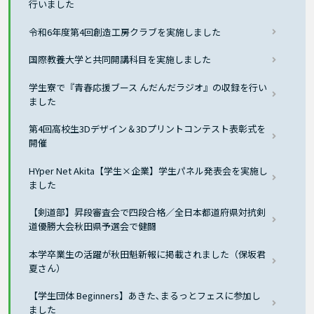
行いました
令和6年度第4回創造工房クラブを実施しました
国際教養大学と共同開講科目を実施しました
学生寮で『青春応援ブース んだんだラジオ』の収録を行い
ました
第4回高校生3Dデザイン＆3Dプリントコンテスト表彰式を
開催
HYper Net Akita【学生×企業】学生パネル発表会を実施し
ました
【剣道部】昇段審査会で四段合格／全日本都道府県対抗剣
道優勝大会秋田県予選会で健闘
本学卒業生の活躍が秋田魁新報に掲載されました（保坂君
夏さん）
【学生団体 Beginners】あきた､まるっとフェスに参加し
ました