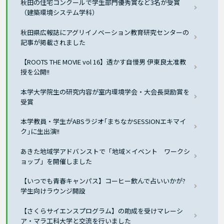
秋田の住宅コンクールで学生部門優秀賞など3名が受賞
（建築環境システム学科）
秋田県広報誌にアグリイノベーション教育研究センターの
記事が掲載されました
【ROOTS THE MOVIE vol 16】透かす自慢男 伊東良太准教
授を公開!!
本学大学院生の研究内容が室内環境学会・大会長奨励賞を
受賞
本学教員・学生がABSラジオ｢まちなかSESSIONエキマイ
ク｣に生出演!!
あきた地域学アドバンストで「地域×イベント ワークシ
ョップ」を開催しました
【いつでも青春キャンパス】コーヒー飲んで占いいかが?
学生向けラウンジ開設
【さくらサイエンスプログラム】の助成を受けマレーシ
ア・マラ工科大学と交流を行いました