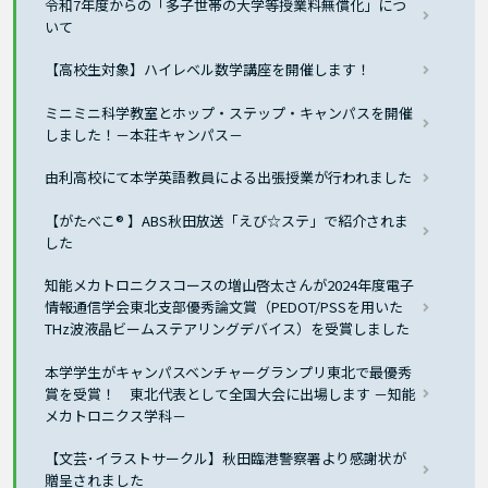
令和7年度からの「多子世帯の大学等授業料無償化」につ
いて
【高校生対象】ハイレベル数学講座を開催します！
ミニミニ科学教室とホップ・ステップ・キャンパスを開催
しました！－本荘キャンパス－
由利高校にて本学英語教員による出張授業が行われました
【がたべこ® 】ABS秋田放送「えび☆ステ」で紹介されま
した
知能メカトロニクスコースの増山啓太さんが2024年度電子
情報通信学会東北支部優秀論文賞（PEDOT/PSSを用いた
THz波液晶ビームステアリングデバイス）を受賞しました
本学学生がキャンパスベンチャーグランプリ東北で最優秀
賞を受賞！ 東北代表として全国大会に出場します －知能
メカトロニクス学科－
【文芸･イラストサークル】秋田臨港警察署より感謝状が
贈呈されました