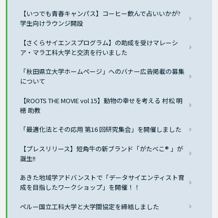
【いつでも青春キャンパス】コーヒー飲んで占いいかが?
学生向けラウンジ開設
【さくらサイエンスプログラム】の助成を受けマレーシ
ア・マラ工科大学と交流を行いました
「秋田県立大学ホームページ」へのバナー広告掲載の募集
について
【ROOTS THE MOVIE vol 15】動物の幸せを考える 村松 明
穂 助教
「最適化法とその応用 第16 回研究集会」を開催しました
【プレスリリース】短角牛の新ブランド「がたべこ® 」が
誕生!!
あきた地域学アドバンストで「データサイエンティスト育
成を目指したワークショップ」を開催！！
ペルー国立工科大学と大学間協定を締結しました