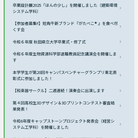
卒業設計展2025「ほんの少し」を開催しました（建築環境
システム学科）
【参加者募集!!】短角牛新ブランド『がたべこ® 』を食べ尽
くす会
令和６年度 秋田県立大学卒業式・修了式
令和６年度生物資源科学部退職教員記念講演会を開催しま
す
本学学生が第20回キャンパスベンチャーグランプリ東北表
彰式に参加しました！
【和楽器サークル】二週連続！演奏会に出演します
第４回高校生3Dデザイン＆3Dプリントコンテスト審査結
果発表！
令和6年度キャップストーンプロジェクト発表会（経営シ
ステム工学科）を開催しました