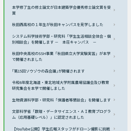
本学修了生の修士論文が日本建築学会優秀修士論文賞を受
賞
秋田西高校の１年生が秋田キャンパスを見学しました
システム科学技術学部・研究科「学生生活相談全体会・個
別相談会」を開催します － 本荘キャンパス －
秋田中央高校のSSH事業「秋田県立大学実験実習」が本学
で開催されました
｢第15回ソウゾウの森会議｣が開催されます
令和6年度北海道・東北地域大学附属農場協議会及び教育
研究集会を本学で開催しました
生物資源科学部・研究科「保護者等懇談会」を開催します
文部科学省「数理・データサイエンス・ＡＩ教育プログラ
ム（応用基礎レベル）」に認定されました
【YouTube公開】学生広報スタッフがドローン撮影に挑戦