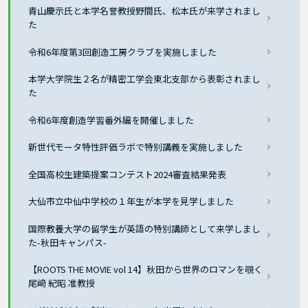
青山慶示氏と本学名誉教授野間氏、松本氏が来学されまし
た
令和6年度第3回創造工房クラブを実施しました
本学大学院生２名が精密工学会東北支部から表彰されまし
た
令和6年度創造学習番外編を開催しました
新世代モータ特性評価ラボで特別講義を実施しました
全国高校生建築提案コンテスト2024審査結果発表
大仙市立中仙中学校の１年生が本学を見学しました
国際教養大学の留学生が英語の特別講師として来学しまし
た-秋田キャンパス-
【ROOTS THE MOVIE vol 14】秋田から世界のロマンを覗く
尾﨑 紀昭 准教授