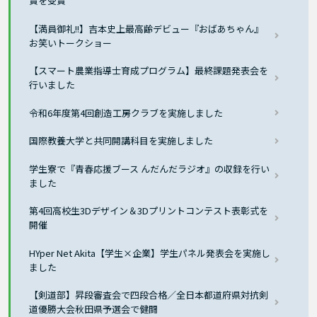
賞を受賞
【満員御礼!!】吉本史上最高齢デビュー『おばあちゃん』
お笑いトークショー
【スマート農業指導士育成プログラム】最終課題発表会を
行いました
令和6年度第4回創造工房クラブを実施しました
国際教養大学と共同開講科目を実施しました
学生寮で『青春応援ブース んだんだラジオ』の収録を行い
ました
第4回高校生3Dデザイン＆3Dプリントコンテスト表彰式を
開催
HYper Net Akita【学生×企業】学生パネル発表会を実施し
ました
【剣道部】昇段審査会で四段合格／全日本都道府県対抗剣
道優勝大会秋田県予選会で健闘