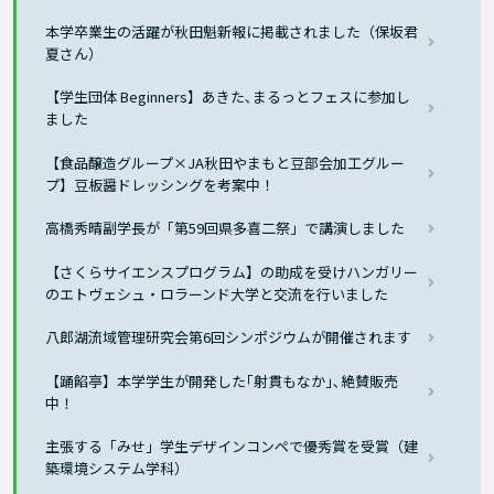
本学卒業生の活躍が秋田魁新報に掲載されました（保坂君
夏さん）
【学生団体 Beginners】あきた､まるっとフェスに参加し
ました
【食品醸造グループ×JA秋田やまもと豆部会加工グルー
プ】豆板醤ドレッシングを考案中！
高橋秀晴副学長が「第59回県多喜二祭」で講演しました
【さくらサイエンスプログラム】の助成を受けハンガリー
のエトヴェシュ・ロラーンド大学と交流を行いました
八郎湖流域管理研究会第6回シンポジウムが開催されます
【踊餡亭】本学学生が開発した｢射貫もなか｣､絶賛販売
中！
主張する「みせ」学生デザインコンペで優秀賞を受賞（建
築環境システム学科）