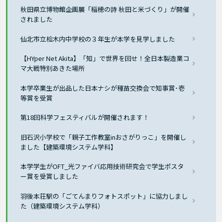
秋田県立博物館企画展「稲穂の詩 秋田と米づくり」が開催
されました
仙北市立桧木内中学校の３年生が本学を見学しました
【HYper Net Akita】「知」で世界を回せ！全日本製造業コ
マ大戦特別あきた場所
本学卒業生が出品した日本ナシが種苗交換会で知事賞･壱
等賞を受賞
第18回科学フェスティバルが開催されます！
旧石沢小学校で「親子工作教室inおさがりっこ」を開催し
ました【建築環境システム学科】
本学学生がOFT_光ファイバ応用技術研究会で学生ポスタ
ー賞を受賞しました
羽後本荘駅の「ごてんまりフォトスポット」に協力しまし
た（建築環境システム学科）