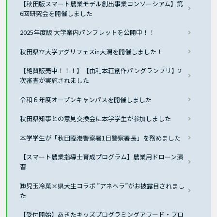
【秋田版スマート農業モデル創出事業コンソーシアム】第
6回研究会を開催しました
2025年度版 大学案内パンフレットを公開中！！
秋田県立大学アグリフェスin大潟を開催しました！
【絶賛販売中！！！】【由利本荘創作パングランプリ】2
次審査が実施されました
令和６年度オープンキャンパスを開催しました
秋田県知事との意見交換会に本学学生が参加しました
本学学生が「秋田臨港警察署1日警察署長」を務めました
【スマート農業指導士育成プログラム】農業用ドローン演
習
㈱児玉冷菓×県大生コラボ ”アネヘラ”がお披露目されまし
た
【受付開始】あきたキッズプログラミングアワード・プロ