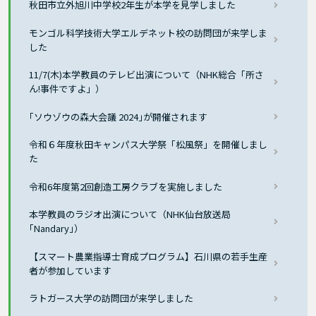
秋田市立外旭川中学校2年生が本学を見学しました
モンゴル科学技術大学エルデネット校の訪問団が来学しま
した
11/7(木)本学教員のテレビ出演について（NHK総合「所さ
ん!事件ですよ」）
｢ソウゾウの森大会議 2024｣が開催されます
令和６年度秋田キャンパス大学祭「松風祭」を開催しまし
た
令和6年度第2回創造工房クラブを実施しました
本学教員のラジオ出演について（NHK仙台放送局
｢Nandary｣）
【スマート農業指導士育成プログラム】石川県の若手生産
者が参加しています
ラトガース大学の訪問団が来学しました