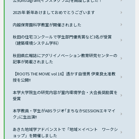
公式Instagram(インスタグラム)を開設しました！
2025年 新年あけましておめでとうございます
内越保育園科学教室が開催されました
秋田の住宅コンクールで学生部門優秀賞など3名が受賞
（建築環境システム学科）
秋田県広報誌にアグリイノベーション教育研究センターの
記事が掲載されました
【ROOTS THE MOVIE vol 16】透かす自慢男 伊東良太准教
授を公開!!
本学大学院生の研究内容が室内環境学会・大会長奨励賞を
受賞
本学教員・学生がABSラジオ｢まちなかSESSIONエキマイ
ク｣に生出演!!
あきた地域学アドバンストで「地域×イベント ワークシ
ョップ」を開催しました