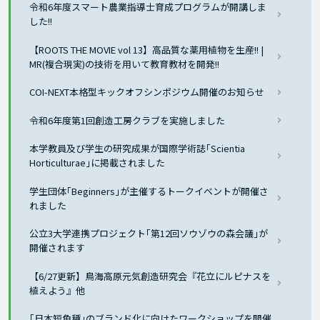
令和6年度スマート農業指導士育成プログラムが開講しま
した!!
【ROOTS THE MOVIE vol 13】高品質な薬用植物を生産!! |
MR(複合現実)の技術を用いて教育教材を開発!!
COI-NEXT本格型キックオフシンポジウム開催のお知らせ
令和6年度第1回創造工房クラブを実施しました
本学教員及び学生の研究成果が国際学術誌｢Scientia
Horticulturae｣に掲載されました
学生団体｢Beginners｣が主催するトークイベントが開催さ
れました
公立3大学連携プロジェクト｢第12回ソウゾウの森会議｣が
開催されます
【6/27更新】鳥海高原元気創造研究会『花立にルピナスを
植えよう』他
｢日本短角種｣のブランド化に向けたワークショップを開催