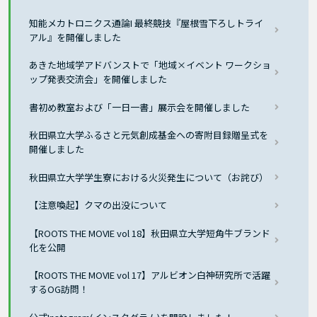
知能メカトロニクス通論I 最終競技『屋根雪下ろしトライ
アル』を開催しました
あきた地域学アドバンストで「地域×イベント ワークショ
ップ発表交流会」を開催しました
書初め教室および「一日一書」展示会を開催しました
秋田県立大学ふるさと元気創成基金への寄附目録贈呈式を
開催しました
秋田県立大学学生寮における火災発生について（お詫び）
【注意喚起】クマの出没について
【ROOTS THE MOVIE vol 18】秋田県立大学短角牛ブランド
化を公開
【ROOTS THE MOVIE vol 17】アルビオン白神研究所で活躍
するOG訪問！