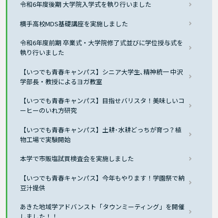
令和6年度後期 大学院入学式を執り行いました
横手高校MDS基礎講座を実施しました
令和6年度前期 卒業式・大学院修了式並びに学位授与式を
執り行いました
【いつでも青春キャンパス】シニア大学生､精神統一 中沢
学部長・教授によるヨガ教室
【いつでも青春キャンパス】目指せバリスタ！美味しいコ
ーヒーのいれ方研究
【いつでも青春キャンパス】土耕･水耕どっちが育つ？植
物工場で実験開始
本学で市販塩試買検査会を実施しました
【いつでも青春キャンパス】今年もやります！学園祭で納
豆汁提供
あきた地域学アドバンスト「タウンミーティング」を開催
しました！！