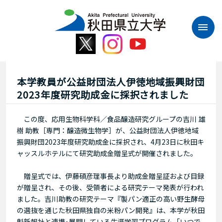
本
文
へ
ス
キ
ッ
プ
本学教員が公益財団法人伊徳地域振興財団
2023年度研究助成金に採択されました
この度、応用生物科学科／食品醸造研究グループの吉川 雄
樹 助教［専門：醸造微生物学］が、公益財団法人伊徳地域
振興財団2023年度研究助成金に採択され、4月23日に秋田キ
ャッスルホテルにて研究助成金贈呈式が開催されました。
贈呈式では、伊藤碩彦理事長より助成金贈呈証および目録
が贈呈され、その後、受領者による研究テーマ発表が行われ
ました。吉川助教の研究テーマ『製パン適正の高い野生酵母
の選抜を通じた秋田県独自の米粉パン開発』は、本学が秋田
魁新報社と連携･展開している生涯学習プログラム「いつで