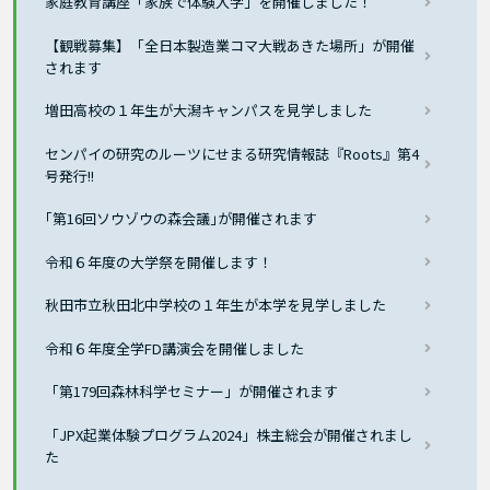
家庭教育講座「家族で体験入学」を開催しました！
【観戦募集】「全日本製造業コマ大戦あきた場所」が開催
されます
増田高校の１年生が大潟キャンパスを見学しました
センパイの研究のルーツにせまる研究情報誌『Roots』第4
号発行!!
｢第16回ソウゾウの森会議｣が開催されます
令和６年度の大学祭を開催します！
秋田市立秋田北中学校の１年生が本学を見学しました
令和６年度全学FD講演会を開催しました
「第179回森林科学セミナー」が開催されます
「JPX起業体験プログラム2024」株主総会が開催されまし
た