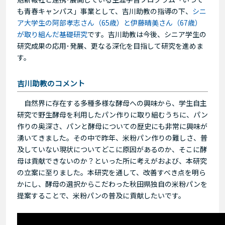
も青春キャンパス」事業として、吉川助教の指導の下、
シニ
ア大学生の阿部孝志さん（65歳）と伊藤晴美さん（67歳）
が取り組んだ基礎研究
です。吉川助教は今後、シニア学生の
研究成果の応用･発展、更なる深化を目指して研究を進めま
す。
吉川助教のコメント
自然界に存在する多種多様な酵母への興味から、学生自主
研究で野生酵母を利用したパン作りに取り組むうちに、パン
作りの奥深さ、パンと酵母についての歴史にも非常に興味が
湧いてきました。その中で昨年、米粉パン作りの難しさ、普
及していない現状についてどこに原因があるのか、そこに酵
母は貢献できないのか？といった所に考えがおよび、本研究
の立案に至りました。本研究を通して、改善すべき点を明ら
かにし、酵母の選択からこだわった秋田県独自の米粉パンを
提案することで、米粉パンの普及に貢献したいです。