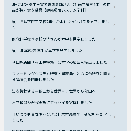
JIA東北建築学生賞で嘉瀬夏輝さん（計画学講座4年）の作
品が特別賞を受賞【建築環境システム学科】
横手清陵学院中学校2年生が本荘キャンパスを見学しまし
た
能代科学技術高校の皆さんが本学を見学しました
横手城南高校1年生が本学を見学しました
秋田魁新聞「秋田弁特集」に本学の広告を掲出しました
ファーミングシステム研究・農家農村との協働研究に関す
る講演会を開催しました
知を鍛錬する―秋田から世界へ、世界から秋田へ
本学教員が現代思想にエッセイを寄稿しました
【いつでも青春キャンパス】木材高度加工研究所を見学し
ました