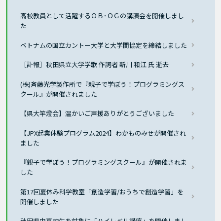
高校教員として活躍するＯＢ･ＯＧの講演会を開催しまし
た
ベトナムの国立カントー大学と大学間協定を締結しました
［訃報］秋田県立大学学歌 作詞者 新川 和江 氏 逝去
(株)斉藤光学製作所で『親子で学ぼう！プログラミングス
クール』が開催されました
【県大竿燈会】温かいご声援ありがとうございました
【JPX起業体験プログラム2024】わかものみせが開催され
ました
『親子で学ぼう！プログラミングスクール』が開催されま
した
第17回夏休み科学教室「創造学習/おうちで創造学習」を
開催しました
秋田県内高校生を対象に「ハイレベル講座」を開催しまし