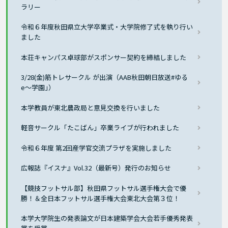
ラリー
令和６年度秋田県立大学卒業式・大学院修了式を執り行い
ました
本荘キャンパス卓球部がスポンサー契約を締結しました
3/28(金)筋トレサークル が出演（AAB秋田朝日放送#ゆる
e〜学園｣）
本学教員が東北農政局と意見交換を行いました
軽音サークル「たこばん」卒業ライブが行われました
令和６年度 第2回産学官交流プラザを実施しました
広報誌『イスナ』Vol.32（最新号）発行のお知らせ
【競技フットサル部】秋田県フットサル選手権大会で優
勝！＆全日本フットサル選手権大会東北大会第３位！
本学大学院生の発表論文が日本建築学会大会若手優秀発表