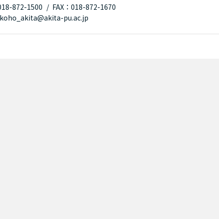
8-872-1500
FAX：018-872-1670
oho_akita@akita-pu.ac.jp