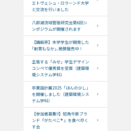
エトヴェシュ・ロラーンド大学
と交流を行いました
八郎湖流域管理研究会第6回シ
ンポジウムが開催されます
【踊餡亭】本学学生が開発した
｢射貫もなか｣､絶賛販売中！
主張する「みせ」学生デザイン
コンペで優秀賞を受賞（建築環
境システム学科）
卒業設計展2025「ほんの少し」
を開催しました（建築環境シス
テム学科）
【参加者募集!!】短角牛新ブラ
ンド『がたべこ® 』を食べ尽く
す会