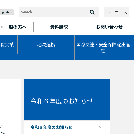
小
中
大
English
・一般の方へ
資料請求
お問い合わせ
就職実績
地域連携
国際交流・安全保障輸出管
理
賞
令和６年度のお知らせ
研
令和８年度のお知らせ
（学