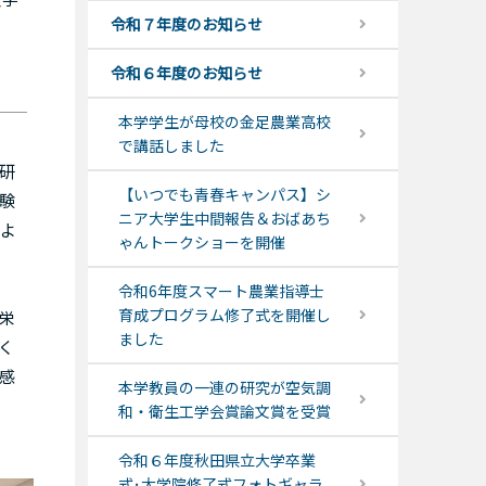
令和７年度のお知らせ
令和６年度のお知らせ
本学学生が母校の金足農業高校
で講話しました
研
【いつでも青春キャンパス】シ
験
ニア大学生中間報告＆おばあち
よ
ゃんトークショーを開催
令和6年度スマート農業指導士
育成プログラム修了式を開催し
栄
ました
く
感
本学教員の一連の研究が空気調
和・衛生工学会賞論文賞を受賞
令和６年度秋田県立大学卒業
式･大学院修了式フォトギャラ