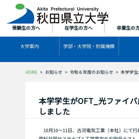
本
文
へ
ス
受験生の方へ
在学生の方へ
卒業生の
キ
ッ
大学案内
学部・大学院・
附属機関
プ
HOME
お知らせ
令和６年度のお知らせ
本学学生
本学学生がOFT_光ファイ
しました
10月10～11日、古河電気工業（本社）にて
究科共同サステナブル工学専攻の石田岳土さん