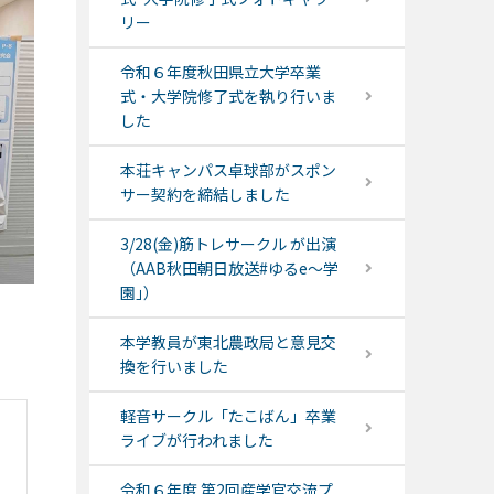
リー
令和６年度秋田県立大学卒業
式・大学院修了式を執り行いま
した
本荘キャンパス卓球部がスポン
サー契約を締結しました
3/28(金)筋トレサークル が出演
（AAB秋田朝日放送#ゆるe〜学
園｣）
本学教員が東北農政局と意見交
換を行いました
軽音サークル「たこばん」卒業
ライブが行われました
令和６年度 第2回産学官交流プ