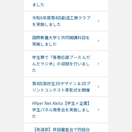
ました
令和6年度第4回創造工房クラブ
を実施しました
国際教養大学と共同開講科目を
実施しました
学生寮で『青春応援ブース んだ
んだラジオ』の収録を行いまし
た
第4回高校生3Dデザイン＆3Dプ
リントコンテスト表彰式を開催
HYper Net Akita【学生×企業】
学生パネル発表会を実施しまし
た
【剣道部】昇段審査会で四段合