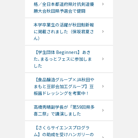
格／全日本都道府県対抗剣道優
勝大会秋田県予選会で健闘
本学卒業生の活躍が秋田魁新報
に掲載されました（保坂君夏さ
ん）
【学生団体 Beginners】あき
た､まるっとフェスに参加しま
した
【食品醸造グループ×JA秋田や
まもと豆部会加工グループ】豆
板醤ドレッシングを考案中！
高橋秀晴副学長が「第59回県多
喜二祭」で講演しました
【さくらサイエンスプログラ
ム】の助成を受けハンガリーの