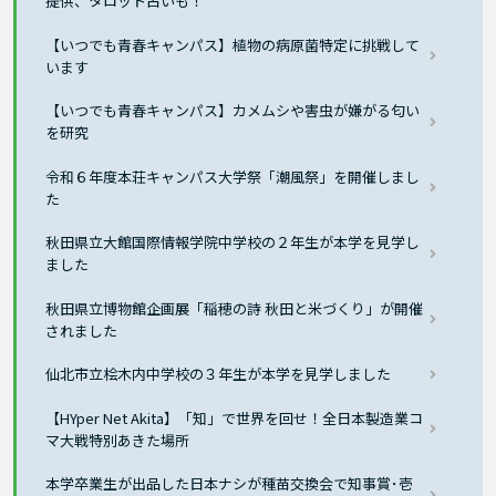
提供、タロット占いも！
【いつでも青春キャンパス】植物の病原菌特定に挑戦して
います
【いつでも青春キャンパス】カメムシや害虫が嫌がる匂い
を研究
令和６年度本荘キャンパス大学祭「潮風祭」を開催しまし
た
秋田県立大館国際情報学院中学校の２年生が本学を見学し
ました
秋田県立博物館企画展「稲穂の詩 秋田と米づくり」が開催
されました
仙北市立桧木内中学校の３年生が本学を見学しました
【HYper Net Akita】「知」で世界を回せ！全日本製造業コ
マ大戦特別あきた場所
本学卒業生が出品した日本ナシが種苗交換会で知事賞･壱