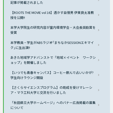
記事が掲載されました
【ROOTS THE MOVIE vol 16】透かす自慢男 伊東良太准教
授を公開!!
本学大学院生の研究内容が室内環境学会・大会長奨励賞を
受賞
本学教員・学生がABSラジオ｢まちなかSESSIONエキマイ
ク｣に生出演!!
あきた地域学アドバンストで「地域×イベント ワークシ
ョップ」を開催しました
【いつでも青春キャンパス】コーヒー飲んで占いいかが?
学生向けラウンジ開設
【さくらサイエンスプログラム】の助成を受けマレーシ
ア・マラ工科大学と交流を行いました
「秋田県立大学ホームページ」へのバナー広告掲載の募集
について