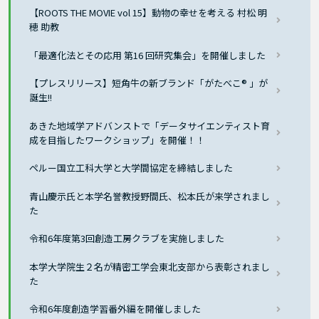
【ROOTS THE MOVIE vol 15】動物の幸せを考える 村松 明
穂 助教
「最適化法とその応用 第16 回研究集会」を開催しました
【プレスリリース】短角牛の新ブランド「がたべこ® 」が
誕生!!
あきた地域学アドバンストで「データサイエンティスト育
成を目指したワークショップ」を開催！！
ペルー国立工科大学と大学間協定を締結しました
青山慶示氏と本学名誉教授野間氏、松本氏が来学されまし
た
令和6年度第3回創造工房クラブを実施しました
本学大学院生２名が精密工学会東北支部から表彰されまし
た
令和6年度創造学習番外編を開催しました