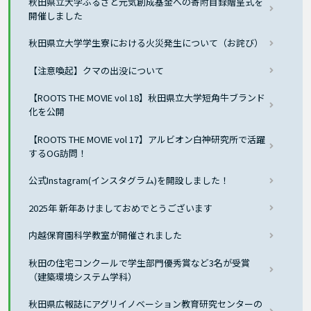
秋田県立大学ふるさと元気創成基金への寄附目録贈呈式を
開催しました
秋田県立大学学生寮における火災発生について（お詫び）
【注意喚起】クマの出没について
【ROOTS THE MOVIE vol 18】秋田県立大学短角牛ブランド
化を公開
【ROOTS THE MOVIE vol 17】アルビオン白神研究所で活躍
するOG訪問！
公式Instagram(インスタグラム)を開設しました！
2025年 新年あけましておめでとうございます
内越保育園科学教室が開催されました
秋田の住宅コンクールで学生部門優秀賞など3名が受賞
（建築環境システム学科）
秋田県広報誌にアグリイノベーション教育研究センターの