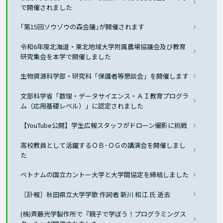
で開催されました
｢第15回ソウゾウの森会議｣が開催されます
令和6年度北海道・東北地域大学附属農場協議会及び教育
研究集会を本学で開催しました
生物資源科学部・研究科「保護者等懇談会」を開催します
文部科学省「数理・データサイエンス・ＡＩ教育プログラ
ム（応用基礎レベル）」に認定されました
【YouTube公開】学生広報スタッフがドローン撮影に挑戦
高校教員として活躍するＯＢ･ＯＧの講演会を開催しまし
た
ベトナムの国立カントー大学と大学間協定を締結しました
［訃報］秋田県立大学学歌 作詞者 新川 和江 氏 逝去
(株)斉藤光学製作所で『親子で学ぼう！プログラミングス