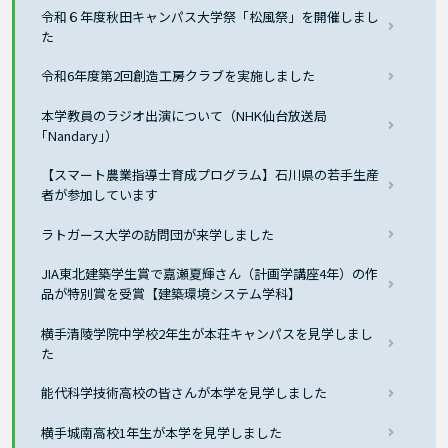
令和６年度秋田キャンパス大学祭「松風祭」を開催しまし
た
令和6年度第2回創造工房クラブを実施しました
本学教員のラジオ出演について（NHK仙台放送局
｢Nandary｣）
【スマート農業指導士育成プログラム】石川県の若手生産
者が参加しています
ラトガース大学の訪問団が来学しました
JIA東北建築学生賞で嘉瀬夏輝さん（計画学講座4年）の作
品が特別賞を受賞【建築環境システム学科】
横手清陵学院中学校2年生が本荘キャンパスを見学しまし
た
能代科学技術高校の皆さんが本学を見学しました
横手城南高校1年生が本学を見学しました