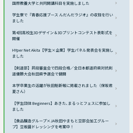
国際教養大学と共同開講科目を実施しました
学生寮で『青春応援ブース んだんだラジオ』の収録を行い
ました
第4回高校生3Dデザイン＆3Dプリントコンテスト表彰式を
開催
HYper Net Akita【学生×企業】学生パネル発表会を実施し
ました
【剣道部】昇段審査会で四段合格／全日本都道府県対抗剣
道優勝大会秋田県予選会で健闘
本学卒業生の活躍が秋田魁新報に掲載されました（保坂君
夏さん）
【学生団体 Beginners】あきた､まるっとフェスに参加し
ました
【食品醸造グループ×JA秋田やまもと豆部会加工グルー
プ】豆板醤ドレッシングを考案中！