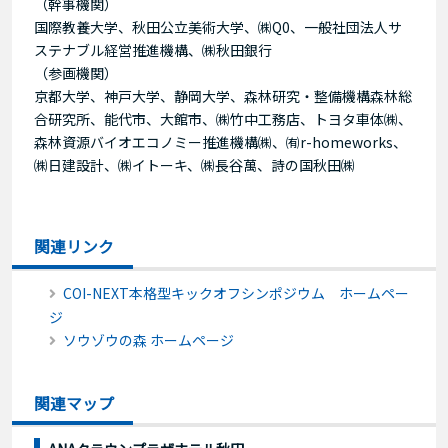
（幹事機関）
国際教養大学、秋田公立美術大学、㈱Q0、一般社団法人サ
ステナブル経営推進機構、㈱秋田銀行
（参画機関）
京都大学、神戸大学、静岡大学、森林研究・整備機構森林総
合研究所、能代市、大館市、㈱竹中工務店、トヨタ車体㈱、
森林資源バイオエコノミー推進機構㈱、㈲r-homeworks、
㈱日建設計、㈱イトーキ、㈱長谷萬、詩の国秋田㈱
関連リンク
COI-NEXT本格型キックオフシンポジウム ホームペー
ジ
ソウゾウの森 ホームページ
関連マップ