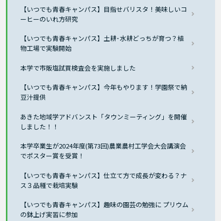
【いつでも青春キャンパス】目指せバリスタ！美味しいコ
ーヒーのいれ方研究
【いつでも青春キャンパス】土耕･水耕どっちが育つ？植
物工場で実験開始
本学で市販塩試買検査会を実施しました
【いつでも青春キャンパス】今年もやります！学園祭で納
豆汁提供
あきた地域学アドバンスト「タウンミーティング」を開催
しました！！
本学卒業生が2024年度(第73回)農業農村工学会大会講演会
でポスター賞を受賞！
【いつでも青春キャンパス】仕立て方で成長が変わる？ナ
ス３品種で栽培実験
【いつでも青春キャンパス】趣味の園芸の勉強に プリウム
の鉢上げ実習に参加