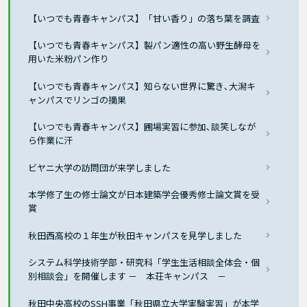
【いつでも青春キャンパス】「甘い香り」の落ち葉を調査
【いつでも青春キャンパス】製パン適性の高い野生酵母を
用いた米粉パン作り
【いつでも青春キャンパス】知らない世界に驚き､大潟キ
ャンパスでリンゴの摘果
【いつでも青春キャンパス】圃場実習に参加､談笑しなが
ら作業に汗
ビヤニ大学の訪問団が来学しました
本学修了生の修士論文が日本建築学会優秀修士論文賞を受
賞
秋田西高校の１年生が秋田キャンパスを見学しました
システム科学技術学部・研究科「学生生活相談全体会・個
別相談会」を開催します － 本荘キャンパス －
秋田中央高校のSSH事業「秋田県立大学実験実習」が本学