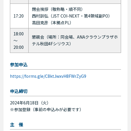
閉会挨拶（敬称略・順不同）
17:20
西村訓弘（JST COI-NEXT・第4領域副PO）
高田克彦（本拠点PL）
18:00
懇親会（場所：同会場、ANAクラウンプラザホ
〜
テル秋田4Fシリウス）
20:00
参加申込
https://forms.gle/C8ktJwxvH8FWrZyG9
申込締切
2024年6月18日（火）
※参加登録（事前の申込みが必要です）
主 催