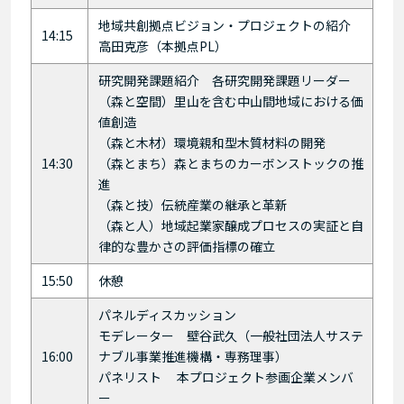
地域共創拠点ビジョン・プロジェクトの紹介
14:15
高田克彦（本拠点PL）
研究開発課題紹介 各研究開発課題リーダー
（森と空間）里山を含む中山間地域における価
値創造
（森と木材）環境親和型木質材料の開発
14:30
（森とまち）森とまちのカーボンストックの推
進
（森と技）伝統産業の継承と革新
（森と人）地域起業家醸成プロセスの実証と自
律的な豊かさの評価指標の確立
15:50
休憩
パネルディスカッション
モデレーター 壁谷武久（一般社団法人サステ
16:00
ナブル事業推進機構・専務理事）
パネリスト 本プロジェクト参画企業メンバ
ー