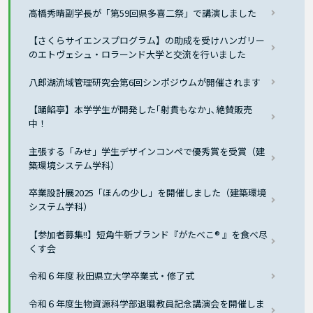
高橋秀晴副学長が「第59回県多喜二祭」で講演しました
【さくらサイエンスプログラム】の助成を受けハンガリー
のエトヴェシュ・ロラーンド大学と交流を行いました
八郎湖流域管理研究会第6回シンポジウムが開催されます
【踊餡亭】本学学生が開発した｢射貫もなか｣､絶賛販売
中！
主張する「みせ」学生デザインコンペで優秀賞を受賞（建
築環境システム学科）
卒業設計展2025「ほんの少し」を開催しました（建築環境
システム学科）
【参加者募集!!】短角牛新ブランド『がたべこ® 』を食べ尽
くす会
令和６年度 秋田県立大学卒業式・修了式
令和６年度生物資源科学部退職教員記念講演会を開催しま