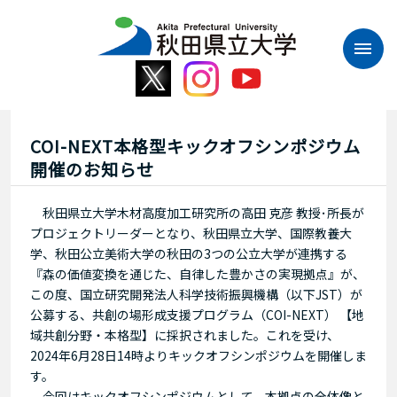
本
文
へ
ス
キ
ッ
プ
COI-NEXT本格型キックオフシンポジウム
開催のお知らせ
秋田県立大学木材高度加工研究所の高田 克彦 教授･所長が
プロジェクトリーダーとなり、秋田県立大学、国際教養大
学、秋田公立美術大学の秋田の3つの公立大学が連携する
『森の価値変換を通じた、自律した豊かさの実現拠点』が、
この度、国立研究開発法人科学技術振興機構（以下JST）が
公募する、共創の場形成支援プログラム（COI-NEXT） 【地
域共創分野・本格型】に採択されました。これを受け、
2024年6月28日14時よりキックオフシンポジウムを開催しま
す。
今回はキックオフシンポジウムとして、本拠点の全体像と