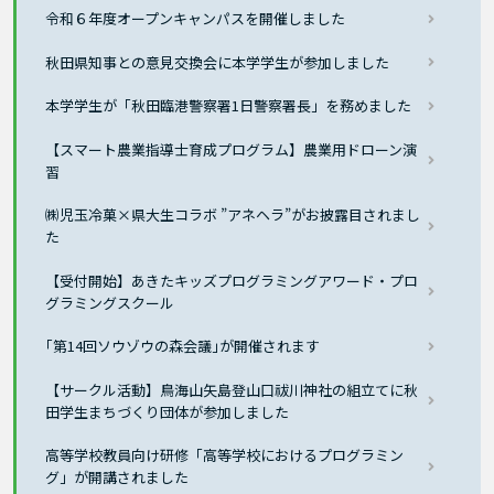
令和６年度オープンキャンパスを開催しました
秋田県知事との意見交換会に本学学生が参加しました
本学学生が「秋田臨港警察署1日警察署長」を務めました
【スマート農業指導士育成プログラム】農業用ドローン演
習
㈱児玉冷菓×県大生コラボ ”アネヘラ”がお披露目されまし
た
【受付開始】あきたキッズプログラミングアワード・プロ
グラミングスクール
｢第14回ソウゾウの森会議｣が開催されます
【サークル活動】鳥海山矢島登山口祓川神社の組立てに秋
田学生まちづくり団体が参加しました
高等学校教員向け研修「高等学校におけるプログラミン
グ」が開講されました