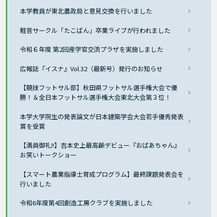
本学教員が東北農政局と意見交換を行いました
軽音サークル「たこばん」卒業ライブが行われました
令和６年度 第2回産学官交流プラザを実施しました
広報誌『イスナ』Vol.32（最新号）発行のお知らせ
【競技フットサル部】秋田県フットサル選手権大会で優
勝！＆全日本フットサル選手権大会東北大会第３位！
本学大学院生の発表論文が日本建築学会大会若手優秀発表
賞を受賞
【満員御礼!!】吉本史上最高齢デビュー『おばあちゃん』
お笑いトークショー
【スマート農業指導士育成プログラム】最終課題発表会を
行いました
令和6年度第4回創造工房クラブを実施しました