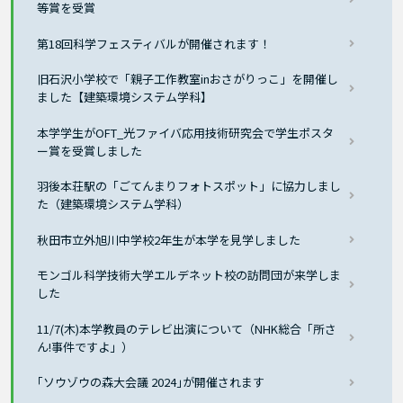
等賞を受賞
第18回科学フェスティバルが開催されます！
旧石沢小学校で「親子工作教室inおさがりっこ」を開催し
ました【建築環境システム学科】
本学学生がOFT_光ファイバ応用技術研究会で学生ポスタ
ー賞を受賞しました
羽後本荘駅の「ごてんまりフォトスポット」に協力しまし
た（建築環境システム学科）
秋田市立外旭川中学校2年生が本学を見学しました
モンゴル科学技術大学エルデネット校の訪問団が来学しま
した
11/7(木)本学教員のテレビ出演について（NHK総合「所さ
ん!事件ですよ」）
｢ソウゾウの森大会議 2024｣が開催されます