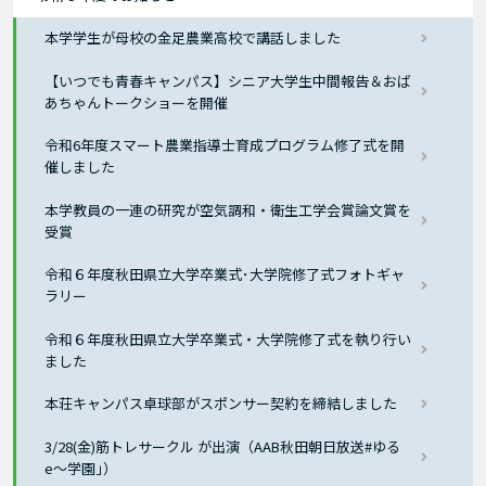
本学学生が母校の金足農業高校で講話しました
【いつでも青春キャンパス】シニア大学生中間報告＆おば
あちゃんトークショーを開催
令和6年度スマート農業指導士育成プログラム修了式を開
催しました
本学教員の一連の研究が空気調和・衛生工学会賞論文賞を
受賞
令和６年度秋田県立大学卒業式･大学院修了式フォトギャ
ラリー
令和６年度秋田県立大学卒業式・大学院修了式を執り行い
ました
本荘キャンパス卓球部がスポンサー契約を締結しました
3/28(金)筋トレサークル が出演（AAB秋田朝日放送#ゆる
e〜学園｣）