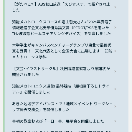
【がたべこ® 】ABS秋田放送「えび☆ステ」で紹介されま
した
知能メカトロニクスコースの増山啓太さんが2024年度電子
情報通信学会東北支部優秀論文賞（PEDOT/PSSを用いた
THz波液晶ビームステアリングデバイス）を受賞しました
本学学生がキャンパスベンチャーグランプリ東北で最優秀
賞を受賞！ 東北代表として全国大会に出場します －知能
メカトロニクス学科－
【文芸･イラストサークル】秋田臨港警察署より感謝状が
贈呈されました
知能メカトロニクス通論I 最終競技『屋根雪下ろしトライ
アル』を開催しました
あきた地域学アドバンストで「地域×イベント ワークショ
ップ発表交流会」を開催しました
書初め教室および「一日一書」展示会を開催しました