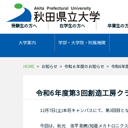
本
文
へ
ス
受験生の方へ
在学生の方へ
卒業生の
キ
ッ
大学案内
学部・大学院・
附属機関
プ
HOME
お知らせ
令和６年度のお知らせ
令和6年
令和6年度第3回創造工房ク
12月7日(土)本荘キャンパスにて、第3回目
今回は、秋元 浩平 助教(知能メカトロニク