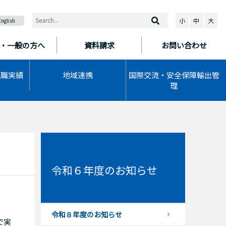
小
中
大
English
・一般の方へ
資料請求
お問い合わせ
就職実績
地域連携
国際交流・安全保障輸出管
理
令和６年度のお知らせ
令和８年度のお知らせ
で実