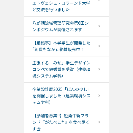
エトヴェシュ・ロラーンド大学
と交流を行いました
八郎湖流域管理研究会第6回シ
ンポジウムが開催されます
【踊餡亭】本学学生が開発した
｢射貫もなか｣､絶賛販売中！
主張する「みせ」学生デザイン
コンペで優秀賞を受賞（建築環
境システム学科）
卒業設計展2025「ほんの少し」
を開催しました（建築環境シス
テム学科）
【参加者募集!!】短角牛新ブラ
ンド『がたべこ® 』を食べ尽く
す会