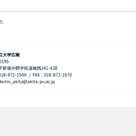
た
立大学広報
0195
下新城中野字街道端西241-438
8-872-1500
FAX：018-872-1670
oho_akita@akita-pu.ac.jp