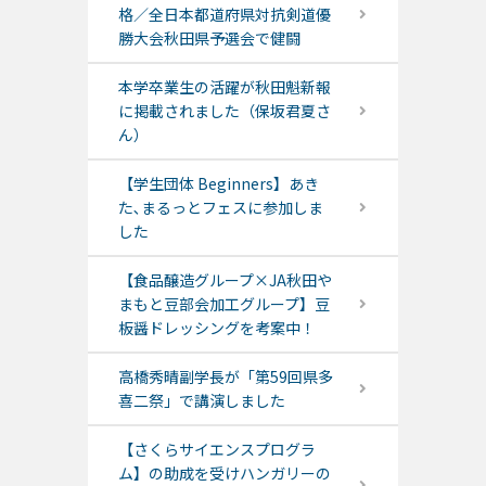
格／全日本都道府県対抗剣道優
勝大会秋田県予選会で健闘
本学卒業生の活躍が秋田魁新報
に掲載されました（保坂君夏さ
ん）
【学生団体 Beginners】あき
た､まるっとフェスに参加しま
した
【食品醸造グループ×JA秋田や
まもと豆部会加工グループ】豆
板醤ドレッシングを考案中！
高橋秀晴副学長が「第59回県多
喜二祭」で講演しました
【さくらサイエンスプログラ
ム】の助成を受けハンガリーの