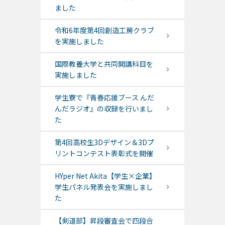
ました
令和6年度第4回創造工房クラブ
を実施しました
国際教養大学と共同開講科目を
実施しました
学生寮で『青春応援ブース んだ
んだラジオ』の収録を行いまし
た
第4回高校生3Dデザイン＆3Dプ
リントコンテスト表彰式を開催
HYper Net Akita【学生×企業】
学生パネル発表会を実施しまし
た
【剣道部】昇段審査会で四段合