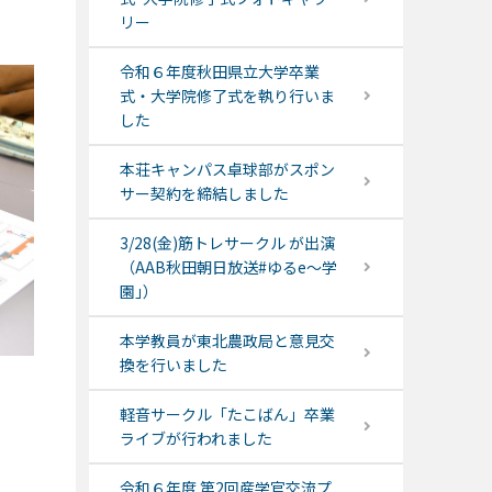
リー
令和６年度秋田県立大学卒業
式・大学院修了式を執り行いま
した
本荘キャンパス卓球部がスポン
サー契約を締結しました
3/28(金)筋トレサークル が出演
（AAB秋田朝日放送#ゆるe〜学
園｣）
本学教員が東北農政局と意見交
換を行いました
軽音サークル「たこばん」卒業
ライブが行われました
令和６年度 第2回産学官交流プ