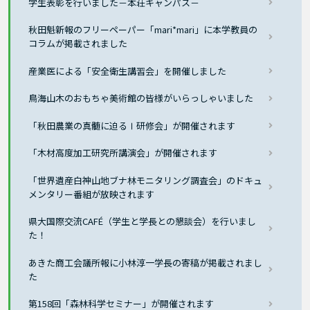
学生表彰を行いました－本荘キャンパス－
秋田魁新報のフリーペーパー「mari*mari」に本学教員の
コラムが掲載されました
産業医による「安全衛生講習会」を開催しました
鳥海山木のおもちゃ美術館の皆様がいらっしゃいました
「秋田農業の真髄に迫るⅠ研修会」が開催されます
「木材高度加工研究所講演会」が開催されます
「世界遺産白神山地ブナ林モニタリング調査会」のドキュ
メンタリー番組が放映されます
県大国際交流CAFÉ（学生と学長との懇談会）を行いまし
た！
あきた商工会議所報に小林淳一学長の寄稿が掲載されまし
た
第158回「森林科学セミナー」が開催されます