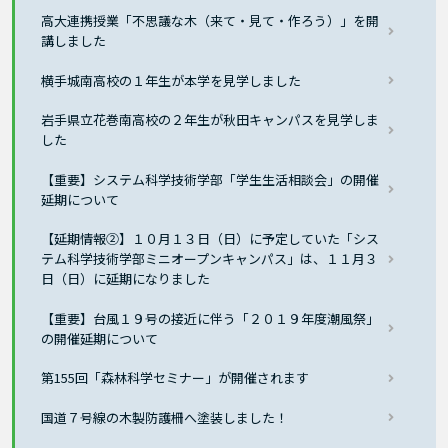
高大連携授業「不思議な木（来て・見て・作ろう）」を開
講しました
横手城南高校の１年生が本学を見学しました
岩手県立花巻南高校の２年生が秋田キャンパスを見学しま
した
【重要】システム科学技術学部「学生生活相談会」の開催
延期について
【延期情報②】１０月１３日（日）に予定していた「シス
テム科学技術学部ミニオープンキャンパス」は、１１月３
日（日）に延期になりました
【重要】台風１９号の接近に伴う「２０１９年度潮風祭」
の開催延期について
第155回「森林科学セミナー」が開催されます
国道７号線の木製防護柵へ塗装しました！