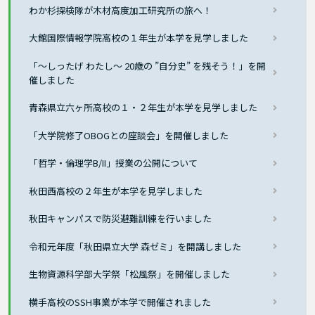
わか杉探検隊が木材高度加工研究所の旅へ！
大館国際情報学院高校の１年生が本学を見学しました
「～しったげ わたし～ 20歳の ”自分史” を残そう！」を開
催しました
青森県立六ヶ所高校の１・２年生が本学を見学しました
「大学院修了OBOGとの座談会」を開催しました
「哲学・倫理学B/II」授業の公開について
秋田西高校の２年生が本学を見学しました
秋田キャンパスで防災避難訓練を行いました
令和元年度「秋田県立大学 森ゼミ」を開講しました
生物資源科学部大学祭「松風祭」を開催しました
横手高校のSSH事業が本学で開催されました