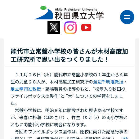
本
文
へ
ス
キ
ッ
プ
能代市立常盤小学校の皆さんが木材高度加
工研究所で思い出をつくりました！
１１月２６日（火）能代市立常盤小学校の１年生から４年
生の児童２０人が、木材高度加工研究所の
渡辺千明准教授
・
足立幸司准教授
・藤嶋職員の指導のもと、"校章入り秋田杉
ファイルボックスの製作"と ”木” についての学習をしまし
た。
常盤小学校は、明治８年に開設された歴史ある学校です
が、来春に朴瀬（ほのきせ）、竹生（たこう）の両小学校と
ともに向能代小学校に統合になります。
今回のファイルボックス製作は、閉校に向けた記念行事の
一環として、当研究所がパーツ設計・校章印刷を行い、
「能