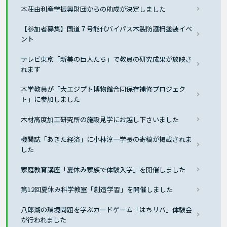
本荘由利産学振興財団からの助成が決定しました
【参加者募集】国道７号能代バイパス木製防護柵塗装イベ
ント
テレビ東京「新美の巨人たち」で教員の研究成果が放映さ
れます
本学教員が「大エジプト博物館合同保存補修プロジェク
ト」に参加しました
木材高度加工研究所の施設見学にお越し下さいました
機関誌「あきた経済」に小林淳一学長の寄稿が掲載されま
した
家庭教育講座「夏休み家族で体験入学」を開催しました
第12回夏休み科学教室「創造学習」を開催しました
八郎湖の環境問題を学ぶカードゲーム「はちリバ」体験会
が行われました