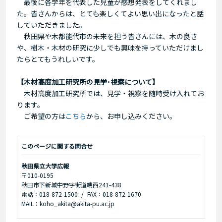
最後に各学年を代表した児童が感想発表をしてくれまし
た。皆さんからは、とても楽しくてよい思い出になったと話
していただきました。
秋田県や木都能代市の未来を担う皆さんには、木の良さ
や、樹木・木材の研究に少しでも興味を持っていただけまし
たらとてもうれしいです。
【木材高度加工研究所の見学･視察について】
木材高度加工研究所では、見学・視察を随時受け入れてお
ります。
ご希望の方は
こちら
から、お申し込みください。
このページに関する問合せ
秋田県立大学広報
〒010-0195
秋田市下新城中野字街道端西241-438
電話：018-872-1500
FAX：018-872-1670
MAIL：koho_akita@akita-pu.ac.jp