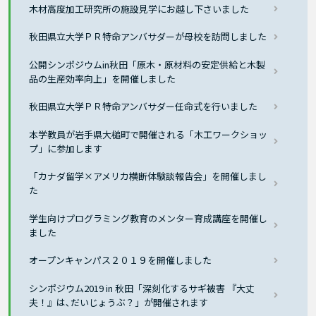
木材高度加工研究所の施設見学にお越し下さいました
秋田県立大学ＰＲ特命アンバサダーが母校を訪問しました
公開シンポジウムin秋田「原木・原材料の安定供給と木製
品の生産効率向上」を開催しました
秋田県立大学ＰＲ特命アンバサダー任命式を行いました
本学教員が岩手県大槌町で開催される「木工ワークショッ
プ」に参加します
「カナダ留学×アメリカ横断体験談報告会」を開催しまし
た
学生向けプログラミング教育のメンター育成講座を開催し
ました
オープンキャンパス２０１９を開催しました
シンポジウム2019 in 秋田「深刻化するサギ被害 『大丈
夫！』は､だいじょうぶ？」が開催されます