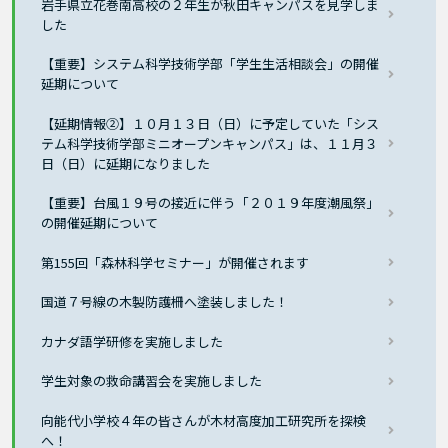
岩手県立花巻南高校の２年生が秋田キャンパスを見学しま
した
【重要】システム科学技術学部「学生生活相談会」の開催
延期について
【延期情報②】１０月１３日（日）に予定していた「シス
テム科学技術学部ミニオープンキャンパス」は、１１月３
日（日）に延期になりました
【重要】台風１９号の接近に伴う「２０１９年度潮風祭」
の開催延期について
第155回「森林科学セミナー」が開催されます
国道７号線の木製防護柵へ塗装しました！
カナダ語学研修を実施しました
学生対象の救命講習会を実施しました
向能代小学校４年の皆さんが木材高度加工研究所を探検
へ！