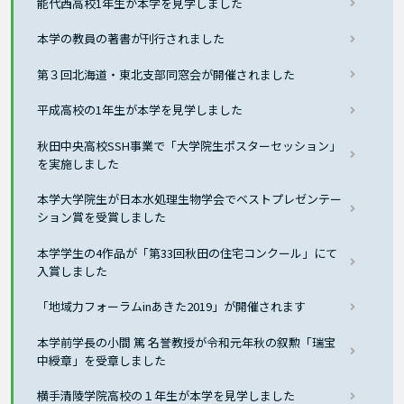
能代西高校1年生が本学を見学しました
本学の教員の著書が刊行されました
第３回北海道・東北支部同窓会が開催されました
平成高校の1年生が本学を見学しました
秋田中央高校SSH事業で「大学院生ポスターセッション」
を実施しました
本学大学院生が日本水処理生物学会でベストプレゼンテー
ション賞を受賞しました
本学学生の4作品が「第33回秋田の住宅コンクール」にて
入賞しました
「地域力フォーラムinあきた2019」が開催されます
本学前学長の小間 篤 名誉教授が令和元年秋の叙勲「瑞宝
中綬章」を受章しました
横手清陵学院高校の１年生が本学を見学しました