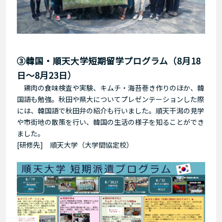
③韓国・順天大学短期留学プログラム（
8月18
日～8月23日）
鶏肉の食味検査や実験、キムチ・海苔巻き作りのほか、韓
国語も勉強。秋田や県大についてプレゼンテーションした際
には、韓国語で秋田弁の紹介も行いました。順天干潟の見学
や市街地の散策を行い、韓国の生活の様子を知ることができ
ました。
[研修先] 順天大学（大学間協定校）