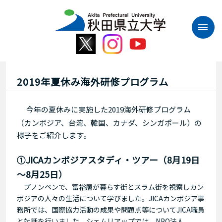
本
文
へ
ス
キ
ッ
プ
2019年夏休み海外研修プログラム
今年の夏休みに実施した2019海外研修プログラム
（カンボジア、台湾、韓国、カナダ、シンガポール）の
様子をご紹介します。
①JICAカンボジアスタディ・ツアー（8月19日
～8月25日）
プノンペンで、富裕層が暮らす街とスラム街を視察しカン
ボジアの人々の生活について学びました。JICAカンボジア事
務所では、国際協力活動の成果や問題点等についてJICA職員
と対話を行いました。シェムリアップでは、NPO法人