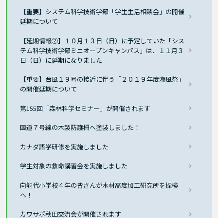
【重要】システム科学技術学部「学生生活相談会」の開催
延期について
【延期情報②】１０月１３日（日）に予定していた「シス
テム科学技術学部ミニオープンキャンパス」は、１１月３
日（日）に延期になりました
【重要】台風１９号の接近に伴う「２０１９年度潮風祭」
の開催延期について
第155回「森林科学セミナー」が開催されます
国道７号線の木製防護柵へ塗装しました！
カナダ語学研修を実施しました
学生対象の救命講習会を実施しました
向能代小学校４年の皆さんが木材高度加工研究所を探検
へ！
カワサポ秋田交流会が開催されます