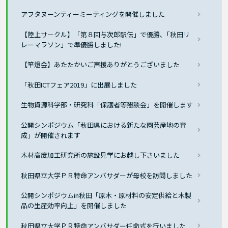
アフタヌーンティーミーティングを開催しました
【陸上サークル】「第８回与次郎駅伝」で優勝､「秋田リ
レーマラソン」で準優勝しました!
【竿燈会】あたたかいご声援ありがとうございました
「秋田ICTフェア2019」に出展しました
生物資源科学部・研究科「保護者等懇談会」を開催します
公開シンポジウム「秋田県における新たな園芸産地の育
成」が開催されます
木材高度加工研究所の施設見学にお越し下さいました
秋田県立大学ＰＲ特命アンバサダーが母校を訪問しました
公開シンポジウムin秋田「原木・原材料の安定供給と木製
品の生産効率向上」を開催しました
秋田県立大学ＰＲ特命アンバサダー任命式を行いました