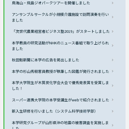
鳥海山・飛島ジオパークツアーを開催しました
アンサンブルサークルが小規模介護施設で訪問演奏を行い
ました
「次世代農業経営者ビジネス塾2019」がスタートしました
本学教員の研究活動がNHKのニュース番組で取り上げられ
ました
秋田魁新聞に本学の広告を掲出しました
本学の杉山秀樹客員教授が執筆した図鑑が発行されました
本学大学院生が木質炭化学会大会で優秀発表賞を受賞しま
した！
スーパー連携大学院の本学受講生がwebで紹介されました
新入生研修を行いました（システム科学技術学部）
本学研究グループが山形県沖の地震の被害調査を実施しま
した