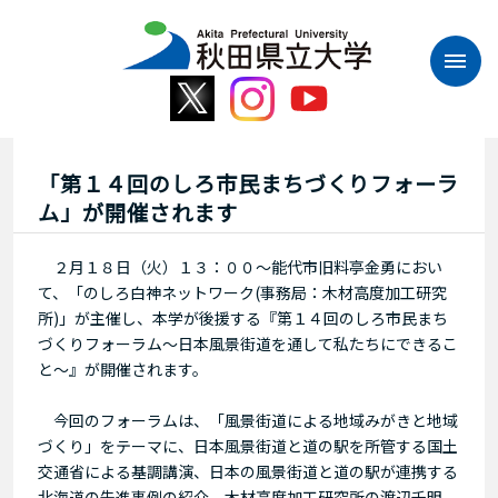
本
文
へ
ス
キ
ッ
プ
「第１４回のしろ市民まちづくりフォーラ
ム」が開催されます
２月１８日（火）１３：００～能代市旧料亭金勇におい
て、「のしろ白神ネットワーク(事務局：木材高度加工研究
所)」が主催し、本学が後援する『第１４回のしろ市民まち
づくりフォーラム～日本風景街道を通して私たちにできるこ
と～』が開催されます。
今回のフォーラムは、「風景街道による地域みがきと地域
づくり」をテーマに、日本風景街道と道の駅を所管する国土
交通省による基調講演、日本の風景街道と道の駅が連携する
北海道の先進事例の紹介、木材高度加工研究所の渡辺千明