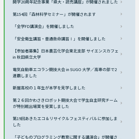
開学20周年記念事業「県大・読売講座」が開催されました
第154回「森林科学セミナー」が開催されます
「全学FD講演会」を開催しました
「安全衛生講習・普通救命講習Ⅰ」を開催しました
【参加者募集】日本農芸化学会東北支部 サイエンスカフェ
in 秋田県立大学
電気自動車エコラン競技大会 in SUGO 大学／高専の部で2
連覇しました
新屋高校の１年生が本学を見学しました
第２６回かわさきロボット競技大会で学生自主研究チーム
が特別戦出場賞を受賞しました
第19回あきたエコ＆リサイクルフェスティバルに参加しま
した
「子どものプログラミング教育に関する講演会」が開催さ