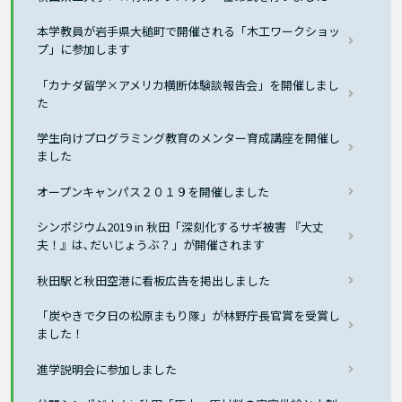
本学教員が岩手県大槌町で開催される「木工ワークショッ
プ」に参加します
「カナダ留学×アメリカ横断体験談報告会」を開催しまし
た
学生向けプログラミング教育のメンター育成講座を開催し
ました
オープンキャンパス２０１９を開催しました
シンポジウム2019 in 秋田「深刻化するサギ被害 『大丈
夫！』は､だいじょうぶ？」が開催されます
秋田駅と秋田空港に看板広告を掲出しました
「炭やきで夕日の松原まもり隊」が林野庁長官賞を受賞し
ました！
進学説明会に参加しました