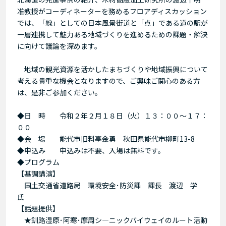
准教授がコーディネーターを務めるフロアディスカッション
では、「線」としての日本風景街道と「点」である道の駅が
一層連携して魅力ある地域づくりを進めるための課題・解決
に向けて議論を深めます。
地域の観光資源を活かしたまちづくりや地域振興について
考える貴重な機会となりますので、ご興味ご関心のある方
は、是非ご参加ください。
◆日 時 令和２年２月１８日（火）１３：００～１７：
００
◆会 場 能代市旧料亭金勇 秋田県能代市柳町13-8
◆申込み 申込みは不要、入場は無料です。
◆プログラム
【基調講演】
国土交通省道路局 環境安全･防災課 課長 渡辺 学
氏
【話題提供】
★釧路湿原･阿寒･摩周シ―ニックバイウェイのルート活動