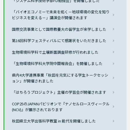
「システム科学技術学部FD勉強会」を開催しました
「バイオエコノミーで未来を拓く－地球環境の変化を知り
ビジネスを変える－」講演会が開催されます
国際交流事業として国際教養大の留学生が来学しました
第16回科学フェスティバルにて感謝状をいただきました
生物環境科学科で土壌断面調査研修が行われました
「生物環境科学科大学院中間報告会」を開催しました
県内4大学連携事業「秋田を元気にする学生トークセッシ
ョン」が開催されました
「はちろうプロジェクト」主催の学習会が開催されます
COP25のJAPANパビリオンで『ナノセルロースヴィークル
(NCV)』が展示されております
秋田県立大学出張科学教室 in 能代を開催しました