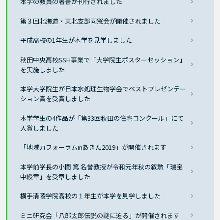
本学の教員の著書が刊行されました
第３回北海道・東北支部同窓会が開催されました
平成高校の1年生が本学を見学しました
秋田中央高校SSH事業で「大学院生ポスターセッション」
を実施しました
本学大学院生が日本水処理生物学会でベストプレゼンテー
ション賞を受賞しました
本学学生の4作品が「第33回秋田の住宅コンクール」にて
入賞しました
「地域力フォーラムinあきた2019」が開催されます
本学前学長の小間 篤 名誉教授が令和元年秋の叙勲「瑞宝
中綬章」を受章しました
横手清陵学院高校の１年生が本学を見学しました
ミニ研究会「八郎太郎伝説の謎に迫る」が開催されます