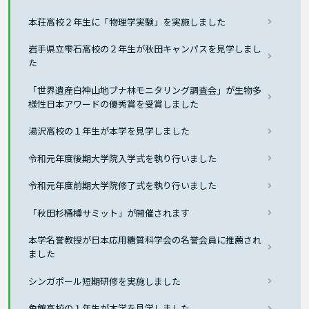
本荘高校２年生に「物理学実験」を実施しました
岩手県立雫石高校の２年生が秋田キャンパスを見学しまし
た
「世界遺産白神山地ブナ林モニタリング調査会」が生物多
様性日本アワードの優秀賞を受賞しました
湯沢高校の１年生が本学を見学しました
令和元年度後期大学院入学式を執り行いました
令和元年度前期大学院修了式を執り行いました
「秋田杉桶樽サミット」が開催されます
本学名誉教授が日本応用糖質科学会の名誉会員に推薦され
ました
シンガポール短期研修を実施しました
角館高校の１年生が本学を見学しました