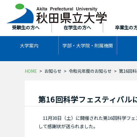
本
文
へ
ス
受験生の方へ
在学生の方へ
卒業生の
キ
ッ
大学案内
学部・大学院・
附属機関
プ
HOME
お知らせ
令和元年度のお知らせ
第16回
第16回科学フェスティバル
11月30日（土）に開催された第16回科学フ
して感謝状が送られました。