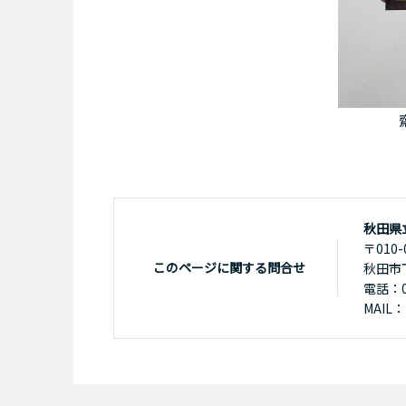
秋田県
〒010-
このページに関する問合せ
秋田市
電話：01
MAIL：k