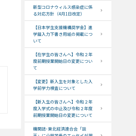
新型コロナウィルス感染症に係
る対応方針（4月1日改定）
【日本学生支援機構奨学金】進
学届入力下書き用紙の掲載につ
いて
【在学生の皆さんへ】令和２年
度前期授業開始日の変更につい
て
【変更】新入生を対象とした入
学前学力検査について
【新入生の皆さんへ】令和２年
度入学式の中止及び令和２年度
前期授業開始日の変更について
機関誌･東北経済連合会「談
天」に小林学長のエッセイが掲