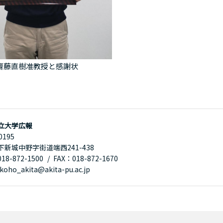
齋藤直樹准教授と感謝状
立大学広報
0195
下新城中野字街道端西241-438
8-872-1500
FAX：018-872-1670
oho_akita@akita-pu.ac.jp