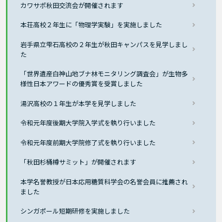
カワサポ秋田交流会が開催されます
本荘高校２年生に「物理学実験」を実施しました
岩手県立雫石高校の２年生が秋田キャンパスを見学しまし
た
「世界遺産白神山地ブナ林モニタリング調査会」が生物多
様性日本アワードの優秀賞を受賞しました
湯沢高校の１年生が本学を見学しました
令和元年度後期大学院入学式を執り行いました
令和元年度前期大学院修了式を執り行いました
「秋田杉桶樽サミット」が開催されます
本学名誉教授が日本応用糖質科学会の名誉会員に推薦され
ました
シンガポール短期研修を実施しました