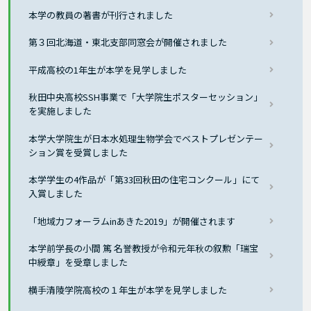
本学の教員の著書が刊行されました
第３回北海道・東北支部同窓会が開催されました
平成高校の1年生が本学を見学しました
秋田中央高校SSH事業で「大学院生ポスターセッション」
を実施しました
本学大学院生が日本水処理生物学会でベストプレゼンテー
ション賞を受賞しました
本学学生の4作品が「第33回秋田の住宅コンクール」にて
入賞しました
「地域力フォーラムinあきた2019」が開催されます
本学前学長の小間 篤 名誉教授が令和元年秋の叙勲「瑞宝
中綬章」を受章しました
横手清陵学院高校の１年生が本学を見学しました