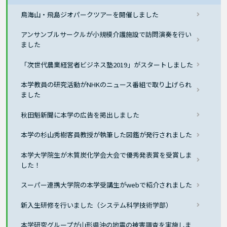
鳥海山・飛島ジオパークツアーを開催しました
アンサンブルサークルが小規模介護施設で訪問演奏を行い
ました
「次世代農業経営者ビジネス塾2019」がスタートしました
本学教員の研究活動がNHKのニュース番組で取り上げられ
ました
秋田魁新聞に本学の広告を掲出しました
本学の杉山秀樹客員教授が執筆した図鑑が発行されました
本学大学院生が木質炭化学会大会で優秀発表賞を受賞しま
した！
スーパー連携大学院の本学受講生がwebで紹介されました
新入生研修を行いました（システム科学技術学部）
本学研究グループが山形県沖の地震の被害調査を実施しま