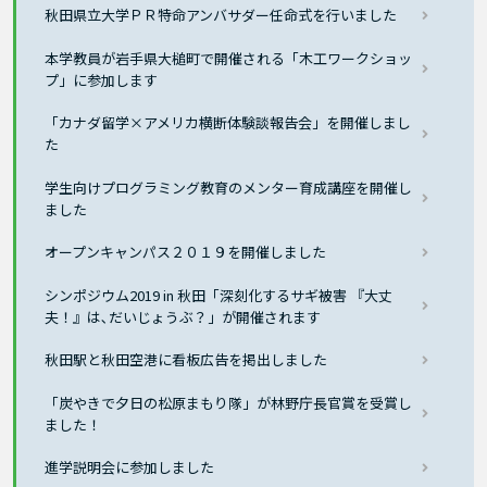
秋田県立大学ＰＲ特命アンバサダー任命式を行いました
本学教員が岩手県大槌町で開催される「木工ワークショッ
プ」に参加します
「カナダ留学×アメリカ横断体験談報告会」を開催しまし
た
学生向けプログラミング教育のメンター育成講座を開催し
ました
オープンキャンパス２０１９を開催しました
シンポジウム2019 in 秋田「深刻化するサギ被害 『大丈
夫！』は､だいじょうぶ？」が開催されます
秋田駅と秋田空港に看板広告を掲出しました
「炭やきで夕日の松原まもり隊」が林野庁長官賞を受賞し
ました！
進学説明会に参加しました