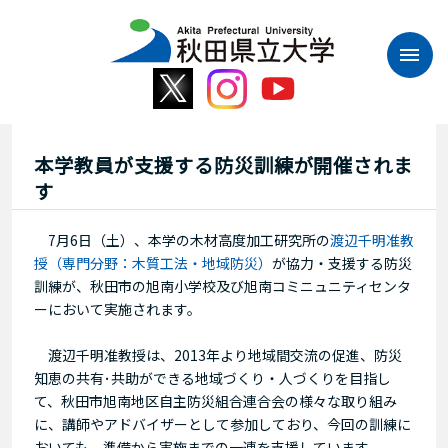
本
文
へ
ス
キ
ッ
プ
本学教員が支援する防災訓練が開催されま
す
7月6日（土）、本学の木材高度加工研究所の
渡辺千明准教
授（専門分野：木質工法・地域防災）
が協力・支援する防災
訓練が、秋田市の旭南小学校及び旭南コミニュニティセンタ
ーにおいて実施されます。
渡辺千明准教授は、2013年より地域間交流の促進、防災
知恵の共有･共助ができる地域づくり・人づくりを目指し
て、秋田市旭南地区自主防災組合連合会の様々な取り組み
に、講師やアドバイザーとして参加しており、今回の訓練に
おいても、準備から実施までの一連を支援しています。