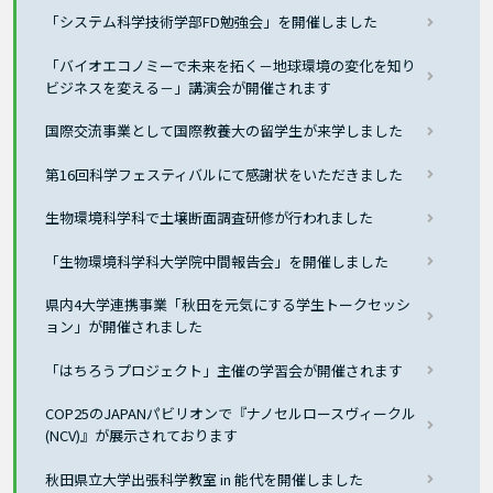
「システム科学技術学部FD勉強会」を開催しました
「バイオエコノミーで未来を拓く－地球環境の変化を知り
ビジネスを変える－」講演会が開催されます
国際交流事業として国際教養大の留学生が来学しました
第16回科学フェスティバルにて感謝状をいただきました
生物環境科学科で土壌断面調査研修が行われました
「生物環境科学科大学院中間報告会」を開催しました
県内4大学連携事業「秋田を元気にする学生トークセッシ
ョン」が開催されました
「はちろうプロジェクト」主催の学習会が開催されます
COP25のJAPANパビリオンで『ナノセルロースヴィークル
(NCV)』が展示されております
秋田県立大学出張科学教室 in 能代を開催しました