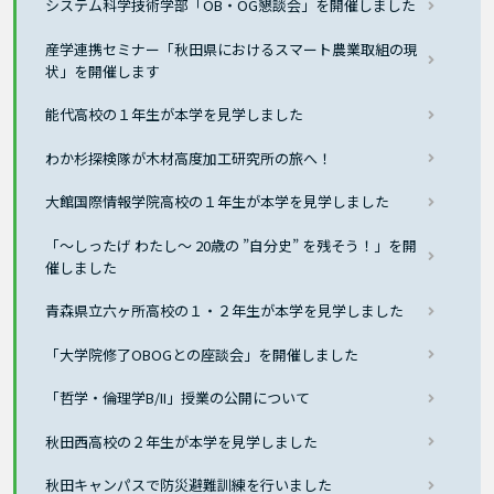
システム科学技術学部「OB・OG懇談会」を開催しました
産学連携セミナー「秋田県におけるスマート農業取組の現
状」を開催します
能代高校の１年生が本学を見学しました
わか杉探検隊が木材高度加工研究所の旅へ！
大館国際情報学院高校の１年生が本学を見学しました
「～しったげ わたし～ 20歳の ”自分史” を残そう！」を開
催しました
青森県立六ヶ所高校の１・２年生が本学を見学しました
「大学院修了OBOGとの座談会」を開催しました
「哲学・倫理学B/II」授業の公開について
秋田西高校の２年生が本学を見学しました
秋田キャンパスで防災避難訓練を行いました