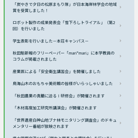
「炭やきで夕日の松原まもり隊」が日本海岸林学会の地域
賞を受賞しました！
ロボット製作の成果発表会「雪下ろしトライアル」（第2
回）を行いました
学生表彰を行いました－本荘キャンパス－
秋田魁新報のフリーペーパー「mari*mari」に本学教員の
コラムが掲載されました
産業医による「安全衛生講習会」を開催しました
鳥海山木のおもちゃ美術館の皆様がいらっしゃいました
「秋田農業の真髄に迫るⅠ研修会」が開催されます
「木材高度加工研究所講演会」が開催されます
「世界遺産白神山地ブナ林モニタリング調査会」のドキュ
メンタリー番組が放映されます