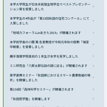
本学大学院生が日本水処理生物学会でベストプレゼンテー
ション賞を受賞しました
本学学生の4作品が「第33回秋田の住宅コンクール」にて
入賞しました
「地域力フォーラムinあきた2019」が開催されます
本学前学長の小間 篤 名誉教授が令和元年秋の叙勲「瑞宝
中綬章」を受章しました
横手清陵学院高校の１年生が本学を見学しました
ミニ研究会「八郎太郎伝説の謎に迫る」が開催されます
産学連携セミナー「秋田県におけるスマート農業取組の現
状」を開催しました
第156回「森林科学セミナー」が開催されます
「秋田哲学塾」を開催します