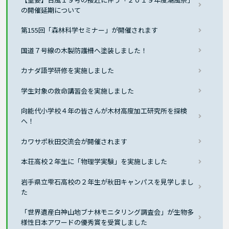
の開催延期について
第155回「森林科学セミナー」が開催されます
国道７号線の木製防護柵へ塗装しました！
カナダ語学研修を実施しました
学生対象の救命講習会を実施しました
向能代小学校４年の皆さんが木材高度加工研究所を探検
へ！
カワサポ秋田交流会が開催されます
本荘高校２年生に「物理学実験」を実施しました
岩手県立雫石高校の２年生が秋田キャンパスを見学しまし
た
「世界遺産白神山地ブナ林モニタリング調査会」が生物多
様性日本アワードの優秀賞を受賞しました