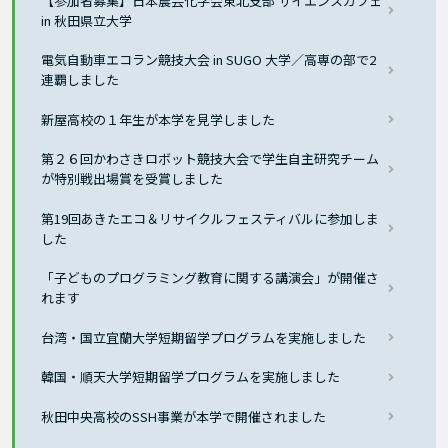
【参加者募集】日本農芸化学会東北支部 サイエンスカフェ
in 秋田県立大学
電気自動車エコラン競技大会 in SUGO 大学／高専の部で2
連覇しました
新屋高校の１年生が本学を見学しました
第２６回かわさきロボット競技大会で学生自主研究チーム
が特別戦出場賞を受賞しました
第19回あきたエコ＆リサイクルフェスティバルに参加しま
した
「子どものプログラミング教育に関する講演会」が開催さ
れます
台湾・国立宜蘭大学短期留学プログラムを実施しました
韓国・順天大学短期留学プログラムを実施しました
秋田中央高校のSSH事業が本学で開催されました