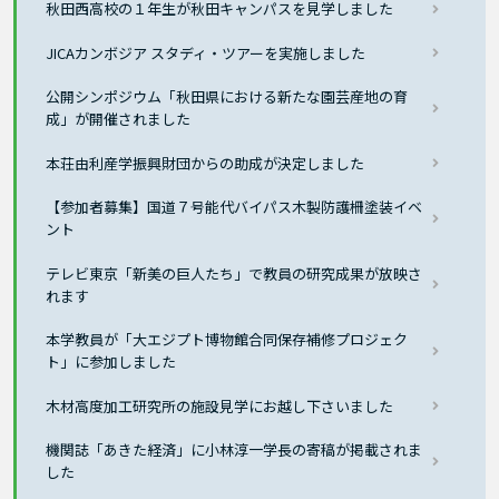
秋田西高校の１年生が秋田キャンパスを見学しました
JICAカンボジア スタディ・ツアーを実施しました
公開シンポジウム「秋田県における新たな園芸産地の育
成」が開催されました
本荘由利産学振興財団からの助成が決定しました
【参加者募集】国道７号能代バイパス木製防護柵塗装イベ
ント
テレビ東京「新美の巨人たち」で教員の研究成果が放映さ
れます
本学教員が「大エジプト博物館合同保存補修プロジェク
ト」に参加しました
木材高度加工研究所の施設見学にお越し下さいました
機関誌「あきた経済」に小林淳一学長の寄稿が掲載されま
した