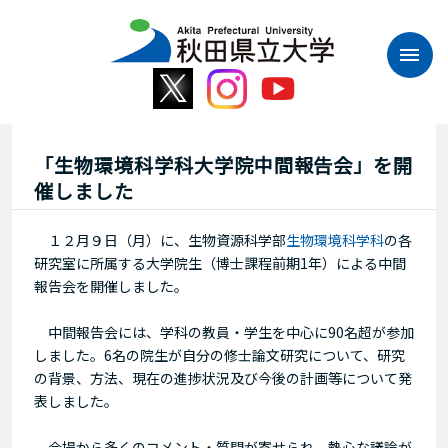
本
文
へ
ス
キ
ッ
プ
「生物環境科学科大学院中間報告会」を開
催しました
１２月９日（月）に、生物資源科学部
生物環境科学科
の各
研究室に所属する大学院生（博士課程前期1年）による中間
報告会を開催しました。
中間報告会には、学科の教員・学生を中心に90名超が参加
しました。6名の院生が自分の修士論文研究について、研究
の背景、方法、現在の進捗状況及び今後の計画等について発
表しました。
会場から多くのコメント・質問が寄せられ、熱心な議論が