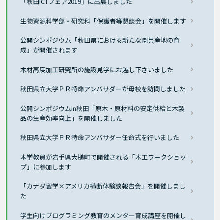
「秋田ICTフェア2019」に出展しました
生物資源科学部・研究科「保護者等懇談会」を開催します
公開シンポジウム「秋田県における新たな園芸産地の育
成」が開催されます
木材高度加工研究所の施設見学にお越し下さいました
秋田県立大学ＰＲ特命アンバサダーが母校を訪問しました
公開シンポジウムin秋田「原木・原材料の安定供給と木製
品の生産効率向上」を開催しました
秋田県立大学ＰＲ特命アンバサダー任命式を行いました
本学教員が岩手県大槌町で開催される「木工ワークショッ
プ」に参加します
「カナダ留学×アメリカ横断体験談報告会」を開催しまし
た
学生向けプログラミング教育のメンター育成講座を開催し