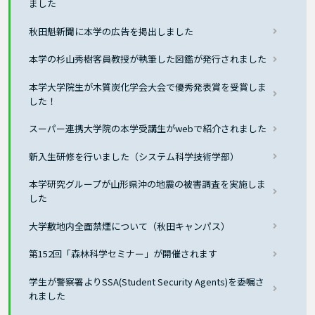
ました
秋田魁新聞に本学の広告を掲出しました
本学の杉山秀樹客員教授が執筆した図鑑が発行されました
本学大学院生が木質炭化学会大会で優秀発表賞を受賞しま
した！
スーパー連携大学院の本学受講生がwebで紹介されました
新入生研修を行いました（システム科学技術学部）
本学研究グループが山形県沖の地震の被害調査を実施しま
した
大学敷地内全面禁煙について（秋田キャンパス）
第152回「森林科学セミナー」が開催されます
学生が警察署よりSSA(Student Security Agents)を委嘱さ
れました