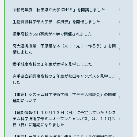
令和元年度「秋田県立大学 森ゼミ」を開講しました
生物資源科学部大学祭「松風祭」を開催しました
横手高校のSSH事業が本学で開催されました
高大連携授業「不思議な木（来て・見て・作ろう）」を開
講しました
横手城南高校の１年生が本学を見学しました
岩手県立花巻南高校の２年生が秋田キャンパスを見学しま
した
【重要】システム科学技術学部「学生生活相談会」の開催
延期について
【延期情報②】１０月１３日（日）に予定していた「シス
テム科学技術学部ミニオープンキャンパス」は、１１月３
日（日）に延期になりました
【重要】台風１９号の接近に伴う「２０１９年度潮風祭」