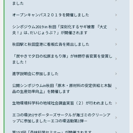
ました
オープンキャンパス２０１９を開催しました
シンポジウム2019 in 秋田「深刻化するサギ被害 『大丈
夫！』は､だいじょうぶ？」が開催されます
秋田駅と秋田空港に看板広告を掲出しました
「炭やきで夕日の松原まもり隊」が林野庁長官賞を受賞し
ました！
進学説明会に参加しました
公開シンポジウムin秋田「原木・原材料の安定供給と木製
品の生産効率向上」を開催します
生物環境科学科の地域社会調査実習（２）が行われました
エコの環(わ)サポーターズサークルが海ゴミのクリーンア
ップに参加しました－エコの環活動第1弾－
第153回「森林科学セミナー」が開催されます