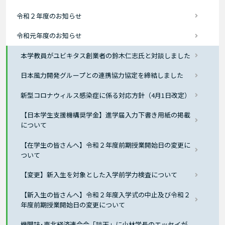
令和２年度のお知らせ
令和元年度のお知らせ
本学教員がユビキタス創業者の鈴木仁志氏と対談しました
日本風力開発グループとの連携協力協定を締結しました
新型コロナウィルス感染症に係る対応方針（4月1日改定）
【日本学生支援機構奨学金】進学届入力下書き用紙の掲載
について
【在学生の皆さんへ】令和２年度前期授業開始日の変更に
ついて
【変更】新入生を対象とした入学前学力検査について
【新入生の皆さんへ】令和２年度入学式の中止及び令和２
年度前期授業開始日の変更について
機関誌･東北経済連合会「談天」に小林学長のエッセイが