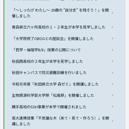
「～しったげ わたし～ 20歳の ”自分史” を残そう！」を開
催しました
青森県立六ヶ所高校の１・２年生が本学を見学しました
「大学院修了OBOGとの座談会」を開催しました
「哲学・倫理学B/II」授業の公開について
秋田西高校の２年生が本学を見学しました
秋田キャンパスで防災避難訓練を行いました
令和元年度「秋田県立大学 森ゼミ」を開講しました
生物資源科学部大学祭「松風祭」を開催しました
横手高校のSSH事業が本学で開催されました
高大連携授業「不思議な木（来て・見て・作ろう）」を開
講しました