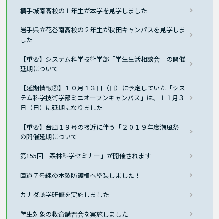
横手城南高校の１年生が本学を見学しました
岩手県立花巻南高校の２年生が秋田キャンパスを見学しま
した
【重要】システム科学技術学部「学生生活相談会」の開催
延期について
【延期情報②】１０月１３日（日）に予定していた「シス
テム科学技術学部ミニオープンキャンパス」は、１１月３
日（日）に延期になりました
【重要】台風１９号の接近に伴う「２０１９年度潮風祭」
の開催延期について
第155回「森林科学セミナー」が開催されます
国道７号線の木製防護柵へ塗装しました！
カナダ語学研修を実施しました
学生対象の救命講習会を実施しました