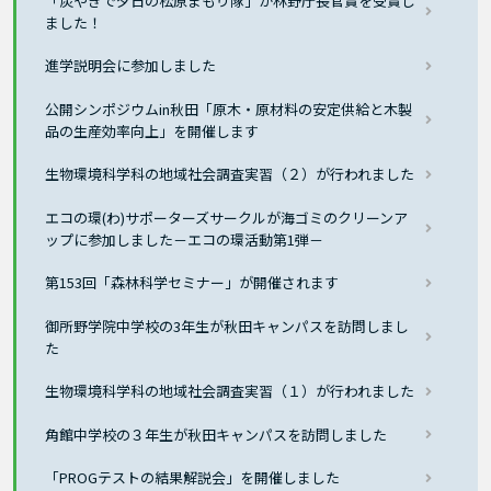
「炭やきで夕日の松原まもり隊」が林野庁長官賞を受賞し
ました！
進学説明会に参加しました
公開シンポジウムin秋田「原木・原材料の安定供給と木製
品の生産効率向上」を開催します
生物環境科学科の地域社会調査実習（２）が行われました
エコの環(わ)サポーターズサークルが海ゴミのクリーンア
ップに参加しました－エコの環活動第1弾－
第153回「森林科学セミナー」が開催されます
御所野学院中学校の3年生が秋田キャンパスを訪問しまし
た
生物環境科学科の地域社会調査実習（１）が行われました
角館中学校の３年生が秋田キャンパスを訪問しました
「PROGテストの結果解説会」を開催しました