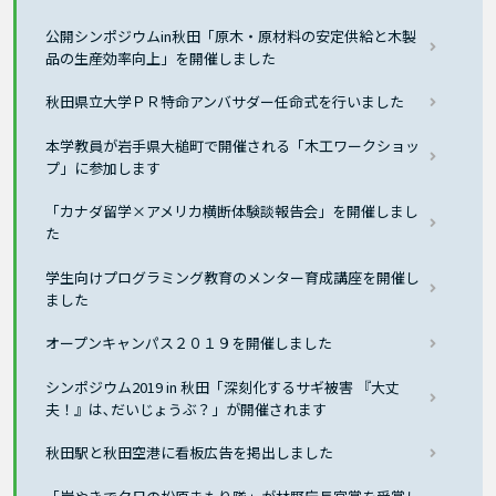
公開シンポジウムin秋田「原木・原材料の安定供給と木製
品の生産効率向上」を開催しました
秋田県立大学ＰＲ特命アンバサダー任命式を行いました
本学教員が岩手県大槌町で開催される「木工ワークショッ
プ」に参加します
「カナダ留学×アメリカ横断体験談報告会」を開催しまし
た
学生向けプログラミング教育のメンター育成講座を開催し
ました
オープンキャンパス２０１９を開催しました
シンポジウム2019 in 秋田「深刻化するサギ被害 『大丈
夫！』は､だいじょうぶ？」が開催されます
秋田駅と秋田空港に看板広告を掲出しました