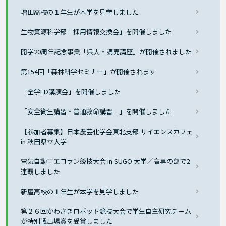
増田高校の１年生が本学を見学しました
生物資源科学部「採用情報交換会」を開催しました
開学20周年記念事業「県大・読売講座」が開催されました
第154回「森林科学セミナー」が開催されます
「全学FD講演会」を開催しました
「安全衛生講習・普通救命講習Ⅰ」を開催しました
【参加者募集】日本農芸化学会東北支部 サイエンスカフェ
in 秋田県立大学
電気自動車エコラン競技大会 in SUGO 大学／高専の部で2
連覇しました
新屋高校の１年生が本学を見学しました
第２６回かわさきロボット競技大会で学生自主研究チーム
が特別戦出場賞を受賞しました