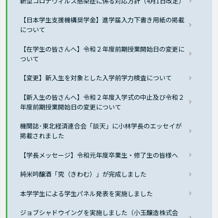
新型コロナウィルス感染症に係る対応方針（4月1日改定）
【日本学生支援機構奨学金】進学届入力下書き用紙の掲載
について
【在学生の皆さんへ】令和２年度前期授業開始日の変更に
ついて
【変更】新入生を対象とした入学前学力検査について
【新入生の皆さんへ】令和２年度入学式の中止及び令和２
年度前期授業開始日の変更について
機関誌･東北経済連合会「談天」に小林学長のエッセイが
掲載されました
【学長メッセージ】令和元年度卒業生・修了生の皆様へ
純米吟醸酒「究（きわむ）」が完成しました
本学学生による学生パネル発表を実施しました
ジョブシャドウイングを実施しました（小玉醸造株式会