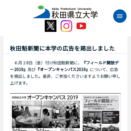
本
文
へ
ス
キ
ッ
プ
秋田魁新聞に本学の広告を掲出しました
６月２8日（金）付け秋田魁新聞に、
『フィールド開放デ
ー
2019
』
及び
『オープンキャンパス2019』
について、広告
を掲出しました。是非、ご参加くださいますようお願い申し
上げます。