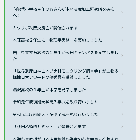
向能代小学校４年の皆さんが木材高度加工研究所を探検
へ！
カワサポ秋田交流会が開催されます
本荘高校２年生に「物理学実験」を実施しました
岩手県立雫石高校の２年生が秋田キャンパスを見学しまし
た
「世界遺産白神山地ブナ林モニタリング調査会」が生物多
様性日本アワードの優秀賞を受賞しました
湯沢高校の１年生が本学を見学しました
令和元年度後期大学院入学式を執り行いました
令和元年度前期大学院修了式を執り行いました
「秋田杉桶樽サミット」が開催されます
本学名誉教授が日本応用糖質科学会の名誉会員に推薦され