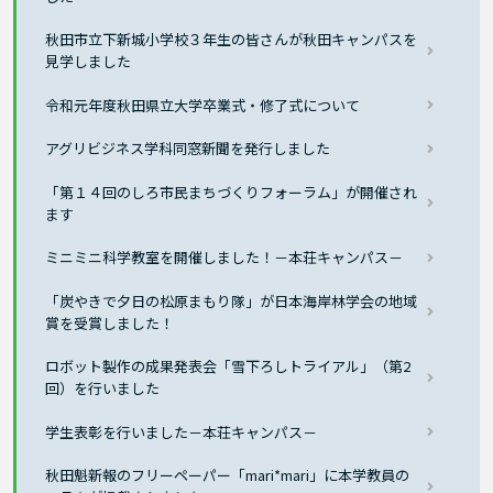
秋田市立下新城小学校３年生の皆さんが秋田キャンパスを
見学しました
令和元年度秋田県立大学卒業式・修了式について
アグリビジネス学科同窓新聞を発行しました
「第１４回のしろ市民まちづくりフォーラム」が開催され
ます
ミニミニ科学教室を開催しました！－本荘キャンパス－
「炭やきで夕日の松原まもり隊」が日本海岸林学会の地域
賞を受賞しました！
ロボット製作の成果発表会「雪下ろしトライアル」（第2
回）を行いました
学生表彰を行いました－本荘キャンパス－
秋田魁新報のフリーペーパー「mari*mari」に本学教員の