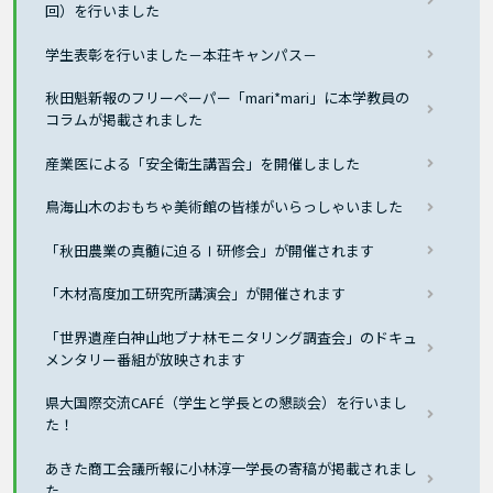
回）を行いました
学生表彰を行いました－本荘キャンパス－
秋田魁新報のフリーペーパー「mari*mari」に本学教員の
コラムが掲載されました
産業医による「安全衛生講習会」を開催しました
鳥海山木のおもちゃ美術館の皆様がいらっしゃいました
「秋田農業の真髄に迫るⅠ研修会」が開催されます
「木材高度加工研究所講演会」が開催されます
「世界遺産白神山地ブナ林モニタリング調査会」のドキュ
メンタリー番組が放映されます
県大国際交流CAFÉ（学生と学長との懇談会）を行いまし
た！
あきた商工会議所報に小林淳一学長の寄稿が掲載されまし
た