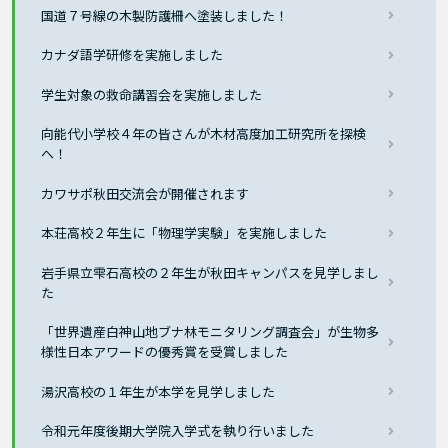
国道７号線の木製防護柵へ塗装しました！
カナダ語学研修を実施しました
学生対象の救命講習会を実施しました
向能代小学校４年の皆さんが木材高度加工研究所を探検
へ！
カワサポ秋田交流会が開催されます
本荘高校２年生に「物理学実験」を実施しました
岩手県立雫石高校の２年生が秋田キャンパスを見学しまし
た
「世界遺産白神山地ブナ林モニタリング調査会」が生物多
様性日本アワードの優秀賞を受賞しました
湯沢高校の１年生が本学を見学しました
令和元年度後期大学院入学式を執り行いました