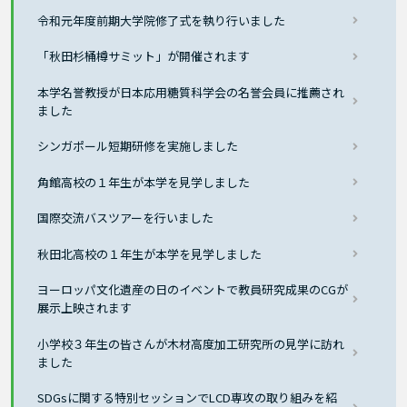
令和元年度前期大学院修了式を執り行いました
「秋田杉桶樽サミット」が開催されます
本学名誉教授が日本応用糖質科学会の名誉会員に推薦され
ました
シンガポール短期研修を実施しました
角館高校の１年生が本学を見学しました
国際交流バスツアーを行いました
秋田北高校の１年生が本学を見学しました
ヨーロッパ文化遺産の日のイベントで教員研究成果のCGが
展示上映されます
小学校３年生の皆さんが木材高度加工研究所の見学に訪れ
ました
SDGsに関する特別セッションでLCD専攻の取り組みを紹