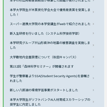
本学の杉山秀樹客員教授が執筆した図鑑が発行されました
本学大学院生が木質炭化学会大会で優秀発表賞を受賞しま
した！
スーパー連携大学院の本学受講生がwebで紹介されました
新入生研修を行いました（システム科学技術学部）
本学研究グループが山形県沖の地震の被害調査を実施しま
した
大学敷地内全面禁煙について（秋田キャンパス）
第152回「森林科学セミナー」が開催されます
学生が警察署よりSSA(Student Security Agents)を委嘱さ
れました
新しい八郎湖の環境学習事業がスタートしました
本学大学院生がソフトバンクAI人材育成スカラーシップの
奨学生に内定しました