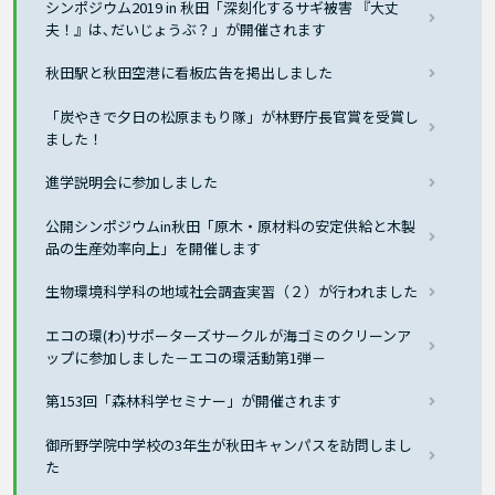
シンポジウム2019 in 秋田「深刻化するサギ被害 『大丈
夫！』は､だいじょうぶ？」が開催されます
秋田駅と秋田空港に看板広告を掲出しました
「炭やきで夕日の松原まもり隊」が林野庁長官賞を受賞し
ました！
進学説明会に参加しました
公開シンポジウムin秋田「原木・原材料の安定供給と木製
品の生産効率向上」を開催します
生物環境科学科の地域社会調査実習（２）が行われました
エコの環(わ)サポーターズサークルが海ゴミのクリーンア
ップに参加しました－エコの環活動第1弾－
第153回「森林科学セミナー」が開催されます
御所野学院中学校の3年生が秋田キャンパスを訪問しまし
た