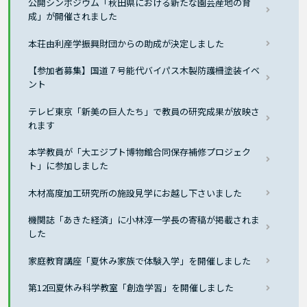
公開シンポジウム「秋田県における新たな園芸産地の育
成」が開催されました
本荘由利産学振興財団からの助成が決定しました
【参加者募集】国道７号能代バイパス木製防護柵塗装イベ
ント
テレビ東京「新美の巨人たち」で教員の研究成果が放映さ
れます
本学教員が「大エジプト博物館合同保存補修プロジェク
ト」に参加しました
木材高度加工研究所の施設見学にお越し下さいました
機関誌「あきた経済」に小林淳一学長の寄稿が掲載されま
した
家庭教育講座「夏休み家族で体験入学」を開催しました
第12回夏休み科学教室「創造学習」を開催しました