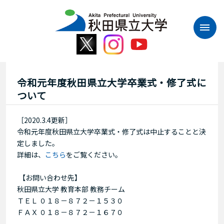
本
文
へ
ス
キ
ッ
プ
令和元年度秋田県立大学卒業式・修了式に
ついて
［2020.3.4更新］
令和元年度秋田県立大学卒業式・修了式は中止することと決
定しました。
詳細は、
こちら
をご覧ください。
【お問い合わせ先】
秋田県立大学 教育本部 教務チーム
ＴＥＬ ０１８－８７２－１５３０
ＦＡＸ ０１８－８７２－１６７０