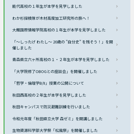
能代高校の１年生が本学を見学しました
わか杉探検隊が木材高度加工研究所の旅へ！
大館国際情報学院高校の１年生が本学を見学しました
「～しったげ わたし～ 20歳の ”自分史” を残そう！」を開
催しました
青森県立六ヶ所高校の１・２年生が本学を見学しました
「大学院修了OBOGとの座談会」を開催しました
「哲学・倫理学B/II」授業の公開について
秋田西高校の２年生が本学を見学しました
秋田キャンパスで防災避難訓練を行いました
令和元年度「秋田県立大学 森ゼミ」を開講しました
生物資源科学部大学祭「松風祭」を開催しました