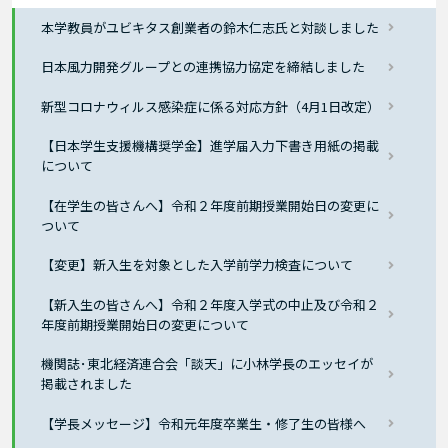
本学教員がユビキタス創業者の鈴木仁志氏と対談しました
日本風力開発グループとの連携協力協定を締結しました
新型コロナウィルス感染症に係る対応方針（4月1日改定）
【日本学生支援機構奨学金】進学届入力下書き用紙の掲載
について
【在学生の皆さんへ】令和２年度前期授業開始日の変更に
ついて
【変更】新入生を対象とした入学前学力検査について
【新入生の皆さんへ】令和２年度入学式の中止及び令和２
年度前期授業開始日の変更について
機関誌･東北経済連合会「談天」に小林学長のエッセイが
掲載されました
【学長メッセージ】令和元年度卒業生・修了生の皆様へ