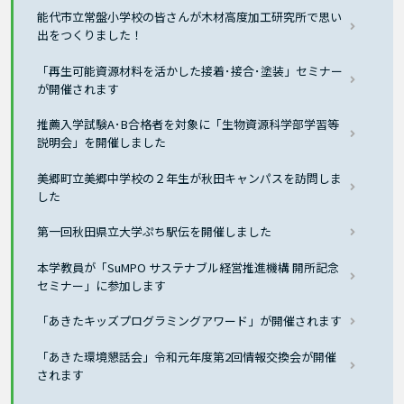
能代市立常盤小学校の皆さんが木材高度加工研究所で思い
出をつくりました！
「再生可能資源材料を活かした接着･接合･塗装」セミナー
が開催されます
推薦入学試験A･B合格者を対象に「生物資源科学部学習等
説明会」を開催しました
美郷町立美郷中学校の２年生が秋田キャンパスを訪問しま
した
第一回秋田県立大学ぷち駅伝を開催しました
本学教員が「SuMPO サステナブル経営推進機構 開所記念
セミナー」に参加します
「あきたキッズプログラミングアワード」が開催されます
「あきた環境懇話会」令和元年度第2回情報交換会が開催
されます