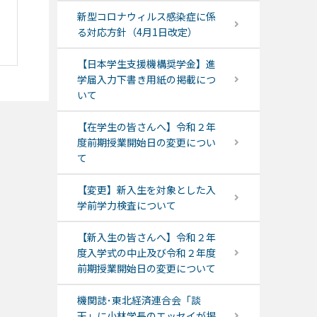
新型コロナウィルス感染症に係
る対応方針（4月1日改定）
【日本学生支援機構奨学金】進
学届入力下書き用紙の掲載につ
いて
【在学生の皆さんへ】令和２年
度前期授業開始日の変更につい
て
【変更】新入生を対象とした入
学前学力検査について
【新入生の皆さんへ】令和２年
度入学式の中止及び令和２年度
前期授業開始日の変更について
機関誌･東北経済連合会「談
天」に小林学長のエッセイが掲