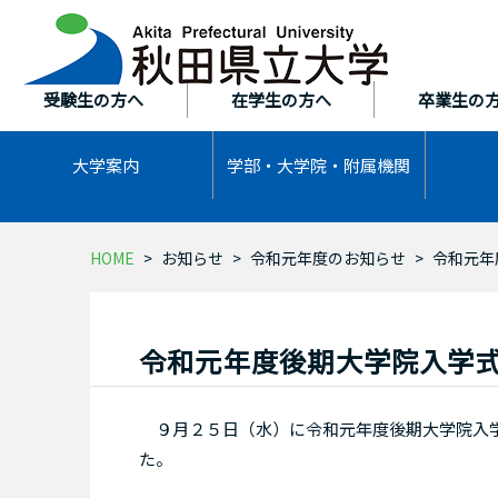
本
文
へ
ス
受験生の方へ
在学生の方へ
卒業生の
キ
ッ
大学案内
学部・大学院・
附属機関
プ
HOME
お知らせ
令和元年度のお知らせ
令和元年
令和元年度後期大学院入学
９月２５日（水）に令和元年度後期大学院入学
た。