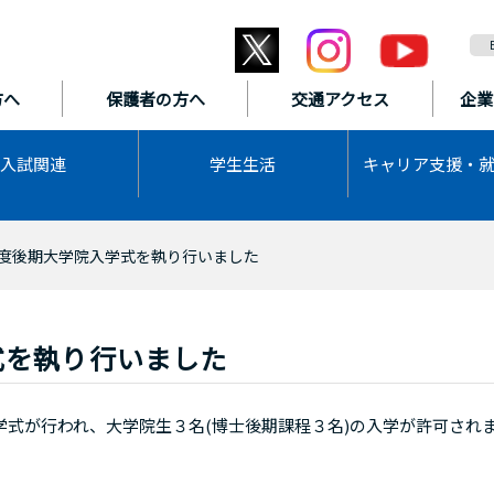
方へ
保護者の方へ
交通アクセス
企業
入試関連
学生生活
キャリア支援・
度後期大学院入学式を執り行いました
式を執り行いました
式が行われ、大学院生３名(博士後期課程３名)の入学が許可され