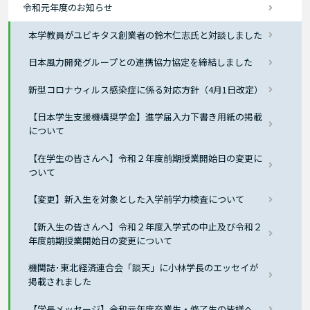
令和元年度のお知らせ
本学教員がユビキタス創業者の鈴木仁志氏と対談しました
日本風力開発グループとの連携協力協定を締結しました
新型コロナウィルス感染症に係る対応方針（4月1日改定）
【日本学生支援機構奨学金】進学届入力下書き用紙の掲載
について
【在学生の皆さんへ】令和２年度前期授業開始日の変更に
ついて
【変更】新入生を対象とした入学前学力検査について
【新入生の皆さんへ】令和２年度入学式の中止及び令和２
年度前期授業開始日の変更について
機関誌･東北経済連合会「談天」に小林学長のエッセイが
掲載されました
【学長メッセージ】令和元年度卒業生・修了生の皆様へ