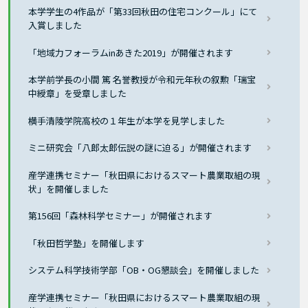
本学学生の4作品が「第33回秋田の住宅コンクール」にて
入賞しました
「地域力フォーラムinあきた2019」が開催されます
本学前学長の小間 篤 名誉教授が令和元年秋の叙勲「瑞宝
中綬章」を受章しました
横手清陵学院高校の１年生が本学を見学しました
ミニ研究会「八郎太郎伝説の謎に迫る」が開催されます
産学連携セミナー「秋田県におけるスマート農業取組の現
状」を開催しました
第156回「森林科学セミナー」が開催されます
「秋田哲学塾」を開催します
システム科学技術学部「OB・OG懇談会」を開催しました
産学連携セミナー「秋田県におけるスマート農業取組の現