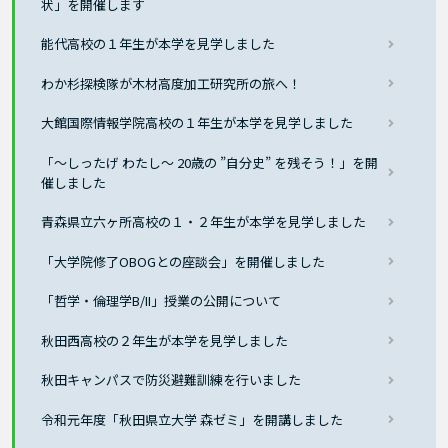
状」を開催します
能代高校の１年生が本学を見学しました
わか杉探検隊が木材高度加工研究所の旅へ！
大館国際情報学院高校の１年生が本学を見学しました
「～しったげ わたし～ 20歳の ”自分史” を残そう！」を開
催しました
青森県立六ヶ所高校の１・２年生が本学を見学しました
「大学院修了OBOGとの座談会」を開催しました
「哲学・倫理学B/II」授業の公開について
秋田西高校の２年生が本学を見学しました
秋田キャンパスで防災避難訓練を行いました
令和元年度「秋田県立大学 森ゼミ」を開講しました