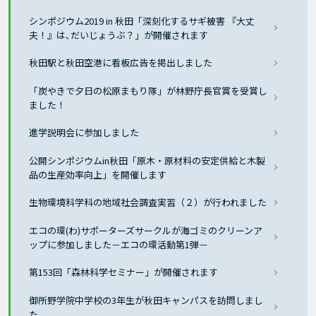
シンポジウム2019 in 秋田「深刻化するサギ被害 『大丈
夫！』は､だいじょうぶ？」が開催されます
秋田駅と秋田空港に看板広告を掲出しました
「炭やきで夕日の松原まもり隊」が林野庁長官賞を受賞し
ました！
進学説明会に参加しました
公開シンポジウムin秋田「原木・原材料の安定供給と木製
品の生産効率向上」を開催します
生物環境科学科の地域社会調査実習（２）が行われました
エコの環(わ)サポーターズサークルが海ゴミのクリーンア
ップに参加しました－エコの環活動第1弾－
第153回「森林科学セミナー」が開催されます
御所野学院中学校の3年生が秋田キャンパスを訪問しまし
た