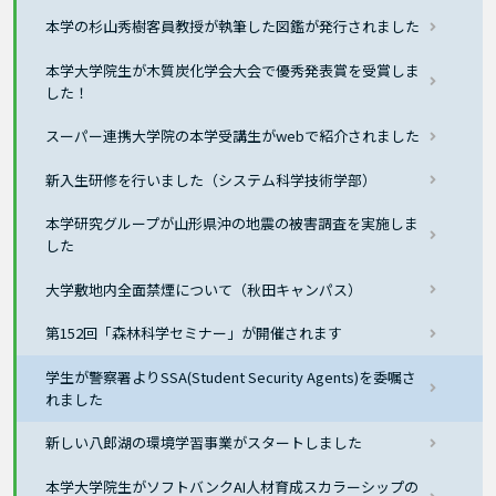
本学の杉山秀樹客員教授が執筆した図鑑が発行されました
本学大学院生が木質炭化学会大会で優秀発表賞を受賞しま
した！
スーパー連携大学院の本学受講生がwebで紹介されました
新入生研修を行いました（システム科学技術学部）
本学研究グループが山形県沖の地震の被害調査を実施しま
した
大学敷地内全面禁煙について（秋田キャンパス）
第152回「森林科学セミナー」が開催されます
学生が警察署よりSSA(Student Security Agents)を委嘱さ
れました
新しい八郎湖の環境学習事業がスタートしました
本学大学院生がソフトバンクAI人材育成スカラーシップの