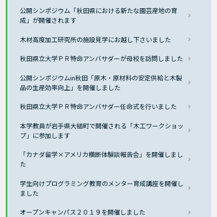
公開シンポジウム「秋田県における新たな園芸産地の育
成」が開催されます
木材高度加工研究所の施設見学にお越し下さいました
秋田県立大学ＰＲ特命アンバサダーが母校を訪問しました
公開シンポジウムin秋田「原木・原材料の安定供給と木製
品の生産効率向上」を開催しました
秋田県立大学ＰＲ特命アンバサダー任命式を行いました
本学教員が岩手県大槌町で開催される「木工ワークショッ
プ」に参加します
「カナダ留学×アメリカ横断体験談報告会」を開催しまし
た
学生向けプログラミング教育のメンター育成講座を開催し
ました
オープンキャンパス２０１９を開催しました