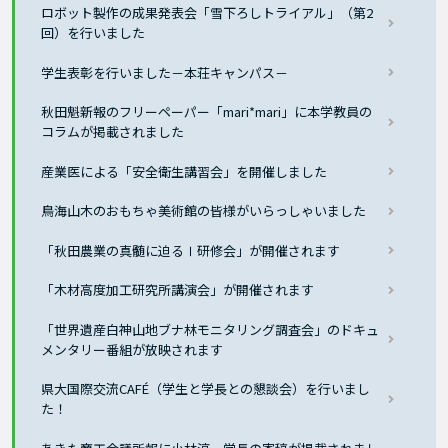
ロボット製作の成果発表会「雪下ろしトライアル」（第2
回）を行いました
学生表彰を行いました－本荘キャンパス－
秋田魁新報のフリーペーパー「mari*mari」に本学教員の
コラムが掲載されました
産業医による「安全衛生講習会」を開催しました
鳥海山木のおもちゃ美術館の皆様がいらっしゃいました
「秋田農業の真髄に迫るⅠ研修会」が開催されます
「木材高度加工研究所講演会」が開催されます
「世界遺産白神山地ブナ林モニタリング調査会」のドキュ
メンタリー番組が放映されます
県大国際交流CAFÉ（学生と学長との懇談会）を行いまし
た！