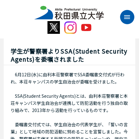
本
文
へ
ス
キ
ッ
プ
学生が警察署よりSSA(Student Security
Agents)を委嘱されました
6月12日(水)に由利本荘警察署でSSA委嘱書交付式が行わ
れ、本荘キャンパスの学生自治会が委嘱を受けました。
SSA(Student Security Agents)とは、由利本荘警察署と本
荘キャンパス学生自治会が連携して防犯活動を行う独自の取
り組みで、2013年から活動を行っているものです。
委嘱書交付式では、学生自治会の代表学生が、「誓いの言
葉」として地域の防犯活動に努めることを宣誓しました。今
後、警察署が主催する街頭での防犯キャンペーンや、学内で