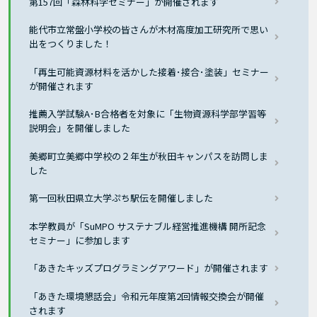
第157回「森林科学セミナー」が開催されます
能代市立常盤小学校の皆さんが木材高度加工研究所で思い
出をつくりました！
「再生可能資源材料を活かした接着･接合･塗装」セミナー
が開催されます
推薦入学試験A･B合格者を対象に「生物資源科学部学習等
説明会」を開催しました
美郷町立美郷中学校の２年生が秋田キャンパスを訪問しま
した
第一回秋田県立大学ぷち駅伝を開催しました
本学教員が「SuMPO サステナブル経営推進機構 開所記念
セミナー」に参加します
「あきたキッズプログラミングアワード」が開催されます
「あきた環境懇話会」令和元年度第2回情報交換会が開催
されます