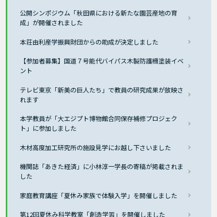
公開シンポジウム「秋田県における新たな園芸産地の育
成」が開催されました
本荘由利産学振興財団からの助成が決定しました
【参加者募集】国道７号能代バイパス木製防護柵塗装イベ
ント
テレビ東京「新美の巨人たち」で教員の研究成果が放映さ
れます
本学教員が「大エジプト博物館合同保存補修プロジェク
ト」に参加しました
木材高度加工研究所の施設見学にお越し下さいました
機関誌「あきた経済」に小林淳一学長の寄稿が掲載されま
した
家庭教育講座「夏休み家族で体験入学」を開催しました
第12回夏休み科学教室「創造学習」を開催しました