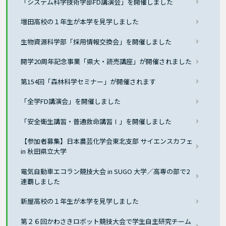
「システム科学技術学部FD講演会」を開催しました
増田高校の１年生が本学を見学しました
生物資源科学部「採用情報交換会」を開催しました
開学20周年記念事業「県大・読売講座」が開催されました
第154回「森林科学セミナー」が開催されます
「全学FD講演会」を開催しました
「安全衛生講習・普通救命講習Ⅰ」を開催しました
【参加者募集】日本農芸化学会東北支部 サイエンスカフェ
in 秋田県立大学
電気自動車エコラン競技大会 in SUGO 大学／高専の部で2
連覇しました
新屋高校の１年生が本学を見学しました
第２６回かわさきロボット競技大会で学生自主研究チーム