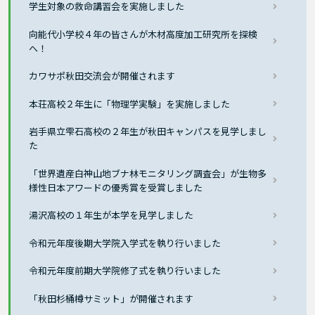
学生対象の救命講習会を実施しました
向能代小学校４年の皆さんが木材高度加工研究所を探検
へ！
カワサポ秋田交流会が開催されます
本荘高校２年生に「物理学実験」を実施しました
岩手県立雫石高校の２年生が秋田キャンパスを見学しまし
た
「世界遺産白神山地ブナ林モニタリング調査会」が生物多
様性日本アワードの優秀賞を受賞しました
湯沢高校の１年生が本学を見学しました
令和元年度後期大学院入学式を執り行いました
令和元年度前期大学院修了式を執り行いました
「秋田杉桶樽サミット」が開催されます