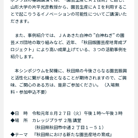
山形大学の片平光彦教授から、園芸生産にＡＩを利用するこ
とで起こりうるイノベーションの可能性についてご講演いた
だきます。
また、事例紹介では、ＪＡあきた白神の ”白神ねぎ” の園
芸メガ団地の取り組みなど、近年、「秋田版園芸産地育成プ
ロジェクト」により高い成果上げている、３つの活動事例を
紹介します。
本シンポジウムを契機に、秋田県の今後さらなる園芸振興
と活性化に繋がる機会となることが期待されますので、ご興
味、ご関心のある方は、是非ご参加ください。 （入場無
料・参加申込不要）
◆日 時 令和元年８月２７日（火）午後１時～午後３時
◆場 所 カレッジプラザ ２階 講堂
（秋田県秋田市中通２ 丁目１－５１）
◆テーマ 『秋田県における新たな園芸産地の育成』