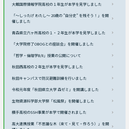
大館国際情報学院高校の１年生が本学を見学しました
「～しったげ わたし～ 20歳の ”自分史” を残そう！」を開
催しました
青森県立六ヶ所高校の１・２年生が本学を見学しました
「大学院修了OBOGとの座談会」を開催しました
「哲学・倫理学B/II」授業の公開について
秋田西高校の２年生が本学を見学しました
秋田キャンパスで防災避難訓練を行いました
令和元年度「秋田県立大学 森ゼミ」を開講しました
生物資源科学部大学祭「松風祭」を開催しました
横手高校のSSH事業が本学で開催されました
高大連携授業「不思議な木（来て・見て・作ろう）」を開