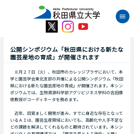
本
文
へ
ス
キ
ッ
プ
公開シンポジウム「秋田県における新たな
園芸産地の育成」が開催されます
８月２７日（火）、秋田市のカレッジプラザにおいて、本
学と園芸学会東北支部の共催による公開シンポジウム『秋田
県における新たな園芸産地の育成』が開催されます。本シン
ポジウムでは、生物資源科学部アグリビジネス学科の吉田康
徳教授がコーディネータを務めます。
近年、目覚ましく開発が進み、すでに身近な存在となって
いるＡＩは、園芸生産領域においても、高齢化や人手不足な
どの課題を解決してくれるものと期待されています。本シン
ポジウムの基調講演では、「園芸生産とＡＩ技術」と題し、