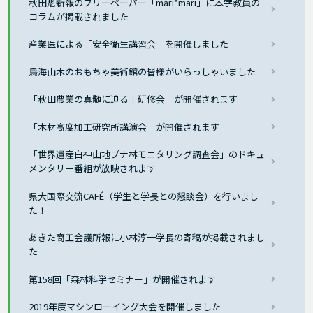
秋田魁新報のフリーペーパー「mari*mari」に本学教員の
コラムが掲載されました
産業医による「安全衛生講習会」を開催しました
鳥海山木のおもちゃ美術館の皆様がいらっしゃいました
「秋田農業の真髄に迫るⅠ研修会」が開催されます
「木材高度加工研究所講演会」が開催されます
「世界遺産白神山地ブナ林モニタリング調査会」のドキュ
メンタリー番組が放映されます
県大国際交流CAFÉ（学生と学長との懇談会）を行いまし
た！
あきた商工会議所報に小林淳一学長の寄稿が掲載されまし
た
第158回「森林科学セミナー」が開催されます
2019年度マシンローイング大会を開催しました