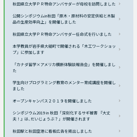
秋田県立大学ＰＲ特命アンバサダーが母校を訪問しました
公開シンポジウムin秋田「原木・原材料の安定供給と木製
品の生産効率向上」を開催しました
秋田県立大学ＰＲ特命アンバサダー任命式を行いました
本学教員が岩手県大槌町で開催される「木工ワークショッ
プ」に参加します
「カナダ留学×アメリカ横断体験談報告会」を開催しまし
た
学生向けプログラミング教育のメンター育成講座を開催し
ました
オープンキャンパス２０１９を開催しました
シンポジウム2019 in 秋田「深刻化するサギ被害 『大丈
夫！』は､だいじょうぶ？」が開催されます
秋田駅と秋田空港に看板広告を掲出しました