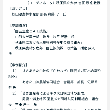
（コーディネータ）秋田県立大学 吉田 康徳 教授
【あいさつ】
秋田県農林水産部 部長 齋藤 了 氏
【基調講演】
「園芸生産とＡＩ技術」
山形大学農学部 教授 片平 光彦 氏
「秋田県における大規模園芸産地の取り組み」
秋田県農林水産部 園芸振興課 政策監 播磨 成人
氏
【事例紹介】
１）「ＪＡあきた白神の『白神ねぎ』園芸メガ団地の取り
組み」
あきた白神農業協同組合 営農部 部長 佐藤 和
芳 氏
２）「若き生産者によるキク大規模団地の形成」
男鹿・潟上地区 園芸メガ団地共同利用組合 組合
長 吉田 洋平 氏
３）「秋田県における次世代果樹生産システムへの取り組