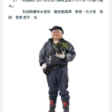
み」
秋田県農林水産部 園芸振興課 果樹・花き班 技
師 菅原 哲平 氏