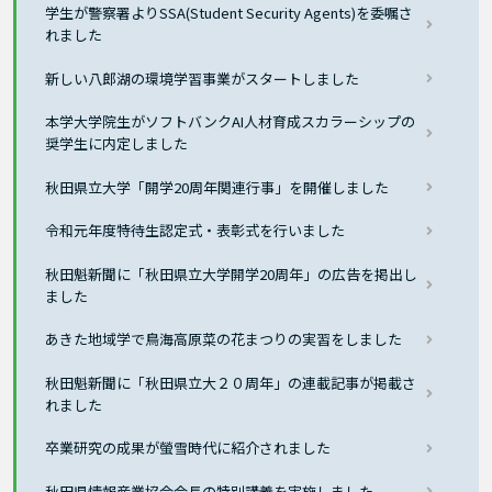
学生が警察署よりSSA(Student Security Agents)を委嘱さ
れました
新しい八郎湖の環境学習事業がスタートしました
本学大学院生がソフトバンクAI人材育成スカラーシップの
奨学生に内定しました
秋田県立大学「開学20周年関連行事」を開催しました
令和元年度特待生認定式・表彰式を行いました
秋田魁新聞に「秋田県立大学開学20周年」の広告を掲出し
ました
あきた地域学で鳥海高原菜の花まつりの実習をしました
秋田魁新聞に「秋田県立大２０周年」の連載記事が掲載さ
れました
卒業研究の成果が螢雪時代に紹介されました
秋田県情報産業協会会長の特別講義を実施しました