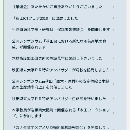
【竿燈会】あたたかいご声援ありがとうございました
「秋田ICTフェア2019」に出展しました
生物資源科学部・研究科「保護者等懇談会」を開催します
公開シンポジウム「秋田県における新たな園芸産地の育
成」が開催されます
木材高度加工研究所の施設見学にお越し下さいました
秋田県立大学ＰＲ特命アンバサダーが母校を訪問しました
公開シンポジウムin秋田「原木・原材料の安定供給と木製
品の生産効率向上」を開催しました
秋田県立大学ＰＲ特命アンバサダー任命式を行いました
本学教員が岩手県大槌町で開催される「木工ワークショッ
プ」に参加します
「カナダ留学×アメリカ横断体験談報告会」を開催しまし