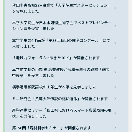
秋田中央高校SSH事業で「大学院生ポスターセッション」
を実施しました
本学大学院生が日本水処理生物学会でベストプレゼンテー
ション賞を受賞しました
本学学生の4作品が「第33回秋田の住宅コンクール」にて
入賞しました
「地域力フォーラムinあきた2019」が開催されます
本学前学長の小間 篤 名誉教授が令和元年秋の叙勲「瑞宝
中綬章」を受章しました
横手清陵学院高校の１年生が本学を見学しました
ミニ研究会「八郎太郎伝説の謎に迫る」が開催されます
産学連携セミナー「秋田県におけるスマート農業取組の現
状」を開催しました
第156回「森林科学セミナー」が開催されます