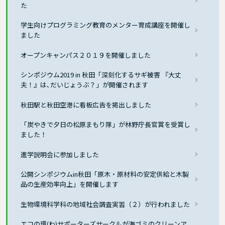
た
学生向けプログラミング教育のメンター育成講座を開催し
ました
オープンキャンパス２０１９を開催しました
シンポジウム2019 in 秋田「深刻化するサギ被害 『大丈
夫！』は､だいじょうぶ？」が開催されます
秋田駅と秋田空港に看板広告を掲出しました
「炭やきで夕日の松原まもり隊」が林野庁長官賞を受賞し
ました！
進学説明会に参加しました
公開シンポジウムin秋田「原木・原材料の安定供給と木製
品の生産効率向上」を開催します
生物環境科学科の地域社会調査実習（２）が行われました
エコの環(わ)サポーターズサークルが海ゴミのクリーンア