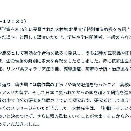
～１２：３０
）
賞を2015年に受賞された大村智 北里大学特別栄誉教授をお招き
きた道～」と題して講演いただき、学生や学内関係者、一般の方な
農薬として有効な化合物を数多く発見し、うち26種が医薬品や研
滅、生命現象の解明に多大な貢献をもたらしました。特に抗寄生虫
症、リンパ系フィラリア症の他、糞線虫症、疥癬の予防・治療薬な
返り、幼少期には農作業の手伝いや新聞配達を行ったこと、高校
らアメリカ留学、そして日本に戻られてからの国を超えて研究を進
界の中で自分の研究を発展させていく探究心や、研究者として考え
多くのメッセージをいただきました。大村先生は、「挑戦すること
良いと決めつけず、さらに積み重ねていくことが大事。そこから必
っていただきました。