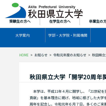
本
文
へ
ス
受験生の方へ
在学生の方へ
卒業生の
キ
ッ
大学案内
学部・大学院・
附属機関
プ
HOME
お知らせ
令和元年度のお知らせ
秋田県立
秋田県立大学「開学20周年
本学は、平成11年４月に開学し、「21世紀
貢献」を基本理念に掲げ、地域に根ざした大学を
周年を記念し、令和元年６月７日、多くのご来