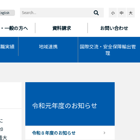
小
中
大
English
・一般の方へ
資料請求
お問い合わせ
就職実績
地域連携
国際交流・安全保障輸出管
理
令和元年度のお知らせ
に
0
令和８年度のお知らせ
盛大