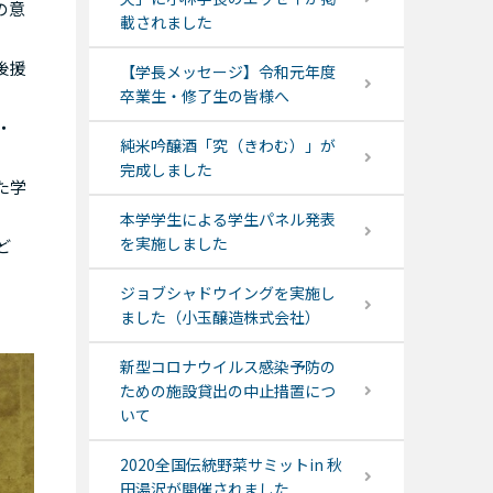
の意
載されました
後援
【学長メッセージ】令和元年度
卒業生・修了生の皆様へ
・
純米吟醸酒「究（きわむ）」が
完成しました
た学
本学学生による学生パネル発表
を実施しました
ど
ジョブシャドウイングを実施し
ました（小玉醸造株式会社）
新型コロナウイルス感染予防の
ための施設貸出の中止措置につ
いて
2020全国伝統野菜サミットin 秋
田湯沢が開催されました