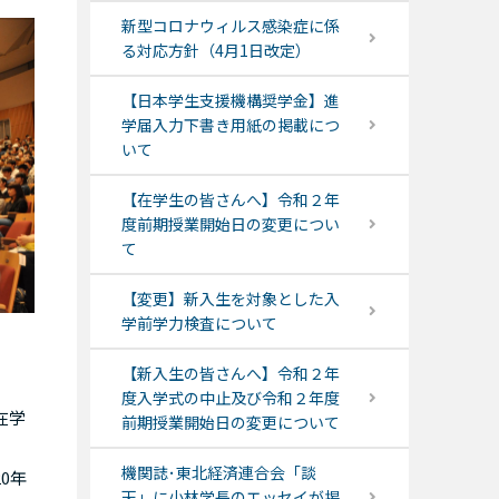
新型コロナウィルス感染症に係
る対応方針（4月1日改定）
【日本学生支援機構奨学金】進
学届入力下書き用紙の掲載につ
いて
【在学生の皆さんへ】令和２年
度前期授業開始日の変更につい
て
【変更】新入生を対象とした入
学前学力検査について
【新入生の皆さんへ】令和２年
度入学式の中止及び令和２年度
在学
前期授業開始日の変更について
機関誌･東北経済連合会「談
0年
天」に小林学長のエッセイが掲