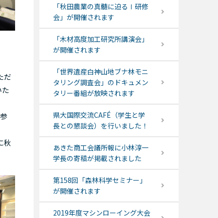
「秋田農業の真髄に迫るⅠ研修
会」が開催されます
「木材高度加工研究所講演会」
が開催されます
「世界遺産白神山地ブナ林モニ
ただ
タリング調査会」のドキュメン
いた
タリー番組が放映されます
県大国際交流CAFÉ（学生と学
参
長との懇談会）を行いました！
に秋
あきた商工会議所報に小林淳一
学長の寄稿が掲載されました
第158回「森林科学セミナー」
が開催されます
2019年度マシンローイング大会