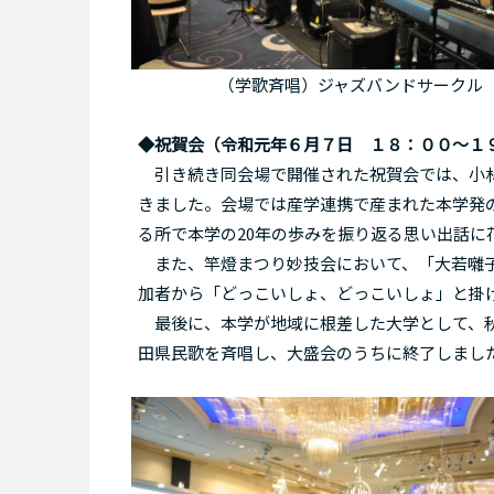
（学歌斉唱）ジャズバンドサークル
◆祝賀会（
令和元年６月７日
１８：００～１
引き続き同会場で開催された祝賀会では、小林
きました。会場では産学連携で産まれた本学発の
る所で本学の20年の歩みを振り返る思い出話に
また、竿燈まつり妙技会において、「大若囃子
加者から「どっこいしょ、どっこいしょ」と掛
最後に、本学が地域に根差した大学として、秋
田県民歌を斉唱し、大盛会のうちに終了しまし