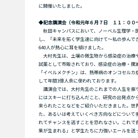
に開催いたしました。
◆記念講演会（
令和元年６月７日
１１：００
秋田キャンパスにおいて、ノーベル生理学・医学
し、「未来を拓く学生達に向けて～私の歩んで
640人が熱心に耳を傾けました。
大村先生は、土壌の微生物から感染症の治療や
試薬として市販されており、感染症の治療・撲
「イベルメクチン」は、熱帯病のオンコセルカ
して年間3億人余に使われております。
講演会では、大村先生のこれまでの人生を振り
にはスキーに打ち込んだこと、研究の出発点か
来られたことなどをご紹介いただきました。世
た、あるいは考えていくべき方向などについて
れてチャンスを逃すことを恐れなさい。これで
果が生まれる」と学生たちに力強いエールを送