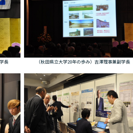
学長
（秋田県立大学20年の歩み）吉澤理事兼副学長