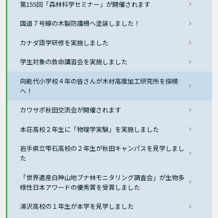
第155回「森林科学セミナー」が開催されます
国道７号線の木製防護柵へ塗装しました！
カナダ語学研修を実施しました
学生対象の救命講習会を実施しました
向能代小学校４年の皆さんが木材高度加工研究所を探検
へ！
カワサポ秋田交流会が開催されます
本荘高校２年生に「物理学実験」を実施しました
岩手県立雫石高校の２年生が秋田キャンパスを見学しまし
た
「世界遺産白神山地ブナ林モニタリング調査会」が生物多
様性日本アワードの優秀賞を受賞しました
湯沢高校の１年生が本学を見学しました