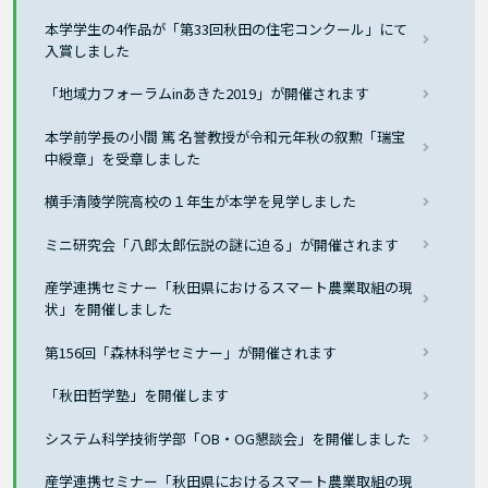
本学学生の4作品が「第33回秋田の住宅コンクール」にて
入賞しました
「地域力フォーラムinあきた2019」が開催されます
本学前学長の小間 篤 名誉教授が令和元年秋の叙勲「瑞宝
中綬章」を受章しました
横手清陵学院高校の１年生が本学を見学しました
ミニ研究会「八郎太郎伝説の謎に迫る」が開催されます
産学連携セミナー「秋田県におけるスマート農業取組の現
状」を開催しました
第156回「森林科学セミナー」が開催されます
「秋田哲学塾」を開催します
システム科学技術学部「OB・OG懇談会」を開催しました
産学連携セミナー「秋田県におけるスマート農業取組の現