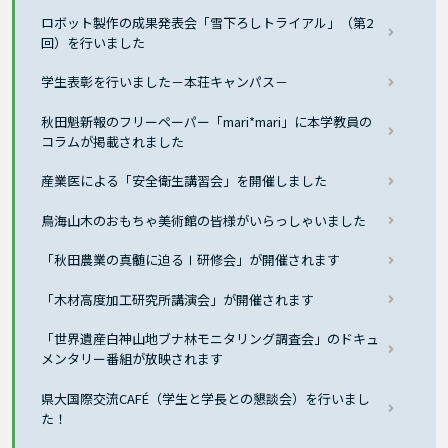
ロボット製作の成果発表会「雪下ろしトライアル」（第2
回）を行いました
学生表彰を行いました－本荘キャンパス－
秋田魁新報のフリーペーパー「mari*mari」に本学教員の
コラムが掲載されました
産業医による「安全衛生講習会」を開催しました
鳥海山木のおもちゃ美術館の皆様がいらっしゃいました
「秋田農業の真髄に迫るⅠ研修会」が開催されます
「木材高度加工研究所講演会」が開催されます
「世界遺産白神山地ブナ林モニタリング調査会」のドキュ
メンタリー番組が放映されます
県大国際交流CAFÉ（学生と学長との懇談会）を行いまし
た！