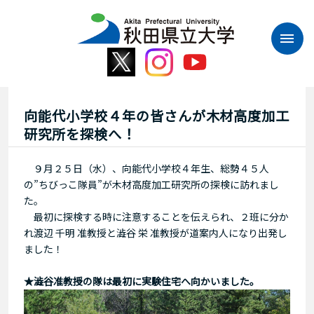
本
文
へ
ス
キ
ッ
プ
向能代小学校４年の皆さんが木材高度加工
研究所を探検へ！
９月２５日（水）、向能代小学校４年生、総勢４５人
の”ちびっこ隊員”が木材高度加工研究所の探検に訪れまし
た。
最初に探検する時に注意することを伝えられ、２班に分か
れ渡辺 千明 准教授と澁谷 栄 准教授が道案内人になり出発し
ました！
★澁谷准教授の隊は最初に実験住宅へ向かいました。