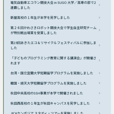
電気自動車エコラン競技大会 in SUGO 大学／高専の部で2
連覇しました
新屋高校の１年生が本学を見学しました
第２６回かわさきロボット競技大会で学生自主研究チーム
が特別戦出場賞を受賞しました
第19回あきたエコ＆リサイクルフェスティバルに参加しま
した
「子どものプログラミング教育に関する講演会」が開催さ
れます
台湾・国立宜蘭大学短期留学プログラムを実施しました
韓国・順天大学短期留学プログラムを実施しました
秋田中央高校のSSH事業が本学で開催されました
秋田西高校の１年生が秋田キャンパスを見学しました
JICAカンボジア スタディ・ツアーを実施しました