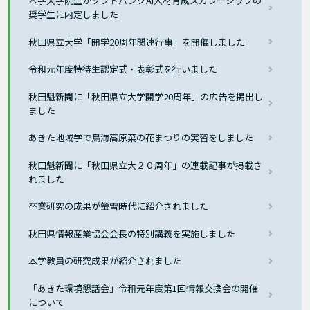
本学大学院生がソフトバンクAI人材育成スカラーシップの
奨学生に内定しました
秋田県立大学「開学20周年関連行事」を開催しました
令和元年度特待生認定式・表彰式を行いました
秋田魁新聞に「秋田県立大学開学20周年」の広告を掲出し
ました
あきた地域学で鳥海高原菜の花まつりの実習をしました
秋田魁新聞に「秋田県立大２０周年」の連載記事が掲載さ
れました
卒業研究の成果が螢雪時代に紹介されました
秋田県情報産業協会会長の特別講義を実施しました
本学教員の研究成果が紹介されました
「あきた環境懇話会」令和元年度第1回情報交換会の開催
について