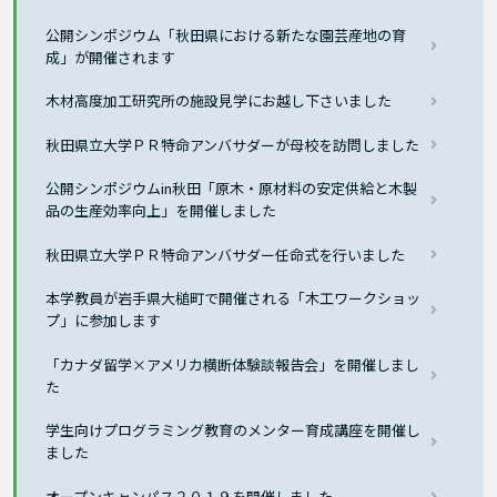
公開シンポジウム「秋田県における新たな園芸産地の育
成」が開催されます
木材高度加工研究所の施設見学にお越し下さいました
秋田県立大学ＰＲ特命アンバサダーが母校を訪問しました
公開シンポジウムin秋田「原木・原材料の安定供給と木製
品の生産効率向上」を開催しました
秋田県立大学ＰＲ特命アンバサダー任命式を行いました
本学教員が岩手県大槌町で開催される「木工ワークショッ
プ」に参加します
「カナダ留学×アメリカ横断体験談報告会」を開催しまし
た
学生向けプログラミング教育のメンター育成講座を開催し
ました
オープンキャンパス２０１９を開催しました