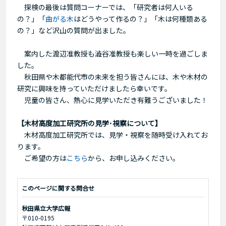
探検の最後は質問コーナーでは、「研究者は何人いる
の？」「
曲がる木
はどうやって作るの？」「木は何種類ある
の？」など沢山の質問が出ました。
案内した渡辺准教授も澁谷准教授も楽しい一時を過ごしま
した。
秋田県や木都能代市の未来を担う皆さんには、木や木材の
研究に興味を持っていただけましたら幸いです。
児童の皆さん、熱心に見学いただき有難うございました！
【木材高度加工研究所の見学･視察について】
木材高度加工研究所では、見学・視察を随時受け入れてお
ります。
ご希望の方は
こちら
から、お申し込みください。
このページに関する問合せ
秋田県立大学広報
〒010-0195