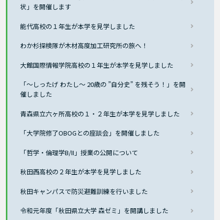
状」を開催します
能代高校の１年生が本学を見学しました
わか杉探検隊が木材高度加工研究所の旅へ！
大館国際情報学院高校の１年生が本学を見学しました
「～しったげ わたし～ 20歳の ”自分史” を残そう！」を開
催しました
青森県立六ヶ所高校の１・２年生が本学を見学しました
「大学院修了OBOGとの座談会」を開催しました
「哲学・倫理学B/II」授業の公開について
秋田西高校の２年生が本学を見学しました
秋田キャンパスで防災避難訓練を行いました
令和元年度「秋田県立大学 森ゼミ」を開講しました