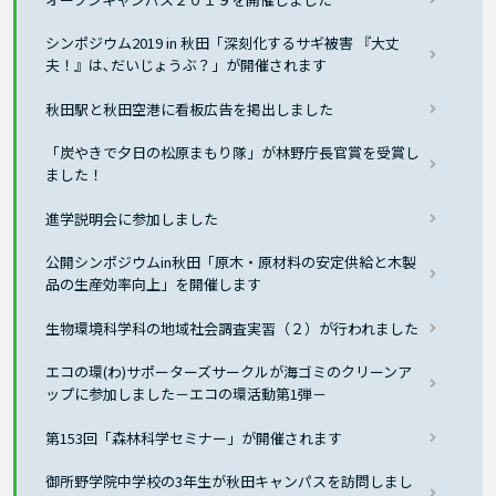
シンポジウム2019 in 秋田「深刻化するサギ被害 『大丈
夫！』は､だいじょうぶ？」が開催されます
秋田駅と秋田空港に看板広告を掲出しました
「炭やきで夕日の松原まもり隊」が林野庁長官賞を受賞し
ました！
進学説明会に参加しました
公開シンポジウムin秋田「原木・原材料の安定供給と木製
品の生産効率向上」を開催します
生物環境科学科の地域社会調査実習（２）が行われました
エコの環(わ)サポーターズサークルが海ゴミのクリーンア
ップに参加しました－エコの環活動第1弾－
第153回「森林科学セミナー」が開催されます
御所野学院中学校の3年生が秋田キャンパスを訪問しまし