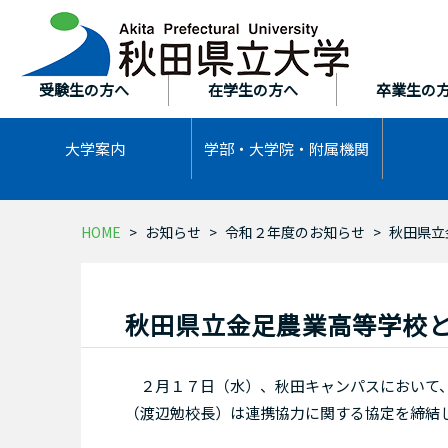
本
文
へ
ス
受験生の方へ
在学生の方へ
卒業生の
キ
ッ
大学案内
学部・大学院・
附属機関
プ
HOME
お知らせ
令和２年度のお知らせ
秋田県立
秋田県立金足農業高等学校
２月１７日（水）、秋田キャンパスにおいて、
（渡辺勉校長）は連携協力に関する協定を締結