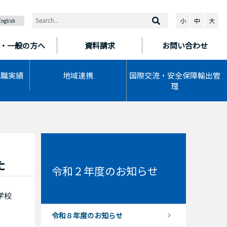
小
中
大
English
・一般の方へ
資料請求
お問い合わせ
就職実績
地域連携
国際交流・安全保障輸出管
理
た
令和２年度のお知らせ
学校
令和８年度のお知らせ