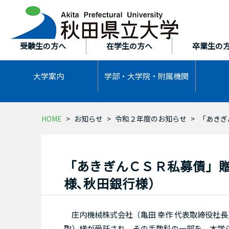
本
文
へ
ス
受験生の方へ
在学生の方へ
卒業生の
キ
ッ
大学案内
学部・大学院・
附属機関
プ
HOME
お知らせ
令和２年度のお知らせ
「あきぎ
「あきぎんＣＳＲ私募債」
様､秋田銀行様）
庄内機械株式会社（亀田 幸作 代表取締役社長
取）様が受託され、その手数料の一部を、本学