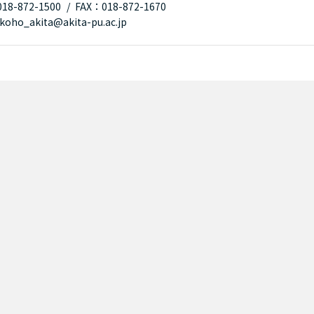
8-872-1500
FAX：018-872-1670
oho_akita@akita-pu.ac.jp