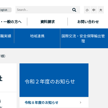
小
中
大
English
・一般の方へ
資料請求
お問い合わせ
就職実績
地域連携
国際交流・安全保障輸出管
理
行様）
社
令和２年度のお知らせ
頭
令和８年度のお知らせ
と