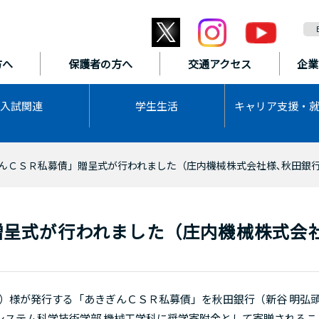
方へ
保護者の方へ
交通アクセス
企業
入試関連
学生生活
キャリア支援・
んＣＳＲ私募債」贈呈式が行われました（庄内機械株式会社様､秋田銀
贈呈式が行われました（庄内機械株式会
）様が発行する「あきぎんＣＳＲ私募債」を秋田銀行（新谷 明弘
システム科学技術学部 機械工学科に奨学寄附金として寄贈されるこ