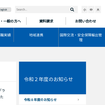
小
中
大
English
・一般の方へ
資料請求
お問い合わせ
就職実績
地域連携
国際交流・安全保障輸出管
理
令和２年度のお知らせ
「ラ
いた
令和８年度のお知らせ