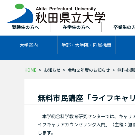
本
文
へ
ス
受験生の方へ
在学生の方へ
卒業生の
キ
ッ
大学案内
学部・大学院・
附属機関
プ
HOME
お知らせ
令和２年度のお知らせ
無料市民
無料市民講座「ライフキャ
本学総合科学教育研究センターでは、キャリア
イフキャリアカウンセリング入門」（主催：渡部
します。