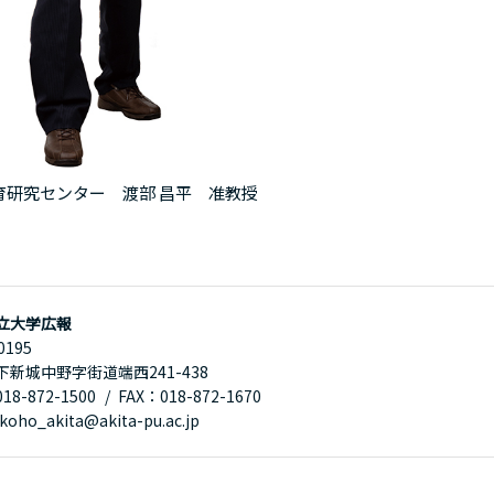
育研究センター 渡部 昌平 准教授
立大学広報
0195
下新城中野字街道端西241-438
8-872-1500
FAX：018-872-1670
oho_akita@akita-pu.ac.jp