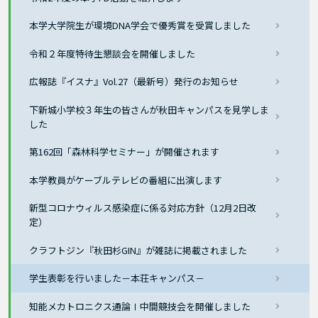
本学大学院生が環境DNA学会で優秀賞を受賞しました
令和２年度特待生懇談会を開催しました
広報誌『イスナ』Vol.27（最新号）発行のお知らせ
下新城小学校３年生の皆さんが秋田キャンパスを見学しま
した
第162回「森林科学セミナー」が開催されます
本学教員がケーブルテレビの番組に出演します
新型コロナウィルス感染症に係る対応方針（12月2日改
定）
クラフトジン『秋田杉GIN』が雑誌に掲載されました
学生表彰を行いました－本荘キャンパス－
知能メカトロニクス通論Ⅰ中間競技会を開催しました