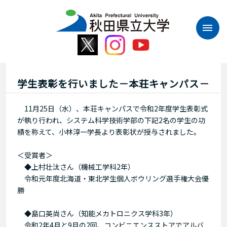
本
文
へ
ス
キ
ッ
プ
学生表彰を行いました－本荘キャンパス－
11月25日（水）、本荘キャンパスで令和2年度学生表彰式
が執り行われ、システム科学技術学部の下記2名の学生の功
績を称えて、小林淳一学長より表彰状が授与されました。
＜受賞者＞
◆上村壮汰さん（機械工学科2年）
令和元年度北海道・東北学生個人ボウリング選手権大会優
勝
◆島口英尚さん（知能メカトロニクス学科3年）
令和2年4月と9月の2回、コンビニエンスストアでアルバ