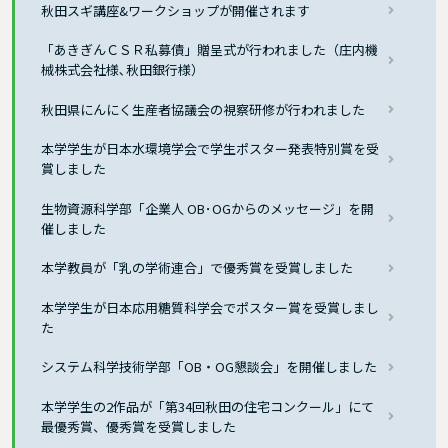
秋田スギ講座&ワークショップが開催されます
「あきぎんＣＳＲ私募債」贈呈式が行われました（庄内機
械株式会社様､秋田銀行様）
秋田県にんにく生産者協議会の視察研修が行われました
本学学生が日本水環境学会で学生ポスター発表特別賞を受
賞しました
生物資源科学部「企業人 OB･OGからのメッセージ」を開
催しました
本学教員が「乳の学術連合」で優秀賞を受賞しました
本学学生が日本応用糖質科学会でポスター賞を受賞しまし
た
システム科学技術学部「OB・OG懇談会」を開催しました
本学学生の2作品が「第34回秋田の住宅コンクール」にて
最優秀賞、優秀賞を受賞しました