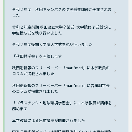
令和２年度 秋田キャンパスの防災避難訓練が実施されま
した
令和２年度前期 秋田県立大学卒業式･大学院修了式並びに
学位授与式を執り行いました
令和２年度後期大学院入学式を執り行いました
「秋田哲学塾」を開催します
秋田魁新報のフリーペーパー「mari*mari」に本学教員の
コラムが掲載されました
秋田魁新報のフリーペーパー「mari*mari」に吉澤副学長
のコラムが掲載されました
「プラスチックと地球環境学習会」にて本学教員が講師を
務めます
本学教員による出前講座が開催されました
国道７号能代バイパス木製防護柵塗装イベントの事前授業