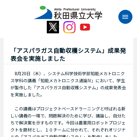
本
文
へ
ス
キ
ッ
プ
「アスパラガス自動収穫システム」成果発
表会を実施しました
8月20日（木）、システム科学技術学部知能メカトロニク
ス学科の講義「知能メカトロニクス通論IV」において、学生
が製作した「アスパラガス自動収穫システム」の成果発表会
を実施しました。
この講義はプロジェクトベースドラーニングと呼ばれる新
しい講義の一環で、問題解決のために学び、議論し、自分た
ちで解決案を示すものです。今回は農業用ロボットプロジェ
クトを題材とし、１０チームに分かれて、それぞれオリジナ
ルの「アスパラガス自動収穫システム」を製作しました。