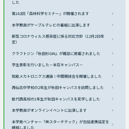
した
第162回「森林科学セミナー」が開催されます
本学教員がケーブルテレビの番組に出演します
新型コロナウィルス感染症に係る対応方針（12月2日改
定）
クラフトジン『秋田杉GIN』が雑誌に掲載されました
学生表彰を行いました－本荘キャンパス－
知能メカトロニクス通論Ⅰ中間競技会を開催しました
西仙北中学校の2年生が秋田キャンパスを訪問しました
能代西高校の1年生が秋田キャンパスを見学しました
本学教員がオンラインイベントに出演します
本学発ベンチャー「㈱スターチテック」が包括連携協定を
締結しました