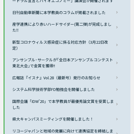
ートラル宣言とバイオエコノミー」講演会が開催されます
日刊自動車新聞に本学教員のコラムが掲載されました
産学連携により赤いハードサイダー(第二弾)が完成しまし
た‼
新型コロナウィルス感染症に係る対応方針（3月22日改
定）
アンサンブル･サークルが｢全日本アンサンブルコンテスト
東北大会｣で金賞を獲得!!
広報誌『イスナ』Vol.28（最新号）発行のお知らせ
システム科学技術学部FD勉強会を開催しました
国際会議「IDW’20」で本学教員が最優秀論文賞を受賞しま
した
県大キャンパスミーティングを開催しました！
リコージャパンと地域の発展に向けて連携協定を締結しま