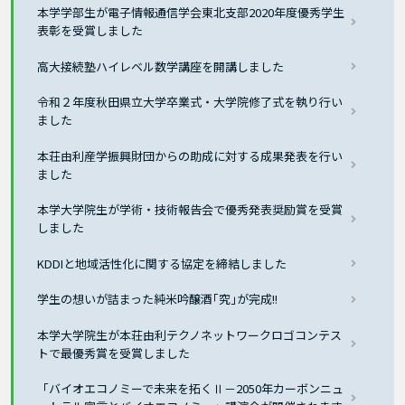
本学学部生が電子情報通信学会東北支部2020年度優秀学生
表彰を受賞しました
高大接続塾ハイレベル数学講座を開講しました
令和２年度秋田県立大学卒業式・大学院修了式を執り行い
ました
本荘由利産学振興財団からの助成に対する成果発表を行い
ました
本学大学院生が学術・技術報告会で優秀発表奨励賞を受賞
しました
KDDIと地域活性化に関する協定を締結しました
学生の想いが詰まった純米吟醸酒｢究｣が完成!!
本学大学院生が本荘由利テクノネットワークロゴコンテス
トで最優秀賞を受賞しました
「バイオエコノミーで未来を拓くⅡ－2050年カーボンニュ