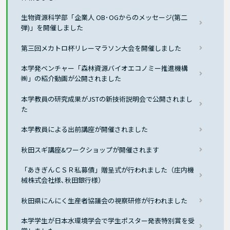
生物資源科学部「企業人 OB･OGからのメッセージ(第二
弾)」を開催しました
第三回メカトロ杯リレーマラソン大会を開催しました
本学発ベンチャー「森林資源バイオエコノミー推進機構
㈱」の紹介動画が公開されました
本学教員の研究成果がJSTの新技術説明会で公開されまし
た
本学教員による出前講座が開催されました
秋田スギ講座&ワークショップが開催されます
「あきぎんＣＳＲ私募債」贈呈式が行われました（庄内機
械株式会社様､秋田銀行様）
秋田県にんにく生産者協議会の視察研修が行われました
本学学生が日本水環境学会で学生ポスター発表特別賞を受