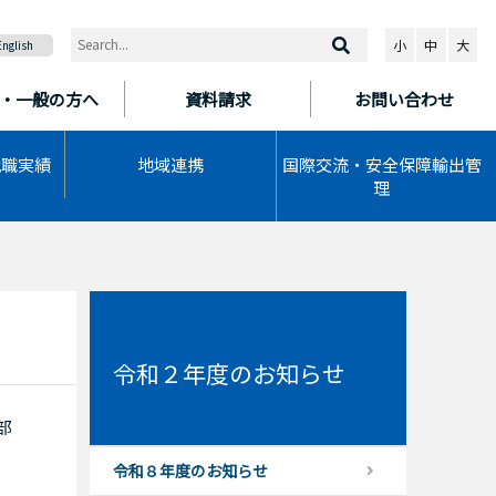
小
中
大
English
・一般の方へ
資料請求
お問い合わせ
就職実績
地域連携
国際交流・安全保障輸出管
理
令和２年度のお知らせ
部
令和８年度のお知らせ