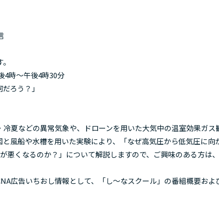
）
信
す。
4時～午後4時30分
だろう？」
冷夏などの異常気象や、ドローンを用いた大気中の温室効果ガス
図と風船や水槽を用いた実験により、「なぜ高気圧から低気圧に向
気が悪くなるのか？」について解説しますので、ご興味のある方は
CNA広告いちおし情報として、「し～なスクール」の番組概要およ