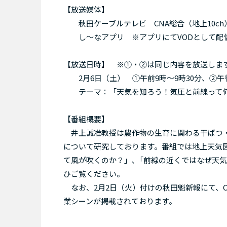
【放送媒体】
秋田ケーブルテレビ CNA総合（地上10ch
し～なアプリ ※アプリにてVODとして配
【放送日時】 ※①・②は同じ内容を放送しま
2月6日（土） ①午前9時～9時30分、②午後
テーマ：「天気を知ろう！気圧と前線って何
【番組概要】
井上誠准教授は農作物の生育に関わる干ばつ・
について研究しております。番組では地上天気
て風が吹くのか？」､「前線の近くではなぜ天
ひご覧ください。
なお、2月2日（火）付けの秋田魁新報にて、
業シーンが掲載されております。