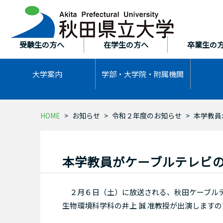
本
文
へ
ス
受験生の方へ
在学生の方へ
卒業生の
キ
ッ
大学案内
学部・大学院・
附属機関
プ
HOME
お知らせ
令和２年度のお知らせ
本学教員
本学教員がケーブルテレビ
２月６日（土）に放送される、秋田ケーブルテ
生物環境科学科の井上 誠 准教授が出演します