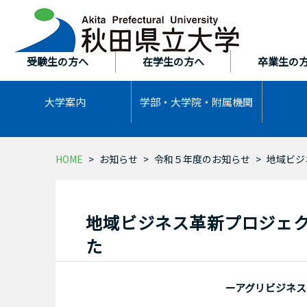
本
文
へ
ス
受験生の方へ
在学生の方へ
卒業生の
キ
ッ
大学案内
学部・大学院・
附属機関
プ
HOME
お知らせ
令和５年度のお知らせ
地域ビジ
地域ビジネス革新プロジェク
た
ーアグリビジネ