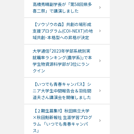
高橋秀晴副学長が「第58回県多
喜二祭」で講演しました
【ソウゾウの森】共創の場形成
支援プログラム(COI-NEXT)の地
域共創･本格型への昇格が決定
大学通信｢2023年学部系統別実
就職率ランキング(農学系)｣で本
学生物資源科学部が3位にラン
クイン
【いつでも青春キャンパス】シ
ニア大学生中間報告会＆羽佐間
道夫さん講演会を開催しました
【２期生募集!!】秋田県立大学
×秋田魁新報社 生涯学習プログ
ラム 「いつでも青春キャンパ
ス」