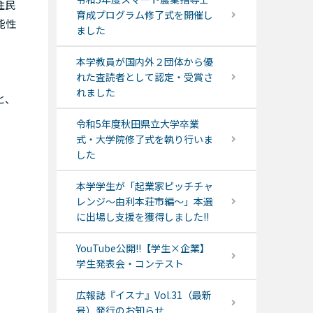
住民
育成プログラム修了式を開催し
能性
ました
本学教員が国内外２団体から優
れた査読者として認定・受賞さ
れました
と、
令和5年度秋田県立大学卒業
式・大学院修了式を執り行いま
した
本学学生が「起業家ピッチチャ
レンジ～由利本荘市編～」本選
に出場し支援を獲得しました!!
YouTube公開!!【学生×企業】
学生発表会・コンテスト
広報誌『イスナ』Vol.31（最新
号）発行のお知らせ