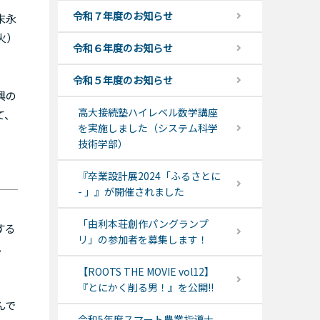
令和７年度のお知らせ
末永
火）
令和６年度のお知らせ
令和５年度のお知らせ
興の
高大接続塾ハイレベル数学講座
て、
を実施しました（システム科学
技術学部）
『卒業設計展2024「ふるさとに
- 」』が開催されました
「由利本荘創作パングランプ
する
リ」の参加者を募集します！
。
【ROOTS THE MOVIE vol12】
『とにかく削る男！』を公開!!
んで
令和5年度スマート農業指導士