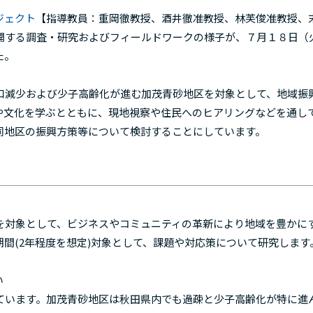
ジェクト
【指導教員：重岡徹教授、酒井徹准教授、林芙俊准教授、
開する調査・研究およびフィールドワークの様子が、７月１８日（
した。
減少および少子高齢化が進む加茂青砂地区を対象として、地域振
や文化を学ぶとともに、現地視察や住民へのヒアリングなどを通し
同地区の振興方策等について検討することにしています。
を対象として、ビジネスやコミュニティの革新により地域を豊かに
間(2年程度を想定)対象として、課題や対応策について研究します
い
ています。加茂青砂地区は秋田県内でも過疎と少子高齢化が特に進