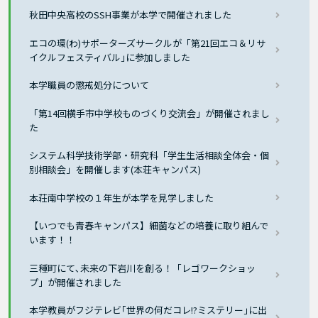
秋田中央高校のSSH事業が本学で開催されました
エコの環(わ)サポーターズサークルが「第21回エコ＆リサ
イクルフェスティバル｣に参加しました
本学職員の懲戒処分について
「第14回横手市中学校ものづくり交流会」が開催されまし
た
システム科学技術学部・研究科「学生生活相談全体会・個
別相談会」を開催します(本荘キャンパス)
本荘南中学校の１年生が本学を見学しました
【いつでも青春キャンパス】細菌などの培養に取り組んで
います！！
三種町にて､未来の下岩川を創る！「レゴワークショッ
プ」が開催されました
本学教員がフジテレビ｢世界の何だコレ!?ミステリー｣に出