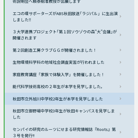
術説明会へ頼泰樹准教授が出展します
エコの環サポーターズがABS秋田放送｢ラジパル」に生出演
しました‼
３大学連携プロジェクト｢第１回ソウゾウの森"大"会議｣が
開催されます
第２回創造工房クラブＧＧが開催されました！
生物環境科学科の地域社会調査実習が行われました
家庭教育講座「家族で体験入学」を開催しました！
能代科学技術高校の２年生が本学を見学しました。
秋田市立外旭川中学校2年生が本学を見学しました
秋田市立御野場中学校3年生が秋田キャンパスを見学しま
した
センパイの研究のルーツにせまる研究情報誌『Roots』第
３号を発行!!