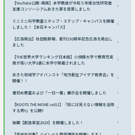
【YouTube公開･再掲】本学教員が令和５年度女性研究者
支援コンソーシアムあきた賞を受賞しました
ミニミニ科学教室とホップ・ステップ・キャンパスを開催
しました！【本荘キャンパス】
【広告掲出】秋田魁新報、創刊150周年記念広告を掲出し
ました
【THE世界大学ランキング日本版】小規模大学で教育充実
度が高い大学3選に本学が掲載されました
あきた地域学アドバンスト「地方創生アイデア発表会」を
開催！！
書初め教室および「一日一書」展示会を開催しました
【ROOTS THE MOVIE vol11】『目には見えない情報を活用
する男!!』を公開!!
後期【創造楽習2023】を開催しました！
【高校生対象】ハイレベル数学講座を開催します！