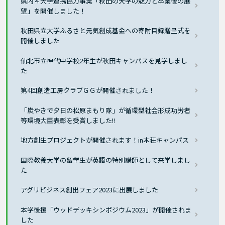
県内４大学連携協力事業「秋田の大学の魅力と卒業後の展
望」を開催しました！
秋田県立大学ふるさと元気創成基金への寄附目録贈呈式を
開催しました
仙北市立神代中学校2年生が秋田キャンパスを見学しまし
た
第4回創造工房クラブＧＧが開催されました！
「炭やきで夕日の松原まもり隊」が循環型社会形成功労者
等環境大臣表彰を受賞しました!!
地方創生プロジェクトが開催されます！in本荘キャンパス
国際教養大学の留学生が英語の特別講師として来学しまし
た
アグリビジネス創出フェア2023に出展しました
本学後援「ウッドデッキシンポジウム2023」が開催されま
した