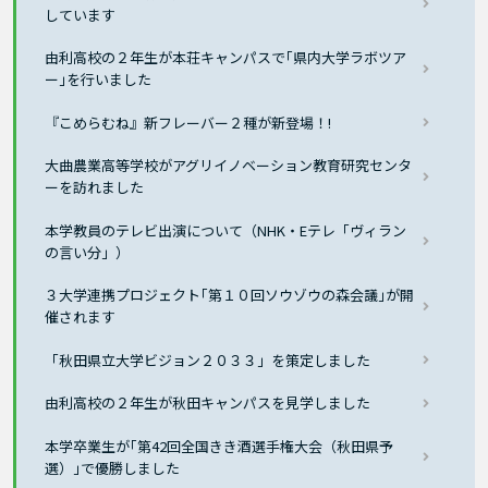
しています
由利高校の２年生が本荘キャンパスで｢県内大学ラボツア
ー｣を行いました
『こめらむね』新フレーバー２種が新登場！!
大曲農業高等学校がアグリイノベーション教育研究センタ
ーを訪れました
本学教員のテレビ出演について（NHK・Eテレ「ヴィラン
の言い分」）
３大学連携プロジェクト｢第１０回ソウゾウの森会議｣が開
催されます
「秋田県立大学ビジョン２０３３」を策定しました
由利高校の２年生が秋田キャンパスを見学しました
本学卒業生が｢第42回全国きき酒選手権大会（秋田県予
選）｣で優勝しました