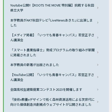
Youtube公開!!【ROOTS THE MOVIE 特別編】挑戦する秋田
県立大学
本学教員がAKT秋田テレビ｢LiveNewsあきた｣に出演しま
した
【メディア掲載】「いつでも青春キャンパス」若宮正子さ
ん講演会
「スマート農業指導士」育成プログラムの取り組みが新聞
に掲載されました
本学教員の新著が出版されました
【YouTube公開】「いつでも青春キャンパス」若宮正子さ
ん講演会
全国高校生建築提案コンテスト2023を開催します
『技術x教養xデザインで拓く森林資源活用による次世代に
向けた価値創造共創拠点ウェブサイトが公開されました