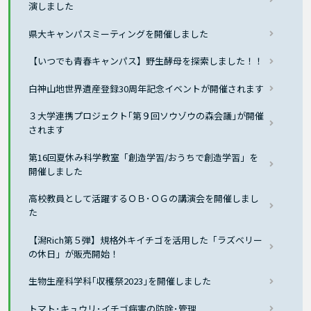
演しました
県大キャンパスミーティングを開催しました
【いつでも青春キャンパス】野生酵母を探索しました！！
白神山地世界遺産登録30周年記念イベントが開催されます
３大学連携プロジェクト｢第９回ソウゾウの森会議｣が開催
されます
第16回夏休み科学教室「創造学習/おうちで創造学習」を
開催しました
高校教員として活躍するＯＢ･ＯＧの講演会を開催しまし
た
【潟Rich第５弾】規格外キイチゴを活用した「ラズベリー
の休日」が販売開始！
生物生産科学科｢収穫祭2023｣を開催しました
トマト･キュウリ･イチゴ病害の防除･管理