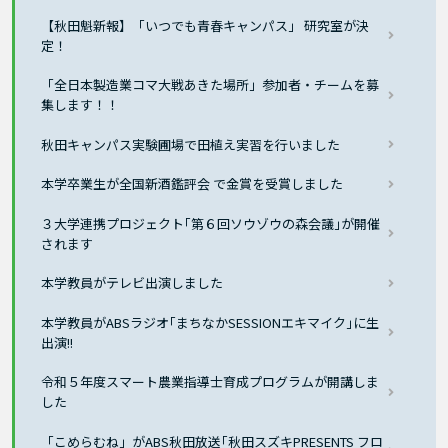
【秋田魁新報】「いつでも青春キャンパス」 研究室が決
定！
「全日本製造業コマ大戦あきた場所」参加者・チームを募
集します！！
秋田キャンパス実験圃場で田植え実習を行いました
本学卒業生が全国新酒鑑評会 で金賞を受賞しました
３大学連携プロジェクト｢第６回ソウゾウの森会議｣が開催
されます
本学教員がテレビ出演しました
本学教員がABSラジオ｢まちなかSESSIONエキマイク｣に生
出演!!
令和５年度スマート農業指導士育成プログラムが開講しま
した
「こめらむね」がABS秋田放送｢秋田スズキPRESENTS フロ