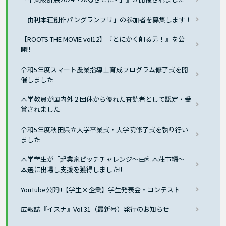
「由利本荘創作パングランプリ」の参加者を募集します！
【ROOTS THE MOVIE vol12】『とにかく削る男！』を公
開!!
令和5年度スマート農業指導士育成プログラム修了式を開
催しました
本学教員が国内外２団体から優れた査読者として認定・受
賞されました
令和5年度秋田県立大学卒業式・大学院修了式を執り行い
ました
本学学生が「起業家ピッチチャレンジ～由利本荘市編～」
本選に出場し支援を獲得しました!!
YouTube公開!!【学生×企業】学生発表会・コンテスト
広報誌『イスナ』Vol.31（最新号）発行のお知らせ