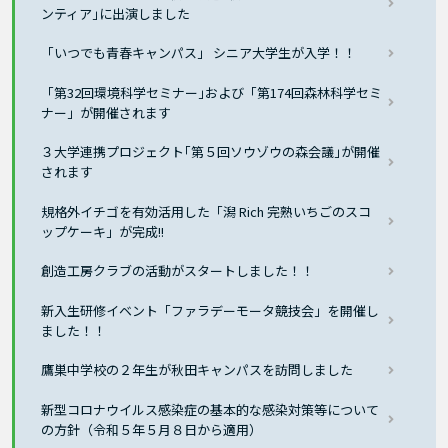
ンティア｣に出演しました
「いつでも青春キャンパス」 シニア大学生が入学！！
「第32回環境科学セミナー｣および「第174回森林科学セミ
ナー」が開催されます
３大学連携プロジェクト｢第５回ソウゾウの森会議｣が開催
されます
規格外イチゴを有効活用した「潟 Rich 完熟いちごのスコ
ップケーキ」が完成!!
創造工房クラブの活動がスタートしました！！
新入生研修イベント「ファラデーモータ競技会」を開催し
ました！！
鷹巣中学校の２年生が秋田キャンパスを訪問しました
新型コロナウイルス感染症の基本的な感染対策等について
の方針（令和５年５月８日から適用）