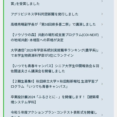
賞｣を受賞しました
アグリビジネス学科同窓新聞を発行しました
高橋秀晴副学長が「第58回県多喜二祭」で講演しました
【ソウゾウの森】共創の場形成支援プログラム(COI-NEXT)
の地域共創･本格型への昇格が決定
大学通信｢2023年学部系統別実就職率ランキング(農学系)｣
で本学生物資源科学部が3位にランクイン
【いつでも青春キャンパス】シニア大学生中間報告会＆羽
佐間道夫さん講演会を開催しました
【２期生募集!!】秋田県立大学×秋田魁新報社 生涯学習プ
ログラム 「いつでも青春キャンパス」
卒業設計展2024「ふるさとに - 」を開催します！【建築環
境システム学科】
令和５年度アクションプラン･コンテスト表彰式を開催し