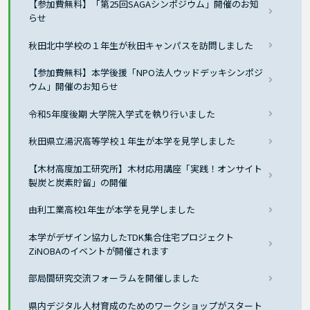
【参加費無料】「第25回SAGAシンポジウム」開催のお知
らせ
秋田北中学校の１年生が秋田キャンパスを訪問しました
【参加費無料】本学後援「NPO法人ウッドデッキシンポジ
ウム」開催のお知らせ
令和5年度後期 大学院入学式を執り行いました
秋田県立湯沢高等学校１年生が本学を見学しました
【木材高度加工研究所】木材応用講座「実践！オンサイト
製炭と炭素貯留」の開催
由利工業高校1年生が本学を見学しました
本学がデザイン協力したTDK集合住宅プロジェクト
ZiNOBAのイベントが開催されます
部局間研究交流フォーラムを開催しました
県内デジタル人材育成のためのワークショップがスタート