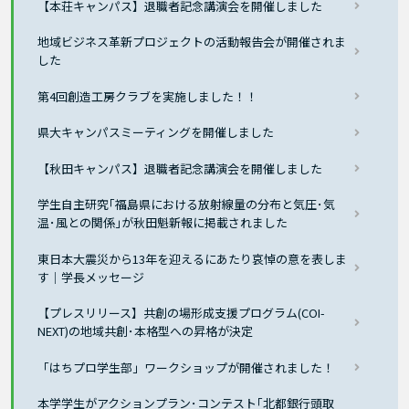
【本荘キャンパス】退職者記念講演会を開催しました
地域ビジネス革新プロジェクトの活動報告会が開催されま
した
第4回創造工房クラブを実施しました！！
県大キャンパスミーティングを開催しました
【秋田キャンパス】退職者記念講演会を開催しました
学生自主研究｢福島県における放射線量の分布と気圧･気
温･風との関係｣が秋田魁新報に掲載されました
東日本大震災から13年を迎えるにあたり哀悼の意を表しま
す｜学長メッセージ
【プレスリリース】共創の場形成支援プログラム(COI-
NEXT)の地域共創･本格型への昇格が決定
「はちプロ学生部」ワークショップが開催されました！
本学学生がアクションプラン･コンテスト｢北都銀行頭取