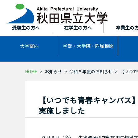
本
文
へ
ス
受験生の方へ
在学生の方へ
卒業生の
キ
ッ
大学案内
学部・大学院・
附属機関
プ
HOME
お知らせ
令和５年度のお知らせ
【いつで
【いつでも青春キャンパス
実施しました
９月８日（金）、生物資源科学部応用生物科学科