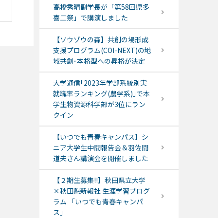
高橋秀晴副学長が「第58回県多
喜二祭」で講演しました
【ソウゾウの森】共創の場形成
支援プログラム(COI-NEXT)の地
域共創･本格型への昇格が決定
大学通信｢2023年学部系統別実
就職率ランキング(農学系)｣で本
学生物資源科学部が3位にラン
クイン
【いつでも青春キャンパス】シ
ニア大学生中間報告会＆羽佐間
道夫さん講演会を開催しました
【２期生募集!!】秋田県立大学
×秋田魁新報社 生涯学習プログ
ラム 「いつでも青春キャンパ
ス」