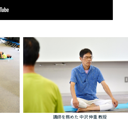
講師を務めた 中沢 伸重 教授