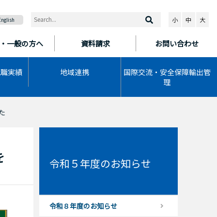
小
中
大
English
・一般の方へ
資料請求
お問い合わせ
就職実績
地域連携
国際交流・安全保障輸出管
理
た
を
令和５年度のお知らせ
令和８年度のお知らせ