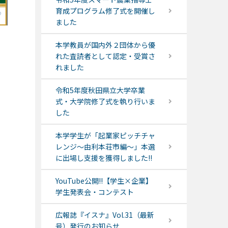
育成プログラム修了式を開催し
ました
本学教員が国内外２団体から優
れた査読者として認定・受賞さ
れました
令和5年度秋田県立大学卒業
式・大学院修了式を執り行いま
した
本学学生が「起業家ピッチチャ
レンジ～由利本荘市編～」本選
に出場し支援を獲得しました!!
YouTube公開!!【学生×企業】
学生発表会・コンテスト
広報誌『イスナ』Vol.31（最新
号）発行のお知らせ